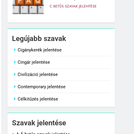
C BETŰS SZAVAK JELENTÉSE
7
Céltudatos jelentése
Legújabb szavak
C BETŰS SZAVAK JELENTÉSE
Cigánykerék jelentése
8
Cingár jelentése
Centenárium jelentése
C BETŰS SZAVAK JELENTÉSE
Civilizáció jelentése
Contemporary jelentése
1
Célkitűzés jelentése
Cigánykerék jelentése
C BETŰS SZAVAK JELENTÉSE
Szavak jelentése
2