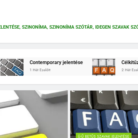
ELENTÉSE, SZINONÍMA, SZINONÍMA SZÓTÁR, IDEGEN SZAVAK S
emporary jelentése
Célkitűzés jelentése
Ezelőtt
2 Hét Ezelőtt
Ü-Ű BETŰS SZAVAK JELENTÉSE