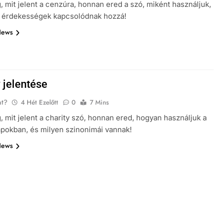
 mit jelent a cenzúra, honnan ered a szó, miként használjuk,
n érdekességek kapcsolódnak hozzá!
News
 jelentése
nt?
4 Hét Ezelőtt
0
7 Mins
 mit jelent a charity szó, honnan ered, hogyan használjuk a
pokban, és milyen szinonimái vannak!
News