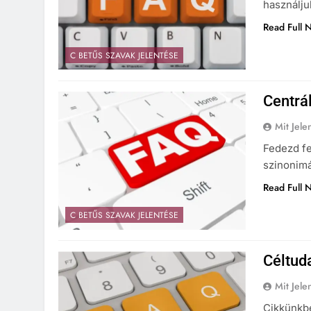
használju
Read Full 
C BETŰS SZAVAK JELENTÉSE
Centrál
Mit Jele
Fedezd fe
szinonimá
Read Full 
C BETŰS SZAVAK JELENTÉSE
Céltud
Mit Jele
Cikkünkbe