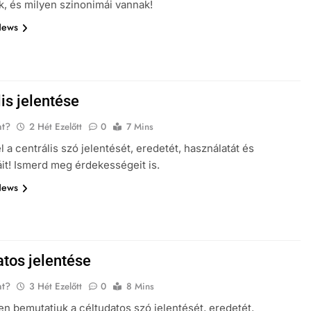
k, és milyen szinonimái vannak!
News
is jelentése
nt?
2 Hét Ezelőtt
0
7 Mins
l a centrális szó jelentését, eredetét, használatát és
it! Ismerd meg érdekességeit is.
News
atos jelentése
nt?
3 Hét Ezelőtt
0
8 Mins
n bemutatjuk a céltudatos szó jelentését, eredetét,