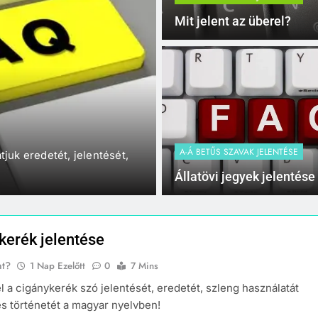
Mit jelent az überel?
C BETŰS SZAVAK JELENTÉSE
Contemporary
A-Á BETŰS SZAVAK JELENTÉSE
és használatát! Megmutatjuk,
Tudd meg, mit jelent a cont
magyarul, és milyen szinoni
Állatövi jegyek jelentése
kerék jelentése
nt?
1 Nap Ezelőtt
0
7 Mins
l a cigánykerék szó jelentését, eredetét, szleng használatát
s történetét a magyar nyelvben!