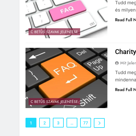
Tudd meg,
és milye
Read Full 
C BETŰS SZAVAK JELENTÉSE
Charity
Mit Jele
Tudd meg,
mindenna
Read Full 
C BETŰS SZAVAK JELENTÉSE
1
2
3
…
77