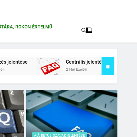
ZÓTÁRA, ROKON ÉRTELMŰ
Centrális jelentése
Céltudatos jel
2 Hét Ezelőtt
3 Hét Ezelőtt
5
Célkitűzés jelentése
C BETŰS SZAVAK JELENTÉSE
6
Centrális jelentése
A-Á BETŰS SZAVAK JELENTÉSE