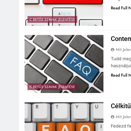
Read Full 
C BETŰS SZAVAK JELENTÉSE
Contem
Mit Jele
Tudd meg,
használju
Read Full 
C BETŰS SZAVAK JELENTÉSE
Célkit
Mit Jele
Fedezd fe