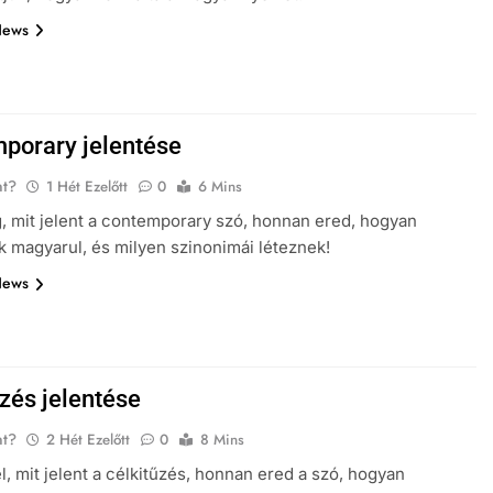
News
porary jelentése
nt?
1 Hét Ezelőtt
0
6 Mins
 mit jelent a contemporary szó, honnan ered, hogyan
k magyarul, és milyen szinonimái léteznek!
News
űzés jelentése
nt?
2 Hét Ezelőtt
0
8 Mins
l, mit jelent a célkitűzés, honnan ered a szó, hogyan