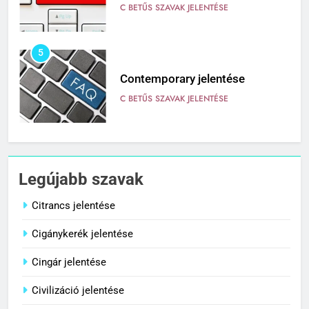
C BETŰS SZAVAK JELENTÉSE
6
Célkitűzés jelentése
C BETŰS SZAVAK JELENTÉSE
7
Centrális jelentése
Legújabb szavak
C BETŰS SZAVAK JELENTÉSE
Citrancs jelentése
Cigánykerék jelentése
8
Céltudatos jelentése
Cingár jelentése
C BETŰS SZAVAK JELENTÉSE
Civilizáció jelentése