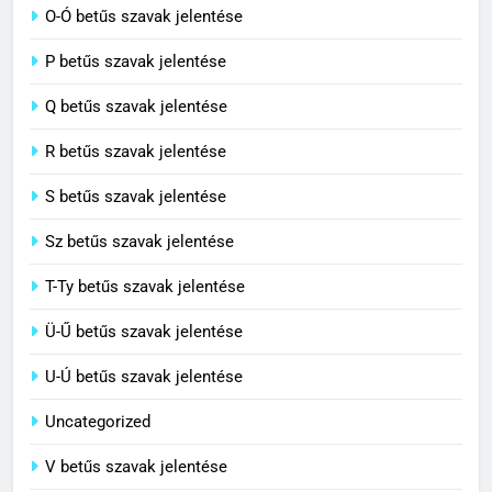
O-Ó betűs szavak jelentése
8
P betűs szavak jelentése
Céltudatos jelentése
Q betűs szavak jelentése
C BETŰS SZAVAK JELENTÉSE
R betűs szavak jelentése
S betűs szavak jelentése
Sz betűs szavak jelentése
T-Ty betűs szavak jelentése
Ü-Ű betűs szavak jelentése
U-Ú betűs szavak jelentése
Uncategorized
V betűs szavak jelentése