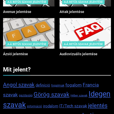
A-Á BETŰS SZAVAK JELENTÉSE
A-Á BETŰS SZAVAK JELENTÉSE
Avenue jelentése
Attak jelentése
A-Á BETŰS SZAVAK JELENTÉSE
A-Á BETŰS SZAVAK JELENTÉSE
Ázsió jelentése
Audiovizuális jelentése
Mit jelent?
Angol szavak
Francia
fogalom
definíció
fogalmak
Idegen
Görög szavak
szavak
gazdaság
Héber szavak
szavak
jelentés
IT/Tech szavak
irodalom
információ