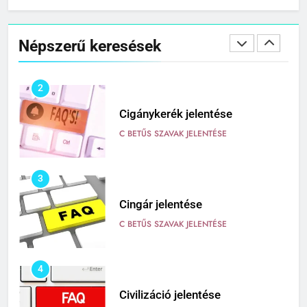
Cigánykerék jelentése
Népszerű keresések
C BETŰS SZAVAK JELENTÉSE
3
Cingár jelentése
C BETŰS SZAVAK JELENTÉSE
4
Civilizáció jelentése
C BETŰS SZAVAK JELENTÉSE
5
Contemporary jelentése