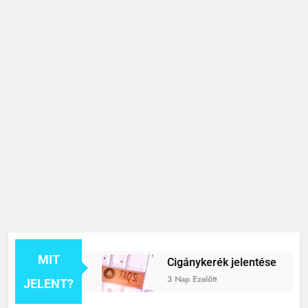
MIT
cs jelentése
Cigánykerék jelentése
előtt
3 Nap Ezelőtt
JELENT?