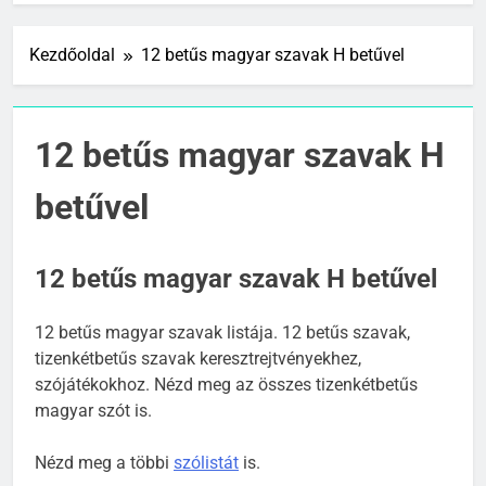
Kezdőoldal
12 betűs magyar szavak H betűvel
12 betűs magyar szavak H
betűvel
12 betűs magyar szavak H betűvel
12 betűs magyar szavak listája. 12 betűs szavak,
tizenkétbetűs szavak keresztrejtvényekhez,
szójátékokhoz. Nézd meg az összes tizenkétbetűs
magyar szót is.
Nézd meg a többi
szólistát
is.