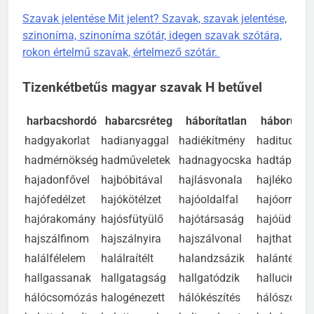
Szavak jelentése Mit jelent? Szavak, szavak jelentése,
szinoníma, szinoníma szótár, idegen szavak szótára,
rokon értelmű szavak, értelmező szótár.
Tizenkétbetűs magyar szavak H betűvel
harbacshordó
habarcsréteg
háborítatlan
háborúsko
hadgyakorlat
hadianyaggal
hadiékítmény
haditudósít
hadmérnökség
hadműveletek
hadnagyocska
hadtáposzl
hajadonfővel
hajbóbitával
hajlásvonala
hajlékonys
hajófedélzet
hajókötélzet
hajóoldalfal
hajóorrtípu
hajórakomány
hajósfütyülő
hajótársaság
hajóüdvözl
hajszálfinom
hajszálnyira
hajszálvonal
hajthatatla
halálfélelem
halálraítélt
halandzsázik
halántékfür
hallgassanak
hallgatagság
hallgatódzik
hallucináci
hálócsomózás
halogénezett
hálókészítés
hálószobá