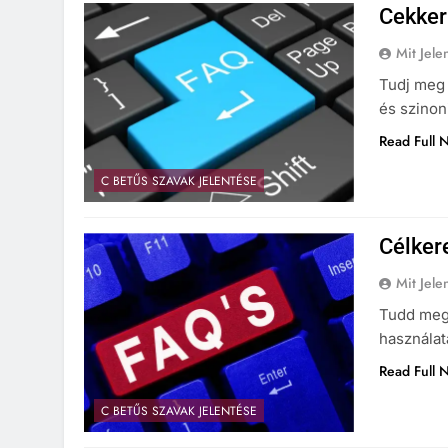
Cekker
Mit Jele
Tudj meg 
és szinon
Read Full 
C BETŰS SZAVAK JELENTÉSE
Célker
Mit Jele
Tudd meg,
használat
Read Full 
C BETŰS SZAVAK JELENTÉSE