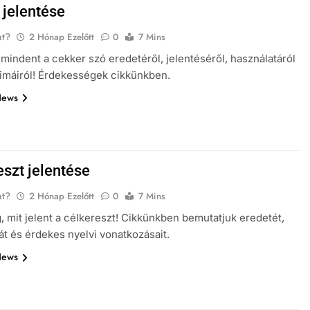
 jelentése
nt?
2 Hónap Ezelőtt
0
7 Mins
mindent a cekker szó eredetéről, jelentéséről, használatáról
imáiról! Érdekességek cikkünkben.
News
eszt jelentése
nt?
2 Hónap Ezelőtt
0
7 Mins
 mit jelent a célkereszt! Cikkünkben bemutatjuk eredetét,
át és érdekes nyelvi vonatkozásait.
News