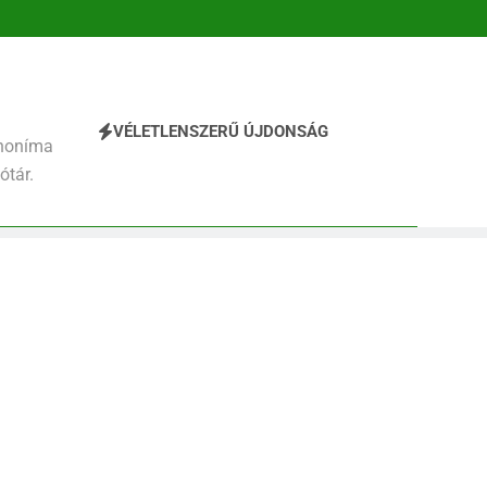
VÉLETLENSZERŰ ÚJDONSÁG
inoníma
ótár.
5