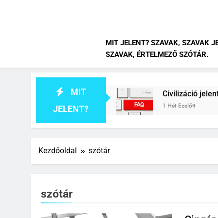
MIT JELENT? SZAVAK, SZAVAK J
SZAVAK, ÉRTELMEZŐ SZÓTÁR.
MIT
Cingár jelentése
Civilizáció jelentése
5 Nap Ezelőtt
1 Hét Ezelőtt
JELENT?
Kezdőoldal
szótár
szótár