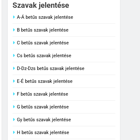
Szavak jelentése
1
Cigánykerék jelentése
A-Á betűs szavak jelentése
C BETŰS SZAVAK JELENTÉSE
B betűs szavak jelentése
C betűs szavak jelentése
2
Cingár jelentése
Cs betűs szavak jelentése
C BETŰS SZAVAK JELENTÉSE
D-Dz-Dzs betűs szavak jelentése
3
E-É betűs szavak jelentése
Civilizáció jelentése
F betűs szavak jelentése
C BETŰS SZAVAK JELENTÉSE
G betűs szavak jelentése
4
Gy betűs szavak jelentése
Contemporary jelentése
H betűs szavak jelentése
C BETŰS SZAVAK JELENTÉSE