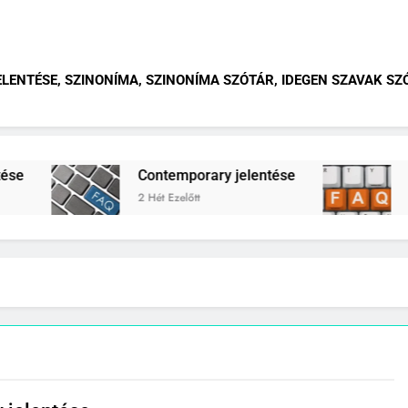
ELENTÉSE, SZINONÍMA, SZINONÍMA SZÓTÁR, IDEGEN SZAVAK S
Contemporary jelentése
Célkitűzés je
2 Hét Ezelőtt
2 Hét Ezelőtt