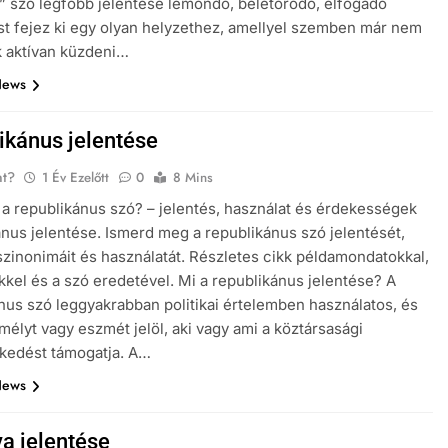
t” szó legfőbb jelentése lemondó, beletörődő, elfogadó
st fejez ki egy olyan helyzethez, amellyel szemben már nem
 aktívan küzdeni…
News
ikánus jelentése
nt?
1 Év Ezelőtt
0
8 Mins
t a republikánus szó? – jelentés, használat és érdekességek
nus jelentése. Ismerd meg a republikánus szó jelentését,
 szinonimáit és használatát. Részletes cikk példamondatokkal,
kkel és a szó eredetével. Mi a republikánus jelentése? A
nus szó leggyakrabban politikai értelemben használatos, és
mélyt vagy eszmét jelöl, aki vagy ami a köztársasági
kedést támogatja. A…
News
va jelentése