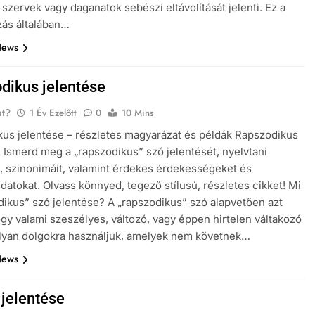
 szervek vagy daganatok sebészi eltávolítását jelenti. Ez a
zás általában…
News
dikus jelentése
nt?
1 Év Ezelőtt
0
10 Mins
us jelentése – részletes magyarázat és példák Rapszodikus
. Ismerd meg a „rapszodikus” szó jelentését, nyelvtani
t, szinonimáit, valamint érdekes érdekességeket és
atokat. Olvass könnyed, tegező stílusú, részletes cikket! Mi
dikus” szó jelentése? A „rapszodikus” szó alapvetően azt
hogy valami szeszélyes, változó, vagy éppen hirtelen váltakozó
Olyan dolgokra használjuk, amelyek nem követnek…
News
 jelentése