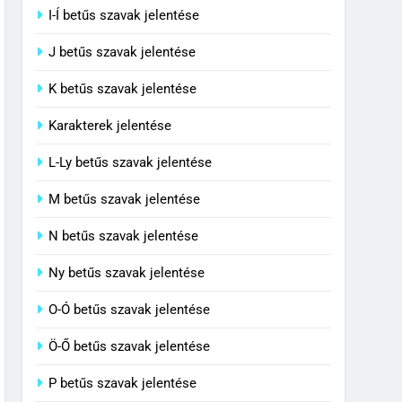
I-Í betűs szavak jelentése
5
J betűs szavak jelentése
Célkitűzés jelentése
C BETŰS SZAVAK JELENTÉSE
K betűs szavak jelentése
Karakterek jelentése
6
Centrális jelentése
L-Ly betűs szavak jelentése
C BETŰS SZAVAK JELENTÉSE
M betűs szavak jelentése
7
N betűs szavak jelentése
Céltudatos jelentése
Ny betűs szavak jelentése
C BETŰS SZAVAK JELENTÉSE
O-Ó betűs szavak jelentése
8
Ö-Ő betűs szavak jelentése
Centenárium jelentése
P betűs szavak jelentése
C BETŰS SZAVAK JELENTÉSE