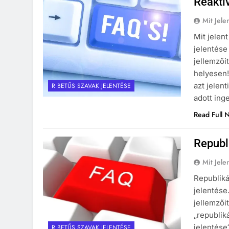
Reaktí
Mit Jele
Mit jelen
jelentése
jellemzői
helyesen!
azt jelen
R BETŰS SZAVAK JELENTÉSE
adott ing
Read Full 
Republ
Mit Jele
Republiká
jelentése
jellemzői
„republik
jelentése
R BETŰS SZAVAK JELENTÉSE