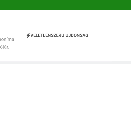
VÉLETLENSZERŰ ÚJDONSÁG
inoníma
ótár.
5