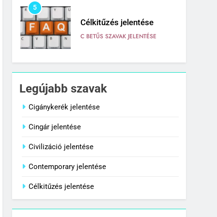
5
Célkitűzés jelentése
C BETŰS SZAVAK JELENTÉSE
6
Centrális jelentése
Legújabb szavak
C BETŰS SZAVAK JELENTÉSE
Cigánykerék jelentése
7
Cingár jelentése
Céltudatos jelentése
C BETŰS SZAVAK JELENTÉSE
Civilizáció jelentése
Contemporary jelentése
8
Célkitűzés jelentése
Centenárium jelentése
C BETŰS SZAVAK JELENTÉSE