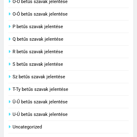
Ö-Ő betűs szavak jelentése
C BETŰS SZAVAK JELENTÉSE
O-Ó betűs szavak jelentése
8
P betűs szavak jelentése
Centenárium jelentése
Q betűs szavak jelentése
C BETŰS SZAVAK JELENTÉSE
R betűs szavak jelentése
S betűs szavak jelentése
Sz betűs szavak jelentése
T-Ty betűs szavak jelentése
Ü-Ű betűs szavak jelentése
U-Ú betűs szavak jelentése
Uncategorized