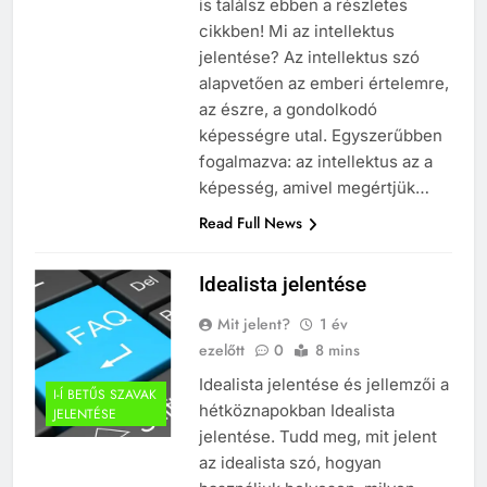
is találsz ebben a részletes
cikkben! Mi az intellektus
jelentése? Az intellektus szó
alapvetően az emberi értelemre,
az észre, a gondolkodó
képességre utal. Egyszerűbben
fogalmazva: az intellektus az a
képesség, amivel megértjük…
Read Full News
Idealista jelentése
Mit jelent?
1 év
ezelőtt
0
8 mins
Idealista jelentése és jellemzői a
I-Í BETŰS SZAVAK
hétköznapokban Idealista
JELENTÉSE
jelentése. Tudd meg, mit jelent
az idealista szó, hogyan