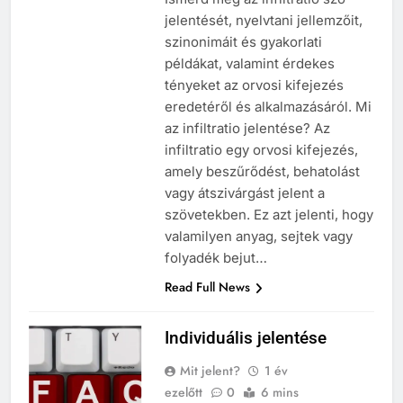
jelentését, nyelvtani jellemzőit,
szinonimáit és gyakorlati
példákat, valamint érdekes
tényeket az orvosi kifejezés
eredetéről és alkalmazásáról. Mi
az infiltratio jelentése? Az
infiltratio egy orvosi kifejezés,
amely beszűrődést, behatolást
vagy átszivárgást jelent a
szövetekben. Ez azt jelenti, hogy
valamilyen anyag, sejtek vagy
folyadék bejut…
Read Full News
Individuális jelentése
Mit jelent?
1 év
ezelőtt
0
6 mins