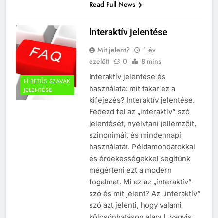
Read Full News
Interaktív jelentése
Mit jelent?
1 év
ezelőtt
0
8 mins
Interaktív jelentése és
I-Í BETŰS SZAVAK
használata: mit takar ez a
JELENTÉSE
kifejezés? Interaktív jelentése.
Fedezd fel az „interaktív” szó
jelentését, nyelvtani jellemzőit,
szinonimáit és mindennapi
használatát. Példamondatokkal
és érdekességekkel segítünk
megérteni ezt a modern
fogalmat. Mi az az „interaktív”
szó és mit jelent? Az „interaktív”
szó azt jelenti, hogy valami
kölcsönhatáson alapul, vagyis