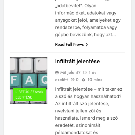
„adatbevitel”. Olyan
információkat, adatokat vagy
anyagokat jelöl, amelyeket egy
rendszerbe, folyamatba vagy
gépbe beviszünk, hogy azt…
Read Full News
Infiltrált jelentése
Mit jelent?
1 év
ezelőtt
0
10 mins
Infiltrált jelentése – mit takar ez
I-Í BETŰS SZAVAK
a szó és hogyan használhatod?
JELENTÉSE
Az infiltrált szó jelentése,
nyelvtani jellemzői és
használata. Ismerd meg a szó
eredetét, szinonimáit,
példamondatokat és