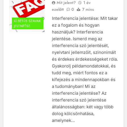
Mit jelent?
1 év
ezelőtt
0
7 mins
Interferencia jelentése: Mit takar
I-Í BETŰS SZAVAK
ez a fogalom és hogyan
JELENTÉSE
használjuk? Interferencia
jelentése. Ismerd meg az
interferencia szó jelentését,
nyelvtani jellemzőit, szinonimáit
és érdekes érdekességeket róla.
Gyakorolj példamondatokkal, és
tudd meg, miért fontos ez a
kifejezés a mindennapokban és
a tudományban! Mi az
interferencia jelentése? Az
interferencia szó jelentése
általánosságban: két vagy több
dolog kölcsönhatása,
amelynek…