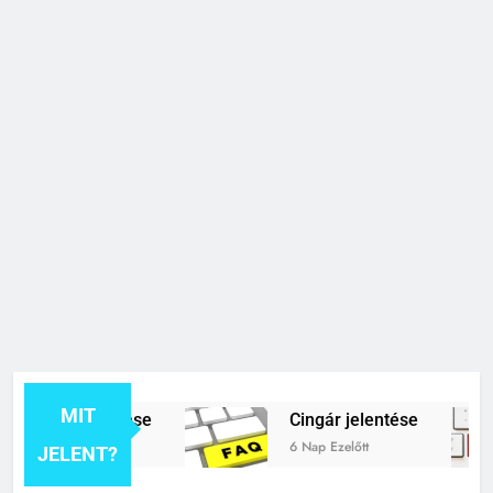
MIT
rék jelentése
Cingár jelentése
tt
6 Nap Ezelőtt
JELENT?