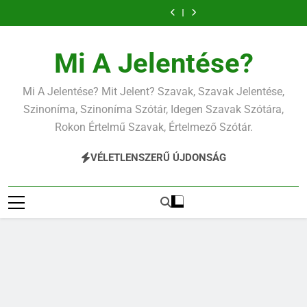
Contemporary
Cigánykerék
Ugrás
jelentése
jelentése
Cingár jelentése
Civilizáció
a
jelentése
Contemporary
jelentése
tartalomra
Mi A Jelentése?
Mi A Jelentése? Mit Jelent? Szavak, Szavak Jelentése,
Szinoníma, Szinoníma Szótár, Idegen Szavak Szótára,
Rokon Értelmű Szavak, Értelmező Szótár.
VÉLETLENSZERŰ ÚJDONSÁG