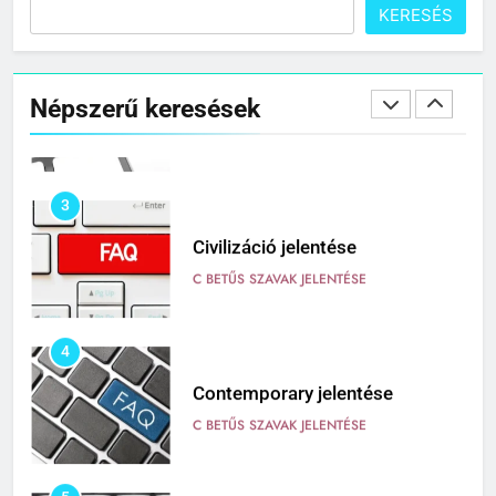
KERESÉS
2
Cingár jelentése
Népszerű keresések
C BETŰS SZAVAK JELENTÉSE
3
Civilizáció jelentése
C BETŰS SZAVAK JELENTÉSE
4
Contemporary jelentése
C BETŰS SZAVAK JELENTÉSE
5