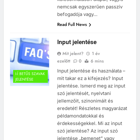
nemcsak egyszerűen passzív
befogadója vagy…
Read Full News
Input jelentése
Mit jelent?
1 év
ezelőtt
0
6 mins
Input jelentése és használata –
I-Í BETŰS SZAVAK
mit takar ez a kifejezés? Input
JELENTÉSE
jelentése. Ismerd meg az input
szó jelentését, nyelvtani
jellemzőit, szinonimáit és
eredetét! Részletes magyarázat
példamondatokkal és
érdekességekkel. Mi az input
szó jelentése? Az input szó
jelentése „bemenet” vagy