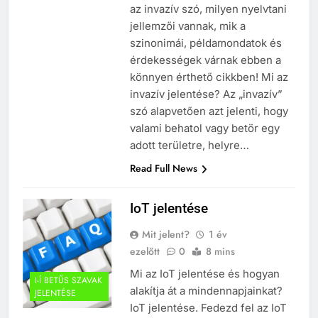
az invazív szó, milyen nyelvtani
jellemzői vannak, mik a
szinonimái, példamondatok és
érdekességek várnak ebben a
könnyen érthető cikkben! Mi az
invazív jelentése? Az „invazív”
szó alapvetően azt jelenti, hogy
valami behatol vagy betör egy
adott területre, helyre…
Read Full News
5
IoT jelentése
Célkitűzés jelentése
Mit jelent?
1 év
C BETŰS SZAVAK JELENTÉSE
ezelőtt
0
8 mins
Mi az IoT jelentése és hogyan
I-Í BETŰS SZAVAK
6
alakítja át a mindennapjainkat?
JELENTÉSE
Centrális jelentése
IoT jelentése. Fedezd fel az IoT