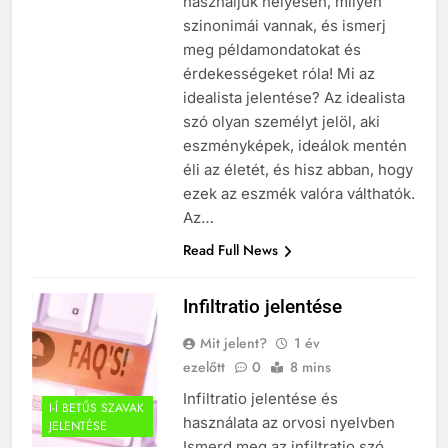
használjuk helyesen, milyen
szinonimái vannak, és ismerj
meg példamondatokat és
érdekességeket róla! Mi az
idealista jelentése? Az idealista
szó olyan személyt jelöl, aki
eszményképek, ideálok mentén
éli az életét, és hisz abban, hogy
ezek az eszmék valóra válthatók.
Az…
Read Full News
Infiltratio jelentése
Mit jelent?
1 év
ezelőtt
0
8 mins
Infiltratio jelentése és
I-Í BETŰS SZAVAK
használata az orvosi nyelvben
JELENTÉSE
Ismerd meg az infiltratio szó