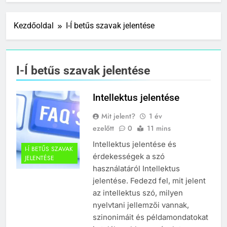
Kezdőoldal
I-Í betűs szavak jelentése
I-Í betűs szavak jelentése
Intellektus jelentése
Mit jelent?
1 év
ezelőtt
0
11 mins
Intellektus jelentése és
I-Í BETŰS SZAVAK
érdekességek a szó
JELENTÉSE
használatáról Intellektus
jelentése. Fedezd fel, mit jelent
az intellektus szó, milyen
nyelvtani jellemzői vannak,
szinonimáit és példamondatokat