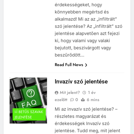
érdekességeket, hogy
könnyebben megértsd és
alkalmazd! Mi az az „infiltrált”
szó jelentése? Az „infiltrált” szó
jelentése alapvetően azt fejezi
ki, hogy valami vagy valaki
bejutott, beszivárgott vagy
beszűrődött…
Read Full News
Invazív szó jelentése
Mit jelent?
1 év
ezelőtt
0
6 mins
Mi az invazív szó jelentése? –
I-Í BETŰS SZAVAK
részletes magyarázat és
JELENTÉSE
érdekességek Invazív szó
jelentése. Tudd meg, mit jelent