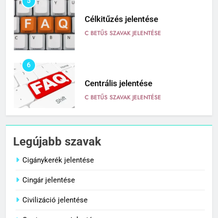
Célkitűzés jelentése
C BETŰS SZAVAK JELENTÉSE
6
Centrális jelentése
C BETŰS SZAVAK JELENTÉSE
7
Céltudatos jelentése
Legújabb szavak
C BETŰS SZAVAK JELENTÉSE
Cigánykerék jelentése
Cingár jelentése
8
Centenárium jelentése
Civilizáció jelentése
C BETŰS SZAVAK JELENTÉSE