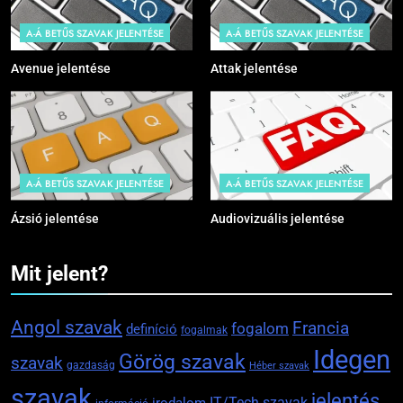
A-Á BETŰS SZAVAK JELENTÉSE
A-Á BETŰS SZAVAK JELENTÉSE
Avenue jelentése
Attak jelentése
A-Á BETŰS SZAVAK JELENTÉSE
A-Á BETŰS SZAVAK JELENTÉSE
Ázsió jelentése
Audiovizuális jelentése
Mit jelent?
Angol szavak
Francia
fogalom
definíció
fogalmak
Idegen
Görög szavak
szavak
gazdaság
Héber szavak
szavak
jelentés
IT/Tech szavak
irodalom