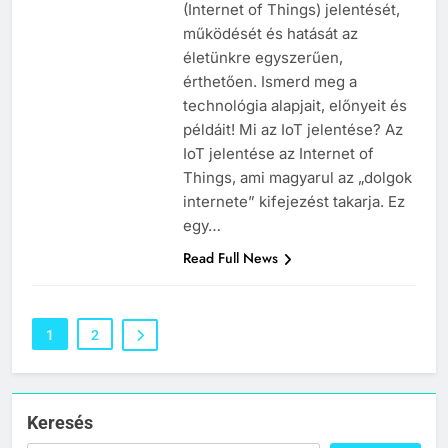
(Internet of Things) jelentését,
C BETŰS SZAVAK JELENTÉSE
működését és hatását az
életünkre egyszerűen,
7
érthetően. Ismerd meg a
technológia alapjait, előnyeit és
Céltudatos jelentése
példáit! Mi az IoT jelentése? Az
C BETŰS SZAVAK JELENTÉSE
IoT jelentése az Internet of
Things, ami magyarul az „dolgok
internete” kifejezést takarja. Ez
8
egy…
Centenárium jelentése
Read Full News
C BETŰS SZAVAK JELENTÉSE
1
2
1
Cigánykerék jelentése
C BETŰS SZAVAK JELENTÉSE
Keresés