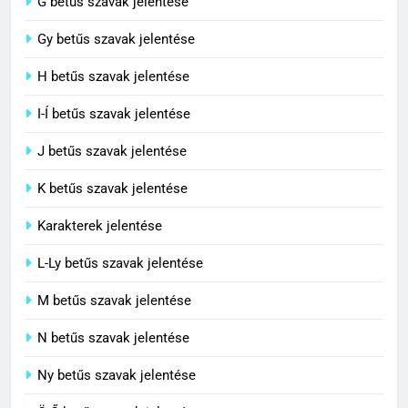
G betűs szavak jelentése
4
Contemporary jelentése
Gy betűs szavak jelentése
C BETŰS SZAVAK JELENTÉSE
H betűs szavak jelentése
I-Í betűs szavak jelentése
5
J betűs szavak jelentése
Célkitűzés jelentése
C BETŰS SZAVAK JELENTÉSE
K betűs szavak jelentése
Karakterek jelentése
6
L-Ly betűs szavak jelentése
Centrális jelentése
M betűs szavak jelentése
C BETŰS SZAVAK JELENTÉSE
N betűs szavak jelentése
7
Ny betűs szavak jelentése
Céltudatos jelentése