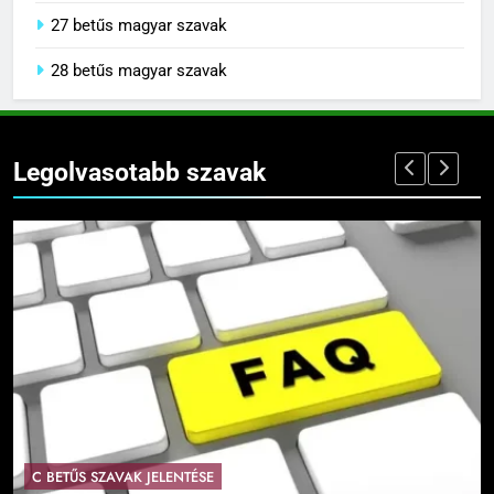
27 betűs magyar szavak
28 betűs magyar szavak
Legolvasotabb szavak
C BETŰS SZAVAK JELENTÉSE