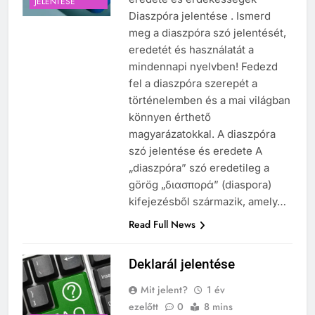
JELENTÉSE
Diaszpóra jelentése . Ismerd
meg a diaszpóra szó jelentését,
eredetét és használatát a
mindennapi nyelvben! Fedezd
fel a diaszpóra szerepét a
történelemben és a mai világban
könnyen érthető
magyarázatokkal. A diaszpóra
szó jelentése és eredete A
„diaszpóra” szó eredetileg a
görög „διασπορά” (diaspora)
kifejezésből származik, amely…
Read Full News
Deklarál jelentése
Mit jelent?
1 év
ezelőtt
0
8 mins