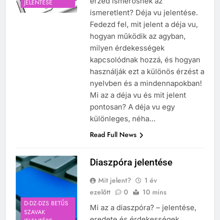
érzed ismerősnek az
JELENTÉSE
ismeretlent? Déja vu jelentése.
Fedezd fel, mit jelent a déja vu,
hogyan működik az agyban,
milyen érdekességek
kapcsolódnak hozzá, és hogyan
használják ezt a különös érzést a
nyelvben és a mindennapokban!
Mi az a déja vu és mit jelent
pontosan? A déja vu egy
különleges, néha…
Read Full News
Diaszpóra jelentése
Mit jelent?
1 év
ezelőtt
0
10 mins
D-DZ-DZS BETŰS
Mi az a diaszpóra? – jelentése,
SZAVAK
eredete és érdekességek