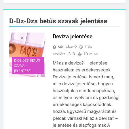
D-Dz-Dzs betűs szavak jelentése
Deviza jelentése
Mit jelent?
1 év
ezelőtt
0
10 mins
D-DZ-DZS BETŰS
Mi az a deviza? – jelentése,
SZAVAK
használata és érdekességek
JELENTÉSE
Deviza jelentése. Ismerd meg,
mi a deviza jelentése, hogyan
használjuk a mindennapokban,
és milyen nyelvtani és gazdasági
érdekességek kapcsolódnak
hozzá. Egyszerű magyarázat és
példák várnak! Mi az a deviza? –
jelentése és alapfogalmak A