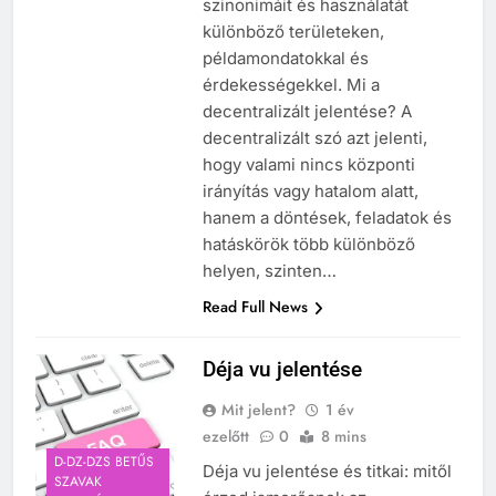
szinonimáit és használatát
különböző területeken,
példamondatokkal és
érdekességekkel. Mi a
decentralizált jelentése? A
decentralizált szó azt jelenti,
hogy valami nincs központi
irányítás vagy hatalom alatt,
hanem a döntések, feladatok és
hatáskörök több különböző
helyen, szinten…
Read Full News
Déja vu jelentése
Mit jelent?
1 év
ezelőtt
0
8 mins
D-DZ-DZS BETŰS
Déja vu jelentése és titkai: mitől
SZAVAK