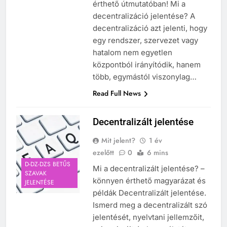
érthető útmutatóban! Mi a
decentralizáció jelentése? A
decentralizáció azt jelenti, hogy
egy rendszer, szervezet vagy
hatalom nem egyetlen
központból irányítódik, hanem
több, egymástól viszonylag…
Read Full News
Decentralizált jelentése
Mit jelent?
1 év
ezelőtt
0
6 mins
D-DZ-DZS BETŰS
Mi a decentralizált jelentése? –
SZAVAK
könnyen érthető magyarázat és
JELENTÉSE
példák Decentralizált jelentése.
Ismerd meg a decentralizált szó
jelentését, nyelvtani jellemzőit,