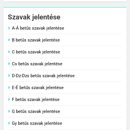
Cigánykerék jelentése
Szavak jelentése
C BETŰS SZAVAK JELENTÉSE
A-Á betűs szavak jelentése
2
B betűs szavak jelentése
Cingár jelentése
C betűs szavak jelentése
C BETŰS SZAVAK JELENTÉSE
Cs betűs szavak jelentése
3
D-Dz-Dzs betűs szavak jelentése
Civilizáció jelentése
E-É betűs szavak jelentése
C BETŰS SZAVAK JELENTÉSE
F betűs szavak jelentése
G betűs szavak jelentése
4
Contemporary jelentése
Gy betűs szavak jelentése