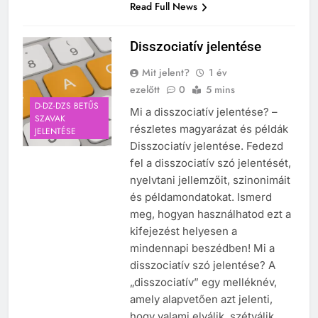
Read Full News
Disszociatív jelentése
Mit jelent?
1 év
ezelőtt
0
5 mins
D-DZ-DZS BETŰS
Mi a disszociatív jelentése? –
SZAVAK
részletes magyarázat és példák
JELENTÉSE
Disszociatív jelentése. Fedezd
fel a disszociatív szó jelentését,
nyelvtani jellemzőit, szinonimáit
és példamondatokat. Ismerd
meg, hogyan használhatod ezt a
kifejezést helyesen a
mindennapi beszédben! Mi a
disszociatív szó jelentése? A
„disszociatív” egy melléknév,
amely alapvetően azt jelenti,
hogy valami elválik, szétválik