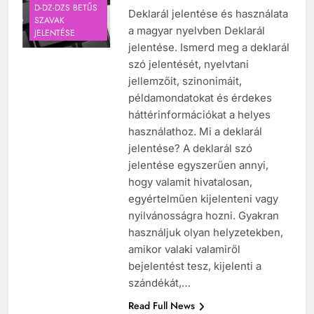
D-DZ-DZS BETŰS
Deklarál jelentése és használata
SZAVAK
a magyar nyelvben Deklarál
JELENTÉSE
jelentése. Ismerd meg a deklarál
szó jelentését, nyelvtani
jellemzőit, szinonimáit,
példamondatokat és érdekes
háttérinformációkat a helyes
használathoz. Mi a deklarál
jelentése? A deklarál szó
jelentése egyszerűen annyi,
hogy valamit hivatalosan,
egyértelműen kijelenteni vagy
nyilvánosságra hozni. Gyakran
használjuk olyan helyzetekben,
amikor valaki valamiről
bejelentést tesz, kijelenti a
szándékát,…
Read Full News