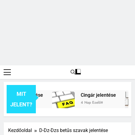
MIT
kerék jelentése
Cingár jelentése
előtt
4 Nap Ezelőtt
JELENT?
Kezdőoldal
D-Dz-Dzs betűs szavak jelentése