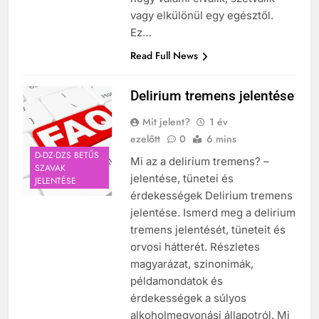
vagy elkülönül egy egésztől.
Ez…
Read Full News
Delirium tremens jelentése
Mit jelent?
1 év
ezelőtt
0
6 mins
D-DZ-DZS BETŰS
Mi az a delirium tremens? –
SZAVAK
jelentése, tünetei és
JELENTÉSE
érdekességek Delirium tremens
jelentése. Ismerd meg a delirium
tremens jelentését, tüneteit és
orvosi hátterét. Részletes
magyarázat, szinonimák,
példamondatok és
érdekességek a súlyos
alkoholmegvonási állapotról. Mi