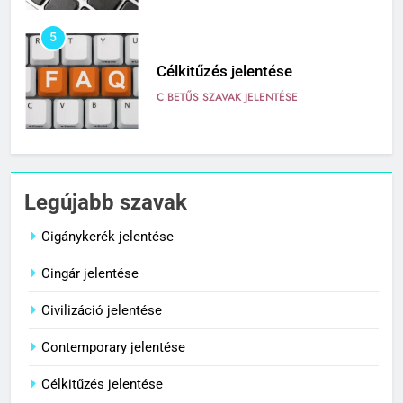
6
Centrális jelentése
C BETŰS SZAVAK JELENTÉSE
7
Céltudatos jelentése
Legújabb szavak
C BETŰS SZAVAK JELENTÉSE
Cigánykerék jelentése
Cingár jelentése
8
Centenárium jelentése
Civilizáció jelentése
C BETŰS SZAVAK JELENTÉSE
Contemporary jelentése
Célkitűzés jelentése
1