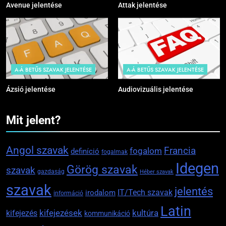
Avenue jelentése
Attak jelentése
A-Á BETŰS SZAVAK JELENTÉSE
A-Á BETŰS SZAVAK JELENTÉSE
Ázsió jelentése
Audiovizuális jelentése
Mit jelent?
Angol szavak
Francia
fogalom
definíció
fogalmak
Idegen
Görög szavak
szavak
gazdaság
Héber szavak
szavak
jelentés
IT/Tech szavak
irodalom
információ
Latin
kifejezések
kifejezés
kultúra
kommunikáció