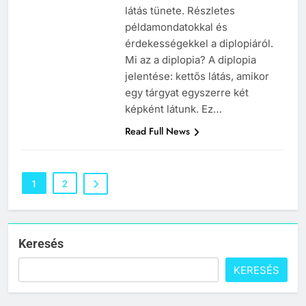
7
látás tünete. Részletes
példamondatokkal és
Céltudatos jelentése
érdekességekkel a diplopiáról.
C BETŰS SZAVAK JELENTÉSE
Mi az a diplopia? A diplopia
jelentése: kettős látás, amikor
egy tárgyat egyszerre két
8
képként látunk. Ez…
Centenárium jelentése
Read Full News
C BETŰS SZAVAK JELENTÉSE
1
2
1
Cigánykerék jelentése
C BETŰS SZAVAK JELENTÉSE
Keresés
KERESÉS
2
Cingár jelentése