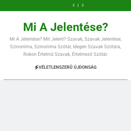
Contemporary
Cigánykerék
Ugrás
jelentése
jelentése
Cingár jelentése
Civilizáció
a
jelentése
Contemporary
jelentése
tartalomra
Mi A Jelentése?
Mi A Jelentése? Mit Jelent? Szavak, Szavak Jelentése,
Szinoníma, Szinoníma Szótár, Idegen Szavak Szótára,
Rokon Értelmű Szavak, Értelmező Szótár.
VÉLETLENSZERŰ ÚJDONSÁG