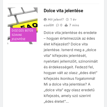
Dolce vita jelentése
Mit jelent?
1 év
ezelőtt
0
7 mins
D-DZ-DZS BETŰS
Dolce vita jelentése és eredete
SZAVAK
– hogyan értelmezzük az édes
JELENTÉSE
élet kifejezést? Dolce vita
jelentése. Ismerd meg a „dolce
vita” kifejezés jelentését,
nyelvtani jellemzőit, szinonimáit
és érdekességeit. Fedezd fel,
hogyan vált az olasz „édes élet”
kifejezés ikonikus fogalommá!
Mi a dolce vita jelentése? A
„dolce vita” egy olasz eredetű
kifejezés, amely szó szerint
„édes életet”…