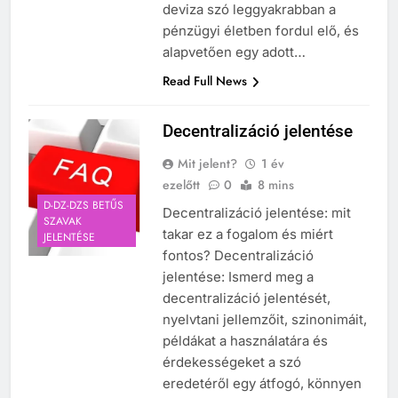
deviza szó leggyakrabban a
pénzügyi életben fordul elő, és
alapvetően egy adott…
Read Full News
Decentralizáció jelentése
Mit jelent?
1 év
ezelőtt
0
8 mins
D-DZ-DZS BETŰS
Decentralizáció jelentése: mit
SZAVAK
takar ez a fogalom és miért
JELENTÉSE
fontos? Decentralizáció
jelentése: Ismerd meg a
decentralizáció jelentését,
nyelvtani jellemzőit, szinonimáit,
példákat a használatára és
érdekességeket a szó
eredetéről egy átfogó, könnyen