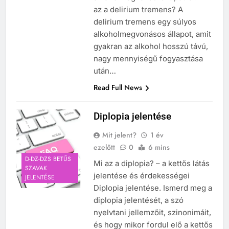
az a delirium tremens? A
delirium tremens egy súlyos
alkoholmegvonásos állapot, amit
gyakran az alkohol hosszú távú,
nagy mennyiségű fogyasztása
után…
Read Full News
5
Diplopia jelentése
Célkitűzés jelentése
Mit jelent?
1 év
C BETŰS SZAVAK JELENTÉSE
ezelőtt
0
6 mins
D-DZ-DZS BETŰS
Mi az a diplopia? – a kettős látás
SZAVAK
6
jelentése és érdekességei
JELENTÉSE
Centrális jelentése
Diplopia jelentése. Ismerd meg a
diplopia jelentését, a szó
C BETŰS SZAVAK JELENTÉSE
nyelvtani jellemzőit, szinonimáit,
és hogy mikor fordul elő a kettős