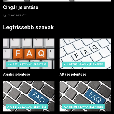
Civilizáció jelentése
C
1 év ezelőtt
Legfrissebb szavak
A-Á BETŰS SZAVAK JELENTÉSE
A-Á BETŰS SZAVAK JELENTÉSE
Axiális jelentése
Attasé jelentése
A-Á BETŰS SZAVAK JELENTÉSE
A-Á BETŰS SZAVAK JELENTÉSE