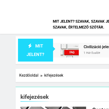
MIT JELENT? SZAVAK, SZAVAK J
SZAVAK, ÉRTELMEZŐ SZÓTÁR.
MIT
ingár jelentése
Civilizáció jelentése
 Nap Ezelőtt
1 Hét Ezelőtt
JELENT?
Kezdőoldal
kifejezések
kifejezések