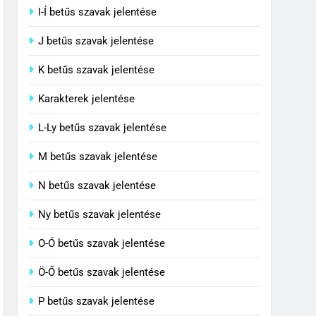
I-Í betűs szavak jelentése
5
J betűs szavak jelentése
Célkitűzés jelentése
C BETŰS SZAVAK JELENTÉSE
K betűs szavak jelentése
Karakterek jelentése
6
Centrális jelentése
L-Ly betűs szavak jelentése
C BETŰS SZAVAK JELENTÉSE
M betűs szavak jelentése
7
N betűs szavak jelentése
Céltudatos jelentése
Ny betűs szavak jelentése
C BETŰS SZAVAK JELENTÉSE
O-Ó betűs szavak jelentése
8
Ö-Ő betűs szavak jelentése
Centenárium jelentése
P betűs szavak jelentése
C BETŰS SZAVAK JELENTÉSE