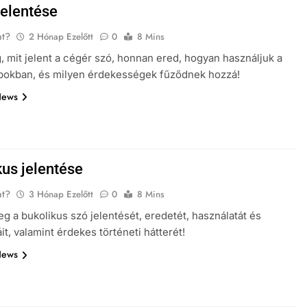
jelentése
nt?
2 Hónap Ezelőtt
0
8 Mins
 mit jelent a cégér szó, honnan ered, hogyan használjuk a
pokban, és milyen érdekességek fűződnek hozzá!
News
kus jelentése
nt?
3 Hónap Ezelőtt
0
8 Mins
g a bukolikus szó jelentését, eredetét, használatát és
it, valamint érdekes történeti hátterét!
News