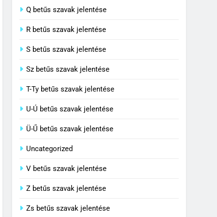
Q betűs szavak jelentése
R betűs szavak jelentése
S betűs szavak jelentése
Sz betűs szavak jelentése
T-Ty betűs szavak jelentése
U-Ú betűs szavak jelentése
Ü-Ű betűs szavak jelentése
Uncategorized
V betűs szavak jelentése
Z betűs szavak jelentése
Zs betűs szavak jelentése