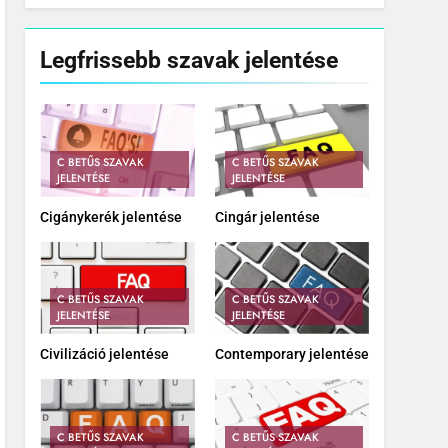
Legfrissebb szavak jelentése
C BETŰS SZAVAK
C BETŰS SZAVAK
JELENTÉSE
JELENTÉSE
Cigánykerék jelentése
Cingár jelentése
C BETŰS SZAVAK
C BETŰS SZAVAK
JELENTÉSE
JELENTÉSE
Civilizáció jelentése
Contemporary jelentése
C BETŰS SZAVAK
C BETŰS SZAVAK