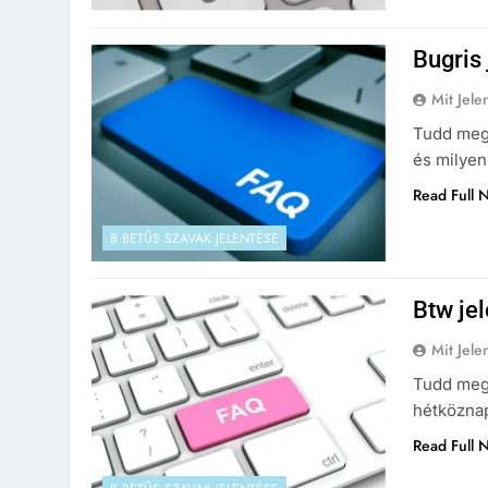
Bugris
Mit Jele
Tudd meg,
és milye
Read Full 
B BETŰS SZAVAK JELENTÉSE
Btw je
Mit Jele
Tudd meg,
hétköznap
Read Full 