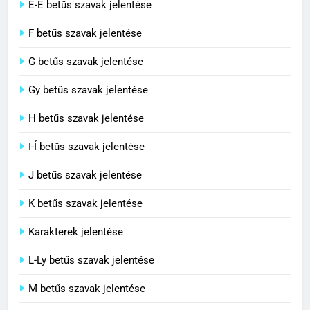
E-É betűs szavak jelentése
C BETŰS SZAVAK JELENTÉSE
F betűs szavak jelentése
G betűs szavak jelentése
4
Contemporary jelentése
Gy betűs szavak jelentése
C BETŰS SZAVAK JELENTÉSE
H betűs szavak jelentése
I-Í betűs szavak jelentése
5
J betűs szavak jelentése
Célkitűzés jelentése
C BETŰS SZAVAK JELENTÉSE
K betűs szavak jelentése
Karakterek jelentése
6
L-Ly betűs szavak jelentése
Centrális jelentése
M betűs szavak jelentése
C BETŰS SZAVAK JELENTÉSE