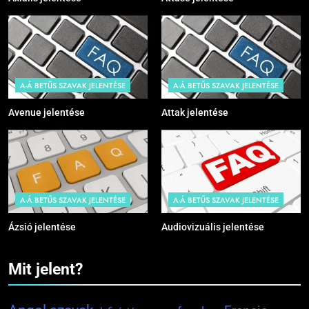
A-Á BETŰS SZAVAK JELENTÉSE
A-Á BETŰS SZAVAK JELENTÉSE
Avenue jelentése
Attak jelentése
A-Á BETŰS SZAVAK JELENTÉSE
A-Á BETŰS SZAVAK JELENTÉSE
Ázsió jelentése
Audiovizuális jelentése
Mit jelent?