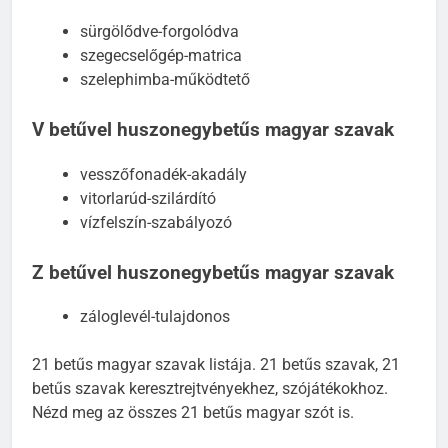
sürgölődve-forgolódva
szegecselőgép-matrica
szelephimba-működtető
V betűvel huszonegybetűs magyar szavak
vesszőfonadék-akadály
vitorlarúd-szilárdító
vízfelszín-szabályozó
Z betűvel huszonegybetűs magyar szavak
záloglevél-tulajdonos
21 betűs magyar szavak listája. 21 betűs szavak, 21
betűs szavak keresztrejtvényekhez, szójátékokhoz.
Nézd meg az összes 21 betűs magyar szót is.