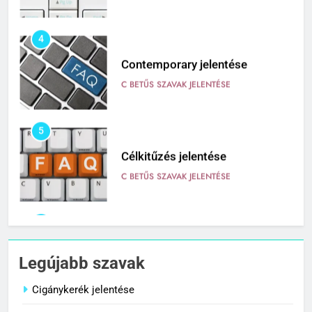
5
Célkitűzés jelentése
C BETŰS SZAVAK JELENTÉSE
6
Centrális jelentése
C BETŰS SZAVAK JELENTÉSE
7
Céltudatos jelentése
Legújabb szavak
C BETŰS SZAVAK JELENTÉSE
Cigánykerék jelentése