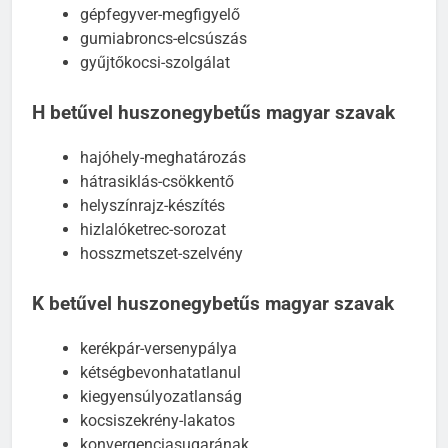
gépfegyver-megfigyelő
gumiabroncs-elcsúszás
gyűjtőkocsi-szolgálat
H betűvel huszonegybetűs magyar szavak
hajóhely-meghatározás
hátrasiklás-csökkentő
helyszínrajz-készítés
hizlalóketrec-sorozat
hosszmetszet-szelvény
K betűvel huszonegybetűs magyar szavak
kerékpár-versenypálya
kétségbevonhatatlanul
kiegyensúlyozatlanság
kocsiszekrény-lakatos
konvergenciasugarának