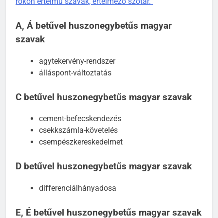
rokon értelmű szavak, értelmező szótár.
A, Á betűvel huszonegybetűs magyar
szavak
agytekervény-rendszer
álláspont-változtatás
C betűvel huszonegybetűs magyar szavak
cement-befecskendezés
csekkszámla-követelés
csempészkereskedelmet
D betűvel huszonegybetűs magyar szavak
differenciálhányadosa
E, É betűvel huszonegybetűs magyar szavak