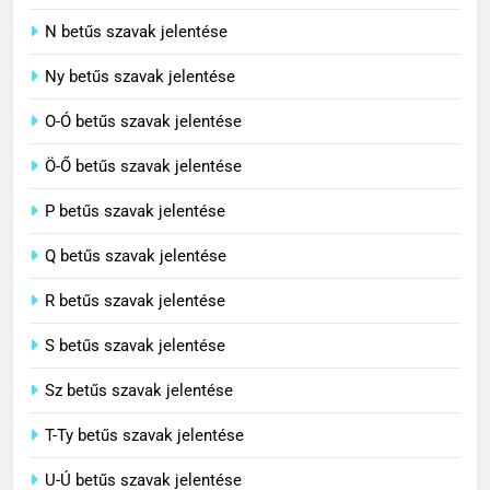
Centrális jelentése
N betűs szavak jelentése
C BETŰS SZAVAK JELENTÉSE
Ny betűs szavak jelentése
O-Ó betűs szavak jelentése
7
Céltudatos jelentése
Ö-Ő betűs szavak jelentése
C BETŰS SZAVAK JELENTÉSE
P betűs szavak jelentése
Q betűs szavak jelentése
8
R betűs szavak jelentése
Centenárium jelentése
C BETŰS SZAVAK JELENTÉSE
S betűs szavak jelentése
Sz betűs szavak jelentése
T-Ty betűs szavak jelentése
U-Ú betűs szavak jelentése