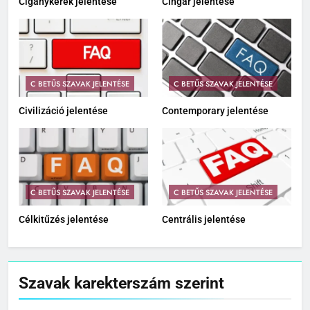
Cigánykerék jelentése
Cingár jelentése
C BETŰS SZAVAK JELENTÉSE
C BETŰS SZAVAK JELENTÉSE
Civilizáció jelentése
Contemporary jelentése
C BETŰS SZAVAK JELENTÉSE
C BETŰS SZAVAK JELENTÉSE
Célkitűzés jelentése
Centrális jelentése
Szavak karekterszám szerint