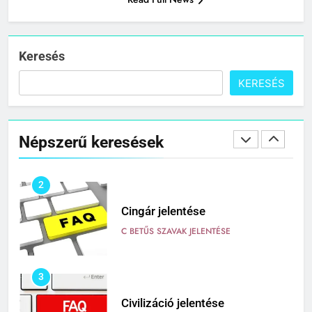
1
Keresés
Cigánykerék jelentése
KERESÉS
C BETŰS SZAVAK JELENTÉSE
2
Népszerű keresések
Cingár jelentése
C BETŰS SZAVAK JELENTÉSE
3
Civilizáció jelentése
C BETŰS SZAVAK JELENTÉSE