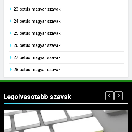
23 betűs magyar szavak
24 betűs magyar szavak
25 betűs magyar szavak
26 betűs magyar szavak
27 betűs magyar szavak
28 betűs magyar szavak
Legolvasotabb szavak