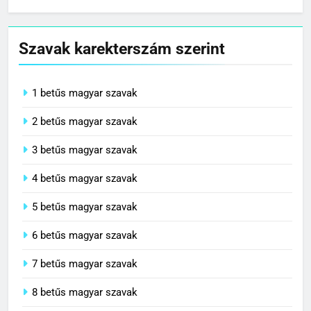
Szavak karekterszám szerint
1 betűs magyar szavak
2 betűs magyar szavak
3 betűs magyar szavak
4 betűs magyar szavak
5 betűs magyar szavak
6 betűs magyar szavak
7 betűs magyar szavak
8 betűs magyar szavak