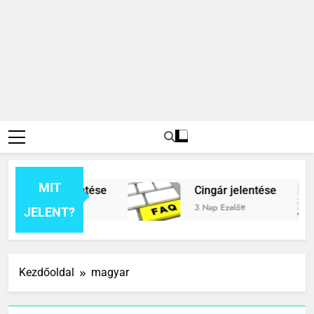
MIT
ánykerék jelentése
Cingár jelentése
 Ezelőtt
3 Nap Ezelőtt
JELENT?
Kezdőoldal
magyar