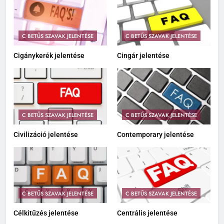
C BETŰS SZAVAK JELENTÉSE
C BETŰS SZAVAK JELENTÉSE
Cigánykerék jelentése
Cingár jelentése
C BETŰS SZAVAK JELENTÉSE
C BETŰS SZAVAK JELENTÉSE
Civilizáció jelentése
Contemporary jelentése
C BETŰS SZAVAK JELENTÉSE
C BETŰS SZAVAK JELENTÉSE
Célkitűzés jelentése
Centrális jelentése