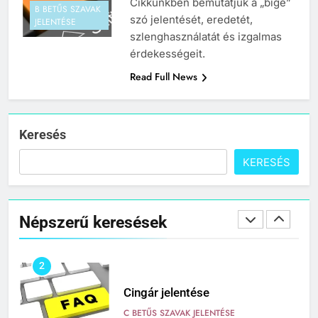
Cikkünkben bemutatjuk a „bige”
B BETŰS SZAVAK
Centenárium jelentése
szó jelentését, eredetét,
JELENTÉSE
C BETŰS SZAVAK JELENTÉSE
szlenghasználatát és izgalmas
érdekességeit.
Read Full News
1
Cigánykerék jelentése
C BETŰS SZAVAK JELENTÉSE
Keresés
KERESÉS
2
Cingár jelentése
Népszerű keresések
C BETŰS SZAVAK JELENTÉSE
3
Civilizáció jelentése
C BETŰS SZAVAK JELENTÉSE