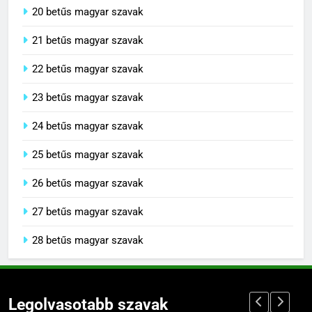
20 betűs magyar szavak
21 betűs magyar szavak
22 betűs magyar szavak
23 betűs magyar szavak
24 betűs magyar szavak
25 betűs magyar szavak
26 betűs magyar szavak
27 betűs magyar szavak
28 betűs magyar szavak
Legolvasotabb szavak