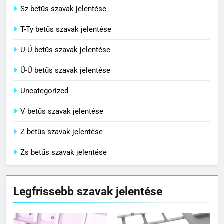
Sz betűs szavak jelentése
T-Ty betűs szavak jelentése
U-Ú betűs szavak jelentése
Ü-Ű betűs szavak jelentése
Uncategorized
V betűs szavak jelentése
Z betűs szavak jelentése
Zs betűs szavak jelentése
Legfrissebb szavak jelentése