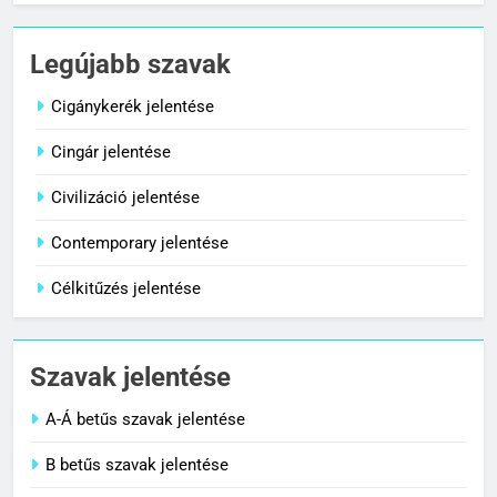
7
Céltudatos jelentése
Legújabb szavak
C BETŰS SZAVAK JELENTÉSE
Cigánykerék jelentése
Cingár jelentése
8
Centenárium jelentése
Civilizáció jelentése
C BETŰS SZAVAK JELENTÉSE
Contemporary jelentése
Célkitűzés jelentése
1
Cigánykerék jelentése
Szavak jelentése
C BETŰS SZAVAK JELENTÉSE
A-Á betűs szavak jelentése
2
B betűs szavak jelentése
Cingár jelentése