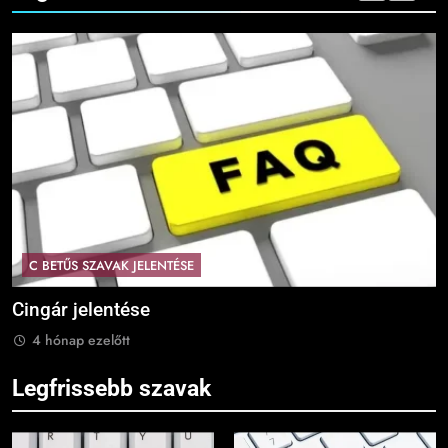
C BETŰS SZAVAK JELENTÉSE
Civilizáció jelentése
4 hónap ezelőtt
Legfrissebb szavak