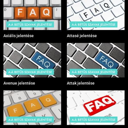
A-Á BETŰS SZAVAK JELENTÉSE
A-Á BETŰS SZAVAK JELENTÉSE
Axiális jelentése
Attasé jelentése
A-Á BETŰS SZAVAK JELENTÉSE
A-Á BETŰS SZAVAK JELENTÉSE
Avenue jelentése
Attak jelentése
A-Á BETŰS SZAVAK JELENTÉSE
A-Á BETŰS SZAVAK JELENTÉSE