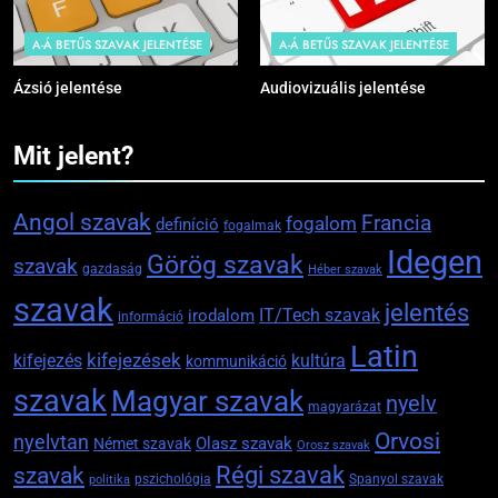
A-Á BETŰS SZAVAK JELENTÉSE
A-Á BETŰS SZAVAK JELENTÉSE
Ázsió jelentése
Audiovizuális jelentése
Mit jelent?
Angol szavak
Francia
fogalom
definíció
fogalmak
Idegen
Görög szavak
szavak
gazdaság
Héber szavak
szavak
jelentés
IT/Tech szavak
irodalom
információ
Latin
kifejezések
kifejezés
kultúra
kommunikáció
szavak
Magyar szavak
nyelv
magyarázat
Orvosi
nyelvtan
Olasz szavak
Német szavak
Orosz szavak
szavak
Régi szavak
pszichológia
Spanyol szavak
politika