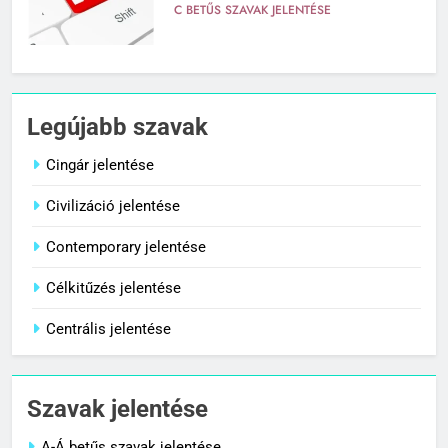
C BETŰS SZAVAK JELENTÉSE
7
Legújabb szavak
Centenárium jelentése
C BETŰS SZAVAK JELENTÉSE
Cingár jelentése
Civilizáció jelentése
8
Contemporary jelentése
Cenzúra jelentése
Célkitűzés jelentése
C BETŰS SZAVAK JELENTÉSE
Centrális jelentése
1
Cingár jelentése
Szavak jelentése
C BETŰS SZAVAK JELENTÉSE
A-Á betűs szavak jelentése