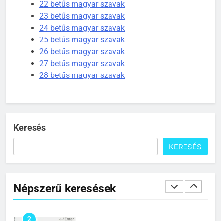
22 betűs magyar szavak
23 betűs magyar szavak
24 betűs magyar szavak
8
25 betűs magyar szavak
Cenzúra jelentése
26 betűs magyar szavak
27 betűs magyar szavak
C BETŰS SZAVAK JELENTÉSE
28 betűs magyar szavak
1
Cingár jelentése
Keresés
C BETŰS SZAVAK JELENTÉSE
KERESÉS
2
Civilizáció jelentése
Népszerű keresések
C BETŰS SZAVAK JELENTÉSE