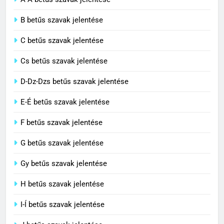
2
B betűs szavak jelentése
Civilizáció jelentése
C betűs szavak jelentése
C BETŰS SZAVAK JELENTÉSE
Cs betűs szavak jelentése
D-Dz-Dzs betűs szavak jelentése
3
E-É betűs szavak jelentése
Contemporary jelentése
C BETŰS SZAVAK JELENTÉSE
F betűs szavak jelentése
G betűs szavak jelentése
4
Gy betűs szavak jelentése
Célkitűzés jelentése
H betűs szavak jelentése
C BETŰS SZAVAK JELENTÉSE
I-Í betűs szavak jelentése
5