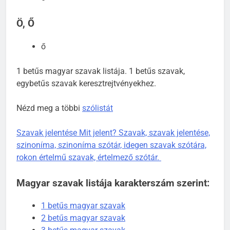
Ö, Ő
ő
1 betűs magyar szavak listája. 1 betűs szavak,
egybetűs szavak keresztrejtvényekhez.
Nézd meg a többi
szólistát
Szavak jelentése Mit jelent? Szavak, szavak jelentése,
szinoníma, szinoníma szótár, idegen szavak szótára,
rokon értelmű szavak, értelmező szótár.
Magyar szavak listája karakterszám szerint:
1 betűs magyar szavak
2 betűs magyar szavak