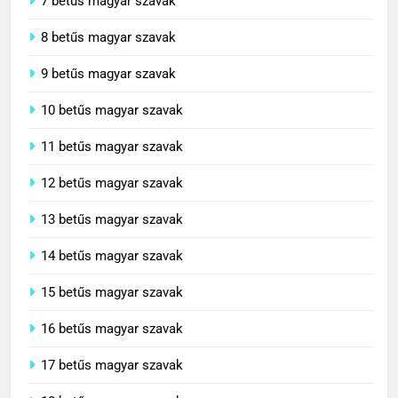
7 betűs magyar szavak
8 betűs magyar szavak
9 betűs magyar szavak
10 betűs magyar szavak
11 betűs magyar szavak
12 betűs magyar szavak
13 betűs magyar szavak
14 betűs magyar szavak
15 betűs magyar szavak
16 betűs magyar szavak
17 betűs magyar szavak