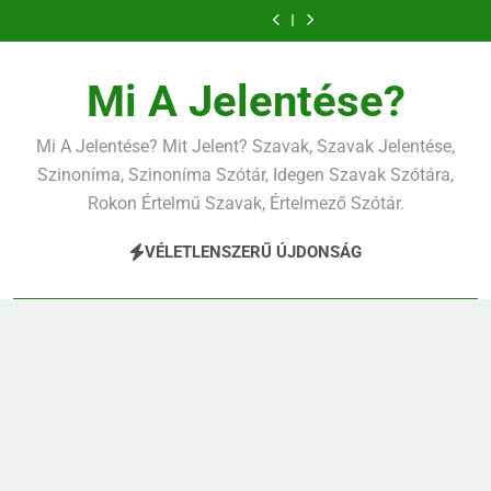
Ugrás
a
tartalomra
Mi A Jelentése?
Mi A Jelentése? Mit Jelent? Szavak, Szavak Jelentése,
Szinoníma, Szinoníma Szótár, Idegen Szavak Szótára,
Rokon Értelmű Szavak, Értelmező Szótár.
VÉLETLENSZERŰ ÚJDONSÁG