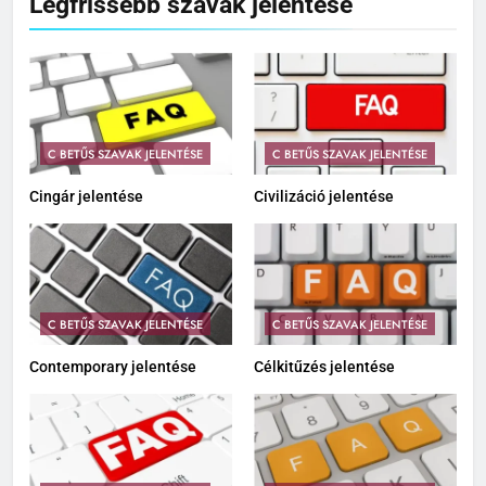
Legfrissebb szavak jelentése
C BETŰS SZAVAK JELENTÉSE
C BETŰS SZAVAK JELENTÉSE
Cingár jelentése
Civilizáció jelentése
C BETŰS SZAVAK JELENTÉSE
C BETŰS SZAVAK JELENTÉSE
Contemporary jelentése
Célkitűzés jelentése