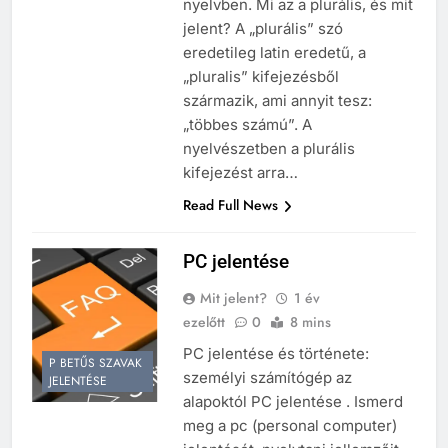
nyelvben. Mi az a plurális, és mit
jelent? A „plurális” szó
eredetileg latin eredetű, a
„pluralis” kifejezésből
származik, ami annyit tesz:
„többes számú”. A
nyelvészetben a plurális
kifejezést arra…
Read Full News
PC jelentése
Mit jelent?
1 év
ezelőtt
0
8 mins
PC jelentése és története:
P BETŰS SZAVAK
személyi számítógép az
JELENTÉSE
alapoktól PC jelentése . Ismerd
meg a pc (personal computer)