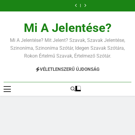
Contemporary
Cigánykerék
Ugrás
jelentése
jelentése
Cingár jelentése
Civilizáció
a
jelentése
Contemporary
jelentése
tartalomra
Mi A Jelentése?
Mi A Jelentése? Mit Jelent? Szavak, Szavak Jelentése,
Szinoníma, Szinoníma Szótár, Idegen Szavak Szótára,
Rokon Értelmű Szavak, Értelmező Szótár.
VÉLETLENSZERŰ ÚJDONSÁG