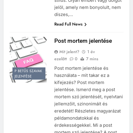
stílus. Olyan embert vagy dolgot
jelöl, amely nem bonyolult, nem
díszes,…
Read Full News
Post mortem jelentése
Mit jelent?
1 év
ezelőtt
0
7 mins
Post mortem jelentése és
P BETŰS SZAVAK
használata – mit takar ez a
JELENTÉSE
kifejezés? Post mortem
jelentése. Ismerd meg a post
mortem szó jelentését, nyelvtani
jellemzőit, szinonimáit és
eredetét! Részletes magyarázat
példamondatokkal és
érdekességekkel. Mi a post
mortem szó jelentése? A post