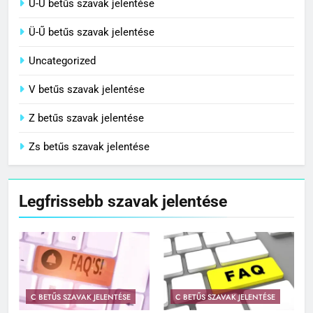
U-Ú betűs szavak jelentése
Ü-Ű betűs szavak jelentése
Uncategorized
V betűs szavak jelentése
Z betűs szavak jelentése
Zs betűs szavak jelentése
Legfrissebb szavak jelentése
C BETŰS SZAVAK JELENTÉSE
C BETŰS SZAVAK JELENTÉSE