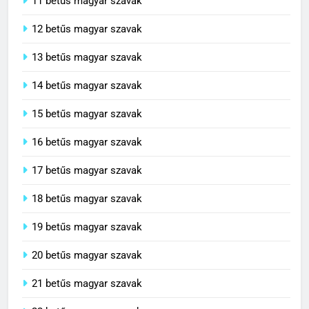
11 betűs magyar szavak
12 betűs magyar szavak
13 betűs magyar szavak
14 betűs magyar szavak
15 betűs magyar szavak
16 betűs magyar szavak
17 betűs magyar szavak
18 betűs magyar szavak
19 betűs magyar szavak
20 betűs magyar szavak
21 betűs magyar szavak