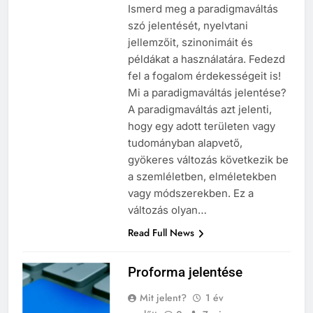
Ismerd meg a paradigmaváltás
szó jelentését, nyelvtani
jellemzőit, szinonimáit és
példákat a használatára. Fedezd
fel a fogalom érdekességeit is!
Mi a paradigmaváltás jelentése?
A paradigmaváltás azt jelenti,
hogy egy adott területen vagy
tudományban alapvető,
gyökeres változás következik be
a szemléletben, elméletekben
vagy módszerekben. Ez a
változás olyan…
Read Full News
5
Proforma jelentése
Célkitűzés jelentése
Mit jelent?
1 év