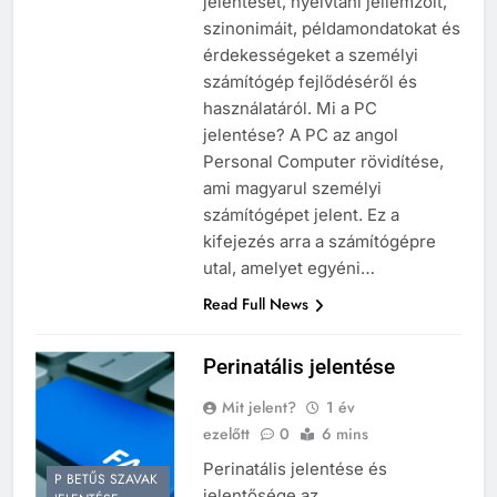
jelentését, nyelvtani jellemzőit,
szinonimáit, példamondatokat és
érdekességeket a személyi
számítógép fejlődéséről és
használatáról. Mi a PC
jelentése? A PC az angol
Personal Computer rövidítése,
ami magyarul személyi
számítógépet jelent. Ez a
kifejezés arra a számítógépre
utal, amelyet egyéni…
Read Full News
Perinatális jelentése
Mit jelent?
1 év
ezelőtt
0
6 mins
Perinatális jelentése és
P BETŰS SZAVAK
jelentősége az