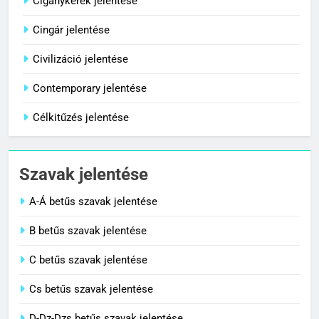
Cigánykerék jelentése
Cingár jelentése
8
Centenárium jelentése
Civilizáció jelentése
C BETŰS SZAVAK JELENTÉSE
Contemporary jelentése
Célkitűzés jelentése
1
Cigánykerék jelentése
Szavak jelentése
C BETŰS SZAVAK JELENTÉSE
A-Á betűs szavak jelentése
2
B betűs szavak jelentése
Cingár jelentése
C betűs szavak jelentése
C BETŰS SZAVAK JELENTÉSE
Cs betűs szavak jelentése
3
D-Dz-Dzs betűs szavak jelentése