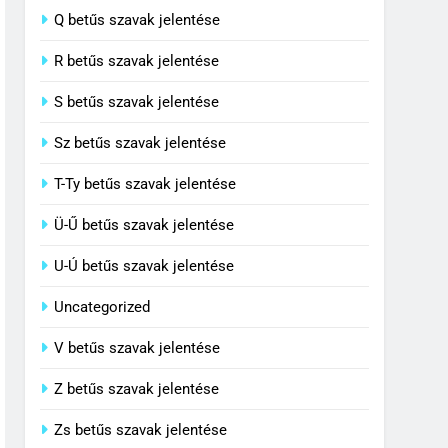
Q betűs szavak jelentése
R betűs szavak jelentése
S betűs szavak jelentése
Sz betűs szavak jelentése
T-Ty betűs szavak jelentése
Ü-Ű betűs szavak jelentése
U-Ú betűs szavak jelentése
Uncategorized
V betűs szavak jelentése
Z betűs szavak jelentése
Zs betűs szavak jelentése