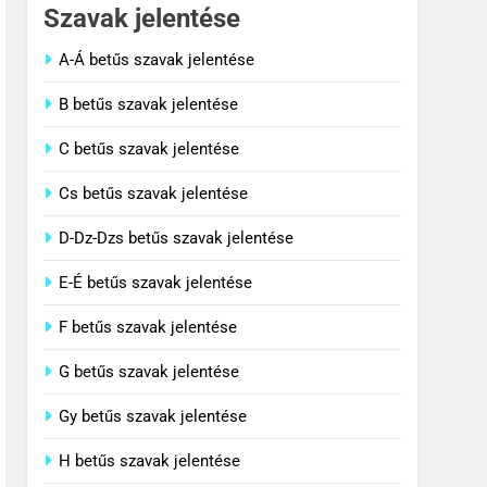
Szavak jelentése
1
Cigánykerék jelentése
A-Á betűs szavak jelentése
C BETŰS SZAVAK JELENTÉSE
B betűs szavak jelentése
C betűs szavak jelentése
2
Cingár jelentése
Cs betűs szavak jelentése
C BETŰS SZAVAK JELENTÉSE
D-Dz-Dzs betűs szavak jelentése
3
E-É betűs szavak jelentése
Civilizáció jelentése
F betűs szavak jelentése
C BETŰS SZAVAK JELENTÉSE
G betűs szavak jelentése
4
Gy betűs szavak jelentése
Contemporary jelentése
H betűs szavak jelentése
C BETŰS SZAVAK JELENTÉSE