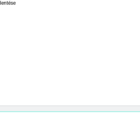
elentése