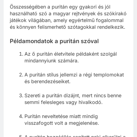
Összességében a puritán egy gyakori és jól
használható szó a magyar rejtvények és szókirakó
játékok világában, amely egyértelmű fogalommal
és könnyen felismerhető szótagokkal rendelkezik.
Példamondatok a puritán szóval
Az ő puritán életvitele példaként szolgál
mindannyiunk számára.
A puritán stílus jellemzi a régi templomokat
és berendezéseiket.
Szereti a puritán dizájnt, mert nincs benne
semmi felesleges vagy hivalkodó.
Puritán neveltetése miatt mindig
visszafogott volt a megjelenése.
A puritán hozzáállás segített neki elkerülni a