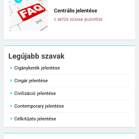
Centrális jelentése
C BETŰS SZAVAK JELENTÉSE
7
Céltudatos jelentése
Legújabb szavak
C BETŰS SZAVAK JELENTÉSE
Cigánykerék jelentése
Cingár jelentése
8
Centenárium jelentése
Civilizáció jelentése
C BETŰS SZAVAK JELENTÉSE
Contemporary jelentése
Célkitűzés jelentése
1
Cigánykerék jelentése