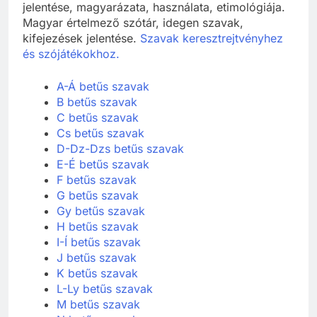
jelentése, magyarázata, használata, etimológiája.
Magyar értelmező szótár, idegen szavak,
kifejezések jelentése.
Szavak keresztrejtvényhez
és szójátékokhoz.
A-Á betűs szavak
B betűs szavak
C betűs szavak
Cs betűs szavak
D-Dz-Dzs betűs szavak
E-É betűs szavak
F betűs szavak
G betűs szavak
Gy betűs szavak
H betűs szavak
I-Í betűs szavak
J betűs szavak
K betűs szavak
L-Ly betűs szavak
M betűs szavak