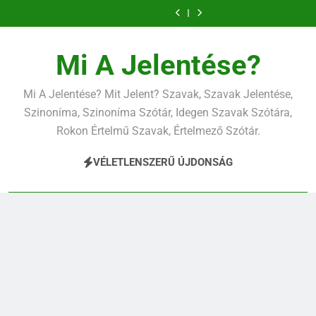
Ugrás
a
tartalomra
Mi A Jelentése?
Mi A Jelentése? Mit Jelent? Szavak, Szavak Jelentése,
Szinoníma, Szinoníma Szótár, Idegen Szavak Szótára,
Rokon Értelmű Szavak, Értelmező Szótár.
VÉLETLENSZERŰ ÚJDONSÁG