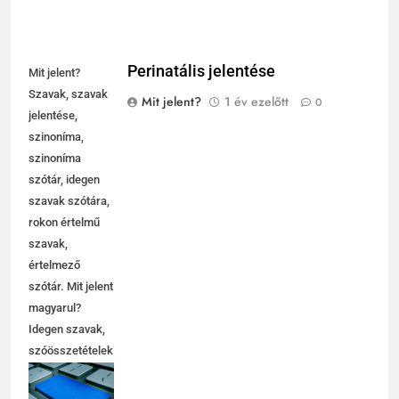
Perinatális jelentése
Mit jelent?
Szavak, szavak
Mit jelent?
1 év ezelőtt
0
jelentése,
szinoníma,
szinoníma
szótár, idegen
szavak szótára,
rokon értelmű
szavak,
értelmező
szótár. Mit jelent
magyarul?
Idegen szavak,
szóösszetételek
jelentése,
magyarázata,