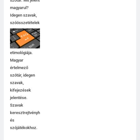
szótár. Mit jelent
magyarul?
Idegen szavak,
szóösszetételek
jelentése,
magyarázata,
használata,
etimológiája.
Magyar
értelmező
szótár, idegen
szavak,
kifejezések
jelentése.
Szavak
keresztrejtvényhez
és
szójátékokhoz.