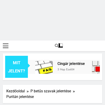
MIT
k jelentése
Cingár jelentése
3 Nap Ezelőtt
JELENT?
Kezdőoldal
P betűs szavak jelentése
Puritán jelentése