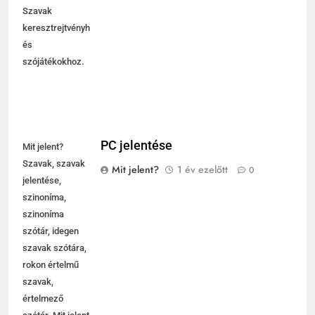
Szavak
keresztrejtvényhez
és
szójátékokhoz.
PC jelentése
Mit jelent?
Szavak, szavak
Mit jelent?
1 év ezelőtt
0
jelentése,
szinoníma,
szinoníma
szótár, idegen
szavak szótára,
rokon értelmű
szavak,
értelmező