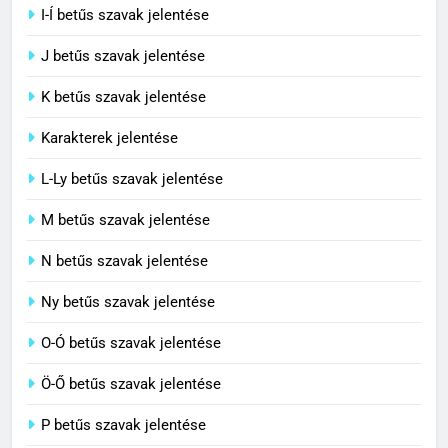
I-Í betűs szavak jelentése
5
J betűs szavak jelentése
Célkitűzés jelentése
C BETŰS SZAVAK JELENTÉSE
K betűs szavak jelentése
Karakterek jelentése
6
L-Ly betűs szavak jelentése
Centrális jelentése
M betűs szavak jelentése
C BETŰS SZAVAK JELENTÉSE
N betűs szavak jelentése
7
Ny betűs szavak jelentése
Céltudatos jelentése
O-Ó betűs szavak jelentése
C BETŰS SZAVAK JELENTÉSE
Ö-Ő betűs szavak jelentése
8
P betűs szavak jelentése