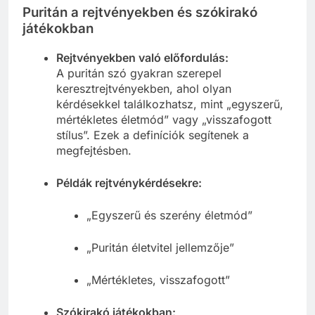
Puritán a rejtvényekben és szókirakó
játékokban
Rejtvényekben való előfordulás:
A puritán szó gyakran szerepel
keresztrejtvényekben, ahol olyan
kérdésekkel találkozhatsz, mint „egyszerű,
mértékletes életmód” vagy „visszafogott
stílus”. Ezek a definíciók segítenek a
megfejtésben.
Példák rejtvénykérdésekre:
„Egyszerű és szerény életmód”
„Puritán életvitel jellemzője”
„Mértékletes, visszafogott”
Szókirakó játékokban: