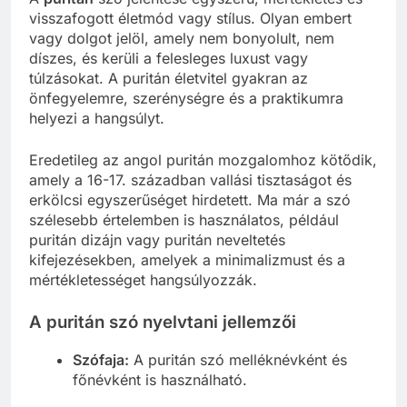
visszafogott életmód vagy stílus. Olyan embert
vagy dolgot jelöl, amely nem bonyolult, nem
díszes, és kerüli a felesleges luxust vagy
túlzásokat. A puritán életvitel gyakran az
önfegyelemre, szerénységre és a praktikumra
helyezi a hangsúlyt.
Eredetileg az angol puritán mozgalomhoz kötődik,
amely a 16-17. században vallási tisztaságot és
erkölcsi egyszerűséget hirdetett. Ma már a szó
szélesebb értelemben is használatos, például
puritán dizájn vagy puritán neveltetés
kifejezésekben, amelyek a minimalizmust és a
mértékletességet hangsúlyozzák.
A puritán szó nyelvtani jellemzői
Szófaja:
A puritán szó melléknévként és
főnévként is használható.