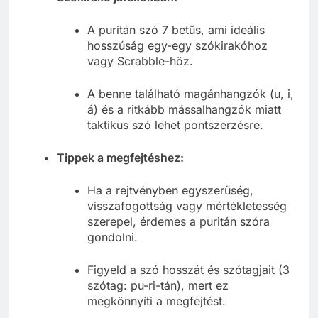
A puritán szó 7 betűs, ami ideális
hosszúság egy-egy szókirakóhoz
vagy Scrabble-höz.
A benne található magánhangzók (u, i,
á) és a ritkább mássalhangzók miatt
taktikus szó lehet pontszerzésre.
Tippek a megfejtéshez:
Ha a rejtvényben egyszerűség,
visszafogottság vagy mértékletesség
szerepel, érdemes a puritán szóra
gondolni.
Figyeld a szó hosszát és szótagjait (3
szótag: pu-ri-tán), mert ez
megkönnyíti a megfejtést.