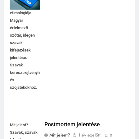
használata,
etimológiája.
Magyar
értelmező
szótár, idegen
szavak,
kifejezések
jelentése.
Szavak
keresztrejtvényhez
és
szójátékokhoz.
Postmortem jelentése
Mit jelent?
Szavak, szavak
Mit jelent?
1 év ezelőtt
0