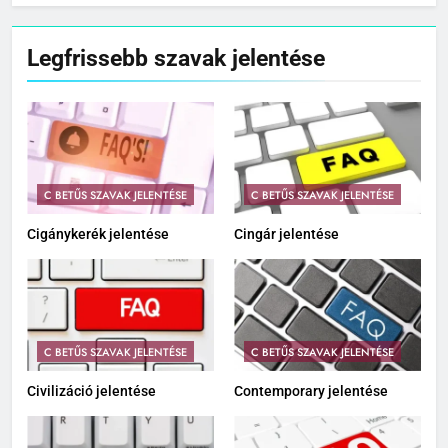
Legfrissebb szavak jelentése
C BETŰS SZAVAK JELENTÉSE
C BETŰS SZAVAK JELENTÉSE
Cigánykerék jelentése
Cingár jelentése
C BETŰS SZAVAK JELENTÉSE
C BETŰS SZAVAK JELENTÉSE
Civilizáció jelentése
Contemporary jelentése