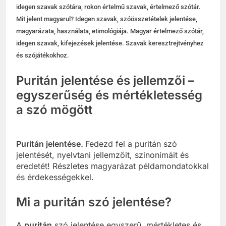
idegen szavak szótára, rokon értelmű szavak, értelmező szótár.
Mit jelent magyarul? Idegen szavak, szóösszetételek jelentése,
magyarázata, használata, etimológiája. Magyar értelmező szótár,
idegen szavak, kifejezések jelentése. Szavak keresztrejtvényhez
és szójátékokhoz.
Puritán jelentése és jellemzői –
egyszerűség és mértékletesség
a szó mögött
Puritán jelentése.
Fedezd fel a puritán szó
jelentését, nyelvtani jellemzőit, szinonimáit és
eredetét! Részletes magyarázat példamondatokkal
és érdekességekkel.
Mi a puritán szó jelentése?
A
puritán
szó jelentése egyszerű, mértékletes és