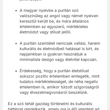
A magyar nyelvbe a puritán szó
valószínűleg az angol vagy német nyelven
keresztül került be, és mára általános
értelemben az egyszerű, mértékletes
életmódot vagy stílust jelöli.
A puritán szemlélet nemcsak vallási, hanem
kulturális és életmódbeli hatással is bírt, és
napjainkban is gyakran használjuk a
minimalista design vagy életvitel kapcsán.
Érdekesség, hogy a puritán életstílust
sokszor pozitív értelemben emlegetik, mint
tudatos mértékletességet, de néha negatív
értelemben is, amikor túlzott szigorúságról
vagy élvezetmegvonásról beszélünk.
Ez a szó tehát gazdag történelmi és kulturális
háttérrel rendelkezik, amely ma is élő jelentést ad