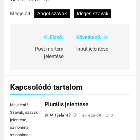
Megjelölt:
Angol szavak
Idegen szavak
Előző:
Következő:
Bejegyzés
navigáció
Post mortem
Input jelentése
jelentése
Kapcsolódó tartalom
Plurális jelentése
Mit jelent?
Szavak, szavak
Mit jelent?
1 év ezelőtt
0
jelentése,
szinoníma,
szinoníma