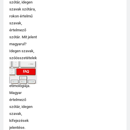
szótár, idegen
szavak szótára,
rokon értelmű
szavak,
értelmező
szótár. Mit jelent
magyarul?
Idegen szavak,
szóösszetételek
jelentése,
magyarázata,
használata,
etimológiája.
Magyar
értelmező
szótár, idegen
szavak,
kifejezések
jelentése.