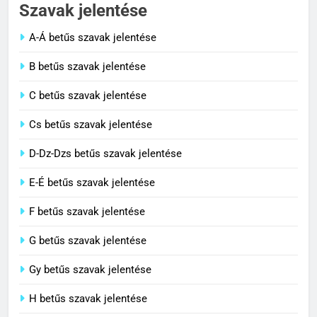
Szavak jelentése
C BETŰS SZAVAK JELENTÉSE
A-Á betűs szavak jelentése
2
B betűs szavak jelentése
Cingár jelentése
C betűs szavak jelentése
C BETŰS SZAVAK JELENTÉSE
Cs betűs szavak jelentése
3
D-Dz-Dzs betűs szavak jelentése
Civilizáció jelentése
E-É betűs szavak jelentése
C BETŰS SZAVAK JELENTÉSE
F betűs szavak jelentése
G betűs szavak jelentése
4
Contemporary jelentése
Gy betűs szavak jelentése
C BETŰS SZAVAK JELENTÉSE
H betűs szavak jelentése