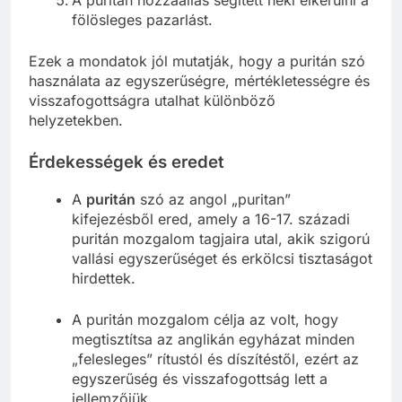
fölösleges pazarlást.
Ezek a mondatok jól mutatják, hogy a puritán szó
használata az egyszerűségre, mértékletességre és
visszafogottságra utalhat különböző
helyzetekben.
Érdekességek és eredet
A
puritán
szó az angol „puritan”
kifejezésből ered, amely a 16-17. századi
puritán mozgalom tagjaira utal, akik szigorú
vallási egyszerűséget és erkölcsi tisztaságot
hirdettek.
A puritán mozgalom célja az volt, hogy
megtisztítsa az anglikán egyházat minden
„felesleges” rítustól és díszítéstől, ezért az
egyszerűség és visszafogottság lett a
jellemzőjük.