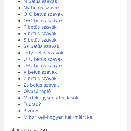
N betűs szavak
Ny betűs szavak
O-Ó betűs szavak
Ö-Ő betűs szavak
P betűs szavak
R betűs szavak
S betűs szavak
Sz betűs szavak
T-Ty betűs szavak
U-Ú betűs szavak
Ü-Ű betűs szavak
V betűs szavak
Z betűs szavak
Zs betűs szavak
Olvasónapló
Mértékegység átváltások
Tudtad?
Bizony
Mikor kell-hogyan kell-miért kell
Post Views:
261