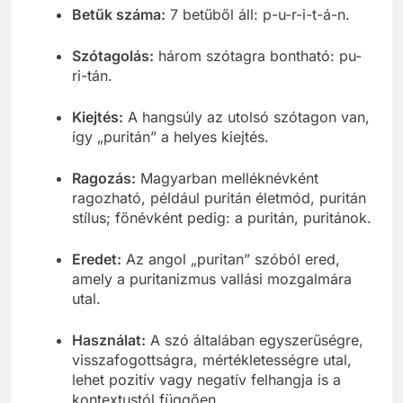
Betűk száma:
7 betűből áll: p-u-r-i-t-á-n.
Szótagolás:
három szótagra bontható: pu-
ri-tán.
Kiejtés:
A hangsúly az utolsó szótagon van,
így „puritán” a helyes kiejtés.
Ragozás:
Magyarban melléknévként
ragozható, például puritán életmód, puritán
stílus; főnévként pedig: a puritán, puritánok.
Eredet:
Az angol „puritan” szóból ered,
amely a puritanizmus vallási mozgalmára
utal.
Használat:
A szó általában egyszerűségre,
visszafogottságra, mértékletességre utal,
lehet pozitív vagy negatív felhangja is a
kontextustól függően.