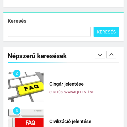
Cigánykerék jelentése
C BETŰS SZAVAK JELENTÉSE
Keresés
KERESÉS
2
Cingár jelentése
Népszerű keresések
C BETŰS SZAVAK JELENTÉSE
3
Civilizáció jelentése
C BETŰS SZAVAK JELENTÉSE
4
Contemporary jelentése