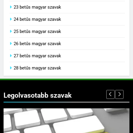
23 betűs magyar szavak
24 betűs magyar szavak
25 betűs magyar szavak
26 betűs magyar szavak
27 betűs magyar szavak
28 betűs magyar szavak
Legolvasotabb szavak