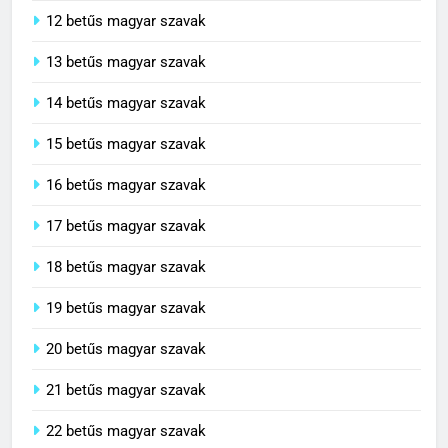
12 betűs magyar szavak
13 betűs magyar szavak
14 betűs magyar szavak
15 betűs magyar szavak
16 betűs magyar szavak
17 betűs magyar szavak
18 betűs magyar szavak
19 betűs magyar szavak
20 betűs magyar szavak
21 betűs magyar szavak
22 betűs magyar szavak