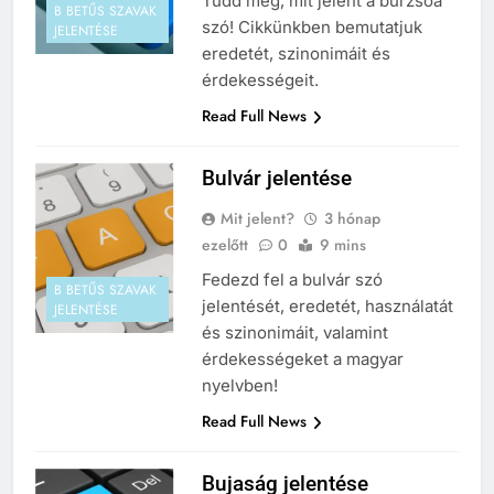
Tudd meg, mit jelent a burzsoá
B BETŰS SZAVAK
szó! Cikkünkben bemutatjuk
JELENTÉSE
eredetét, szinonimáit és
érdekességeit.
Read Full News
Bulvár jelentése
Mit jelent?
3 hónap
ezelőtt
0
9 mins
Fedezd fel a bulvár szó
B BETŰS SZAVAK
jelentését, eredetét, használatát
JELENTÉSE
és szinonimáit, valamint
érdekességeket a magyar
nyelvben!
5
Read Full News
Célkitűzés jelentése
C BETŰS SZAVAK JELENTÉSE
Bujaság jelentése