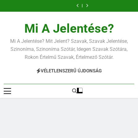
Ugrás
a
tartalomra
Mi A Jelentése?
Mi A Jelentése? Mit Jelent? Szavak, Szavak Jelentése,
Szinoníma, Szinoníma Szótár, Idegen Szavak Szótára,
Rokon Értelmű Szavak, Értelmező Szótár.
VÉLETLENSZERŰ ÚJDONSÁG