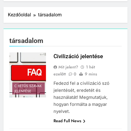
Kezdőoldal
társadalom
társadalom
Civilizáció jelentése
Mit jelent?
1 hét
ezelőtt
0
9 mins
Fedezd fel a civilizáció szó
C BETŰS SZAVAK
jelentését, eredetét és
JELENTÉSE
használatát! Megmutatjuk,
hogyan formálta a magyar
nyelvet.
Read Full News