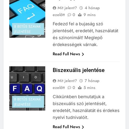
Mit jelent?
4 hónap
6
ezelőtt
0
9 mins
Fedezd fel a bujaság szó
Centrális jelentése
B BETŰS SZAVAK
jelentését, eredetét, használatát
JELENTÉSE
C BETŰS SZAVAK JELENTÉSE
és szinonimáit! Meglepő
érdekességek várnak.
7
Read Full News
Céltudatos jelentése
Biszexuális jelentése
C BETŰS SZAVAK JELENTÉSE
Mit jelent?
7 hónap
ezelőtt
0
5 mins
8
Cikkünkben bemutatjuk a
B BETŰS SZAVAK
Centenárium jelentése
biszexuális szó jelentését,
JELENTÉSE
C BETŰS SZAVAK JELENTÉSE
eredetét, használatát és érdekes
nyelvi tudnivalóit.
Read Full News
1