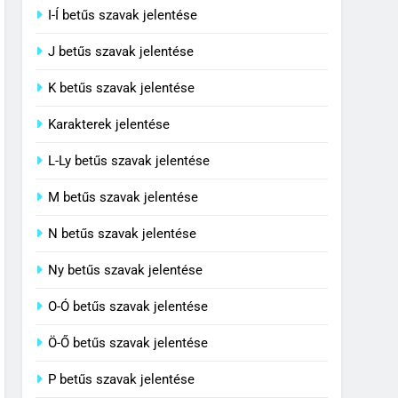
I-Í betűs szavak jelentése
5
J betűs szavak jelentése
Célkitűzés jelentése
C BETŰS SZAVAK JELENTÉSE
K betűs szavak jelentése
Karakterek jelentése
6
Centrális jelentése
L-Ly betűs szavak jelentése
C BETŰS SZAVAK JELENTÉSE
M betűs szavak jelentése
7
N betűs szavak jelentése
Céltudatos jelentése
Ny betűs szavak jelentése
C BETŰS SZAVAK JELENTÉSE
O-Ó betűs szavak jelentése
8
Ö-Ő betűs szavak jelentése
Centenárium jelentése
P betűs szavak jelentése
C BETŰS SZAVAK JELENTÉSE