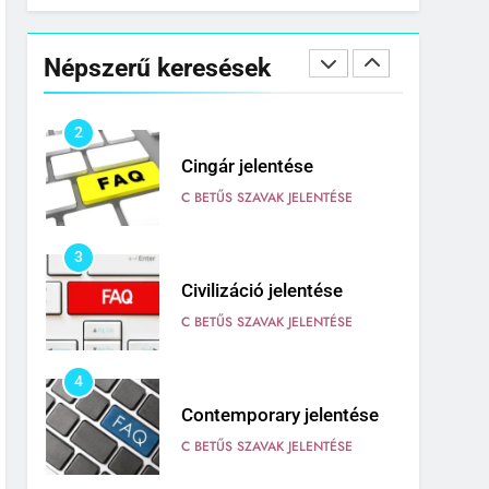
1
Cigánykerék jelentése
Népszerű keresések
C BETŰS SZAVAK JELENTÉSE
2
Cingár jelentése
C BETŰS SZAVAK JELENTÉSE
3
Civilizáció jelentése
C BETŰS SZAVAK JELENTÉSE
4
Contemporary jelentése
C BETŰS SZAVAK JELENTÉSE