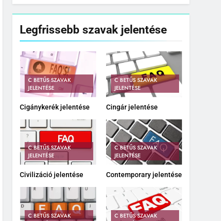
Legfrissebb szavak jelentése
C BETŰS SZAVAK
C BETŰS SZAVAK
JELENTÉSE
JELENTÉSE
Cigánykerék jelentése
Cingár jelentése
C BETŰS SZAVAK
C BETŰS SZAVAK
JELENTÉSE
JELENTÉSE
Civilizáció jelentése
Contemporary jelentése
C BETŰS SZAVAK
C BETŰS SZAVAK