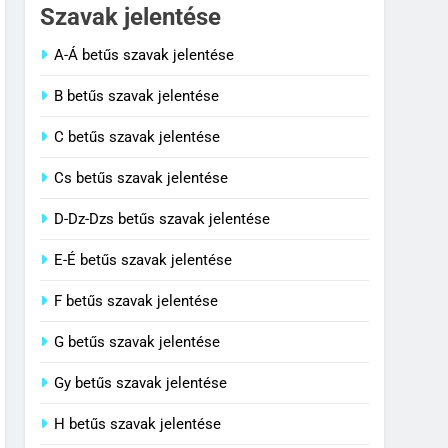
Szavak jelentése
1
Cigánykerék jelentése
A-Á betűs szavak jelentése
C BETŰS SZAVAK JELENTÉSE
B betűs szavak jelentése
C betűs szavak jelentése
2
Cingár jelentése
Cs betűs szavak jelentése
C BETŰS SZAVAK JELENTÉSE
D-Dz-Dzs betűs szavak jelentése
3
E-É betűs szavak jelentése
Civilizáció jelentése
F betűs szavak jelentése
C BETŰS SZAVAK JELENTÉSE
G betűs szavak jelentése
4
Gy betűs szavak jelentése
Contemporary jelentése
H betűs szavak jelentése
C BETŰS SZAVAK JELENTÉSE