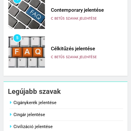
5
Célkitűzés jelentése
C BETŰS SZAVAK JELENTÉSE
6
Centrális jelentése
C BETŰS SZAVAK JELENTÉSE
7
Legújabb szavak
Céltudatos jelentése
Cigánykerék jelentése
C BETŰS SZAVAK JELENTÉSE
Cingár jelentése
8
Civilizáció jelentése