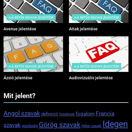
A-Á BETŰS SZAVAK JELENTÉSE
A-Á BETŰS SZAVAK JELENTÉSE
Avenue jelentése
Attak jelentése
A-Á BETŰS SZAVAK JELENTÉSE
A-Á BETŰS SZAVAK JELENTÉSE
Ázsió jelentése
Audiovizuális jelentése
Mit jelent?
Angol szavak
Francia
fogalom
definíció
fogalmak
Idegen
Görög szavak
szavak
gazdaság
Héber szavak