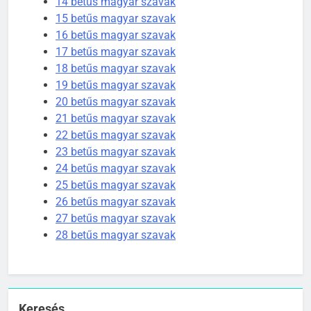
14 betűs magyar szavak
15 betűs magyar szavak
Centrális jelentése
16 betűs magyar szavak
C BETŰS SZAVAK JELENTÉSE
17 betűs magyar szavak
18 betűs magyar szavak
19 betűs magyar szavak
7
20 betűs magyar szavak
Céltudatos jelentése
21 betűs magyar szavak
C BETŰS SZAVAK JELENTÉSE
22 betűs magyar szavak
23 betűs magyar szavak
24 betűs magyar szavak
8
25 betűs magyar szavak
26 betűs magyar szavak
Centenárium jelentése
27 betűs magyar szavak
C BETŰS SZAVAK JELENTÉSE
28 betűs magyar szavak
1
Cigánykerék jelentése
Keresés