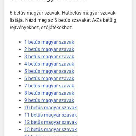
6 betűs magyar szavak. Hatbetűs magyar szavak
listája. Nézd meg az 6 betűs szavakat A-Zs betűig
rejtvényekhez, szójátékokhoz.
1 betűs magyar szavak
2 betűs magyar szavak
3 betűs magyar szavak
4 betűs magyar szavak
5 betűs magyar szavak
6 betűs magyar szavak
7 betűs magyar szavak
8 betűs magyar szavak
5
9 betűs magyar szavak
Célkitűzés jelentése
10 betűs magyar szavak
C BETŰS SZAVAK JELENTÉSE
11 betűs magyar szavak
12 betűs magyar szavak
13 betűs magyar szavak
6