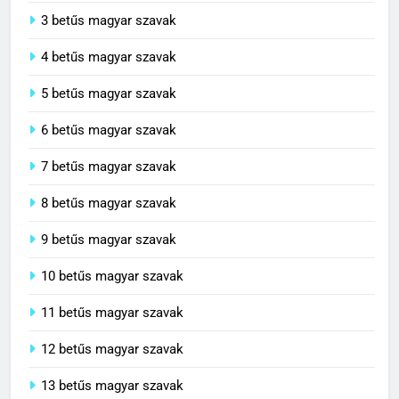
3 betűs magyar szavak
4 betűs magyar szavak
5 betűs magyar szavak
6 betűs magyar szavak
7 betűs magyar szavak
8 betűs magyar szavak
9 betűs magyar szavak
10 betűs magyar szavak
11 betűs magyar szavak
12 betűs magyar szavak
13 betűs magyar szavak