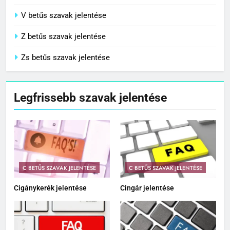
V betűs szavak jelentése
Z betűs szavak jelentése
Zs betűs szavak jelentése
Legfrissebb szavak jelentése
C BETŰS SZAVAK JELENTÉSE
C BETŰS SZAVAK JELENTÉSE
Cigánykerék jelentése
Cingár jelentése