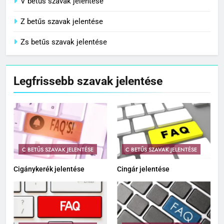
V betűs szavak jelentése
Z betűs szavak jelentése
Zs betűs szavak jelentése
Legfrissebb szavak jelentése
C BETŰS SZAVAK JELENTÉSE
C BETŰS SZAVAK JELENTÉSE
Cigánykerék jelentése
Cingár jelentése