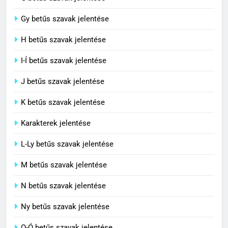
C BETŰS SZAVAK JELENTÉSE
Gy betűs szavak jelentése
4
H betűs szavak jelentése
Contemporary jelentése
I-Í betűs szavak jelentése
C BETŰS SZAVAK JELENTÉSE
J betűs szavak jelentése
K betűs szavak jelentése
5
Célkitűzés jelentése
Karakterek jelentése
C BETŰS SZAVAK JELENTÉSE
L-Ly betűs szavak jelentése
M betűs szavak jelentése
6
N betűs szavak jelentése
Centrális jelentése
C BETŰS SZAVAK JELENTÉSE
Ny betűs szavak jelentése
O-Ó betűs szavak jelentése