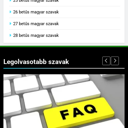
25 betűs magyar szavak
26 betűs magyar szavak
27 betűs magyar szavak
28 betűs magyar szavak
Legolvasotabb szavak