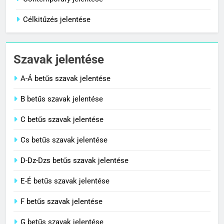
Centenárium jelentése
Célkitűzés jelentése
C BETŰS SZAVAK JELENTÉSE
Szavak jelentése
1
A-Á betűs szavak jelentése
Cigánykerék jelentése
C BETŰS SZAVAK JELENTÉSE
B betűs szavak jelentése
C betűs szavak jelentése
2
Cs betűs szavak jelentése
Cingár jelentése
C BETŰS SZAVAK JELENTÉSE
D-Dz-Dzs betűs szavak jelentése
E-É betűs szavak jelentése
3
F betűs szavak jelentése
Civilizáció jelentése
G betűs szavak jelentése