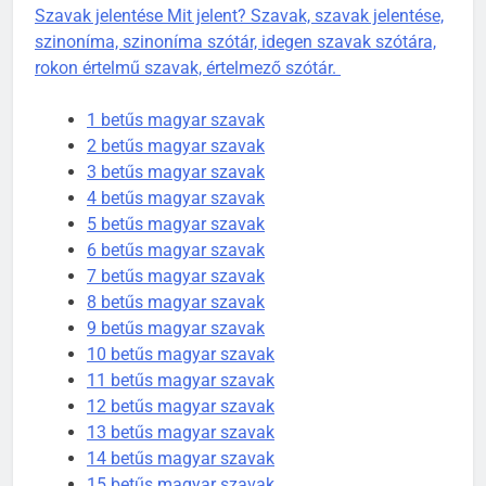
Szavak jelentése Mit jelent? Szavak, szavak jelentése,
szinoníma, szinoníma szótár, idegen szavak szótára,
rokon értelmű szavak, értelmező szótár.
1 betűs magyar szavak
2 betűs magyar szavak
3 betűs magyar szavak
4 betűs magyar szavak
5 betűs magyar szavak
6 betűs magyar szavak
7 betűs magyar szavak
8 betűs magyar szavak
9 betűs magyar szavak
10 betűs magyar szavak
5
11 betűs magyar szavak
Célkitűzés jelentése
12 betűs magyar szavak
C BETŰS SZAVAK JELENTÉSE
13 betűs magyar szavak
14 betűs magyar szavak
15 betűs magyar szavak