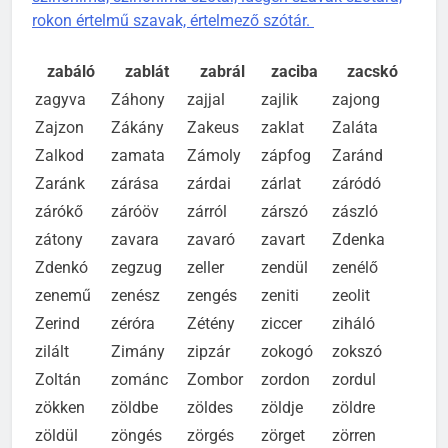
rokon értelmű szavak, értelmező szótár.
zabáló
zablát
zabrál
zaciba
zacskó
zagyva
Záhony
zajjal
zajlik
zajong
Zajzon
Zákány
Zakeus
zaklat
Zaláta
Zalkod
zamata
Zámoly
zápfog
Zaránd
Zaránk
zárása
zárdai
zárlat
záródó
zárókő
záróöv
zárról
zárszó
zászló
zátony
zavara
zavaró
zavart
Zdenka
Zdenkó
zegzug
zeller
zendül
zenélő
zenemű
zenész
zengés
zeniti
zeolit
Zerind
zéróra
Zétény
ziccer
ziháló
zilált
Zimány
zipzár
zokogó
zokszó
Zoltán
zománc
Zombor
zordon
zordul
zökken
zöldbe
zöldes
zöldje
zöldre
zöldül
zöngés
zörgés
zörget
zörren