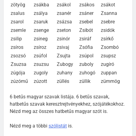
zötyög
zsákba
zsákol
zsákos
zsákot
zsalus
zsálya
zsanér
zsáner
Zsanna
zsarol
zsaruk
zsázsa
zsebel
zsebre
zsemle
zsenge
zseton
Zsibót
zsidók
zsilip
zsineg
zsinór
zsiráf
zsírkő
zsíros
zsíroz
zsivaj
Zsófia
Zsombó
zsozsó
zsúfol
Zsujta
zsúpol
zsupsz
Zsuzsa
zsuzsu
Zubogy
zuboly
zugíró
zúgója
zugoly
zuhany
zuhogó
zuppan
zúzómű
zúzott
züllés
züllik
zümmög
6 betűs magyar szavak listája. 6 betűs szavak,
hatbetűs szavak keresztrejtvényekhez, szójátékokhoz.
Nézd meg az összes hatbetűs magyar szót is.
Nézd meg a többi
szólistát
is.