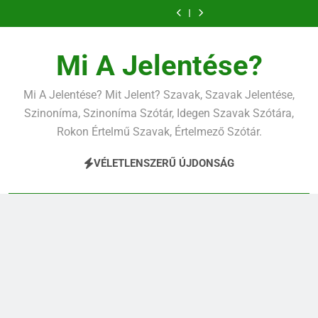
jelentése
jelentése
Ugrás
a
tartalomra
Mi A Jelentése?
Mi A Jelentése? Mit Jelent? Szavak, Szavak Jelentése,
Szinoníma, Szinoníma Szótár, Idegen Szavak Szótára,
Rokon Értelmű Szavak, Értelmező Szótár.
VÉLETLENSZERŰ ÚJDONSÁG