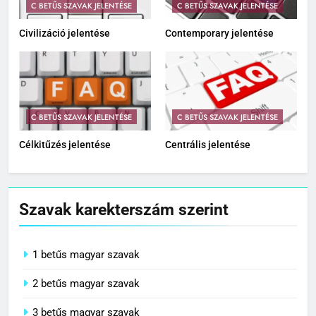
C BETŰS SZAVAK JELENTÉSE
C BETŰS SZAVAK JELENTÉSE
Civilizáció jelentése
Contemporary jelentése
C BETŰS SZAVAK JELENTÉSE
C BETŰS SZAVAK JELENTÉSE
Célkitűzés jelentése
Centrális jelentése
Szavak karekterszám szerint
1 betűs magyar szavak
2 betűs magyar szavak
3 betűs magyar szavak