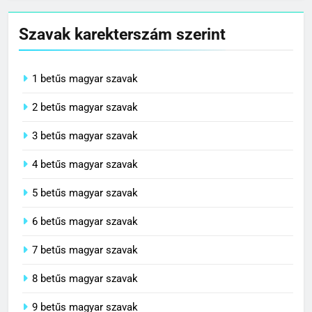
Szavak karekterszám szerint
1 betűs magyar szavak
2 betűs magyar szavak
3 betűs magyar szavak
4 betűs magyar szavak
5 betűs magyar szavak
6 betűs magyar szavak
7 betűs magyar szavak
8 betűs magyar szavak
9 betűs magyar szavak