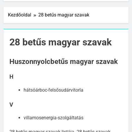
Kezdőoldal
28 betűs magyar szavak
28 betűs magyar szavak
Huszonnyolcbetűs magyar szavak
H
hátsóárboc-felsősudárvitorla
V
villamosenergia-szolgáltatás
28 betűs magyar szavak listája. 28 betűs szavak,