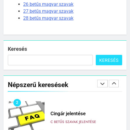
26 betűs magyar szavak
Centenárium jelentése
27 betűs magyar szavak
28 betűs magyar szavak
C BETŰS SZAVAK JELENTÉSE
1
Keresés
Cigánykerék jelentése
C BETŰS SZAVAK JELENTÉSE
KERESÉS
2
Népszerű keresések
Cingár jelentése
C BETŰS SZAVAK JELENTÉSE
3
Civilizáció jelentése