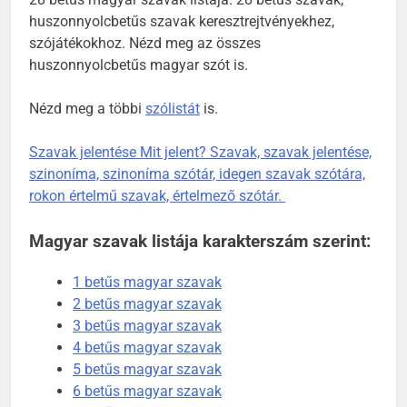
huszonnyolcbetűs szavak keresztrejtvényekhez,
szójátékokhoz. Nézd meg az összes
huszonnyolcbetűs magyar szót is.
Nézd meg a többi
szólistát
is.
Szavak jelentése Mit jelent? Szavak, szavak jelentése,
szinoníma, szinoníma szótár, idegen szavak szótára,
rokon értelmű szavak, értelmező szótár.
Magyar szavak listája karakterszám szerint:
1 betűs magyar szavak
2 betűs magyar szavak
3 betűs magyar szavak
4 betűs magyar szavak
5 betűs magyar szavak
6 betűs magyar szavak