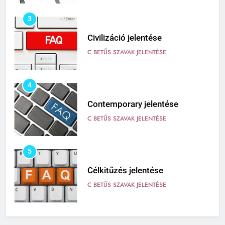
C BETŰS SZAVAK JELENTÉSE
4
Contemporary jelentése
C BETŰS SZAVAK JELENTÉSE
5
Célkitűzés jelentése
C BETŰS SZAVAK JELENTÉSE
6
Centrális jelentése
C BETŰS SZAVAK JELENTÉSE