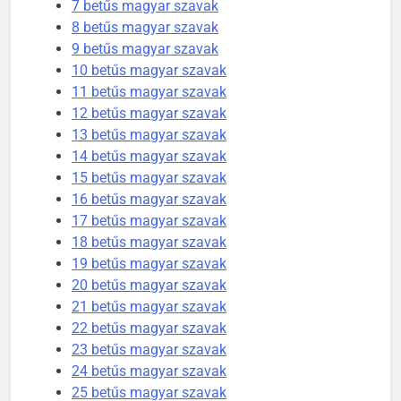
7 betűs magyar szavak
8 betűs magyar szavak
5
9 betűs magyar szavak
10 betűs magyar szavak
Célkitűzés jelentése
11 betűs magyar szavak
C BETŰS SZAVAK JELENTÉSE
12 betűs magyar szavak
13 betűs magyar szavak
14 betűs magyar szavak
6
15 betűs magyar szavak
Centrális jelentése
16 betűs magyar szavak
17 betűs magyar szavak
C BETŰS SZAVAK JELENTÉSE
18 betűs magyar szavak
19 betűs magyar szavak
7
20 betűs magyar szavak
21 betűs magyar szavak
Céltudatos jelentése
22 betűs magyar szavak
C BETŰS SZAVAK JELENTÉSE
23 betűs magyar szavak
24 betűs magyar szavak
25 betűs magyar szavak
8