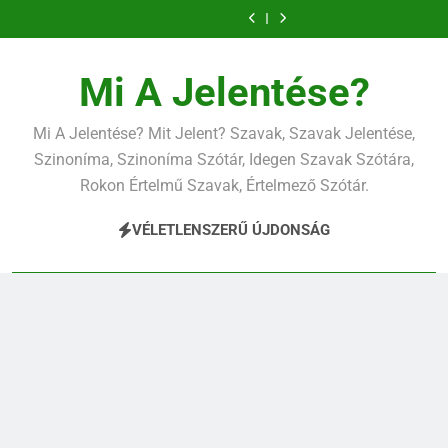
jelentése
jelentése
Ugrás
a
tartalomra
Mi A Jelentése?
Mi A Jelentése? Mit Jelent? Szavak, Szavak Jelentése,
Szinoníma, Szinoníma Szótár, Idegen Szavak Szótára,
Rokon Értelmű Szavak, Értelmező Szótár.
VÉLETLENSZERŰ ÚJDONSÁG