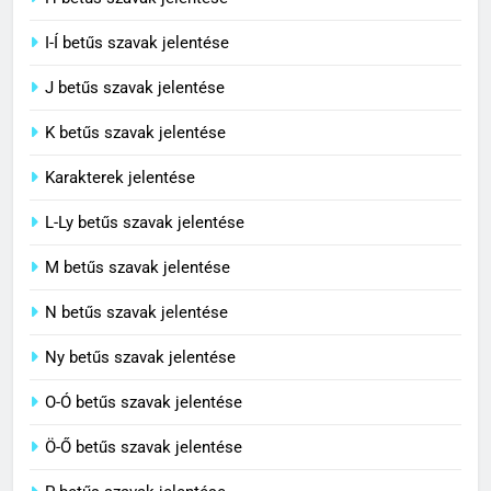
C BETŰS SZAVAK JELENTÉSE
I-Í betűs szavak jelentése
J betűs szavak jelentése
5
K betűs szavak jelentése
Célkitűzés jelentése
C BETŰS SZAVAK JELENTÉSE
Karakterek jelentése
L-Ly betűs szavak jelentése
6
M betűs szavak jelentése
Centrális jelentése
N betűs szavak jelentése
C BETŰS SZAVAK JELENTÉSE
Ny betűs szavak jelentése
7
O-Ó betűs szavak jelentése
Céltudatos jelentése
Ö-Ő betűs szavak jelentése
C BETŰS SZAVAK JELENTÉSE