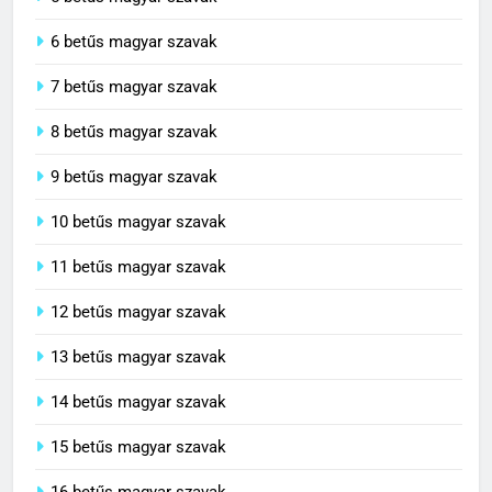
6 betűs magyar szavak
7 betűs magyar szavak
8 betűs magyar szavak
9 betűs magyar szavak
10 betűs magyar szavak
11 betűs magyar szavak
12 betűs magyar szavak
13 betűs magyar szavak
14 betűs magyar szavak
15 betűs magyar szavak
16 betűs magyar szavak