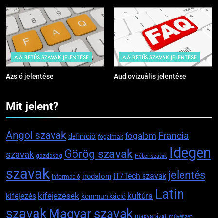
A-Á BETŰS SZAVAK JELENTÉSE
A-Á BETŰS SZAVAK JELENTÉSE
Ázsió jelentése
Audiovizuális jelentése
Mit jelent?
Angol szavak
Francia
fogalom
definíció
fogalmak
Idegen
Görög szavak
szavak
gazdaság
Héber szavak
szavak
jelentés
IT/Tech szavak
irodalom
információ
Latin
kifejezések
kifejezés
kultúra
kommunikáció
szavak
Magyar szavak
magyarázat
művészet