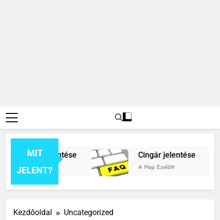
MIT
ánykerék jelentése
Cingár jelentése
a Ezelőtt
4 Nap Ezelőtt
JELENT?
Kezdőoldal
Uncategorized