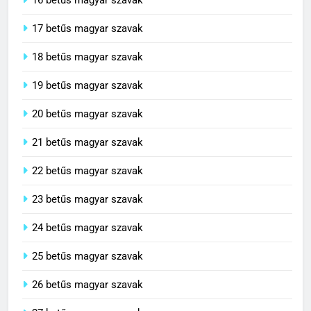
17 betűs magyar szavak
18 betűs magyar szavak
19 betűs magyar szavak
20 betűs magyar szavak
21 betűs magyar szavak
22 betűs magyar szavak
23 betűs magyar szavak
24 betűs magyar szavak
25 betűs magyar szavak
26 betűs magyar szavak