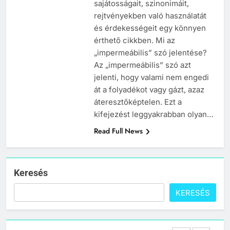
sajátosságait, szinonimáit,
rejtvényekben való használatát
7
és érdekességeit egy könnyen
Céltudatos jelentése
érthető cikkben. Mi az
C BETŰS SZAVAK JELENTÉSE
„impermeábilis” szó jelentése?
Az „impermeábilis” szó azt
jelenti, hogy valami nem engedi
8
át a folyadékot vagy gázt, azaz
áteresztőképtelen. Ezt a
Centenárium jelentése
kifejezést leggyakrabban olyan…
C BETŰS SZAVAK JELENTÉSE
Read Full News
1
Keresés
Cigánykerék jelentése
C BETŰS SZAVAK JELENTÉSE
KERESÉS
2