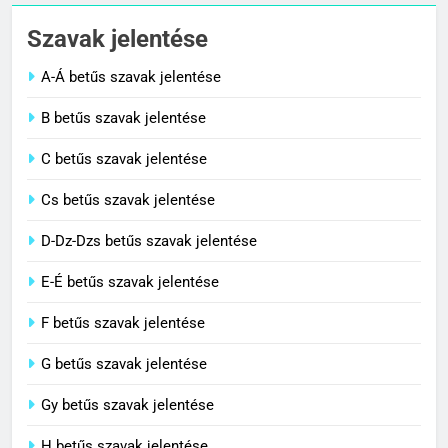
1
Szavak jelentése
Cigánykerék jelentése
A-Á betűs szavak jelentése
C BETŰS SZAVAK JELENTÉSE
B betűs szavak jelentése
2
C betűs szavak jelentése
Cingár jelentése
Cs betűs szavak jelentése
C BETŰS SZAVAK JELENTÉSE
D-Dz-Dzs betűs szavak jelentése
3
E-É betűs szavak jelentése
Civilizáció jelentése
F betűs szavak jelentése
C BETŰS SZAVAK JELENTÉSE
G betűs szavak jelentése
Gy betűs szavak jelentése
4
Contemporary jelentése
H betűs szavak jelentése