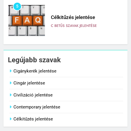
6
Centrális jelentése
C BETŰS SZAVAK JELENTÉSE
7
Legújabb szavak
Céltudatos jelentése
Cigánykerék jelentése
C BETŰS SZAVAK JELENTÉSE
Cingár jelentése
Civilizáció jelentése
8
Centenárium jelentése
Contemporary jelentése
C BETŰS SZAVAK JELENTÉSE
Célkitűzés jelentése