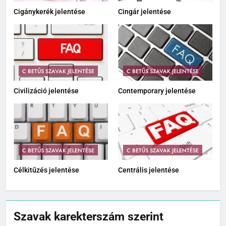
Cigánykerék jelentése
Cingár jelentése
C BETŰS SZAVAK JELENTÉSE
C BETŰS SZAVAK JELENTÉSE
Civilizáció jelentése
Contemporary jelentése
C BETŰS SZAVAK JELENTÉSE
C BETŰS SZAVAK JELENTÉSE
Célkitűzés jelentése
Centrális jelentése
Szavak karekterszám szerint