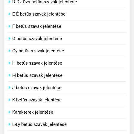
D-Dz-Dzs betűs szavak jelentése
Civilizáció jelentése
E-É betűs szavak jelentése
C BETŰS SZAVAK JELENTÉSE
F betűs szavak jelentése
G betűs szavak jelentése
4
Contemporary jelentése
Gy betűs szavak jelentése
C BETŰS SZAVAK JELENTÉSE
H betűs szavak jelentése
I-Í betűs szavak jelentése
5
J betűs szavak jelentése
Célkitűzés jelentése
C BETŰS SZAVAK JELENTÉSE
K betűs szavak jelentése
Karakterek jelentése
6
L-Ly betűs szavak jelentése
Centrális jelentése