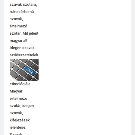
szavak szótára,
rokon értelmű
szavak,
értelmező
szótár. Mit jelent
magyarul?
Idegen szavak,
szóösszetételek
jelentése,
magyarázata,
használata,
etimológiája.
Magyar
értelmező
szótár, idegen
szavak,
kifejezések
jelentése.
Szavak