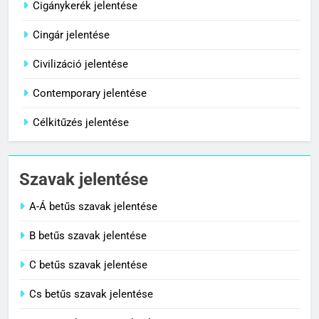
Cigánykerék jelentése
Cingár jelentése
8
Centenárium jelentése
Civilizáció jelentése
C BETŰS SZAVAK JELENTÉSE
Contemporary jelentése
Célkitűzés jelentése
1
Cigánykerék jelentése
Szavak jelentése
C BETŰS SZAVAK JELENTÉSE
A-Á betűs szavak jelentése
2
B betűs szavak jelentése
Cingár jelentése
C betűs szavak jelentése
C BETŰS SZAVAK JELENTÉSE
Cs betűs szavak jelentése
3