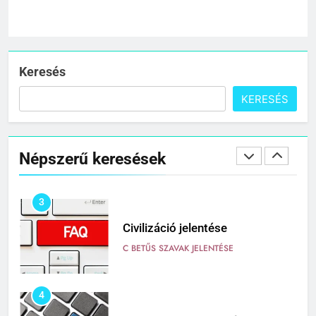
1
Cigánykerék jelentése
C BETŰS SZAVAK JELENTÉSE
Keresés
KERESÉS
2
Cingár jelentése
Népszerű keresések
C BETŰS SZAVAK JELENTÉSE
3
Civilizáció jelentése
C BETŰS SZAVAK JELENTÉSE
4