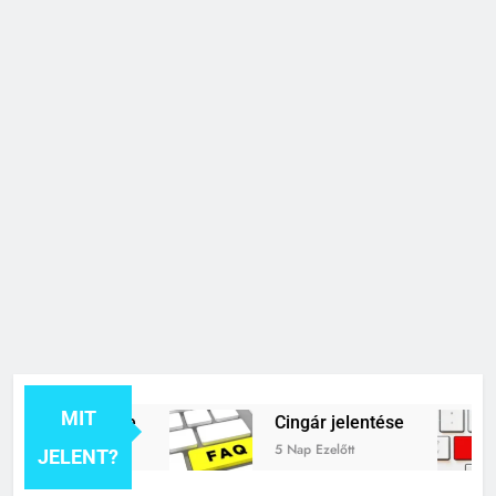
MIT
k jelentése
Cingár jelentése
5 Nap Ezelőtt
JELENT?