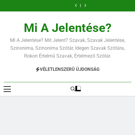
Ugrás
a
tartalomra
Mi A Jelentése?
Mi A Jelentése? Mit Jelent? Szavak, Szavak Jelentése,
Szinoníma, Szinoníma Szótár, Idegen Szavak Szótára,
Rokon Értelmű Szavak, Értelmező Szótár.
VÉLETLENSZERŰ ÚJDONSÁG