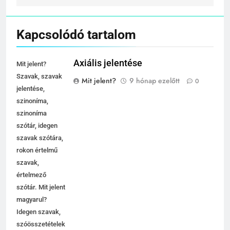
Kapcsolódó tartalom
Axiális jelentése
Mit jelent?
Szavak, szavak
Mit jelent?
9 hónap ezelőtt
0
jelentése,
szinoníma,
szinoníma
szótár, idegen
szavak szótára,
rokon értelmű
szavak,
értelmező
szótár. Mit jelent
magyarul?
Idegen szavak,
szóösszetételek