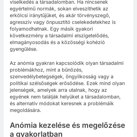
viselkedés a társadalomban. Ha nincsenek
egyértelmű normák, sokan elveszíthetik az
erkölcsi iránytűjüket, és akár törvényszegő,
agresszív vagy önpusztító cselekedetekhez is
folyamodhatnak. Egy másik gyakori
következmény a társadalmi elszigetelődés,
elmagányosodás és a közösségi kohézió
gyengülése.
Az anómia gyakran kapcsolódik olyan társadalmi
problémákhoz, mint a bűnözés,
szenvedélybetegségek, öngyilkosság vagy a
politikai szélsőségek erősödése. Ezek mind olyan
jelenségek, amelyek arra utalnak, hogy az
egyének nem találják helyüket a társadalomban,
és alternatív módokat keresnek a problémáik
megoldására.
Anómia kezelése és megelőzése
a gyakorlatban