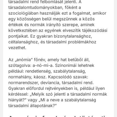
társadalmi rend felbomlását jelenti. A
társadalomtudományokban, főként a
szociológiában használják ezt a fogalmat, amikor
egy közösségen belül megszűnnek a közös
értékek és normák irányító szerepe, aminek
következtében az egyének elveszítik tájékozódási
pontjaikat. Ez gyakran bizonytalansághoz,
céltalansághoz, és társadalmi problémákhoz
vezethet.
Az „anómia” főnév, amely hat betűből áll,
szótagolva: a-nó-mi-a. Szinonimái lehetnek
például: rendetlenség, szabálytalanság,
normahiány, káosz. Kapcsolódó szavak:
normarendszer, deviancia, társadalmi rend.
Gyakran előfordul rejtvényekben is, például ilyen
kérdéssel: „Melyik szó jelenti a társadalmi normák
hiányát?” vagy „Mi a neve a szabálytalanság
társadalmi állapotának?”