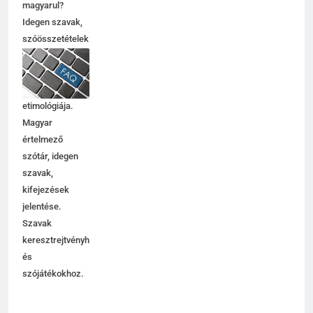
C BETŰS SZAVAK JELENTÉSE
magyarul?
Idegen szavak,
szóösszetételek
6
jelentése,
magyarázata,
Centrális jelentése
használata,
C BETŰS SZAVAK JELENTÉSE
etimológiája.
Magyar
értelmező
7
szótár, idegen
Céltudatos jelentése
szavak,
C BETŰS SZAVAK JELENTÉSE
kifejezések
jelentése.
Szavak
8
keresztrejtvényhez
és
Centenárium jelentése
szójátékokhoz.
C BETŰS SZAVAK JELENTÉSE