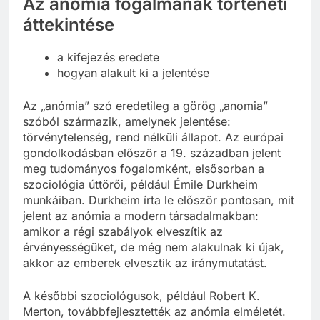
Az anómia fogalmának történeti
áttekintése
a kifejezés eredete
hogyan alakult ki a jelentése
Az „anómia” szó eredetileg a görög „anomia”
szóból származik, amelynek jelentése:
törvénytelenség, rend nélküli állapot. Az európai
gondolkodásban először a 19. században jelent
meg tudományos fogalomként, elsősorban a
szociológia úttörői, például Émile Durkheim
munkáiban. Durkheim írta le először pontosan, mit
jelent az anómia a modern társadalmakban:
amikor a régi szabályok elveszítik az
érvényességüket, de még nem alakulnak ki újak,
akkor az emberek elvesztik az iránymutatást.
A későbbi szociológusok, például Robert K.
Merton, továbbfejlesztették az anómia elméletét.