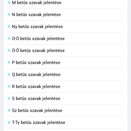
M betűs szavak jelentése
C BETŰS SZAVAK JELENTÉSE
N betűs szavak jelentése
7
Ny betűs szavak jelentése
Céltudatos jelentése
O-Ó betűs szavak jelentése
C BETŰS SZAVAK JELENTÉSE
Ö-Ő betűs szavak jelentése
8
P betűs szavak jelentése
Centenárium jelentése
Q betűs szavak jelentése
C BETŰS SZAVAK JELENTÉSE
R betűs szavak jelentése
S betűs szavak jelentése
Sz betűs szavak jelentése
T-Ty betűs szavak jelentése