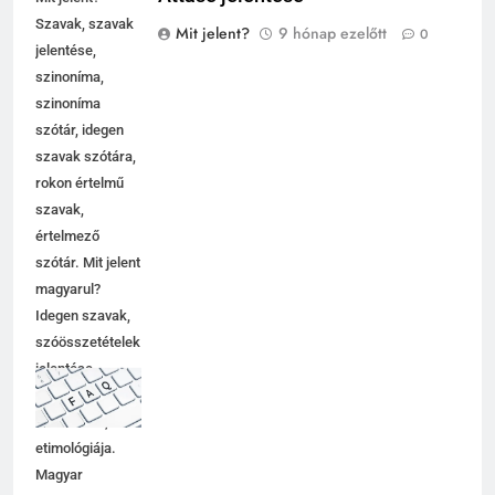
Szavak, szavak
Mit jelent?
9 hónap ezelőtt
0
jelentése,
szinoníma,
szinoníma
szótár, idegen
szavak szótára,
rokon értelmű
szavak,
értelmező
szótár. Mit jelent
magyarul?
Idegen szavak,
szóösszetételek
jelentése,
magyarázata,
használata,
etimológiája.
Magyar