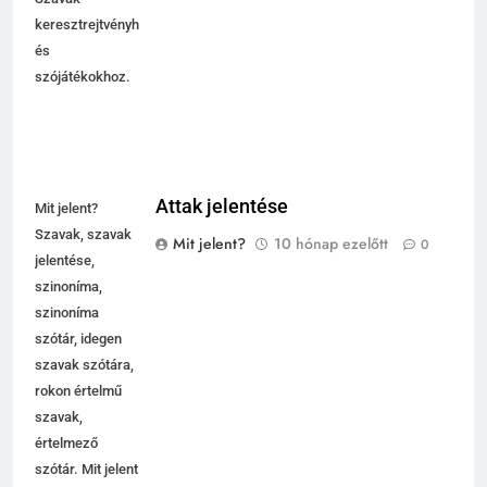
keresztrejtvényhez
és
szójátékokhoz.
Attak jelentése
Mit jelent?
Szavak, szavak
Mit jelent?
10 hónap ezelőtt
0
jelentése,
szinoníma,
szinoníma
szótár, idegen
szavak szótára,
rokon értelmű
szavak,
5
értelmező
Célkitűzés jelentése
szótár. Mit jelent