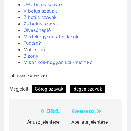
Ü-Ű betűs szavak
V betűs szavak
Z betűs szavak
Zs betűs szavak
Olvasónapló
Mértékegység átváltások
Tudtad?
Matek infó
Bizony
Mikor kell-hogyan kell-miért kell
Post Views:
261
Megjelölt:
Görög szavak
Idegen szavak
Előző:
Következő:
Bejegyzés
navigáció
Ánusz jelentése
Apelláta jelentése