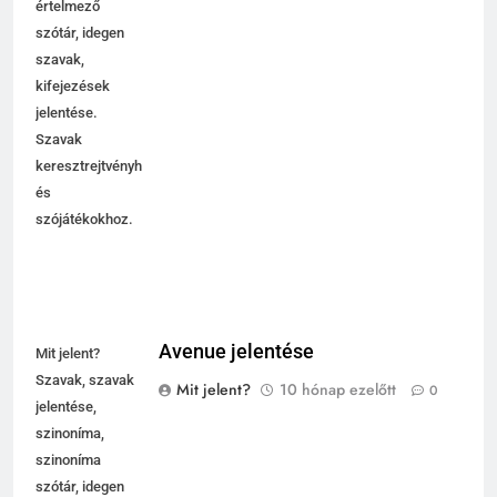
értelmező
szótár, idegen
szavak,
kifejezések
jelentése.
Szavak
keresztrejtvényhez
és
szójátékokhoz.
Avenue jelentése
Mit jelent?
Szavak, szavak
Mit jelent?
10 hónap ezelőtt
0
jelentése,
szinoníma,
szinoníma
szótár, idegen