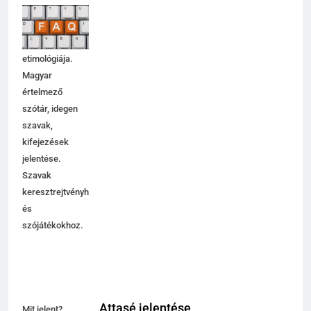
jelentése,
magyarázata,
használata,
etimológiája.
Magyar
értelmező
szótár, idegen
szavak,
kifejezések
jelentése.
Szavak
keresztrejtvényhez
és
szójátékokhoz.
Attasé jelentése
Mit jelent?