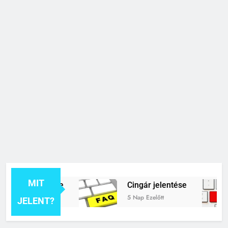
MIT
ék jelentése
Cingár jelentése
t
5 Nap Ezelőtt
JELENT?