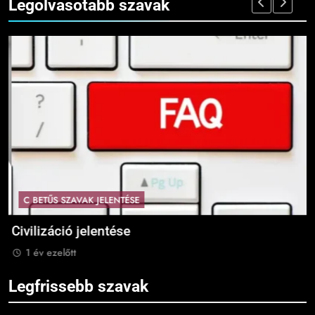
Legolvasotabb szavak
C BETŰS SZAVAK JELENTÉSE
Civilizáció jelentése
C
1 év ezelőtt
Legfrissebb szavak