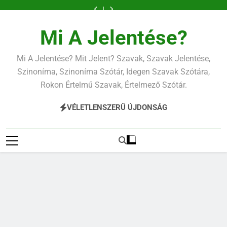
Ugrás
a
tartalomra
Mi A Jelentése?
Mi A Jelentése? Mit Jelent? Szavak, Szavak Jelentése,
Szinoníma, Szinoníma Szótár, Idegen Szavak Szótára,
Rokon Értelmű Szavak, Értelmező Szótár.
VÉLETLENSZERŰ ÚJDONSÁG