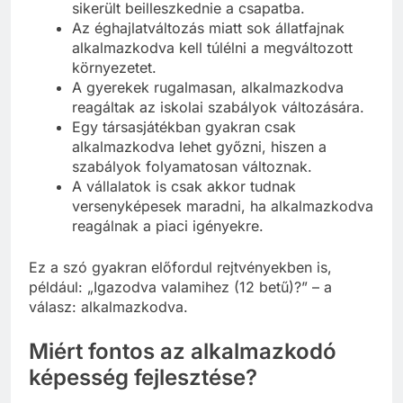
Az új munkahelyén gyorsan alkalmazkodva
sikerült beilleszkednie a csapatba.
Az éghajlatváltozás miatt sok állatfajnak
alkalmazkodva kell túlélni a megváltozott
környezetet.
A gyerekek rugalmasan, alkalmazkodva
reagáltak az iskolai szabályok változására.
Egy társasjátékban gyakran csak
alkalmazkodva lehet győzni, hiszen a
szabályok folyamatosan változnak.
A vállalatok is csak akkor tudnak
versenyképesek maradni, ha alkalmazkodva
reagálnak a piaci igényekre.
Ez a szó gyakran előfordul rejtvényekben is,
például: „Igazodva valamihez (12 betű)?” – a
válasz: alkalmazkodva.
Miért fontos az alkalmazkodó
képesség fejlesztése?