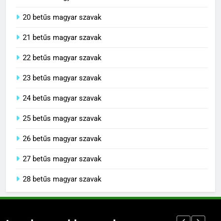
19 betűs magyar szavak
20 betűs magyar szavak
21 betűs magyar szavak
22 betűs magyar szavak
23 betűs magyar szavak
24 betűs magyar szavak
25 betűs magyar szavak
26 betűs magyar szavak
27 betűs magyar szavak
28 betűs magyar szavak