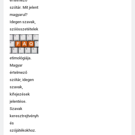
értelmező
szótár. Mit jelent
magyarul?
Idegen szavak,
szóösszetételek
jelentése,
magyarázata,
használata,
etimológiája.
Magyar
értelmező
szótár, idegen
szavak,
kifejezések
jelentése.
Szavak
keresztrejtvényhez
és