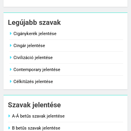
7
Céltudatos jelentése
Legújabb szavak
C BETŰS SZAVAK JELENTÉSE
Cigánykerék jelentése
Cingár jelentése
8
Centenárium jelentése
Civilizáció jelentése
C BETŰS SZAVAK JELENTÉSE
Contemporary jelentése
Célkitűzés jelentése
1
Cigánykerék jelentése
Szavak jelentése
C BETŰS SZAVAK JELENTÉSE
A-Á betűs szavak jelentése
2