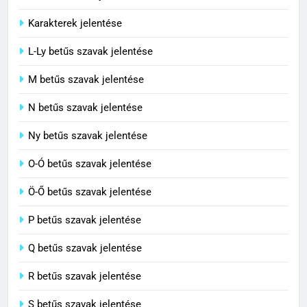
C BETŰS SZAVAK JELENTÉSE
K betűs szavak jelentése
Karakterek jelentése
6
L-Ly betűs szavak jelentése
Centrális jelentése
M betűs szavak jelentése
C BETŰS SZAVAK JELENTÉSE
N betűs szavak jelentése
7
Ny betűs szavak jelentése
Céltudatos jelentése
O-Ó betűs szavak jelentése
C BETŰS SZAVAK JELENTÉSE
Ö-Ő betűs szavak jelentése
8
P betűs szavak jelentése
Centenárium jelentése
Q betűs szavak jelentése
C BETŰS SZAVAK JELENTÉSE
R betűs szavak jelentése