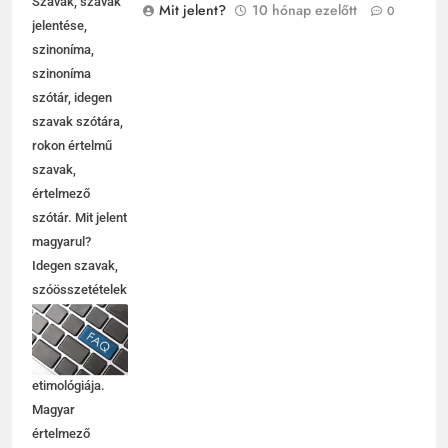
Szavak, szavak
Mit jelent?
10 hónap ezelőtt
0
jelentése,
szinoníma,
szinoníma
szótár, idegen
szavak szótára,
rokon értelmű
szavak,
értelmező
szótár. Mit jelent
magyarul?
Idegen szavak,
szóösszetételek
jelentése,
magyarázata,
használata,
etimológiája.
Magyar