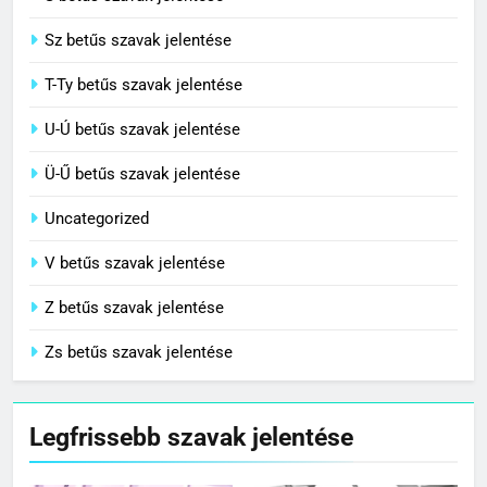
S betűs szavak jelentése
Sz betűs szavak jelentése
T-Ty betűs szavak jelentése
U-Ú betűs szavak jelentése
Ü-Ű betűs szavak jelentése
Uncategorized
V betűs szavak jelentése
Z betűs szavak jelentése
Zs betűs szavak jelentése
Legfrissebb szavak jelentése