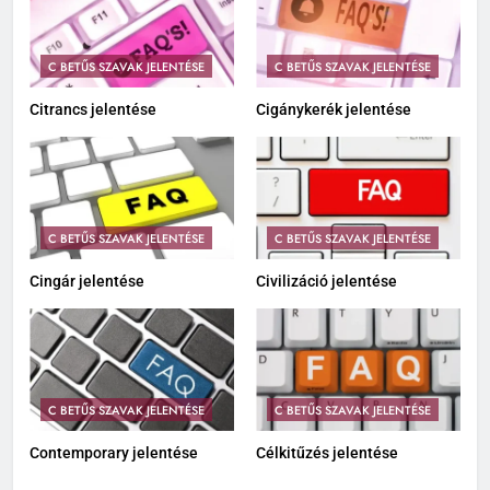
C BETŰS SZAVAK JELENTÉSE
C BETŰS SZAVAK JELENTÉSE
Citrancs jelentése
Cigánykerék jelentése
C BETŰS SZAVAK JELENTÉSE
C BETŰS SZAVAK JELENTÉSE
Cingár jelentése
Civilizáció jelentése
C BETŰS SZAVAK JELENTÉSE
C BETŰS SZAVAK JELENTÉSE
Contemporary jelentése
Célkitűzés jelentése