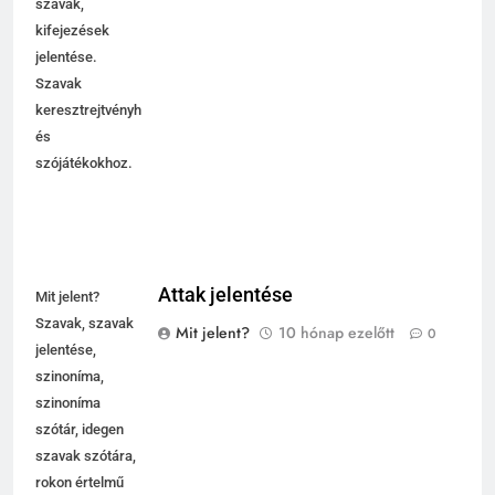
szavak,
kifejezések
jelentése.
Szavak
keresztrejtvényhez
és
szójátékokhoz.
Attak jelentése
Mit jelent?
Szavak, szavak
Mit jelent?
10 hónap ezelőtt
0
jelentése,
szinoníma,
szinoníma
szótár, idegen
szavak szótára,