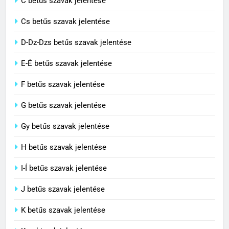
C betűs szavak jelentése
C BETŰS SZAVAK JELENTÉSE
Cs betűs szavak jelentése
3
D-Dz-Dzs betűs szavak jelentése
Cingár jelentése
E-É betűs szavak jelentése
C BETŰS SZAVAK JELENTÉSE
F betűs szavak jelentése
G betűs szavak jelentése
4
Civilizáció jelentése
Gy betűs szavak jelentése
C BETŰS SZAVAK JELENTÉSE
H betűs szavak jelentése
I-Í betűs szavak jelentése
5
J betűs szavak jelentése
Contemporary jelentése
C BETŰS SZAVAK JELENTÉSE
K betűs szavak jelentése