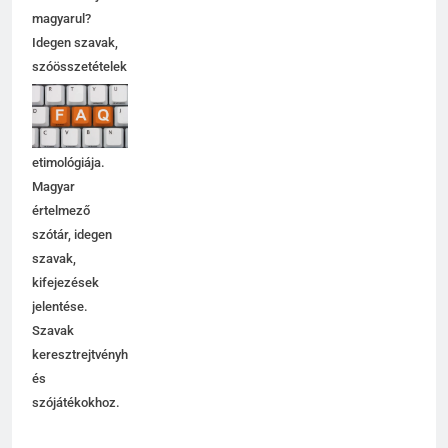
szótár. Mit jelent
magyarul?
Idegen szavak,
szóösszetételek
jelentése,
magyarázata,
használata,
etimológiája.
Magyar
értelmező
szótár, idegen
szavak,
kifejezések
jelentése.
Szavak
keresztrejtvényhez
és
szójátékokhoz.