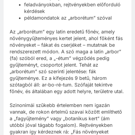
szinonimák, kapcsolódó szavak
feladványokban, rejtvényekben előforduló
kérdések
példamondatok az „arborétum” szóval
Az „arborétum” egy latin eredetű főnév, amely
növénygyűjteményes kertet jelent, ahol főként fás
növényeket – fákat és cserjéket – mutatnak be
rendszerezett módon. A szó maga a latin „arbor”
(fa) szóból ered, a „-étum” végződés pedig
gyűjteményt, csoportot jelent. Tehát az
„arborétum” szó szerinti jelentése: fák
gyűjteménye. Ez a kifejezés 9 betű, három
szótagból áll: ar-bo-ré-tum. Szófaját tekintve
főnév, és általában egy adott helyre, területre utal.
Szinonimái szűkebb értelemben nem igazán
vannak, de rokon értelmű szavai között említhető
a „fagyűjtemény” vagy „botanikus kert” (ám
utóbbi jóval tágabb fogalom). Rejtvényekben