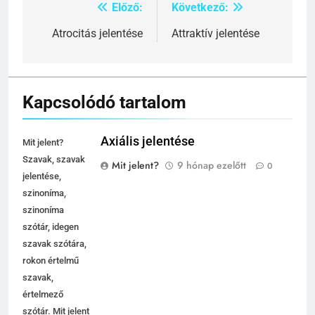
Előző:
Következő:
Bejegyzés
navigáció
Atrocitás jelentése
Attraktív jelentése
Kapcsolódó tartalom
Axiális jelentése
Mit jelent?
Szavak, szavak
Mit jelent?
9 hónap ezelőtt
0
jelentése,
szinoníma,
szinoníma
szótár, idegen
szavak szótára,
rokon értelmű
szavak,
értelmező