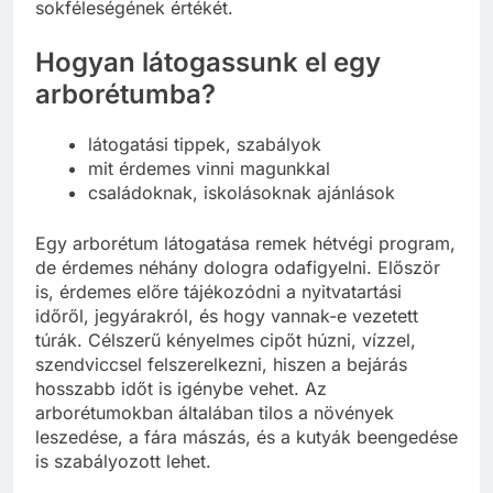
növeléséhez, és segítenek megérteni az élővilág
sokféleségének értékét.
Hogyan látogassunk el egy
arborétumba?
látogatási tippek, szabályok
mit érdemes vinni magunkkal
családoknak, iskolásoknak ajánlások
Egy arborétum látogatása remek hétvégi program,
de érdemes néhány dologra odafigyelni. Először
is, érdemes előre tájékozódni a nyitvatartási
időről, jegyárakról, és hogy vannak-e vezetett
túrák. Célszerű kényelmes cipőt húzni, vízzel,
szendviccsel felszerelkezni, hiszen a bejárás
hosszabb időt is igénybe vehet. Az
arborétumokban általában tilos a növények
leszedése, a fára mászás, és a kutyák beengedése
is szabályozott lehet.