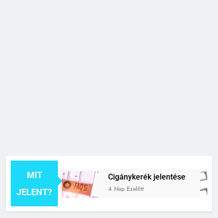
MIT
elentése
Cigánykerék jelentése
4 Nap Ezelőtt
JELENT?