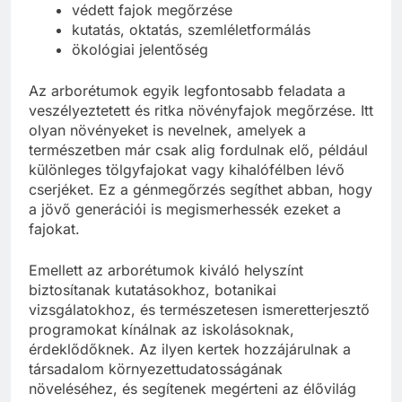
védett fajok megőrzése
kutatás, oktatás, szemléletformálás
ökológiai jelentőség
Az arborétumok egyik legfontosabb feladata a
veszélyeztetett és ritka növényfajok megőrzése. Itt
olyan növényeket is nevelnek, amelyek a
természetben már csak alig fordulnak elő, például
különleges tölgyfajokat vagy kihalófélben lévő
cserjéket. Ez a génmegőrzés segíthet abban, hogy
a jövő generációi is megismerhessék ezeket a
fajokat.
Emellett az arborétumok kiváló helyszínt
biztosítanak kutatásokhoz, botanikai
vizsgálatokhoz, és természetesen ismeretterjesztő
programokat kínálnak az iskolásoknak,
érdeklődőknek. Az ilyen kertek hozzájárulnak a
társadalom környezettudatosságának