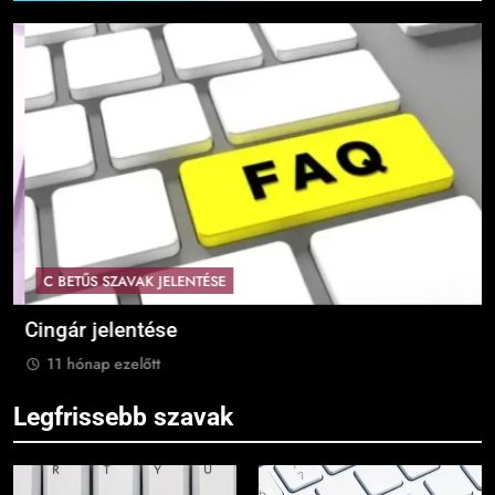
C BETŰS SZAVAK JELENTÉSE
Cingár jelentése
C
11 hónap ezelőtt
Legfrissebb szavak