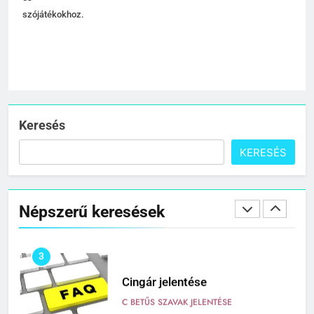
és
Céltudatos jelentése
szójátékokhoz.
C BETŰS SZAVAK JELENTÉSE
1
Citrancs jelentése
C BETŰS SZAVAK JELENTÉSE
Keresés
KERESÉS
2
Cigánykerék jelentése
Népszerű keresések
C BETŰS SZAVAK JELENTÉSE
3
Cingár jelentése
C BETŰS SZAVAK JELENTÉSE