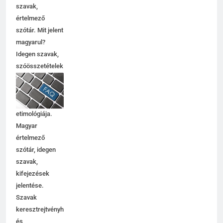
rokon értelmű
szavak,
5
értelmező
Contemporary jelentése
szótár. Mit jelent
C BETŰS SZAVAK JELENTÉSE
magyarul?
Idegen szavak,
szóösszetételek
6
jelentése,
magyarázata,
Célkitűzés jelentése
használata,
C BETŰS SZAVAK JELENTÉSE
etimológiája.
Magyar
értelmező
7
szótár, idegen
Centrális jelentése
szavak,
C BETŰS SZAVAK JELENTÉSE
kifejezések
jelentése.
Szavak
8
keresztrejtvényhez