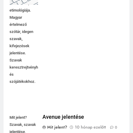
magyarázata,
használata,
etimológiája.
Magyar
értelmező
szótár, idegen
szavak,
kifejezések
jelentése.
Szavak
keresztrejtvényhez
és
szójátékokhoz.
Avenue jelentése
Mit jelent?
Szavak, szavak
Mit jelent?
10 hónap ezelőtt
0