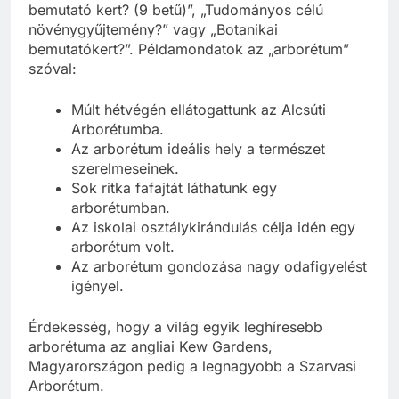
gyakran így kérdeznek rá: „Fás növényeket
bemutató kert? (9 betű)”, „Tudományos célú
növénygyűjtemény?” vagy „Botanikai
bemutatókert?”. Példamondatok az „arborétum”
szóval:
Múlt hétvégén ellátogattunk az Alcsúti
Arborétumba.
Az arborétum ideális hely a természet
szerelmeseinek.
Sok ritka fafajtát láthatunk egy
arborétumban.
Az iskolai osztálykirándulás célja idén egy
arborétum volt.
Az arborétum gondozása nagy odafigyelést
igényel.
Érdekesség, hogy a világ egyik leghíresebb
arborétuma az angliai Kew Gardens,
Magyarországon pedig a legnagyobb a Szarvasi