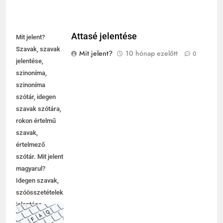
Attasé jelentése
Mit jelent?
Szavak, szavak
Mit jelent?
10 hónap ezelőtt
0
jelentése,
szinoníma,
szinoníma
szótár, idegen
szavak szótára,
rokon értelmű
szavak,
értelmező
szótár. Mit jelent
magyarul?
Idegen szavak,
szóösszetételek
jelentése,