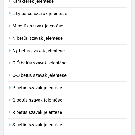
Karakterek jelentése
6
L-Ly betűs szavak jelentése
Célkitűzés jelentése
M betűs szavak jelentése
C BETŰS SZAVAK JELENTÉSE
N betűs szavak jelentése
7
Ny betűs szavak jelentése
Centrális jelentése
O-Ó betűs szavak jelentése
C BETŰS SZAVAK JELENTÉSE
Ö-Ő betűs szavak jelentése
8
P betűs szavak jelentése
Céltudatos jelentése
Q betűs szavak jelentése
C BETŰS SZAVAK JELENTÉSE
R betűs szavak jelentése
S betűs szavak jelentése