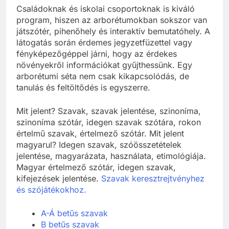
Családoknak és iskolai csoportoknak is kiváló
program, hiszen az arborétumokban sokszor van
játszótér, pihenőhely és interaktív bemutatóhely. A
látogatás során érdemes jegyzetfüzettel vagy
fényképezőgéppel járni, hogy az érdekes
növényekről információkat gyűjthessünk. Egy
arborétumi séta nem csak kikapcsolódás, de
tanulás és feltöltődés is egyszerre.
Mit jelent? Szavak, szavak jelentése, szinoníma,
szinoníma szótár, idegen szavak szótára, rokon
értelmű szavak, értelmező szótár. Mit jelent
magyarul? Idegen szavak, szóösszetételek
jelentése, magyarázata, használata, etimológiája.
Magyar értelmező szótár, idegen szavak,
kifejezések jelentése.
Szavak keresztrejtvényhez
és szójátékokhoz.
A-Á betűs szavak