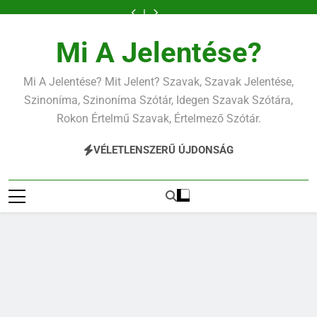
Ugrás
a
tartalomra
Mi A Jelentése?
Mi A Jelentése? Mit Jelent? Szavak, Szavak Jelentése,
Szinoníma, Szinoníma Szótár, Idegen Szavak Szótára,
Rokon Értelmű Szavak, Értelmező Szótár.
VÉLETLENSZERŰ ÚJDONSÁG