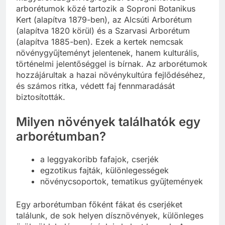
Magyarországon legrégebbi és legismertebb
arborétumok közé tartozik a Soproni Botanikus
Kert (alapítva 1879-ben), az Alcsúti Arborétum
(alapítva 1820 körül) és a Szarvasi Arborétum
(alapítva 1885-ben). Ezek a kertek nemcsak
növénygyűjteményt jelentenek, hanem kulturális,
történelmi jelentőséggel is bírnak. Az arborétumok
hozzájárultak a hazai növénykultúra fejlődéséhez,
és számos ritka, védett faj fennmaradását
biztosították.
Milyen növények találhatók egy
arborétumban?
a leggyakoribb fafajok, cserjék
egzotikus fajták, különlegességek
növénycsoportok, tematikus gyűjtemények
Egy arborétumban főként fákat és cserjéket
találunk, de sok helyen dísznövények, különleges