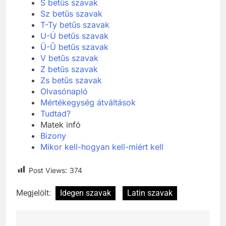
R betűs szavak
S betűs szavak
Sz betűs szavak
T-Ty betűs szavak
U-Ú betűs szavak
Ü-Ű betűs szavak
V betűs szavak
Z betűs szavak
Zs betűs szavak
Olvasónapló
Mértékegység átváltások
Tudtad?
Matek infó
Bizony
Mikor kell-hogyan kell-miért kell
Post Views:
374
Megjelölt:
Idegen szavak
Latin szavak