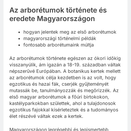
Arborétum.
Az arborétumok története és
eredete Magyarországon
hogyan jelentek meg az első arborétumok
magyarországi történelmi példák
fontosabb arborétumaink múltja
Az arborétumok története egészen az ókori időkig
visszanyúlik, ám igazán a 18-19. században váltak
népszerűvé Európában. A botanikus kertek mellett
az arborétumok célja kezdetben is az volt, hogy
egzotikus és hazai fák, cserjék gyűjteményét
mutassák be, tanulmányozzák és megőrizzék. Az
első magyar arborétumok a főúri birtokokon,
kastélyparkokban születtek, ahol a tulajdonosok
egzotikus fajokkal kísérleteztek és a tudományos
élet részévé váltak ezek a kertek.