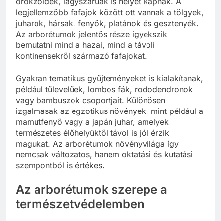
örökzöldek, lágyszárúak is helyet kapnak. A
legjellemzőbb fafajok között ott vannak a tölgyek,
juharok, hársak, fenyők, platánok és gesztenyék.
Az arborétumok jelentős része igyekszik
bemutatni mind a hazai, mind a távoli
kontinensekről származó fafajokat.
Gyakran tematikus gyűjteményeket is kialakítanak,
például tűlevelűek, lombos fák, rododendronok
vagy bambuszok csoportjait. Különösen
izgalmasak az egzotikus növények, mint például a
mamutfenyő vagy a japán juhar, amelyek
természetes élőhelyüktől távol is jól érzik
magukat. Az arborétumok növényvilága így
nemcsak változatos, hanem oktatási és kutatási
szempontból is értékes.
Az arborétumok szerepe a
természetvédelemben