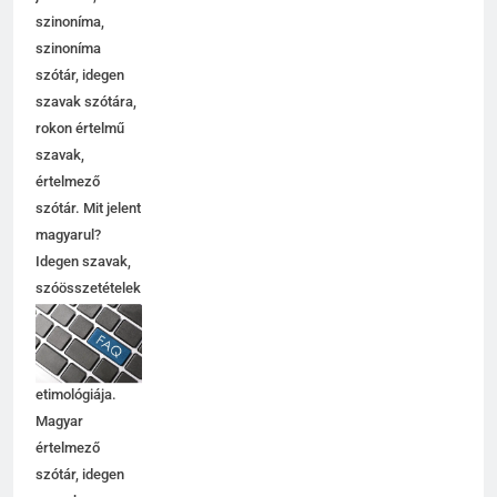
jelentése,
szinoníma,
szinoníma
szótár, idegen
szavak szótára,
rokon értelmű
szavak,
értelmező
szótár. Mit jelent
magyarul?
Idegen szavak,
szóösszetételek
jelentése,
magyarázata,
használata,
etimológiája.
Magyar
értelmező
szótár, idegen