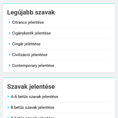
7
Centrális jelentése
Legújabb szavak
C BETŰS SZAVAK JELENTÉSE
Citrancs jelentése
Cigánykerék jelentése
8
Céltudatos jelentése
Cingár jelentése
C BETŰS SZAVAK JELENTÉSE
Civilizáció jelentése
Contemporary jelentése
1
Citrancs jelentése
Szavak jelentése
C BETŰS SZAVAK JELENTÉSE
A-Á betűs szavak jelentése
2
B betűs szavak jelentése
Cigánykerék jelentése