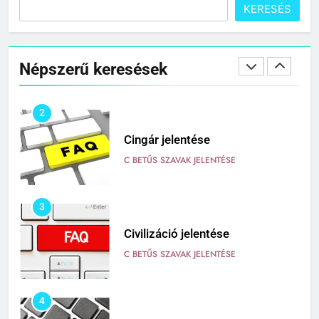
KERESÉS
2
Cingár jelentése
Népszerű keresések
C BETŰS SZAVAK JELENTÉSE
3
Civilizáció jelentése
C BETŰS SZAVAK JELENTÉSE
4
Contemporary jelentése
C BETŰS SZAVAK JELENTÉSE
5