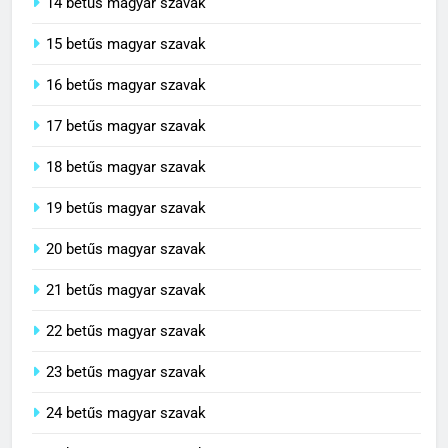
14 betűs magyar szavak
15 betűs magyar szavak
16 betűs magyar szavak
17 betűs magyar szavak
18 betűs magyar szavak
19 betűs magyar szavak
20 betűs magyar szavak
21 betűs magyar szavak
22 betűs magyar szavak
23 betűs magyar szavak
24 betűs magyar szavak