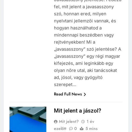
fel, mit jelent a javasasszony
szó, honnan ered, milyen
nyelvtani jellemzői vannak, és
hogyan használhatod a
mindennapi beszédben vagy
rejtvényekben! Mi a
„javasasszony” szó jelentése? A
„javasasszony” egy régi magyar
kifejezés, ami leginkább egy
olyan nőre utal, aki tanácsokat
ad, jósol, vagy gyógyító
5
szerepet…
Célkitűzés jelentése
Read Full News
C BETŰS SZAVAK JELENTÉSE
Mit jelent a jászol?
6
Mit jelent?
1 év
Centrális jelentése
ezelőtt
0
5 mins