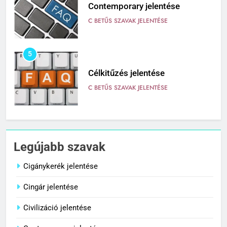
Célkitűzés jelentése
C BETŰS SZAVAK JELENTÉSE
6
Centrális jelentése
C BETŰS SZAVAK JELENTÉSE
7
Céltudatos jelentése
Legújabb szavak
C BETŰS SZAVAK JELENTÉSE
Cigánykerék jelentése
Cingár jelentése
8
Centenárium jelentése
Civilizáció jelentése
C BETŰS SZAVAK JELENTÉSE