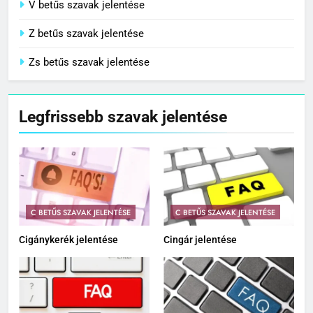
V betűs szavak jelentése
Z betűs szavak jelentése
Zs betűs szavak jelentése
Legfrissebb szavak jelentése
C BETŰS SZAVAK JELENTÉSE
C BETŰS SZAVAK JELENTÉSE
Cigánykerék jelentése
Cingár jelentése