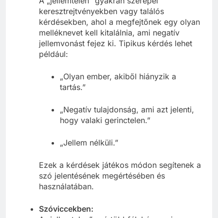
A „jellemtelen” gyakran szerepel
keresztrejtvényekben vagy találós
kérdésekben, ahol a megfejtőnek egy olyan
melléknevet kell kitalálnia, ami negatív
jellemvonást fejez ki. Tipikus kérdés lehet
például:
„Olyan ember, akiből hiányzik a
tartás.”
„Negatív tulajdonság, ami azt jelenti,
hogy valaki gerinctelen.”
„Jellem nélküli.”
Ezek a kérdések játékos módon segítenek a
szó jelentésének megértésében és
használatában.
Szóviccekben: