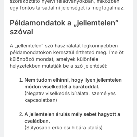
szórakoztató nyelvi feladványokban, miközben
egy fontos társadalmi jelenséget is megfogalmaz.
Példamondatok a „jellemtelen”
szóval
A „jellemtelen” szó használatát legkönnyebben
példamondatokon keresztül értheted meg. Íme öt
különböző mondat, amelyek különféle
helyzetekben mutatják be a szó jelentését:
Nem tudom elhinni, hogy ilyen jellemtelen
módon viselkedtél a barátoddal.
(Negatív viselkedés bírálata, személyes
kapcsolatban)
A jellemtelen árulás mély sebet hagyott a
családban.
(Súlyosabb erkölcsi hibára utalás)