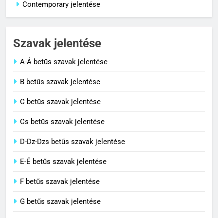
Contemporary jelentése
1
Citrancs jelentése
Szavak jelentése
C BETŰS SZAVAK JELENTÉSE
A-Á betűs szavak jelentése
2
B betűs szavak jelentése
Cigánykerék jelentése
C betűs szavak jelentése
C BETŰS SZAVAK JELENTÉSE
Cs betűs szavak jelentése
3
D-Dz-Dzs betűs szavak jelentése
Cingár jelentése
E-É betűs szavak jelentése
C BETŰS SZAVAK JELENTÉSE
F betűs szavak jelentése
G betűs szavak jelentése
4