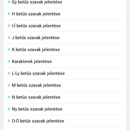
Civilizáció jelentése
Gy betűs szavak jelentése
C BETŰS SZAVAK JELENTÉSE
H betűs szavak jelentése
I-Í betűs szavak jelentése
5
J betűs szavak jelentése
Contemporary jelentése
C BETŰS SZAVAK JELENTÉSE
K betűs szavak jelentése
Karakterek jelentése
6
L-Ly betűs szavak jelentése
Célkitűzés jelentése
M betűs szavak jelentése
C BETŰS SZAVAK JELENTÉSE
N betűs szavak jelentése
7
Ny betűs szavak jelentése
Centrális jelentése
O-Ó betűs szavak jelentése
C BETŰS SZAVAK JELENTÉSE