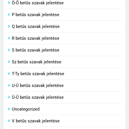
Ö-Ő betűs szavak jelentése
8
P betűs szavak jelentése
Céltudatos jelentése
Q betűs szavak jelentése
C BETŰS SZAVAK JELENTÉSE
R betűs szavak jelentése
S betűs szavak jelentése
Sz betűs szavak jelentése
T-Ty betűs szavak jelentése
U-Ú betűs szavak jelentése
Ü-Ű betűs szavak jelentése
Uncategorized
V betűs szavak jelentése