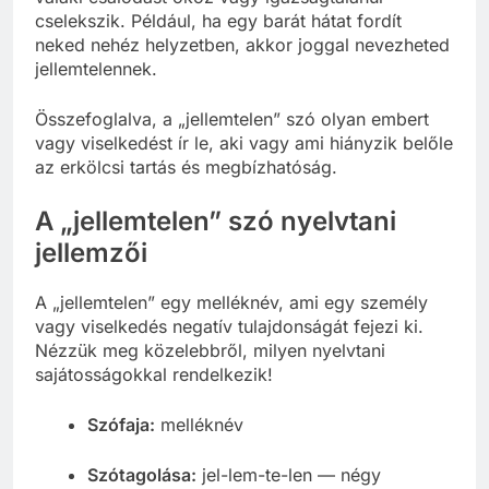
cselekszik. Például, ha egy barát hátat fordít
neked nehéz helyzetben, akkor joggal nevezheted
jellemtelennek.
Összefoglalva, a „jellemtelen” szó olyan embert
vagy viselkedést ír le, aki vagy ami hiányzik belőle
az erkölcsi tartás és megbízhatóság.
A „jellemtelen” szó nyelvtani
jellemzői
A „jellemtelen” egy melléknév, ami egy személy
vagy viselkedés negatív tulajdonságát fejezi ki.
Nézzük meg közelebbről, milyen nyelvtani
sajátosságokkal rendelkezik!
Szófaja:
melléknév
Szótagolása:
jel-lem-te-len — négy