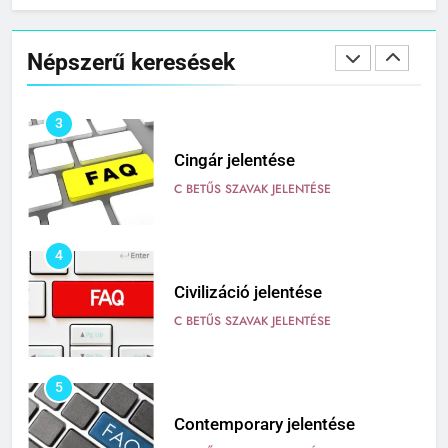
Cigánykerék jelentése
Népszerű keresések
C BETŰS SZAVAK JELENTÉSE
3
Cingár jelentése
C BETŰS SZAVAK JELENTÉSE
4
Civilizáció jelentése
C BETŰS SZAVAK JELENTÉSE
5
Contemporary jelentése