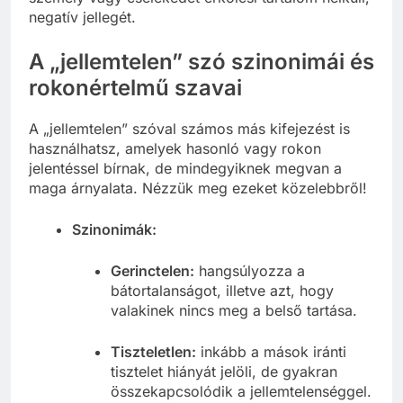
negatív jellegét.
A „jellemtelen” szó szinonimái és
rokonértelmű szavai
A „jellemtelen” szóval számos más kifejezést is
használhatsz, amelyek hasonló vagy rokon
jelentéssel bírnak, de mindegyiknek megvan a
maga árnyalata. Nézzük meg ezeket közelebbről!
Szinonimák:
Gerinctelen:
hangsúlyozza a
bátortalanságot, illetve azt, hogy
valakinek nincs meg a belső tartása.
Tiszteletlen:
inkább a mások iránti
tisztelet hiányát jelöli, de gyakran
összekapcsolódik a jellemtelenséggel.