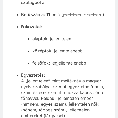
szótagból áll
Betűszáma:
11 betű (j-e-l-l-e-m-t-e-l-e-n)
Fokozatai:
alapfok: jellemtelen
középfok: jellemtelenebb
felsőfok: legjellemtelenebb
Egyeztetés:
A „jellemtelen” mint melléknév a magyar
nyelv szabályai szerint egyeztethető nem,
szám és eset szerint a hozzá kapcsolódó
főnévvel. Például: jellemtelen ember
(hímnem, egyes szám), jellemtelen nők
(nőnem, többes szám), jellemtelen
embereket (tárgyeset).