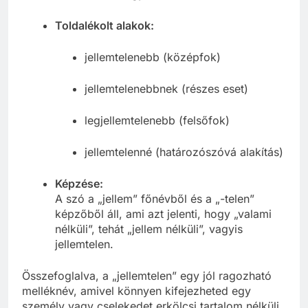
Toldalékolt alakok:
jellemtelenebb (középfok)
jellemtelenebbnek (részes eset)
legjellemtelenebb (felsőfok)
jellemtelenné (határozószóvá alakítás)
Képzése:
A szó a „jellem” főnévből és a „-telen”
képzőből áll, ami azt jelenti, hogy „valami
nélküli”, tehát „jellem nélküli”, vagyis
jellemtelen.
Összefoglalva, a „jellemtelen” egy jól ragozható
melléknév, amivel könnyen kifejezheted egy
személy vagy cselekedet erkölcsi tartalom nélküli,