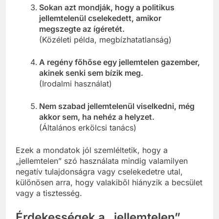
Sokan azt mondják, hogy a politikus
jellemtelenül cselekedett, amikor
megszegte az ígéretét.
(Közéleti példa, megbízhatatlanság)
A regény főhőse egy jellemtelen gazember,
akinek senki sem bízik meg.
(Irodalmi használat)
Nem szabad jellemtelenül viselkedni, még
akkor sem, ha nehéz a helyzet.
(Általános erkölcsi tanács)
Ezek a mondatok jól szemléltetik, hogy a
„jellemtelen” szó használata mindig valamilyen
negatív tulajdonságra vagy cselekedetre utal,
különösen arra, hogy valakiből hiányzik a becsület
vagy a tisztesség.
Érdekességek a „jellemtelen”