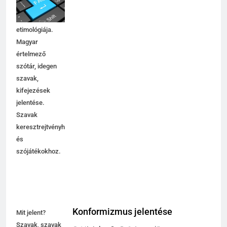
magyarázata,
használata,
etimológiája.
Magyar
értelmező
szótár, idegen
szavak,
kifejezések
jelentése.
Szavak
keresztrejtvényhez
és
szójátékokhoz.
Konformizmus jelentése
Mit jelent?
Szavak, szavak