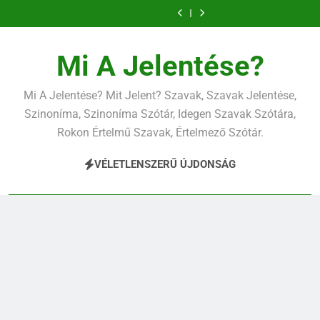
Ugrás
a
tartalomra
Mi A Jelentése?
Mi A Jelentése? Mit Jelent? Szavak, Szavak Jelentése,
Szinoníma, Szinoníma Szótár, Idegen Szavak Szótára,
Rokon Értelmű Szavak, Értelmező Szótár.
VÉLETLENSZERŰ ÚJDONSÁG