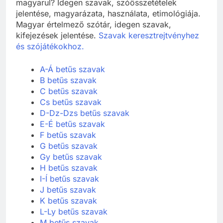
magyarul? Idegen szavak, szóösszetételek
jelentése, magyarázata, használata, etimológiája.
Magyar értelmező szótár, idegen szavak,
kifejezések jelentése.
Szavak keresztrejtvényhez
és szójátékokhoz.
A-Á betűs szavak
B betűs szavak
C betűs szavak
Cs betűs szavak
D-Dz-Dzs betűs szavak
E-É betűs szavak
F betűs szavak
G betűs szavak
Gy betűs szavak
H betűs szavak
I-Í betűs szavak
J betűs szavak
K betűs szavak
L-Ly betűs szavak
M betűs szavak