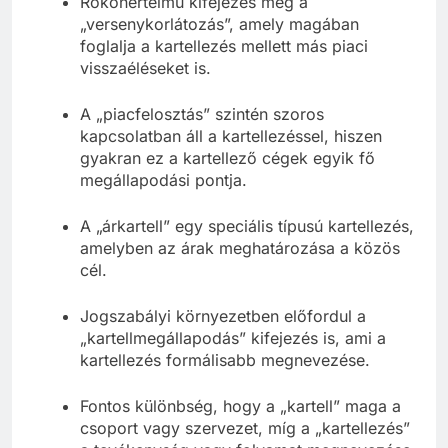
Rokonértelmű kifejezés még a
„versenykorlátozás”, amely magában
foglalja a kartellezés mellett más piaci
visszaéléseket is.
A „piacfelosztás” szintén szoros
kapcsolatban áll a kartellezéssel, hiszen
gyakran ez a kartellező cégek egyik fő
megállapodási pontja.
A „árkartell” egy speciális típusú kartellezés,
amelyben az árak meghatározása a közös
cél.
Jogszabályi környezetben előfordul a
„kartellmegállapodás” kifejezés is, ami a
kartellezés formálisabb megnevezése.
Fontos különbség, hogy a „kartell” maga a
csoport vagy szervezet, míg a „kartellezés”