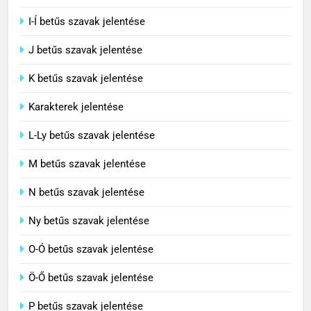
I-Í betűs szavak jelentése
5
J betűs szavak jelentése
Centrális jelentése
C BETŰS SZAVAK JELENTÉSE
K betűs szavak jelentése
Karakterek jelentése
6
L-Ly betűs szavak jelentése
Céltudatos jelentése
M betűs szavak jelentése
C BETŰS SZAVAK JELENTÉSE
N betűs szavak jelentése
7
Ny betűs szavak jelentése
Centenárium jelentése
O-Ó betűs szavak jelentése
C BETŰS SZAVAK JELENTÉSE
Ö-Ő betűs szavak jelentése
8
P betűs szavak jelentése