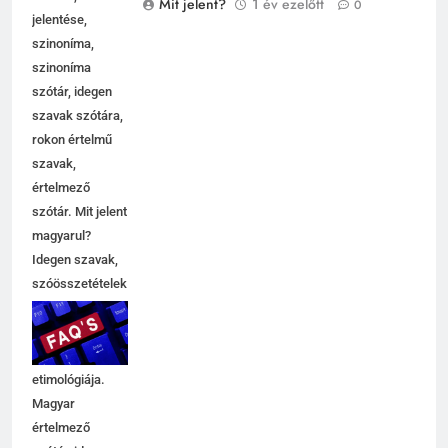
Mit jelent?
1 év ezelőtt
0
jelentése,
szinoníma,
szinoníma
szótár, idegen
szavak szótára,
rokon értelmű
szavak,
5
értelmező
Centrális jelentése
szótár. Mit jelent
C BETŰS SZAVAK JELENTÉSE
magyarul?
Idegen szavak,
szóösszetételek
6
jelentése,
magyarázata,
Céltudatos jelentése
használata,
C BETŰS SZAVAK JELENTÉSE
etimológiája.
Magyar
értelmező
7