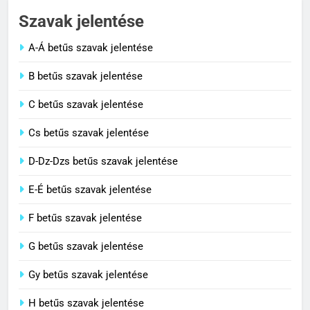
Szavak jelentése
C BETŰS SZAVAK JELENTÉSE
A-Á betűs szavak jelentése
2
B betűs szavak jelentése
Civilizáció jelentése
C betűs szavak jelentése
C BETŰS SZAVAK JELENTÉSE
Cs betűs szavak jelentése
3
D-Dz-Dzs betűs szavak jelentése
Contemporary jelentése
E-É betűs szavak jelentése
C BETŰS SZAVAK JELENTÉSE
F betűs szavak jelentése
G betűs szavak jelentése
4
Célkitűzés jelentése
Gy betűs szavak jelentése
C BETŰS SZAVAK JELENTÉSE
H betűs szavak jelentése