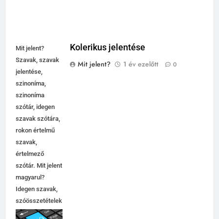
Kolerikus jelentése
Mit jelent?
Szavak, szavak
Mit jelent?
1 év ezelőtt
0
jelentése,
szinoníma,
szinoníma
szótár, idegen
szavak szótára,
rokon értelmű
szavak,
értelmező
szótár. Mit jelent
magyarul?
Idegen szavak,
szóösszetételek
jelentése,