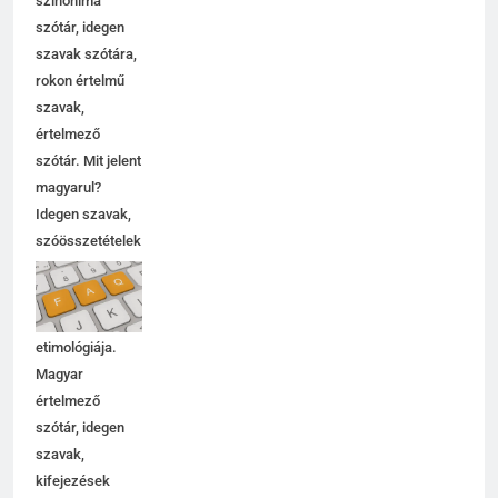
szinoníma
szótár, idegen
szavak szótára,
rokon értelmű
szavak,
értelmező
szótár. Mit jelent
magyarul?
Idegen szavak,
szóösszetételek
jelentése,
magyarázata,
használata,
etimológiája.
Magyar
értelmező
szótár, idegen
szavak,
kifejezések