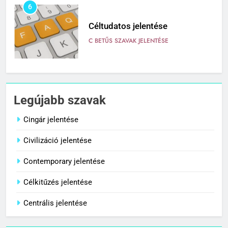
6
Céltudatos jelentése
C BETŰS SZAVAK JELENTÉSE
7
Centenárium jelentése
Legújabb szavak
C BETŰS SZAVAK JELENTÉSE
Cingár jelentése
Civilizáció jelentése
8
Cenzúra jelentése
Contemporary jelentése
C BETŰS SZAVAK JELENTÉSE
Célkitűzés jelentése
Centrális jelentése
1
Cingár jelentése