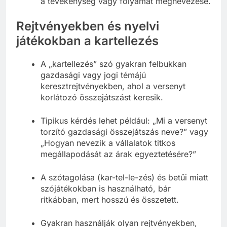
a tevékenység vagy folyamat megnevezése.
Rejtvényekben és nyelvi
játékokban a kartellezés
A „kartellezés” szó gyakran felbukkan
gazdasági vagy jogi témájú
keresztrejtvényekben, ahol a versenyt
korlátozó összejátszást keresik.
Tipikus kérdés lehet például: „Mi a versenyt
torzító gazdasági összejátszás neve?” vagy
„Hogyan nevezik a vállalatok titkos
megállapodását az árak egyeztetésére?”
A szótagolása (kar-tel-le-zés) és betűi miatt
szójátékokban is használható, bár
ritkábban, mert hosszú és összetett.
Gyakran használják olyan rejtvényekben,