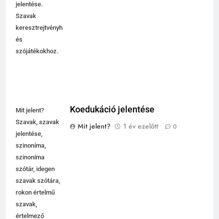
jelentése.
Szavak
keresztrejtvényhez
és
szójátékokhoz.
Koedukáció jelentése
Mit jelent?
Szavak, szavak
Mit jelent?
1 év ezelőtt
0
jelentése,
szinoníma,
szinoníma
szótár, idegen
szavak szótára,
rokon értelmű
szavak,
értelmező