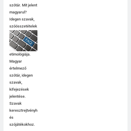
szótár. Mit jelent
magyarul?
Idegen szavak,
szóösszetételek
jelentése,
magyarázata,
használata,
etimológiája.
Magyar
értelmező
szótár, idegen
szavak,
kifejezések
jelentése.
Szavak
keresztrejtvényhez
és
szójátékokhoz.