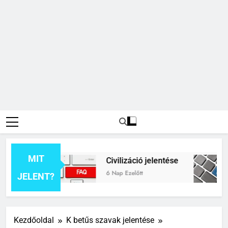
MIT
entése
Civilizáció jelentése
C
6 Nap Ezelőtt
1 
JELENT?
Kezdőoldal
K betűs szavak jelentése