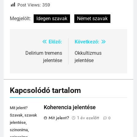
Post Views:
359
Megjelölt:
Idegen szavak
Német szavak
Előző:
Következő:
Bejegyzés
navigáció
Delirium tremens
Okkultizmus
jelentése
jelentése
Kapcsolódó tartalom
Koherencia jelentése
Mit jelent?
Szavak, szavak
Mit jelent?
1 év ezelőtt
0
jelentése,
szinoníma,