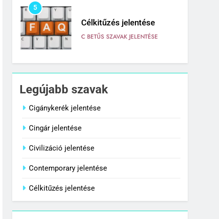
5
Célkitűzés jelentése
C BETŰS SZAVAK JELENTÉSE
6
Centrális jelentése
Legújabb szavak
C BETŰS SZAVAK JELENTÉSE
Cigánykerék jelentése
7
Cingár jelentése
Céltudatos jelentése
C BETŰS SZAVAK JELENTÉSE
Civilizáció jelentése
Contemporary jelentése
8
Célkitűzés jelentése
Centenárium jelentése
C BETŰS SZAVAK JELENTÉSE