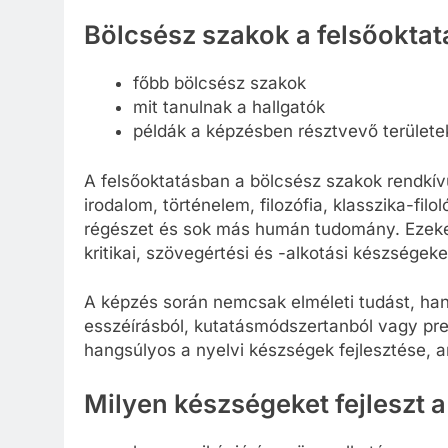
Bölcsész szakok a felsőoktat
főbb bölcsész szakok
mit tanulnak a hallgatók
példák a képzésben résztvevő területe
A felsőoktatásban a bölcsész szakok rendkívü
irodalom, történelem, filozófia, klasszika-fil
régészet és sok más humán tudomány. Ezeken 
kritikai, szövegértési és -alkotási készségeke
A képzés során nemcsak elméleti tudást, han
esszéírásból, kutatásmódszertanból vagy pre
hangsúlyos a nyelvi készségek fejlesztése, a
Milyen készségeket fejleszt 