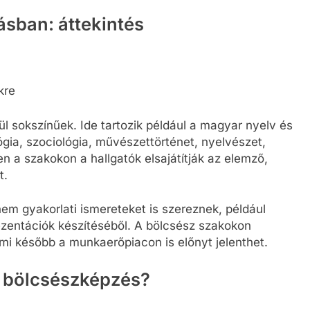
ásban: áttekintés
kre
l sokszínűek. Ide tartozik például a magyar nyelv és
ológia, szociológia, művészettörténet, nyelvészet,
a szakokon a hallgatók elsajátítják az elemző,
t.
em gyakorlati ismereteket is szereznek, például
zentációk készítéséből. A bölcsész szakokon
mi később a munkaerőpiacon is előnyt jelenthet.
a bölcsészképzés?