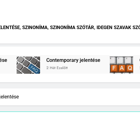
ELENTÉSE, SZINONÍMA, SZINONÍMA SZÓTÁR, IDEGEN SZAVAK S
Contemporary jelentése
Célkitűzés je
2 Hét Ezelőtt
2 Hét Ezelőtt
jelentése