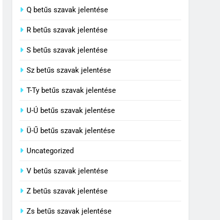
Q betűs szavak jelentése
R betűs szavak jelentése
S betűs szavak jelentése
Sz betűs szavak jelentése
T-Ty betűs szavak jelentése
U-Ú betűs szavak jelentése
Ü-Ű betűs szavak jelentése
Uncategorized
V betűs szavak jelentése
Z betűs szavak jelentése
Zs betűs szavak jelentése