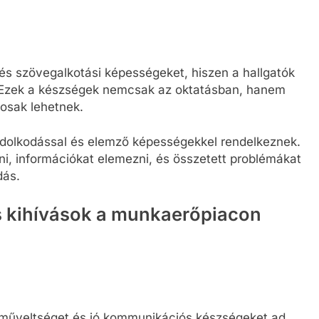
és szövegalkotási képességeket, hiszen a hallgatók
k. Ezek a készségek nemcsak az oktatásban, hanem
osak lehetnek.
ondolkodással és elemző képességekkel rendelkeznek.
ni, információkat elemezni, és összetett problémákat
dás.
s kihívások a munkaerőpiacon
 műveltséget és jó kommunikációs készségeket ad,