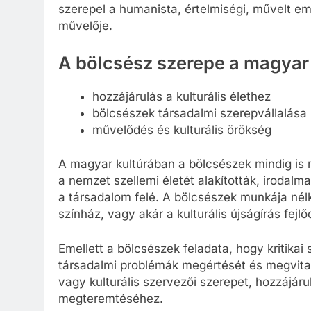
szerepel a humanista, értelmiségi, művelt e
művelője.
A bölcsész szerepe a magyar
hozzájárulás a kulturális élethez
bölcsészek társadalmi szerepvállalása
művelődés és kulturális örökség
A magyar kultúrában a bölcsészek mindig is 
a nemzet szellemi életét alakították, irodalma
a társadalom felé. A bölcsészek munkája nélk
színház, vagy akár a kulturális újságírás fejl
Emellett a bölcsészek feladata, hogy kritika
társadalmi problémák megértését és megvitatá
vagy kulturális szervezői szerepet, hozzájáru
megteremtéséhez.