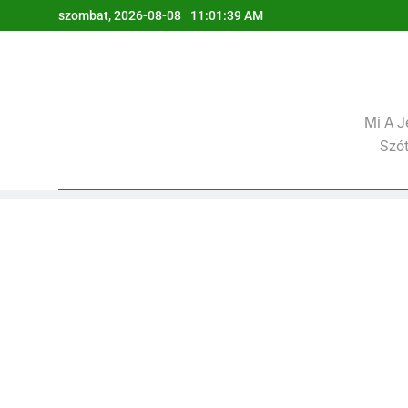
Ugrás
szombat, 2026-08-08
11:01:40 AM
a
tartalomra
Mi A J
Szót