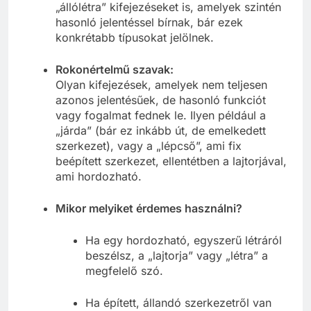
„állólétra” kifejezéseket is, amelyek szintén
hasonló jelentéssel bírnak, bár ezek
konkrétabb típusokat jelölnek.
Rokonértelmű szavak:
Olyan kifejezések, amelyek nem teljesen
azonos jelentésűek, de hasonló funkciót
vagy fogalmat fednek le. Ilyen például a
„járda” (bár ez inkább út, de emelkedett
szerkezet), vagy a „lépcső”, ami fix
beépített szerkezet, ellentétben a lajtorjával,
ami hordozható.
Mikor melyiket érdemes használni?
Ha egy hordozható, egyszerű létráról
beszélsz, a „lajtorja” vagy „létra” a
megfelelő szó.
Ha épített, állandó szerkezetről van