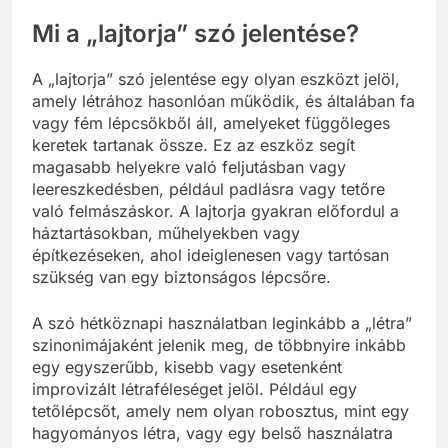
Mi a „lajtorja” szó jelentése?
A „lajtorja” szó jelentése egy olyan eszközt jelöl,
amely létrához hasonlóan működik, és általában fa
vagy fém lépcsőkből áll, amelyeket függőleges
keretek tartanak össze. Ez az eszköz segít
magasabb helyekre való feljutásban vagy
leereszkedésben, például padlásra vagy tetőre
való felmászáskor. A lajtorja gyakran előfordul a
háztartásokban, műhelyekben vagy
építkezéseken, ahol ideiglenesen vagy tartósan
szükség van egy biztonságos lépcsőre.
A szó hétköznapi használatban leginkább a „létra”
szinonimájaként jelenik meg, de többnyire inkább
egy egyszerűbb, kisebb vagy esetenként
improvizált létraféleséget jelöl. Például egy
tetőlépcsőt, amely nem olyan robosztus, mint egy
hagyományos létra, vagy egy belső használatra