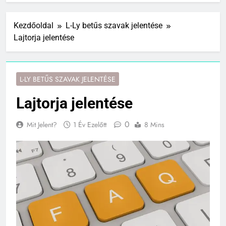
Kezdőoldal
L-Ly betűs szavak jelentése
Lajtorja jelentése
L-LY BETŰS SZAVAK JELENTÉSE
Lajtorja jelentése
0
Mit Jelent?
1 Év Ezelőtt
8 Mins