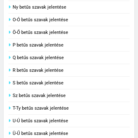
7
Ny betűs szavak jelentése
Centrális jelentése
O-Ó betűs szavak jelentése
C BETŰS SZAVAK JELENTÉSE
Ö-Ő betűs szavak jelentése
8
P betűs szavak jelentése
Céltudatos jelentése
Q betűs szavak jelentése
C BETŰS SZAVAK JELENTÉSE
R betűs szavak jelentése
S betűs szavak jelentése
Sz betűs szavak jelentése
T-Ty betűs szavak jelentése
U-Ú betűs szavak jelentése
Ü-Ű betűs szavak jelentése