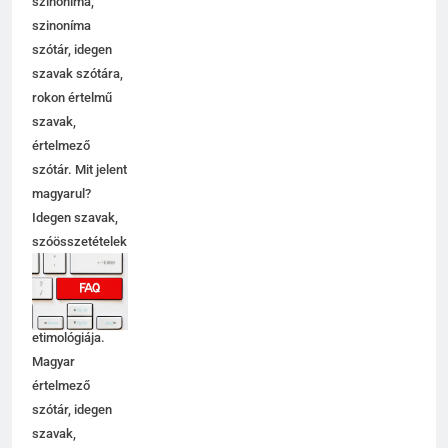
szinoníma,
szinoníma
szótár, idegen
szavak szótára,
rokon értelmű
szavak,
értelmező
szótár. Mit jelent
magyarul?
Idegen szavak,
szóösszetételek
jelentése,
magyarázata,
használata,
etimológiája.
Magyar
értelmező
szótár, idegen
szavak,