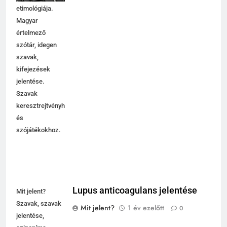
etimológiája.
Magyar
értelmező
szótár, idegen
szavak,
kifejezések
jelentése.
Szavak
keresztrejtvényhez
és
szójátékokhoz.
Lupus anticoagulans jelentése
Mit jelent?
Szavak, szavak
Mit jelent?
1 év ezelőtt
0
jelentése,