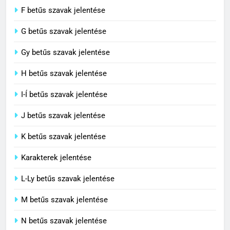
F betűs szavak jelentése
G betűs szavak jelentése
4
Civilizáció jelentése
Gy betűs szavak jelentése
C BETŰS SZAVAK JELENTÉSE
H betűs szavak jelentése
I-Í betűs szavak jelentése
5
J betűs szavak jelentése
Contemporary jelentése
C BETŰS SZAVAK JELENTÉSE
K betűs szavak jelentése
Karakterek jelentése
6
L-Ly betűs szavak jelentése
Célkitűzés jelentése
M betűs szavak jelentése
C BETŰS SZAVAK JELENTÉSE
N betűs szavak jelentése