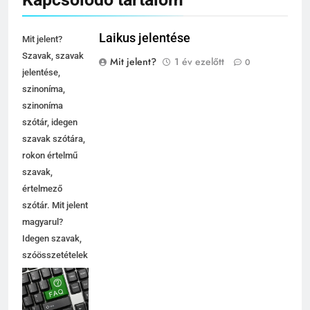
Laikus jelentése
Mit jelent?
Szavak, szavak
Mit jelent?
1 év ezelőtt
0
jelentése,
szinoníma,
szinoníma
szótár, idegen
szavak szótára,
rokon értelmű
szavak,
értelmező
szótár. Mit jelent
magyarul?
Idegen szavak,
szóösszetételek
jelentése,
magyarázata,
használata,