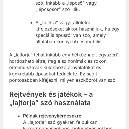
szó, inkább a „lépcső” vagy
„lépcsősor” szó illik.
A „falétra” vagy „állólétra”
kifejezéseket akkor használjuk, ha egy
speciális típusról van szó, amely
általában könnyebb és mobilis.
A „lajtorja” tehát inkább egy hétköznapi, egyszerű,
hordozható létra, míg a szinonimák és rokon
értelmű szavak különböző árnyalatokat és
konkrétabb típusokat fednek le. Ez segít
pontosabban kifejezni, milyen eszközről van szó.
Rejtvények és játékok – a
„lajtorja” szó használata
Példák rejtvénykérdésekre:
A „lajtorja” szó gyakran felbukkan
keresztrejtvényekben, betűrejtvényekben