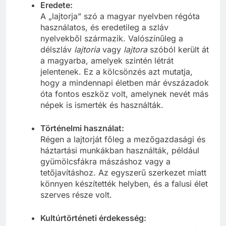
Eredete:
A „lajtorja” szó a magyar nyelvben régóta
használatos, és eredetileg a szláv
nyelvekből származik. Valószínűleg a
délszláv
lajtoria
vagy
lajtora
szóból került át
a magyarba, amelyek szintén létrát
jelentenek. Ez a kölcsönzés azt mutatja,
hogy a mindennapi életben már évszázadok
óta fontos eszköz volt, amelynek nevét más
népek is ismerték és használták.
Történelmi használat:
Régen a lajtorját főleg a mezőgazdasági és
háztartási munkákban használták, például
gyümölcsfákra mászáshoz vagy a
tetőjavításhoz. Az egyszerű szerkezet miatt
könnyen készítették helyben, és a falusi élet
szerves része volt.
Kultúrtörténeti érdekesség: