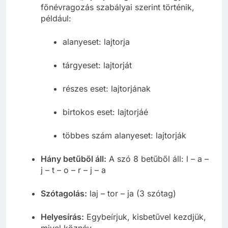
főnévragozás szabályai szerint történik,
például:
alanyeset: lajtorja
tárgyeset: lajtorját
részes eset: lajtorjának
birtokos eset: lajtorjáé
többes szám alanyeset: lajtorják
Hány betűből áll:
A szó 8 betűből áll: l – a –
j – t – o – r – j – a
Szótagolás:
laj – tor – ja (3 szótag)
Helyesírás:
Egybeírjuk, kisbetűvel kezdjük,
mivel köznév.