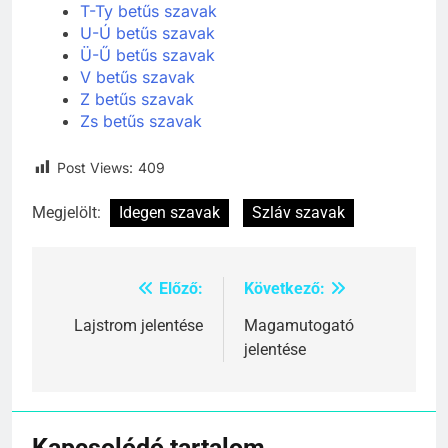
T-Ty betűs szavak
U-Ú betűs szavak
Ü-Ű betűs szavak
V betűs szavak
Z betűs szavak
Zs betűs szavak
Post Views:
409
Megjelölt:
Idegen szavak
Szláv szavak
Előző:
Következő:
Bejegyzés
navigáció
Lajstrom jelentése
Magamutogató
jelentése
Kapcsolódó tartalom