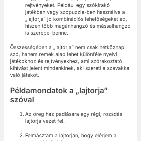
rejtvényeket. Például egy szókirakó
játékban vagy szópuzzle-ben használva a
„lajtorja” jó kombinációs lehetőségeket ad,
hiszen több magánhangzó és mássalhangzó
is szerepel benne.
Összességében a „lajtorja” nem csak hétköznapi
szó, hanem remek alap lehet különféle nyelvi
játékokhoz és rejtvényekhez, ami szórakoztató
kihívást jelent mindenkinek, aki szereti a szavakkal
való játékot.
Példamondatok a „lajtorja”
szóval
Az öreg ház padlására egy régi, rozsdás
lajtorja vezet fel.
Felmásztam a lajtorján, hogy elérjem a