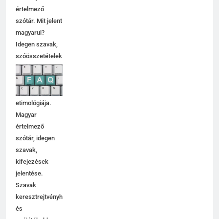
értelmező
szótár. Mit jelent
magyarul?
Idegen szavak,
szóösszetételek
jelentése,
magyarázata,
használata,
etimológiája.
Magyar
értelmező
szótár, idegen
szavak,
kifejezések
jelentése.
Szavak
keresztrejtvényhez
és