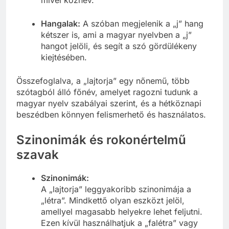
Hangalak:
A szóban megjelenik a „j” hang
kétszer is, ami a magyar nyelvben a „j”
hangot jelöli, és segít a szó gördülékeny
kiejtésében.
Összefoglalva, a „lajtorja” egy nőnemű, több
szótagból álló főnév, amelyet ragozni tudunk a
magyar nyelv szabályai szerint, és a hétköznapi
beszédben könnyen felismerhető és használatos.
Szinonimák és rokonértelmű
szavak
Szinonimák:
A „lajtorja” leggyakoribb szinonimája a
„létra”. Mindkettő olyan eszközt jelöl,
amellyel magasabb helyekre lehet feljutni.
Ezen kívül használhatjuk a „falétra” vagy