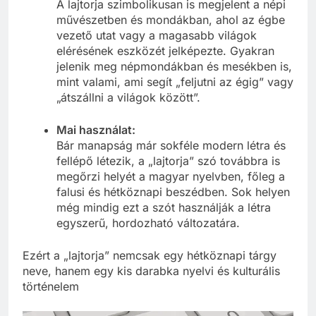
A lajtorja szimbolikusan is megjelent a népi
művészetben és mondákban, ahol az égbe
vezető utat vagy a magasabb világok
elérésének eszközét jelképezte. Gyakran
jelenik meg népmondákban és mesékben is,
mint valami, ami segít „feljutni az égig” vagy
„átszállni a világok között”.
Mai használat:
Bár manapság már sokféle modern létra és
fellépő létezik, a „lajtorja” szó továbbra is
megőrzi helyét a magyar nyelvben, főleg a
falusi és hétköznapi beszédben. Sok helyen
még mindig ezt a szót használják a létra
egyszerű, hordozható változatára.
Ezért a „lajtorja” nemcsak egy hétköznapi tárgy
neve, hanem egy kis darabka nyelvi és kulturális
történelem