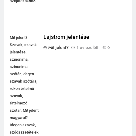
szójátékokhoz.
Lajstrom jelentése
Mit jelent?
Szavak, szavak
Mit jelent?
1 év ezelőtt
0
jelentése,
szinoníma,
szinoníma
szótár, idegen
szavak szótára,
rokon értelmű
szavak,
5
értelmező
Contemporary jelentése
szótár. Mit jelent
C BETŰS SZAVAK JELENTÉSE
magyarul?
Idegen szavak,
szóösszetételek