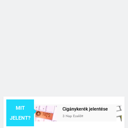
MIT
elentése
Cigánykerék jelentése
3 Nap Ezelőtt
JELENT?