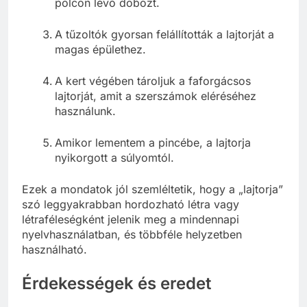
polcon lévő dobozt.
A tűzoltók gyorsan felállították a lajtorját a
magas épülethez.
A kert végében tároljuk a faforgácsos
lajtorját, amit a szerszámok eléréséhez
használunk.
Amikor lementem a pincébe, a lajtorja
nyikorgott a súlyomtól.
Ezek a mondatok jól szemléltetik, hogy a „lajtorja”
szó leggyakrabban hordozható létra vagy
létraféleségként jelenik meg a mindennapi
nyelvhasználatban, és többféle helyzetben
használható.
Érdekességek és eredet