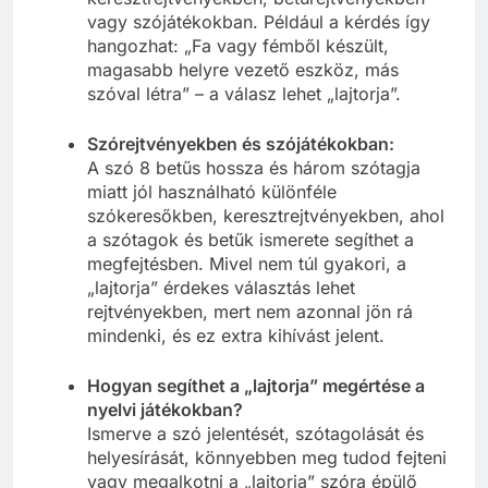
vagy szójátékokban. Például a kérdés így
hangozhat: „Fa vagy fémből készült,
magasabb helyre vezető eszköz, más
szóval létra” – a válasz lehet „lajtorja”.
Szórejtvényekben és szójátékokban:
A szó 8 betűs hossza és három szótagja
miatt jól használható különféle
szókeresőkben, keresztrejtvényekben, ahol
a szótagok és betűk ismerete segíthet a
megfejtésben. Mivel nem túl gyakori, a
„lajtorja” érdekes választás lehet
rejtvényekben, mert nem azonnal jön rá
mindenki, és ez extra kihívást jelent.
Hogyan segíthet a „lajtorja” megértése a
nyelvi játékokban?
Ismerve a szó jelentését, szótagolását és
helyesírását, könnyebben meg tudod fejteni
vagy megalkotni a „lajtorja” szóra épülő