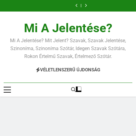
Ugrás
a
tartalomra
Mi A Jelentése?
Mi A Jelentése? Mit Jelent? Szavak, Szavak Jelentése,
Szinoníma, Szinoníma Szótár, Idegen Szavak Szótára,
Rokon Értelmű Szavak, Értelmező Szótár.
VÉLETLENSZERŰ ÚJDONSÁG