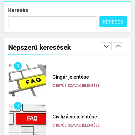
C BETŰS SZAVAK JELENTÉSE
Keresés
KERESÉS
2
Cigánykerék jelentése
Népszerű keresések
C BETŰS SZAVAK JELENTÉSE
3
Cingár jelentése
C BETŰS SZAVAK JELENTÉSE
4
Civilizáció jelentése
C BETŰS SZAVAK JELENTÉSE