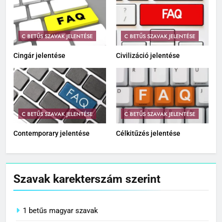
C BETŰS SZAVAK JELENTÉSE
C BETŰS SZAVAK JELENTÉSE
Cingár jelentése
Civilizáció jelentése
C BETŰS SZAVAK JELENTÉSE
C BETŰS SZAVAK JELENTÉSE
Contemporary jelentése
Célkitűzés jelentése
Szavak karekterszám szerint
1 betűs magyar szavak