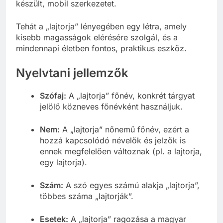
készült, mobil szerkezetet.
Tehát a „lajtorja” lényegében egy létra, amely
kisebb magasságok elérésére szolgál, és a
mindennapi életben fontos, praktikus eszköz.
Nyelvtani jellemzők
Szófaj:
A „lajtorja” főnév, konkrét tárgyat
jelölő közneves főnévként használjuk.
Nem:
A „lajtorja” nőnemű főnév, ezért a
hozzá kapcsolódó névelők és jelzők is
ennek megfelelően változnak (pl. a lajtorja,
egy lajtorja).
Szám:
A szó egyes számú alakja „lajtorja”,
többes száma „lajtorják”.
Esetek:
A „lajtorja” ragozása a magyar