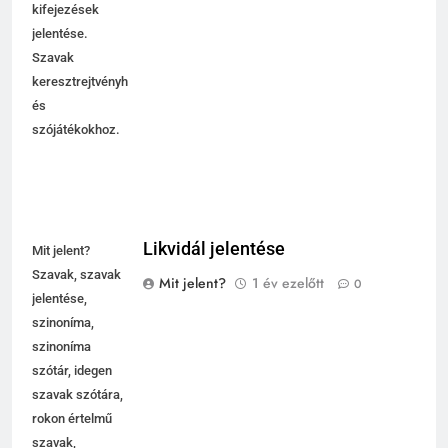
kifejezések
jelentése.
Szavak
keresztrejtvényhez
és
szójátékokhoz.
Likvidál jelentése
Mit jelent?
Szavak, szavak
Mit jelent?
1 év ezelőtt
0
jelentése,
szinoníma,
szinoníma
szótár, idegen
szavak szótára,
rokon értelmű
szavak,