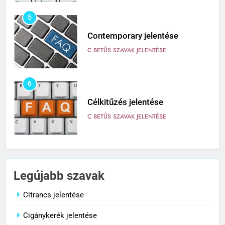
5
Contemporary jelentése
C BETŰS SZAVAK JELENTÉSE
6
Célkitűzés jelentése
C BETŰS SZAVAK JELENTÉSE
7
Centrális jelentése
Legújabb szavak
C BETŰS SZAVAK JELENTÉSE
Citrancs jelentése
Cigánykerék jelentése
8