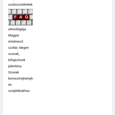
szóösszetételek
jelentése,
magyarázata,
használata,
etimológiája.
Magyar
értelmező
szótár, idegen
szavak,
kifejezések
jelentése.
Szavak
keresztrejtvényhez
és
szójátékokhoz.