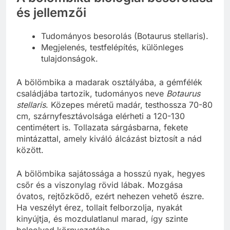
és jellemzői
Tudományos besorolás (Botaurus stellaris).
Megjelenés, testfelépítés, különleges
tulajdonságok.
A bölömbika a madarak osztályába, a gémfélék
családjába tartozik, tudományos neve
Botaurus
stellaris
. Közepes méretű madár, testhossza 70-80
cm, szárnyfesztávolsága elérheti a 120-130
centimétert is. Tollazata sárgásbarna, fekete
mintázattal, amely kiváló álcázást biztosít a nád
között.
A bölömbika sajátossága a hosszú nyak, hegyes
csőr és a viszonylag rövid lábak. Mozgása
óvatos, rejtőzködő, ezért nehezen vehető észre.
Ha veszélyt érez, tollait felborzolja, nyakát
kinyújtja, és mozdulatlanul marad, így szinte
beleolvad környezetébe.