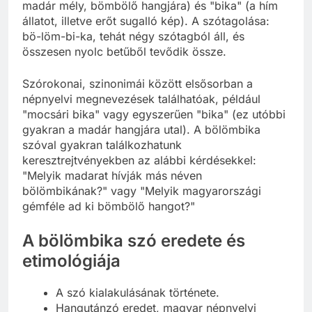
madár mély, bömbölő hangjára) és "bika" (a hím
állatot, illetve erőt sugalló kép). A szótagolása:
bö-löm-bi-ka, tehát négy szótagból áll, és
összesen nyolc betűből tevődik össze.
Szórokonai, szinonimái között elsősorban a
népnyelvi megnevezések találhatóak, például
"mocsári bika" vagy egyszerűen "bika" (ez utóbbi
gyakran a madár hangjára utal). A bölömbika
szóval gyakran találkozhatunk
keresztrejtvényekben az alábbi kérdésekkel:
"Melyik madarat hívják más néven
bölömbikának?" vagy "Melyik magyarországi
gémféle ad ki bömbölő hangot?"
A bölömbika szó eredete és
etimológiája
A szó kialakulásának története.
Hangutánzó eredet, magyar népnyelvi