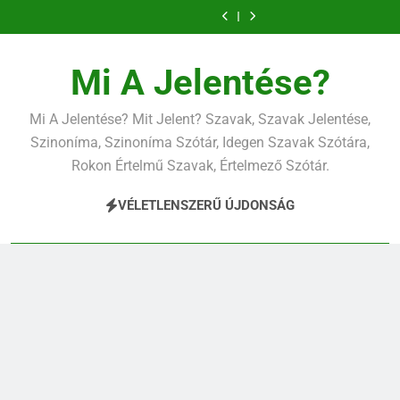
Ugrás
a
tartalomra
Mi A Jelentése?
Mi A Jelentése? Mit Jelent? Szavak, Szavak Jelentése,
Szinoníma, Szinoníma Szótár, Idegen Szavak Szótára,
Rokon Értelmű Szavak, Értelmező Szótár.
VÉLETLENSZERŰ ÚJDONSÁG