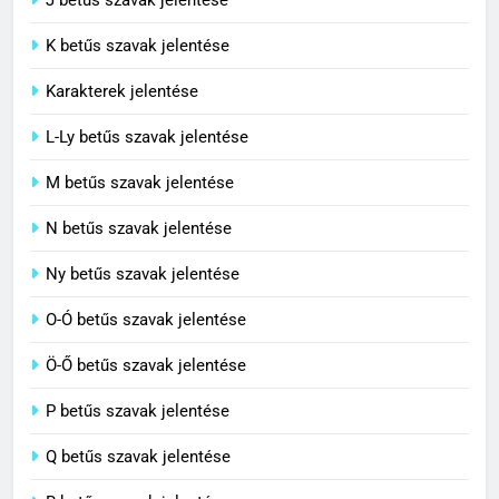
J betűs szavak jelentése
Célkitűzés jelentése
C BETŰS SZAVAK JELENTÉSE
K betűs szavak jelentése
Karakterek jelentése
6
L-Ly betűs szavak jelentése
Centrális jelentése
M betűs szavak jelentése
C BETŰS SZAVAK JELENTÉSE
N betűs szavak jelentése
7
Ny betűs szavak jelentése
Céltudatos jelentése
O-Ó betűs szavak jelentése
C BETŰS SZAVAK JELENTÉSE
Ö-Ő betűs szavak jelentése
8
P betűs szavak jelentése
Centenárium jelentése
Q betűs szavak jelentése
C BETŰS SZAVAK JELENTÉSE