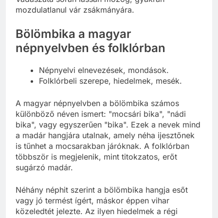
mozdulatlanul vár zsákmányára.
Bölömbika a magyar
népnyelvben és folklórban
Népnyelvi elnevezések, mondások.
Folklórbeli szerepe, hiedelmek, mesék.
A magyar népnyelvben a bölömbika számos
különböző néven ismert: "mocsári bika", "nádi
bika", vagy egyszerűen "bika". Ezek a nevek mind
a madár hangjára utalnak, amely néha ijesztőnek
is tűnhet a mocsarakban járóknak. A folklórban
többször is megjelenik, mint titokzatos, erőt
sugárzó madár.
Néhány néphit szerint a bölömbika hangja esőt
vagy jó termést ígért, máskor éppen vihar
közeledtét jelezte. Az ilyen hiedelmek a régi