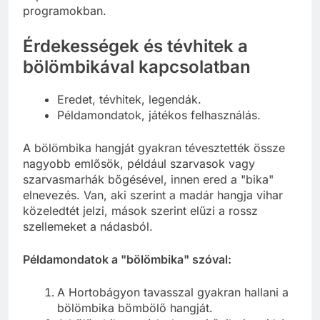
programokban.
Érdekességek és tévhitek a
bölömbikával kapcsolatban
Eredet, tévhitek, legendák.
Példamondatok, játékos felhasználás.
A bölömbika hangját gyakran tévesztették össze
nagyobb emlősök, például szarvasok vagy
szarvasmarhák bőgésével, innen ered a "bika"
elnevezés. Van, aki szerint a madár hangja vihar
közeledtét jelzi, mások szerint elűzi a rossz
szellemeket a nádasból.
Példamondatok a "bölömbika" szóval:
A Hortobágyon tavasszal gyakran hallani a
bölömbika bömbölő hangját.