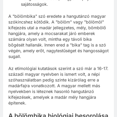
sajátosságok.
A "bölömbika" szó eredete a hangutánzó magyar
szókincshez kötődik. A "bölöm" vagy "bölömöl"
kifejezés utal a madár jellegzetes, mély, bömbölő
hangjára, amely a mocsarakat járó emberek
számára olyan volt, mintha egy távoli bika
bőgését hallanák. Innen ered a "bika" tag is a szó
végén, amely erőt, nagytestűséget és hangosságot
sugall.
Az etimológiai kutatások szerint a szó már a 16-17.
századi magyar nyelvben is ismert volt, a népi
szóhasználatban pedig szinte kizárólag erre a
madárfajra vonatkozott. A magyar mellett más
nyelvekben is léteznek hasonló hangutánzó
kifejezések, amelyek a madár mély hangjára
építenek.
A bölömbika biológiai besorolása