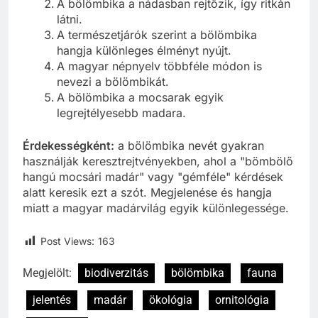
A bölömbika a nádasban rejtőzik, így ritkán
látni.
A természetjárók szerint a bölömbika
hangja különleges élményt nyújt.
A magyar népnyelv többféle módon is
nevezi a bölömbikát.
A bölömbika a mocsarak egyik
legrejtélyesebb madara.
Érdekességként:
a bölömbika nevét gyakran
használják keresztrejtvényekben, ahol a "bömbölő
hangú mocsári madár" vagy "gémféle" kérdések
alatt keresik ezt a szót. Megjelenése és hangja
miatt a magyar madárvilág egyik különlegessége.
Post Views:
163
Megjelölt:
biodiverzitás
bölömbika
fauna
jelentés
madár
ökológia
ornitológia