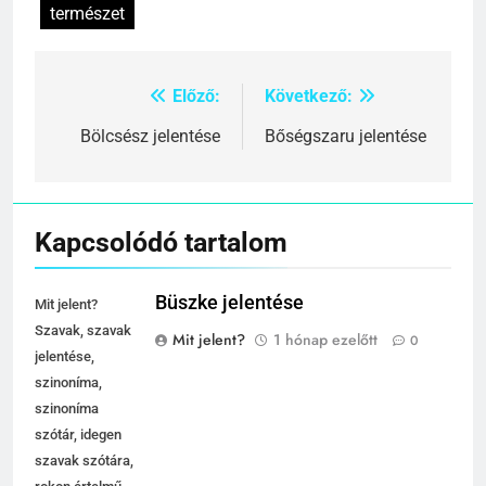
természet
Előző:
Következő:
Bejegyzés
navigáció
Bölcsész jelentése
Bőségszaru jelentése
Kapcsolódó tartalom
Büszke jelentése
Mit jelent?
Szavak, szavak
Mit jelent?
1 hónap ezelőtt
0
jelentése,
szinoníma,
szinoníma
szótár, idegen
szavak szótára,