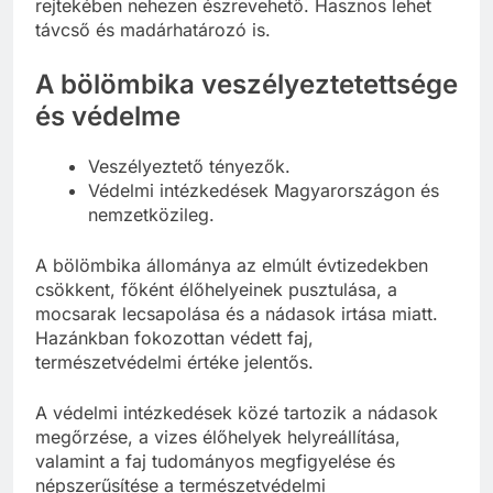
rejtekében nehezen észrevehető. Hasznos lehet
távcső és madárhatározó is.
A bölömbika veszélyeztetettsége
és védelme
Veszélyeztető tényezők.
Védelmi intézkedések Magyarországon és
nemzetközileg.
A bölömbika állománya az elmúlt évtizedekben
csökkent, főként élőhelyeinek pusztulása, a
mocsarak lecsapolása és a nádasok irtása miatt.
Hazánkban fokozottan védett faj,
természetvédelmi értéke jelentős.
A védelmi intézkedések közé tartozik a nádasok
megőrzése, a vizes élőhelyek helyreállítása,
valamint a faj tudományos megfigyelése és
népszerűsítése a természetvédelmi