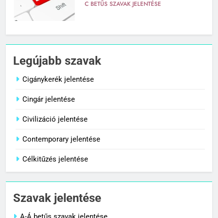
C BETŰS SZAVAK JELENTÉSE
7
Céltudatos jelentése
Legújabb szavak
C BETŰS SZAVAK JELENTÉSE
Cigánykerék jelentése
Cingár jelentése
8
Centenárium jelentése
Civilizáció jelentése
C BETŰS SZAVAK JELENTÉSE
Contemporary jelentése
Célkitűzés jelentése
1
Cigánykerék jelentése
Szavak jelentése
C BETŰS SZAVAK JELENTÉSE
A-Á betűs szavak jelentése