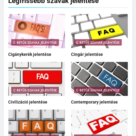
Legfrissebb szavak jelentése
C BETŰS SZAVAK JELENTÉSE
C BETŰS SZAVAK JELENTÉSE
Cigánykerék jelentése
Cingár jelentése
C BETŰS SZAVAK JELENTÉSE
C BETŰS SZAVAK JELENTÉSE
Civilizáció jelentése
Contemporary jelentése