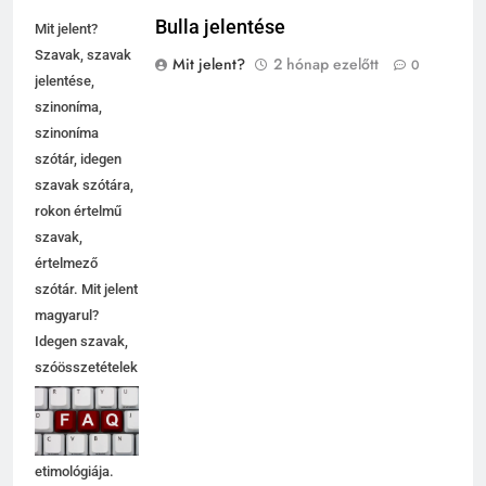
Bulla jelentése
Mit jelent?
Szavak, szavak
Mit jelent?
2 hónap ezelőtt
0
jelentése,
szinoníma,
szinoníma
szótár, idegen
szavak szótára,
rokon értelmű
szavak,
értelmező
szótár. Mit jelent
magyarul?
Idegen szavak,
szóösszetételek
jelentése,
magyarázata,
használata,
etimológiája.