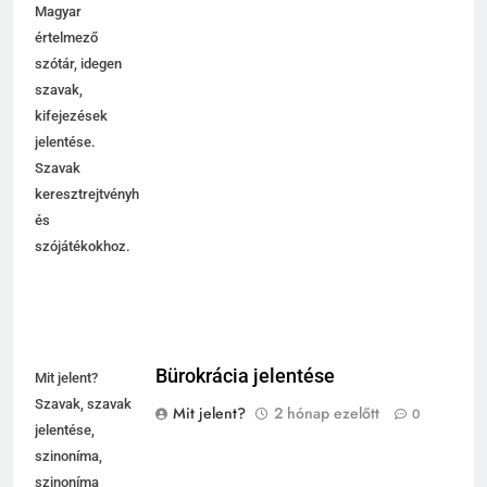
Magyar
értelmező
szótár, idegen
szavak,
kifejezések
jelentése.
Szavak
keresztrejtvényhez
és
szójátékokhoz.
Bürokrácia jelentése
Mit jelent?
Szavak, szavak
Mit jelent?
2 hónap ezelőtt
0
jelentése,
szinoníma,
szinoníma