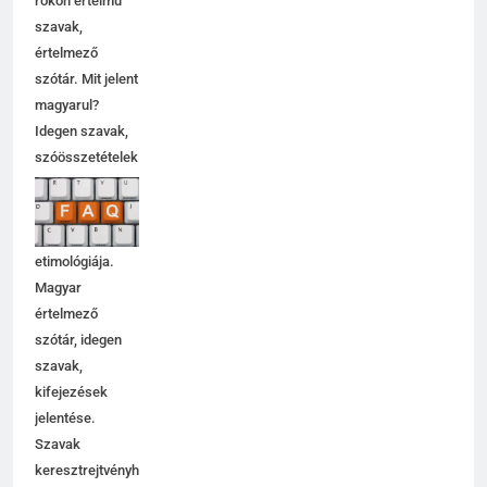
rokon értelmű
szavak,
értelmező
szótár. Mit jelent
magyarul?
Idegen szavak,
szóösszetételek
jelentése,
magyarázata,
használata,
etimológiája.
Magyar
értelmező
szótár, idegen
szavak,
kifejezések
jelentése.
Szavak
keresztrejtvényhez