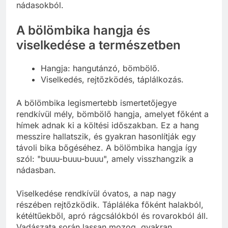
nádasokból.
A bölömbika hangja és
viselkedése a természetben
Hangja: hangutánzó, bömbölő.
Viselkedés, rejtőzködés, táplálkozás.
A bölömbika legismertebb ismertetőjegye
rendkívül mély, bömbölő hangja, amelyet főként a
hímek adnak ki a költési időszakban. Ez a hang
messzire hallatszik, és gyakran hasonlítják egy
távoli bika bőgéséhez. A bölömbika hangja így
szól: "buuu-buuu-buuu", amely visszhangzik a
nádasban.
Viselkedése rendkívül óvatos, a nap nagy
részében rejtőzködik. Tápláléka főként halakból,
kétéltűekből, apró rágcsálókból és rovarokból áll.
Vadászata során lassan mozog, gyakran