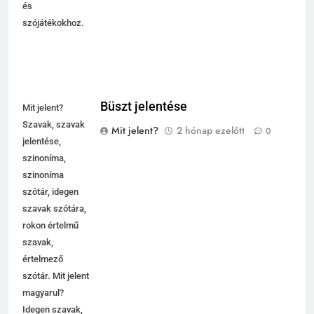
és
szójátékokhoz.
Büszt jelentése
Mit jelent?
Szavak, szavak
Mit jelent?
2 hónap ezelőtt
0
jelentése,
szinoníma,
szinoníma
szótár, idegen
szavak szótára,
rokon értelmű
szavak,
értelmező
szótár. Mit jelent
magyarul?
Idegen szavak,