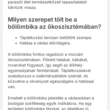
paraszti élet természetközeli tapasztalatait
tükrözik vissza.
Milyen szerepet tölt be a
bölömbika az ökoszisztémában?
Táplálkozási láncban betöltött szerepe.
Hatása a nádas élővilágára.
A bölömbika fontos ragadozó a mocsári
ökoszisztémában. Főként halakat, békákat,
rovarokat fogyaszt, így segíti az élőhely
egyensúlyának fenntartását. Táplálkozásával
szabályozza a zsákmányállatok számát, és
közvetve a növényzet egészségére is hatással
van.
Emellett a bölömbika jelenléte a nádasokban a
biológiai sokféleség egyik indikátora. Ha egy
területen bölömbika fészkel, az általában jó