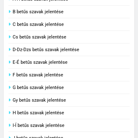
2
B betűs szavak jelentése
Cingár jelentése
C betűs szavak jelentése
C BETŰS SZAVAK JELENTÉSE
Cs betűs szavak jelentése
3
D-Dz-Dzs betűs szavak jelentése
Civilizáció jelentése
E-É betűs szavak jelentése
C BETŰS SZAVAK JELENTÉSE
F betűs szavak jelentése
G betűs szavak jelentése
4
Contemporary jelentése
Gy betűs szavak jelentése
C BETŰS SZAVAK JELENTÉSE
H betűs szavak jelentése
I-Í betűs szavak jelentése
5