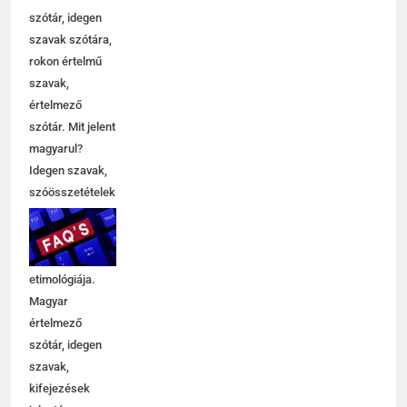
szótár, idegen
szavak szótára,
rokon értelmű
szavak,
5
értelmező
Célkitűzés jelentése
szótár. Mit jelent
C BETŰS SZAVAK JELENTÉSE
magyarul?
Idegen szavak,
szóösszetételek
6
jelentése,
magyarázata,
Centrális jelentése
használata,
C BETŰS SZAVAK JELENTÉSE
etimológiája.
Magyar
értelmező
7
szótár, idegen
Céltudatos jelentése
szavak,
C BETŰS SZAVAK JELENTÉSE
kifejezések