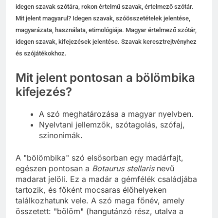
idegen szavak szótára, rokon értelmű szavak, értelmező szótár.
Mit jelent magyarul? Idegen szavak, szóösszetételek jelentése,
magyarázata, használata, etimológiája. Magyar értelmező szótár,
idegen szavak, kifejezések jelentése. Szavak keresztrejtvényhez
és szójátékokhoz.
Mit jelent pontosan a bölömbika
kifejezés?
A szó meghatározása a magyar nyelvben.
Nyelvtani jellemzők, szótagolás, szófaj,
szinonimák.
A "bölömbika" szó elsősorban egy madárfajt,
egészen pontosan a
Botaurus stellaris
nevű
madarat jelöli. Ez a madár a gémfélék családjába
tartozik, és főként mocsaras élőhelyeken
találkozhatunk vele. A szó maga főnév, amely
összetett: "bölöm" (hangutánzó rész, utalva a