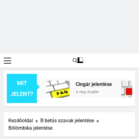
MIT
k jelentése
Cingár jelentése
4 Nap Ezelőtt
JELENT?
Kezdőoldal
B betűs szavak jelentése
Bölömbika jelentése