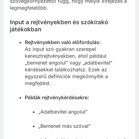
szövegkörnyezettől függ, hogy melyik kifejezés a
legmegfelelőbb.
Input a rejtvényekben és szókirakó
játékokban
Rejtvényekben való előfordulás:
Az input szó gyakran szerepel
keresztrejtvényekben, ahol például
„bemenet angolul” vagy „adatbevitel”
kérdésekkel találkozhatsz. Ezek az
egyszerű definíciók megkönnyítik a
megfejtést.
Példák rejtvénykérdésekre:
„Adatbevitel angolul”
„Bemenet más szóval”