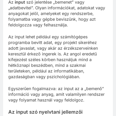
Az
input
szó jelentése „bemenet” vagy
„adatbevitel”. Olyan információkat, adatokat vagy
anyagokat jelöl, amelyeket egy rendszerbe,
folyamatba vagy gépbe beviszünk, hogy azt
feldolgozza vagy felhasználja.
Az input lehet például egy számítógépes
programba bevitt adat, egy projekt sikeréhez
adott javaslat, vagy akár az érzékszerveinken
keresztül érkező ingerek is. Az angol eredetű
kifejezést széles körben használjuk mind a
hétköznapi beszédben, mind a szakmai
területeken, például az informatikában,
gazdaságban vagy pszichológiában.
Egyszerűen fogalmazva: az input az a „bemenő”
információ vagy anyag, amit valamilyen rendszer
vagy folyamat használ vagy feldolgoz.
Az input szó nyelvtani jellemzői