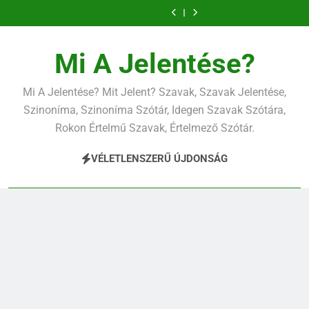
Ugrás
a
tartalomra
Mi A Jelentése?
Mi A Jelentése? Mit Jelent? Szavak, Szavak Jelentése,
Szinoníma, Szinoníma Szótár, Idegen Szavak Szótára,
Rokon Értelmű Szavak, Értelmező Szótár.
VÉLETLENSZERŰ ÚJDONSÁG