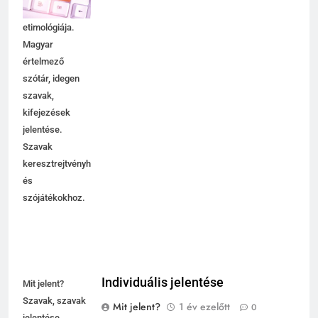
használata,
etimológiája.
Magyar
értelmező
szótár, idegen
szavak,
kifejezések
jelentése.
Szavak
keresztrejtvényhez
és
szójátékokhoz.
Individuális jelentése
Mit jelent?
Szavak, szavak
Mit jelent?
1 év ezelőtt
0
jelentése,