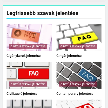
Legfrissebb szavak jelentése
C BETŰS SZAVAK JELENTÉSE
C BETŰS SZAVAK JELENTÉSE
Cigánykerék jelentése
Cingár jelentése
C BETŰS SZAVAK JELENTÉSE
C BETŰS SZAVAK JELENTÉSE
Civilizáció jelentése
Contemporary jelentése