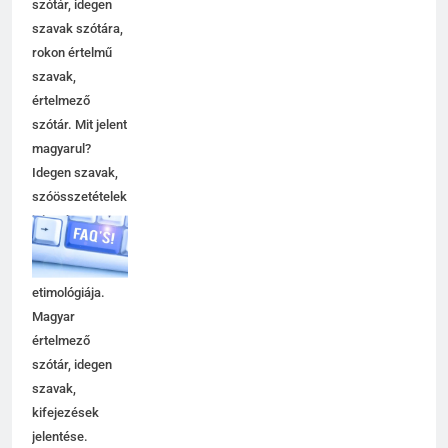
szótár, idegen
szavak szótára,
rokon értelmű
szavak,
értelmező
szótár. Mit jelent
magyarul?
Idegen szavak,
szóösszetételek
jelentése,
magyarázata,
használata,
etimológiája.
Magyar
értelmező
szótár, idegen
szavak,
kifejezések
jelentése.