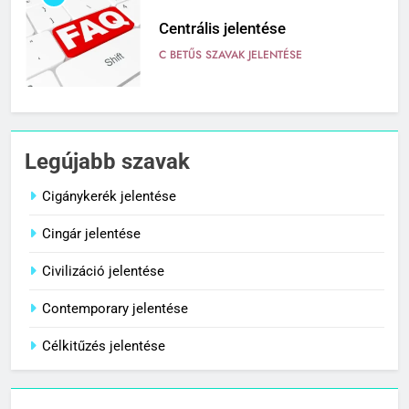
Centrális jelentése
C BETŰS SZAVAK JELENTÉSE
7
Céltudatos jelentése
Legújabb szavak
C BETŰS SZAVAK JELENTÉSE
Cigánykerék jelentése
Cingár jelentése
8
Centenárium jelentése
Civilizáció jelentése
C BETŰS SZAVAK JELENTÉSE
Contemporary jelentése
Célkitűzés jelentése
1
Cigánykerék jelentése