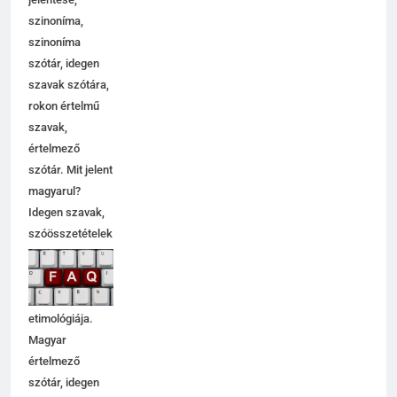
szinoníma,
szinoníma
szótár, idegen
szavak szótára,
rokon értelmű
szavak,
5
értelmező
Célkitűzés jelentése
szótár. Mit jelent
C BETŰS SZAVAK JELENTÉSE
magyarul?
Idegen szavak,
szóösszetételek
6
jelentése,
magyarázata,
Centrális jelentése
használata,
C BETŰS SZAVAK JELENTÉSE
etimológiája.
Magyar
értelmező
7
szótár, idegen