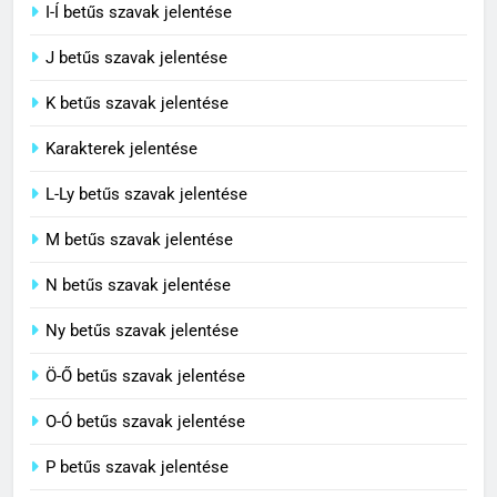
I-Í betűs szavak jelentése
5
J betűs szavak jelentése
Célkitűzés jelentése
C BETŰS SZAVAK JELENTÉSE
K betűs szavak jelentése
Karakterek jelentése
6
L-Ly betűs szavak jelentése
Centrális jelentése
M betűs szavak jelentése
C BETŰS SZAVAK JELENTÉSE
N betűs szavak jelentése
7
Ny betűs szavak jelentése
Céltudatos jelentése
Ö-Ő betűs szavak jelentése
C BETŰS SZAVAK JELENTÉSE
O-Ó betűs szavak jelentése
8
P betűs szavak jelentése