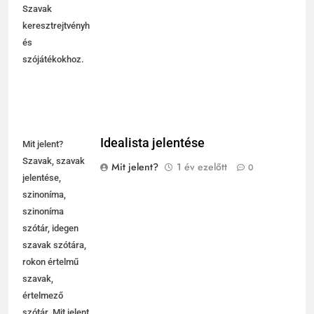
Szavak
keresztrejtvényhez
és
szójátékokhoz.
Idealista jelentése
Mit jelent?
Szavak, szavak
Mit jelent?
1 év ezelőtt
0
jelentése,
szinoníma,
szinoníma
szótár, idegen
szavak szótára,
rokon értelmű
szavak,
értelmező
szótár. Mit jelent