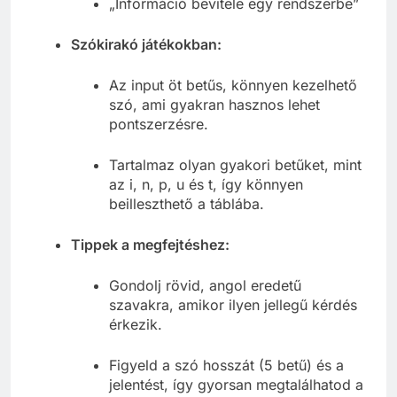
„Információ bevitele egy rendszerbe”
Szókirakó játékokban:
Az input öt betűs, könnyen kezelhető
szó, ami gyakran hasznos lehet
pontszerzésre.
Tartalmaz olyan gyakori betűket, mint
az i, n, p, u és t, így könnyen
beilleszthető a táblába.
Tippek a megfejtéshez:
Gondolj rövid, angol eredetű
szavakra, amikor ilyen jellegű kérdés
érkezik.
Figyeld a szó hosszát (5 betű) és a
jelentést, így gyorsan megtalálhatod a