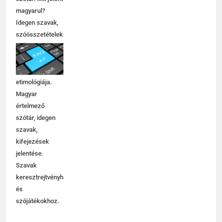
magyarul?
Idegen szavak,
szóösszetételek
jelentése,
magyarázata,
használata,
etimológiája.
Magyar
értelmező
szótár, idegen
szavak,
kifejezések
jelentése.
Szavak
keresztrejtvényhez
és
szójátékokhoz.