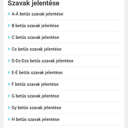
Szavak jelentése
C BETŰS SZAVAK JELENTÉSE
A-Á betűs szavak jelentése
2
B betűs szavak jelentése
Cingár jelentése
C betűs szavak jelentése
C BETŰS SZAVAK JELENTÉSE
Cs betűs szavak jelentése
3
D-Dz-Dzs betűs szavak jelentése
Civilizáció jelentése
E-É betűs szavak jelentése
C BETŰS SZAVAK JELENTÉSE
F betűs szavak jelentése
G betűs szavak jelentése
4
Contemporary jelentése
Gy betűs szavak jelentése
C BETŰS SZAVAK JELENTÉSE
H betűs szavak jelentése