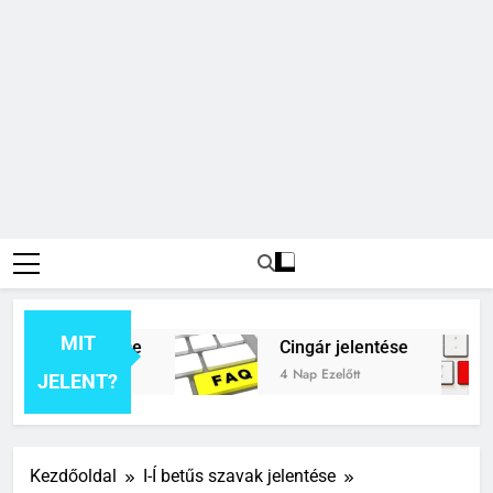
MIT
ék jelentése
Cingár jelentése
t
4 Nap Ezelőtt
JELENT?
Kezdőoldal
I-Í betűs szavak jelentése