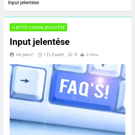
Input jelentése
I-Í BETŰS SZAVAK JELENTÉSE
Input jelentése
0
Mit Jelent?
1 Év Ezelőtt
6 Mins