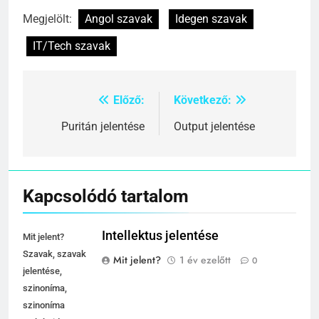
Megjelölt:
Angol szavak
Idegen szavak
IT/Tech szavak
Előző:
Következő:
Bejegyzés
navigáció
Puritán jelentése
Output jelentése
Kapcsolódó tartalom
Intellektus jelentése
Mit jelent?
Szavak, szavak
Mit jelent?
1 év ezelőtt
0
jelentése,
szinoníma,
szinoníma