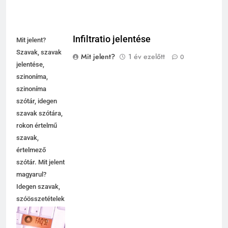
Infiltratio jelentése
Mit jelent?
Szavak, szavak
Mit jelent?
1 év ezelőtt
0
jelentése,
szinoníma,
szinoníma
szótár, idegen
szavak szótára,
rokon értelmű
szavak,
értelmező
szótár. Mit jelent
magyarul?
Idegen szavak,
szóösszetételek
jelentése,
magyarázata,