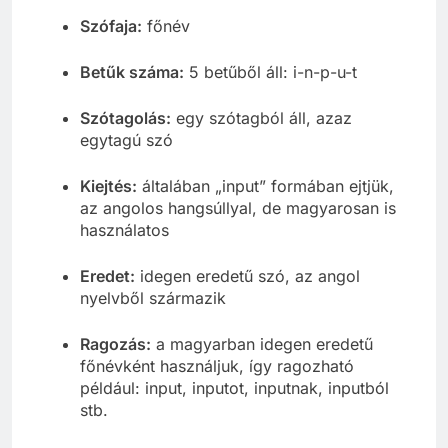
Szófaja:
főnév
Betűk száma:
5 betűből áll: i-n-p-u-t
Szótagolás:
egy szótagból áll, azaz
egytagú szó
Kiejtés:
általában „input” formában ejtjük,
az angolos hangsúllyal, de magyarosan is
használatos
Eredet:
idegen eredetű szó, az angol
nyelvből származik
Ragozás:
a magyarban idegen eredetű
főnévként használjuk, így ragozható
például: input, inputot, inputnak, inputból
stb.