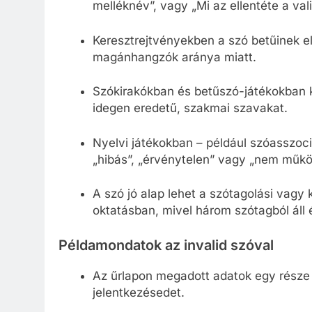
melléknév”, vagy „Mi az ellentéte a val
Keresztrejtvényekben a szó betűinek el
magánhangzók aránya miatt.
Szókirakókban és betűszó-játékokban k
idegen eredetű, szakmai szavakat.
Nyelvi játékokban – például szóasszoci
„hibás”, „érvénytelen” vagy „nem műk
A szó jó alap lehet a szótagolási vagy k
oktatásban, mivel három szótagból áll 
Példamondatok az invalid szóval
Az űrlapon megadott adatok egy része i
jelentkezésedet.