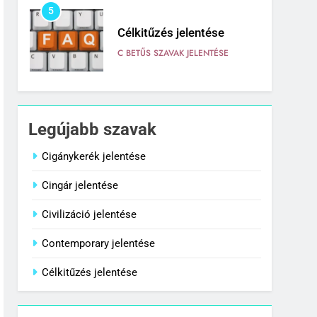
5
Célkitűzés jelentése
C BETŰS SZAVAK JELENTÉSE
6
Centrális jelentése
Legújabb szavak
C BETŰS SZAVAK JELENTÉSE
Cigánykerék jelentése
7
Cingár jelentése
Céltudatos jelentése
C BETŰS SZAVAK JELENTÉSE
Civilizáció jelentése
Contemporary jelentése
8
Célkitűzés jelentése
Centenárium jelentése
C BETŰS SZAVAK JELENTÉSE