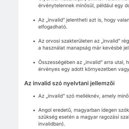
érvénytelennek minősül, például egy 
Az „invalid” jelentheti azt is, hogy v
elfogadható.
Az orvosi szakterületen az „invalid” ré
a használat manapság már kevésbé jel
Összességében az „invalid” arra utal,
érvényes egy adott környezetben vagy
Az invalid szó nyelvtani jellemzői
Az „invalid” szó melléknév, amely minő
Angol eredetű, magyarban idegen szóké
szükség esetén a magyar ragozási szabá
invalidban).