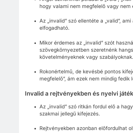
hogy valami nem megfelelő vagy nem 
Az „invalid” szó ellentéte a „valid”, am
elfogadható.
Mikor érdemes az „invalid” szót haszná
szövegkörnyezetben szeretnénk hangsú
követelményeknek vagy szabályoknak
Rokonértelmű, de kevésbé pontos kifej
megfelelő”, ám ezek nem mindig fedik le
Invalid a rejtvényekben és nyelvi ját
Az „invalid” szó ritkán fordul elő a h
szakmai jellegű kifejezés.
Rejtvényekben azonban előfordulhat ol