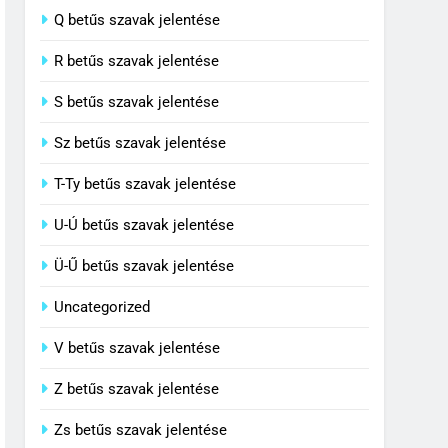
Q betűs szavak jelentése
R betűs szavak jelentése
S betűs szavak jelentése
Sz betűs szavak jelentése
T-Ty betűs szavak jelentése
U-Ú betűs szavak jelentése
Ü-Ű betűs szavak jelentése
Uncategorized
V betűs szavak jelentése
Z betűs szavak jelentése
Zs betűs szavak jelentése