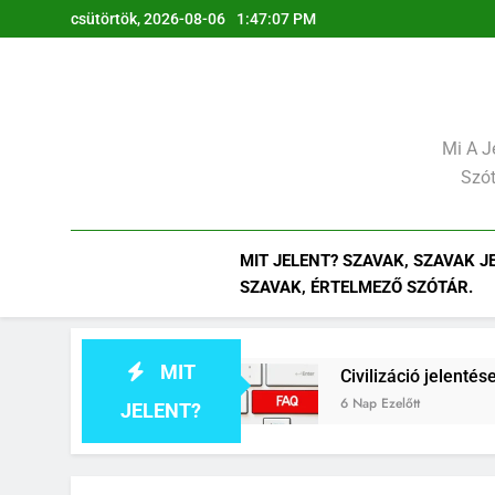
Ugrás
csütörtök, 2026-08-06
1:47:08 PM
a
tartalomra
Mi A J
Szót
MIT JELENT? SZAVAK, SZAVAK J
SZAVAK, ÉRTELMEZŐ SZÓTÁR.
MIT
gár jelentése
Civilizáció jelentése
 Ezelőtt
6 Nap Ezelőtt
JELENT?