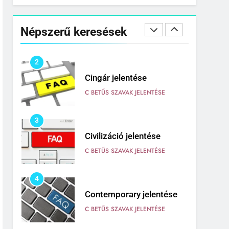
1
Cigánykerék jelentése
Népszerű keresések
C BETŰS SZAVAK JELENTÉSE
2
Cingár jelentése
C BETŰS SZAVAK JELENTÉSE
3
Civilizáció jelentése
C BETŰS SZAVAK JELENTÉSE
4
Contemporary jelentése
C BETŰS SZAVAK JELENTÉSE