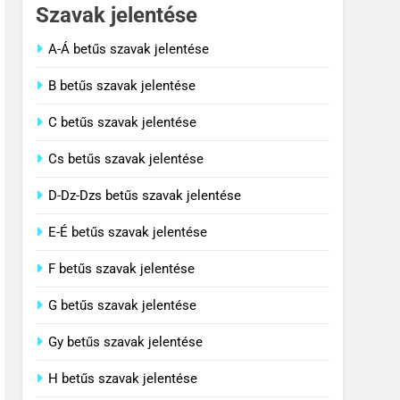
Szavak jelentése
1
Cigánykerék jelentése
A-Á betűs szavak jelentése
C BETŰS SZAVAK JELENTÉSE
B betűs szavak jelentése
C betűs szavak jelentése
2
Cingár jelentése
Cs betűs szavak jelentése
C BETŰS SZAVAK JELENTÉSE
D-Dz-Dzs betűs szavak jelentése
3
E-É betűs szavak jelentése
Civilizáció jelentése
F betűs szavak jelentése
C BETŰS SZAVAK JELENTÉSE
G betűs szavak jelentése
4
Gy betűs szavak jelentése
Contemporary jelentése
H betűs szavak jelentése
C BETŰS SZAVAK JELENTÉSE