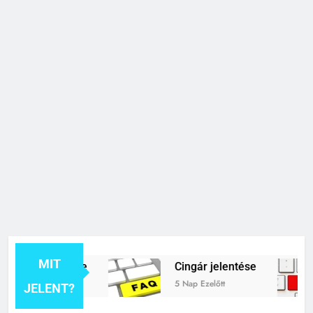
MIT
ék jelentése
Cingár jelentése
5 Nap Ezelőtt
JELENT?