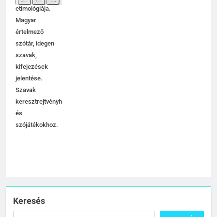
C BETŰS SZAVAK JELENTÉSE
etimológiája.
Magyar
értelmező
7
szótár, idegen
Céltudatos jelentése
szavak,
C BETŰS SZAVAK JELENTÉSE
kifejezések
jelentése.
Szavak
8
keresztrejtvényhez
és
Centenárium jelentése
szójátékokhoz.
C BETŰS SZAVAK JELENTÉSE
1
Cigánykerék jelentése
C BETŰS SZAVAK JELENTÉSE
Keresés