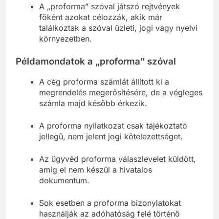
A „proforma” szóval játszó rejtvények
főként azokat célozzák, akik már
találkoztak a szóval üzleti, jogi vagy nyelvi
környezetben.
Példamondatok a „proforma” szóval
A cég proforma számlát állított ki a
megrendelés megerősítésére, de a végleges
számla majd később érkezik.
A proforma nyilatkozat csak tájékoztató
jellegű, nem jelent jogi kötelezettséget.
Az ügyvéd proforma válaszlevelet küldött,
amíg el nem készül a hivatalos
dokumentum.
Sok esetben a proforma bizonylatokat
használják az adóhatóság felé történő