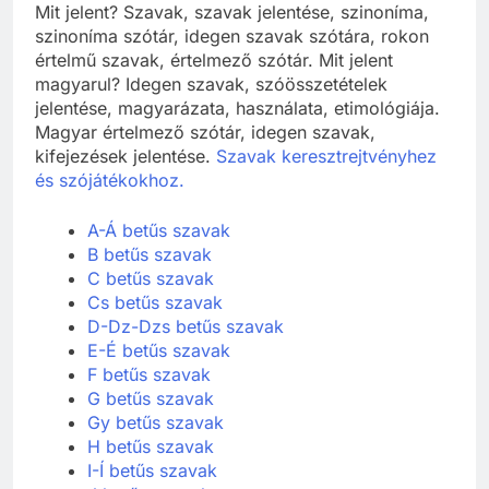
Mit jelent? Szavak, szavak jelentése, szinoníma,
szinoníma szótár, idegen szavak szótára, rokon
értelmű szavak, értelmező szótár. Mit jelent
magyarul? Idegen szavak, szóösszetételek
jelentése, magyarázata, használata, etimológiája.
Magyar értelmező szótár, idegen szavak,
kifejezések jelentése.
Szavak keresztrejtvényhez
és szójátékokhoz.
A-Á betűs szavak
B betűs szavak
C betűs szavak
Cs betűs szavak
D-Dz-Dzs betűs szavak
E-É betűs szavak
F betűs szavak
G betűs szavak
Gy betűs szavak
H betűs szavak
I-Í betűs szavak