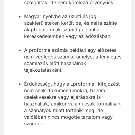
szolgáltak, de nem kötelező érvényűek.
Magyar nyelvbe az üzleti és jogi
szakterületeken került be, és mára szinte
alapfogalomnak számít például a
kereskedelemben vagy az adózásban.
A proforma számla például egy előzetes,
nem végleges számla, amelyet a tényleges
számlázás előtt használnak
tájékoztatásként.
Érdekesség, hogy a „proforma” kifejezést
nem csak dokumentumokra, hanem
cselekvésekre vagy eljárásokra is
használják, amikor valami csak formálisan,
a szabályok miatt történik meg, de
valójában nincs mögötte tartalom vagy
szándék.