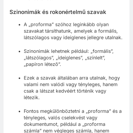
Szinonimák és rokonértelmű szavak
A „proforma” szóhoz leginkább olyan
szavakat társíthatunk, amelyek a formális,
látszólagos vagy ideiglenes jellegre utalnak.
Szinonimák lehetnek például: „formális”,
„látszólagos”, „ideiglenes”, „színlelt”,
„papíron létező”.
Ezek a szavak általában arra utalnak, hogy
valami nem valódi vagy tényleges, hanem
csak a látszat kedvéért történik vagy
létezik.
Fontos megkülönböztetni a „proforma” és a
tényleges, valós cselekvést vagy
dokumentumot, például a „proforma
számla” nem végleges számla, hanem