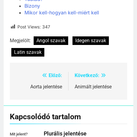
Bizony
Mikor kell-hogyan kell-miért kell
Post Views:
347
Megjelölt:
Angol szavak
Idegen szavak
Latin szavak
Előző:
Következő:
Bejegyzés
navigáció
Aorta jelentése
Animált jelentése
Kapcsolódó tartalom
Plurális jelentése
Mit jelent?