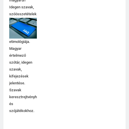
magyarul?
Idegen szavak,
szóösszetételek
jelentése,
magyarázata,
használata,
etimológiája.
Magyar
értelmező
szótár, idegen
szavak,
kifejezések
jelentése.
Szavak
keresztrejtvényhez
és
szójátékokhoz.