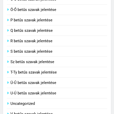
C BETŰS SZAVAK JELENTÉSE
Ö-Ő betűs szavak jelentése
8
P betűs szavak jelentése
Centenárium jelentése
Q betűs szavak jelentése
C BETŰS SZAVAK JELENTÉSE
R betűs szavak jelentése
S betűs szavak jelentése
Sz betűs szavak jelentése
T-Ty betűs szavak jelentése
Ü-Ű betűs szavak jelentése
U-Ú betűs szavak jelentése
Uncategorized