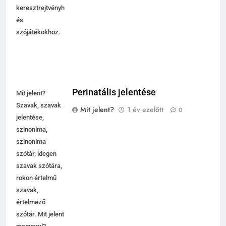
keresztrejtvényhez
és
szójátékokhoz.
Perinatális jelentése
Mit jelent?
Szavak, szavak
Mit jelent?
1 év ezelőtt
0
jelentése,
szinoníma,
szinoníma
szótár, idegen
szavak szótára,
rokon értelmű
szavak,
értelmező
szótár. Mit jelent