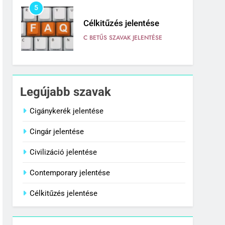
5
Célkitűzés jelentése
C BETŰS SZAVAK JELENTÉSE
6
Centrális jelentése
Legújabb szavak
C BETŰS SZAVAK JELENTÉSE
Cigánykerék jelentése
7
Cingár jelentése
Céltudatos jelentése
C BETŰS SZAVAK JELENTÉSE
Civilizáció jelentése
Contemporary jelentése
8
Célkitűzés jelentése
Centenárium jelentése
C BETŰS SZAVAK JELENTÉSE