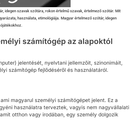
ár, idegen szavak szótára, rokon értelmű szavak, értelmező szótár. Mit
yarázata, használata, etimológiája. Magyar értelmező szótár, idegen
zójátékokhoz.
zemélyi számítógép az alapoktól
uter) jelentését, nyelvtani jellemzőit, szinonimáit,
i számítógép fejlődéséről és használatáról.
 ami magyarul személyi számítógépet jelent. Ez a
egyéni használatra terveztek, vagyis nem nagyvállalati
 amit otthon vagy irodában, egy személy dolgozik