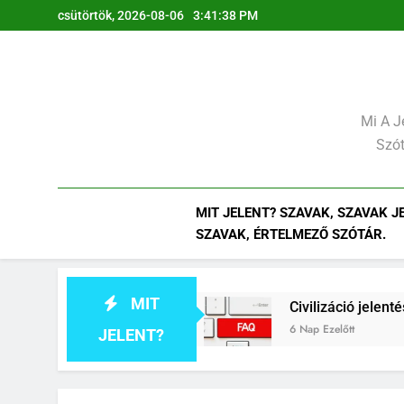
Ugrás
csütörtök, 2026-08-06
3:41:39 PM
a
tartalomra
Mi A J
Szót
MIT JELENT? SZAVAK, SZAVAK J
SZAVAK, ÉRTELMEZŐ SZÓTÁR.
MIT
ngár jelentése
Civilizáció jelentése
ap Ezelőtt
6 Nap Ezelőtt
JELENT?