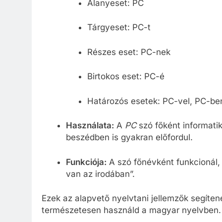
Alanyeset: PC
Tárgyeset: PC-t
Részes eset: PC-nek
Birtokos eset: PC-é
Határozós esetek: PC-vel, PC-be
Használata:
A
PC
szó főként informati
beszédben is gyakran előfordul.
Funkciója:
A szó főnévként funkcionál,
van az irodában”.
Ezek az alapvető nyelvtani jellemzők segíte
természetesen használd a magyar nyelvben.