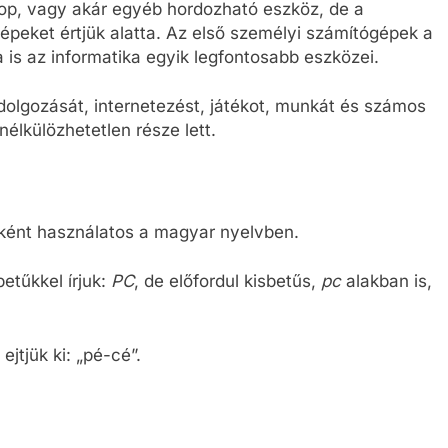
top, vagy akár egyéb hordozható eszköz, de a
peket értjük alatta. Az első személyi számítógépek a
is az informatika egyik legfontosabb eszközei.
dolgozását, internetezést, játékot, munkát és számos
élkülözhetetlen része lett.
ént használatos a magyar nyelvben.
etűkkel írjuk:
PC
, de előfordul kisbetűs,
pc
alakban is,
jtjük ki: „pé-cé”.