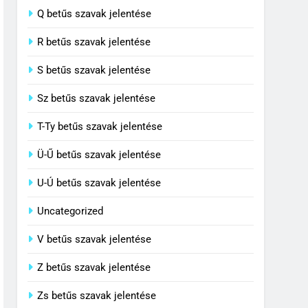
Q betűs szavak jelentése
R betűs szavak jelentése
S betűs szavak jelentése
Sz betűs szavak jelentése
T-Ty betűs szavak jelentése
Ü-Ű betűs szavak jelentése
U-Ú betűs szavak jelentése
Uncategorized
V betűs szavak jelentése
Z betűs szavak jelentése
Zs betűs szavak jelentése