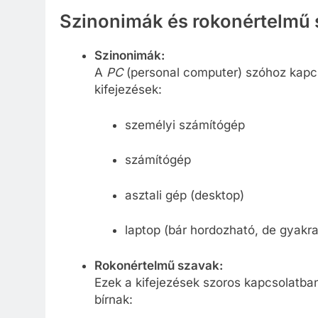
Szinonimák és rokonértelmű
Szinonimák:
A
PC
(personal computer) szóhoz kapcs
kifejezések:
személyi számítógép
számítógép
asztali gép (desktop)
laptop (bár hordozható, de gyakra
Rokonértelmű szavak:
Ezek a kifejezések szoros kapcsolatban 
bírnak: