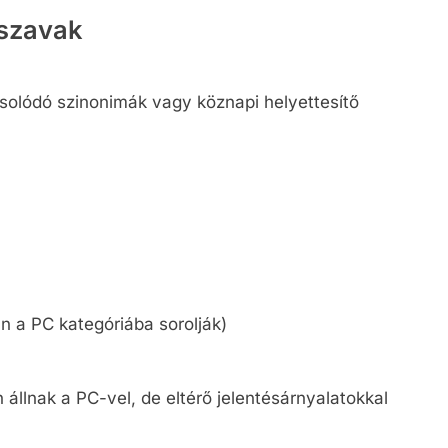
 szavak
olódó szinonimák vagy köznapi helyettesítő
n a PC kategóriába sorolják)
állnak a PC-vel, de eltérő jelentésárnyalatokkal