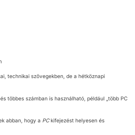
n
kai, technikai szövegekben, de a hétköznapi
 és többes számban is használható, például „több PC
nek abban, hogy a
PC
kifejezést helyesen és