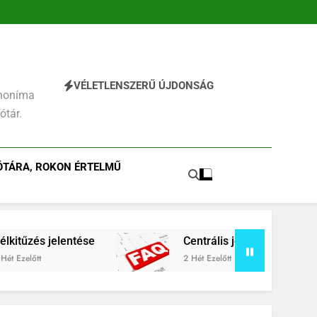
VÉLETLENSZERŰ ÚJDONSÁG
inoníma
ótár.
ZÓTÁRA, ROKON ÉRTELMŰ
entése
Centrális jelentése
Cél
2 Hét Ezelőtt
3 Hét
5