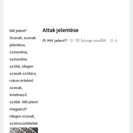
Attak jelentése
Mit jelent?
Szavak, szavak
Mit jelent?
10 hónap ezelőtt
0
jelentése,
szinoníma,
szinoníma
szótár, idegen
szavak szótára,
rokon értelmű
szavak,
5
értelmező
Contemporary jelentése
szótár. Mit jelent
C BETŰS SZAVAK JELENTÉSE
magyarul?
Idegen szavak,
szóösszetételek
6
jelentése,