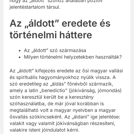
hogy az „áldott” szóhoz általában pozitív
jelentéstartalom társul.
Az „áldott” eredete és
történelmi háttere
Az „áldott” szó származása
Milyen történelmi helyzetekben használták?
Az „áldott” kifejezés eredete az ősi magyar vallási
és spirituális hagyományokhoz nyúlik vissza. A
szó eredetileg az „áldás” főnévből származik,
amely a latin „benedictio” (jókívánság, jómondás)
szón keresztül került be a keresztény
szóhasználatba, de már jóval korábban is
megtalálható volt a magyar nyelvben a magyar
ősvallás szókincseként. Az „áldani” ige jelentése:
valakit vagy valamit jókívánságban részesíteni,
valakire isteni jóindulatot kérni.