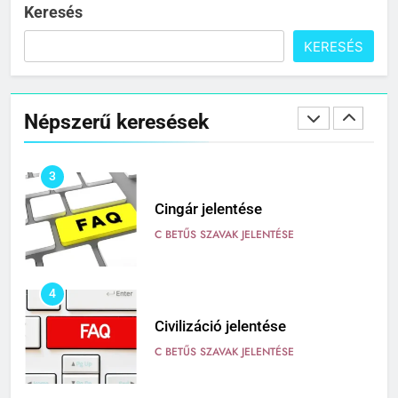
C BETŰS SZAVAK JELENTÉSE
Keresés
KERESÉS
2
Cigánykerék jelentése
Népszerű keresések
C BETŰS SZAVAK JELENTÉSE
3
Cingár jelentése
C BETŰS SZAVAK JELENTÉSE
4
Civilizáció jelentése
C BETŰS SZAVAK JELENTÉSE