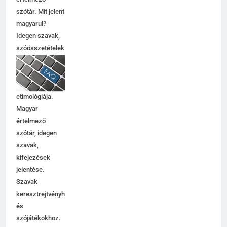
szótár. Mit jelent
magyarul?
Idegen szavak,
szóösszetételek
jelentése,
magyarázata,
használata,
etimológiája.
Magyar
értelmező
szótár, idegen
szavak,
kifejezések
jelentése.
Szavak
keresztrejtvényhez
és
szójátékokhoz.