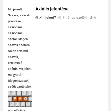
Axiális jelentése
Mit jelent?
Szavak, szavak
Mit jelent?
9 hónap ezelőtt
0
jelentése,
szinoníma,
szinoníma
szótár, idegen
szavak szótára,
rokon értelmű
szavak,
értelmező
szótár. Mit jelent
magyarul?
Idegen szavak,
szóösszetételek
jelentése,
magyarázata,
használata,
etimológiája.