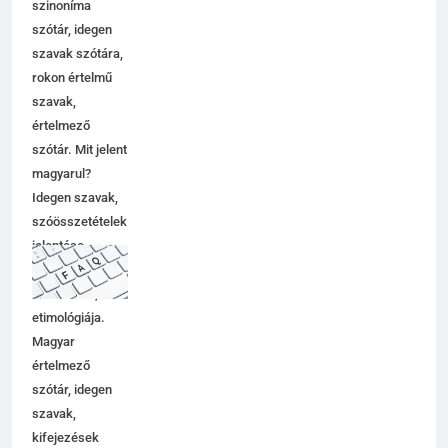
szinoníma
szótár, idegen
szavak szótára,
rokon értelmű
szavak,
értelmező
szótár. Mit jelent
magyarul?
Idegen szavak,
szóösszetételek
jelentése,
magyarázata,
használata,
etimológiája.
Magyar
értelmező
szótár, idegen
szavak,
kifejezések