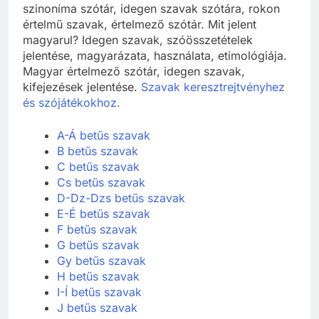
szinoníma szótár, idegen szavak szótára, rokon
értelmű szavak, értelmező szótár. Mit jelent
magyarul? Idegen szavak, szóösszetételek
jelentése, magyarázata, használata, etimológiája.
Magyar értelmező szótár, idegen szavak,
kifejezések jelentése.
Szavak keresztrejtvényhez
és szójátékokhoz.
A-Á betűs szavak
B betűs szavak
C betűs szavak
Cs betűs szavak
D-Dz-Dzs betűs szavak
E-É betűs szavak
F betűs szavak
G betűs szavak
Gy betűs szavak
H betűs szavak
I-Í betűs szavak
J betűs szavak