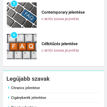
5
Contemporary jelentése
C BETŰS SZAVAK JELENTÉSE
6
Célkitűzés jelentése
C BETŰS SZAVAK JELENTÉSE
7
Centrális jelentése
Legújabb szavak
C BETŰS SZAVAK JELENTÉSE
Citrancs jelentése
Cigánykerék jelentése
8
Céltudatos jelentése