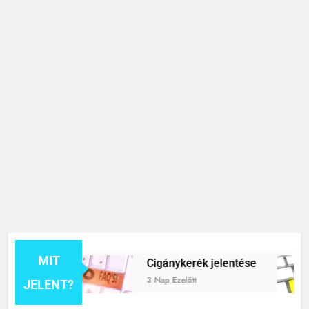
MIT
lentése
Cigánykerék jelentése
3 Nap Ezelőtt
JELENT?