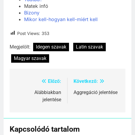
Matek infó
Bizony
Mikor kell-hogyan kell-miért kell
Post Views:
353
Megjelölt:
Idegen szavak
Latin szavak
Magyar szavak
Előző:
Következő:
Bejegyzés
navigáció
Alábbiakban
Aggregáció jelentése
jelentése
Kapcsolódó tartalom