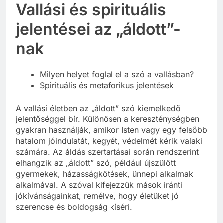
Vallási és spirituális
jelentései az „áldott”-
nak
Milyen helyet foglal el a szó a vallásban?
Spirituális és metaforikus jelentések
A vallási életben az „áldott” szó kiemelkedő
jelentőséggel bír. Különösen a kereszténységben
gyakran használják, amikor Isten vagy egy felsőbb
hatalom jóindulatát, kegyét, védelmét kérik valaki
számára. Az áldás szertartásai során rendszerint
elhangzik az „áldott” szó, például újszülött
gyermekek, házasságkötések, ünnepi alkalmak
alkalmával. A szóval kifejezzük mások iránti
jókívánságainkat, remélve, hogy életüket jó
szerencse és boldogság kíséri.