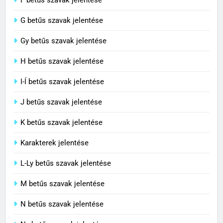
G betűs szavak jelentése
4
Civilizáció jelentése
Gy betűs szavak jelentése
C BETŰS SZAVAK JELENTÉSE
H betűs szavak jelentése
I-Í betűs szavak jelentése
5
J betűs szavak jelentése
Contemporary jelentése
C BETŰS SZAVAK JELENTÉSE
K betűs szavak jelentése
Karakterek jelentése
6
L-Ly betűs szavak jelentése
Célkitűzés jelentése
M betűs szavak jelentése
C BETŰS SZAVAK JELENTÉSE
N betűs szavak jelentése
7