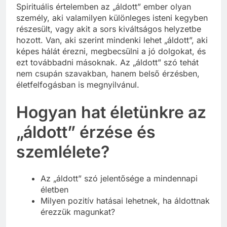
Spirituális értelemben az „áldott” ember olyan
személy, aki valamilyen különleges isteni kegyben
részesült, vagy akit a sors kiváltságos helyzetbe
hozott. Van, aki szerint mindenki lehet „áldott”, aki
képes hálát érezni, megbecsülni a jó dolgokat, és
ezt továbbadni másoknak. Az „áldott” szó tehát
nem csupán szavakban, hanem belső érzésben,
életfelfogásban is megnyilvánul.
Hogyan hat életünkre az
„áldott” érzése és
szemlélete?
Az „áldott” szó jelentősége a mindennapi
életben
Milyen pozitív hatásai lehetnek, ha áldottnak
érezzük magunkat?