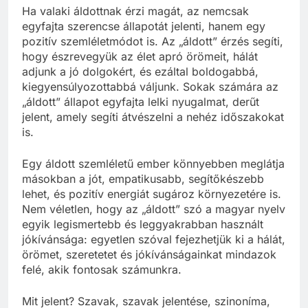
Ha valaki áldottnak érzi magát, az nemcsak
egyfajta szerencse állapotát jelenti, hanem egy
pozitív szemléletmódot is. Az „áldott” érzés segíti,
hogy észrevegyük az élet apró örömeit, hálát
adjunk a jó dolgokért, és ezáltal boldogabbá,
kiegyensúlyozottabbá váljunk. Sokak számára az
„áldott” állapot egyfajta lelki nyugalmat, derűt
jelent, amely segíti átvészelni a nehéz időszakokat
is.
Egy áldott szemléletű ember könnyebben meglátja
másokban a jót, empatikusabb, segítőkészebb
lehet, és pozitív energiát sugároz környezetére is.
Nem véletlen, hogy az „áldott” szó a magyar nyelv
egyik legismertebb és leggyakrabban használt
jókívánsága: egyetlen szóval fejezhetjük ki a hálát,
örömet, szeretetet és jókívánságainkat mindazok
felé, akik fontosak számunkra.
Mit jelent? Szavak, szavak jelentése, szinoníma,