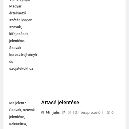
Magyar
értelmező
szótár, idegen
szavak,
kifejezések
jelentése.
Szavak
keresztrejtvényhez
és
szójátékokhoz.
Attasé jelentése
Mit jelent?
Szavak, szavak
Mit jelent?
10 hónap ezelőtt
0
jelentése,
szinoníma,