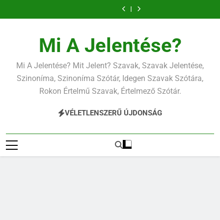
Ugrás
a
tartalomra
Mi A Jelentése?
Mi A Jelentése? Mit Jelent? Szavak, Szavak Jelentése,
Szinoníma, Szinoníma Szótár, Idegen Szavak Szótára,
Rokon Értelmű Szavak, Értelmező Szótár.
VÉLETLENSZERŰ ÚJDONSÁG