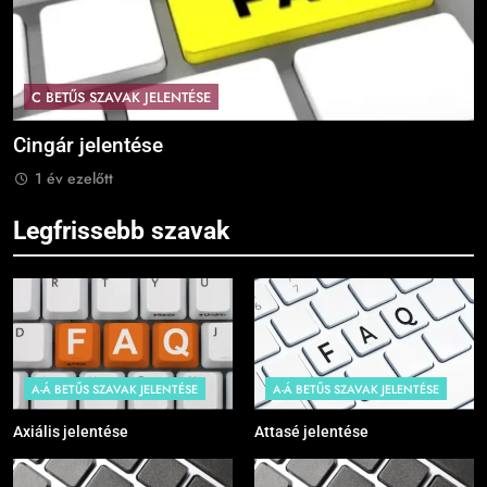
C BETŰS SZAVAK JELENTÉSE
Cingár jelentése
C
1 év ezelőtt
Legfrissebb szavak
A-Á BETŰS SZAVAK JELENTÉSE
A-Á BETŰS SZAVAK JELENTÉSE
Axiális jelentése
Attasé jelentése