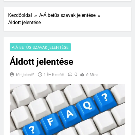
Kezdőoldal
A-Á betűs szavak jelentése
Áldott jelentése
A-Á BETŰS SZAVAK JELENTÉSE
Áldott jelentése
0
Mit Jelent?
1 Év Ezelőtt
6 Mins