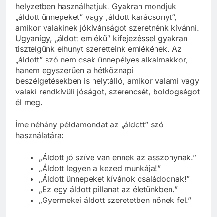
helyzetben használhatjuk. Gyakran mondjuk
„áldott ünnepeket” vagy „áldott karácsonyt”,
amikor valakinek jókívánságot szeretnénk kívánni.
Ugyanígy, „áldott emlékű” kifejezéssel gyakran
tisztelgünk elhunyt szeretteink emlékének. Az
„áldott” szó nem csak ünnepélyes alkalmakkor,
hanem egyszerűen a hétköznapi
beszélgetésekben is helytálló, amikor valami vagy
valaki rendkívüli jóságot, szerencsét, boldogságot
él meg.
Íme néhány példamondat az „áldott” szó
használatára:
„Áldott jó szíve van ennek az asszonynak.”
„Áldott legyen a kezed munkája!”
„Áldott ünnepeket kívánok családodnak!”
„Ez egy áldott pillanat az életünkben.”
„Gyermekei áldott szeretetben nőnek fel.”