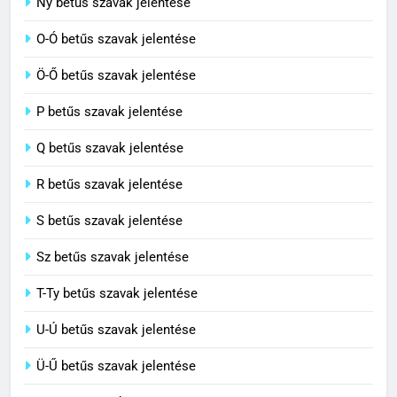
Ny betűs szavak jelentése
Centrális jelentése
O-Ó betűs szavak jelentése
C BETŰS SZAVAK JELENTÉSE
Ö-Ő betűs szavak jelentése
8
P betűs szavak jelentése
Céltudatos jelentése
Q betűs szavak jelentése
C BETŰS SZAVAK JELENTÉSE
R betűs szavak jelentése
S betűs szavak jelentése
Sz betűs szavak jelentése
T-Ty betűs szavak jelentése
U-Ú betűs szavak jelentése
Ü-Ű betűs szavak jelentése