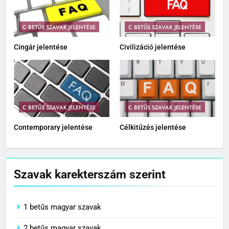
C BETŰS SZAVAK JELENTÉSE
C BETŰS SZAVAK JELENTÉSE
Cingár jelentése
Civilizáció jelentése
C BETŰS SZAVAK JELENTÉSE
C BETŰS SZAVAK JELENTÉSE
Contemporary jelentése
Célkitűzés jelentése
Szavak karekterszám szerint
1 betűs magyar szavak
2 betűs magyar szavak