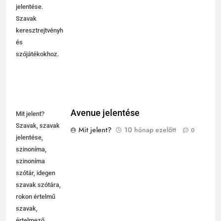
jelentése.
Szavak
keresztrejtvényhez
és
szójátékokhoz.
Avenue jelentése
Mit jelent?
Szavak, szavak
Mit jelent?
10 hónap ezelőtt
0
jelentése,
szinoníma,
szinoníma
szótár, idegen
szavak szótára,
rokon értelmű
szavak,
értelmező