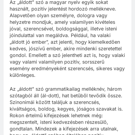
Az „áldott” szó a magyar nyelv egyik sokat
használt, pozitív jelentést hordozó mellékneve.
Alapvetően olyan személyre, dologra vagy
helyzetre mondjuk, amely valamilyen kivételes
jóval, szerencsével, boldogsággal, illetve isteni
jóindulattal van megáldva. Például, ha valaki
„áldott jó ember”, azt jelenti, hogy kiemelkedően
kedves, jószívű ember, akire mindenki szeretettel
gondol. Emellett a szó jelentheti azt is, hogy valaki
vagy valami valamilyen pozitív, sorsszerű
esemény eredményeként szerencsés, sikeres vagy
különleges.
Az „áldott” szó grammatikailag melléknév, három
szótagból áll (ál-dott), hat betűből tevődik össze.
Szinonimái között találjuk a szerencsés,
kiváltságos, boldog, kegyes, jóságos szavakat is.
Rokon értelmű kifejezések lehetnek még:
megszentelt, isteni kedvezésben részesülő,
gondtalan. Mindezek a kifejezések arra utalnak,