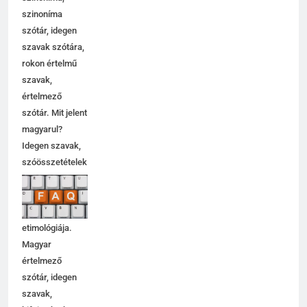
szinoníma
szótár, idegen
szavak szótára,
rokon értelmű
szavak,
értelmező
szótár. Mit jelent
magyarul?
Idegen szavak,
szóösszetételek
jelentése,
magyarázata,
használata,
etimológiája.
Magyar
értelmező
szótár, idegen
szavak,