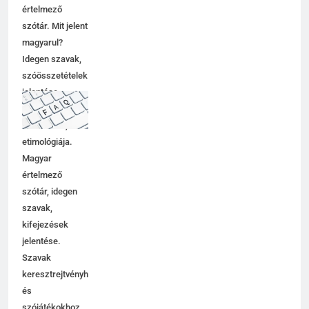
értelmező
szótár. Mit jelent
magyarul?
Idegen szavak,
szóösszetételek
jelentése,
magyarázata,
használata,
etimológiája.
Magyar
értelmező
szótár, idegen
szavak,
kifejezések
jelentése.
Szavak
keresztrejtvényhez
és
szójátékokhoz.