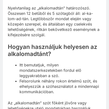
Nyelvtanilag az „alkalomadtán” határozószó.
Összesen 12 betűből és 5 szótagból áll: al-ka-
lom-ad-tán. Legtöbbször mondat elején vagy
közepén szerepel, és általában egy cselekvés
lehetőségének, ritkán bekövetkező eseménynek a
kifejezésére szolgál.
Hogyan használjuk helyesen az
alkalomadtánt?
Itt bemutatjuk, milyen
mondatszerkezetekben fordul elő
leggyakrabban a szó.
Felsorolunk néhány rokon értelmű szót, és
elhelyezzük a szóhasználatot a mindennapi
kommunikációban.
Az „alkalomadtán” szót főként jövőre vagy
lehetőségekre utaló mondatokban használjuk,