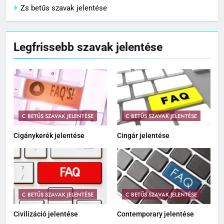
Zs betűs szavak jelentése
Legfrissebb szavak jelentése
C BETŰS SZAVAK JELENTÉSE
C BETŰS SZAVAK JELENTÉSE
Cigánykerék jelentése
Cingár jelentése
C BETŰS SZAVAK JELENTÉSE
C BETŰS SZAVAK JELENTÉSE
Civilizáció jelentése
Contemporary jelentése