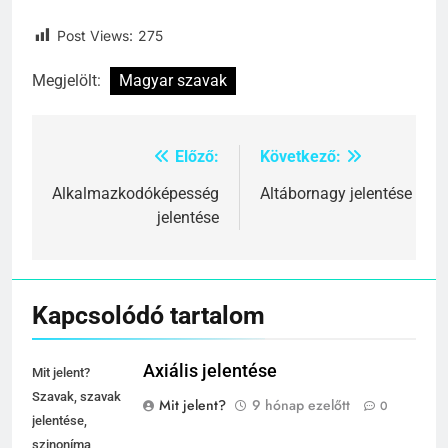
Post Views:
275
Megjelölt:
Magyar szavak
Előző:
Következő:
Bejegyzés
navigáció
Alkalmazkodóképesség
Altábornagy jelentése
jelentése
Kapcsolódó tartalom
Axiális jelentése
Mit jelent?
Szavak, szavak
Mit jelent?
9 hónap ezelőtt
0
jelentése,
szinoníma,