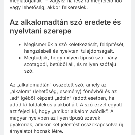
meglátogatlak” – vagyis: ha lesz rá megfelelő idő
vagy lehetőség, akkor felkereslek.
Az alkalomadtán szó eredete és
nyelvtani szerepe
Megismerjük a szó keletkezését, felépítését,
hangzásbeli és nyelvtani tulajdonságait.
Megtudjuk, hogy milyen típusú szó, hány
szótagból, betűből áll, és milyen szófajú
szó.
Az „alkalomadtán” összetett szó, amely az
„alkalom” (lehetőség, esemény) főnévből és az
„ad” igéből képzett „adtán” (adott esetben, ha
adódik) toldalékos alakból áll. A szó ezzel együtt
azt fejezi ki, hogy „amikor alkalom adódik”. A
magyar nyelvben az ilyen típusú szavak
gyakoriak, amikor két jelentést összekapcsolva új
árnyalatot hoznak létre.