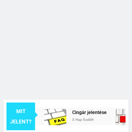
MIT
k jelentése
Cingár jelentése
5 Nap Ezelőtt
JELENT?