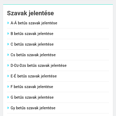
Cigánykerék jelentése
Szavak jelentése
C BETŰS SZAVAK JELENTÉSE
A-Á betűs szavak jelentése
2
B betűs szavak jelentése
Cingár jelentése
C betűs szavak jelentése
C BETŰS SZAVAK JELENTÉSE
Cs betűs szavak jelentése
3
D-Dz-Dzs betűs szavak jelentése
Civilizáció jelentése
E-É betűs szavak jelentése
C BETŰS SZAVAK JELENTÉSE
F betűs szavak jelentése
G betűs szavak jelentése
4
Contemporary jelentése
Gy betűs szavak jelentése
C BETŰS SZAVAK JELENTÉSE