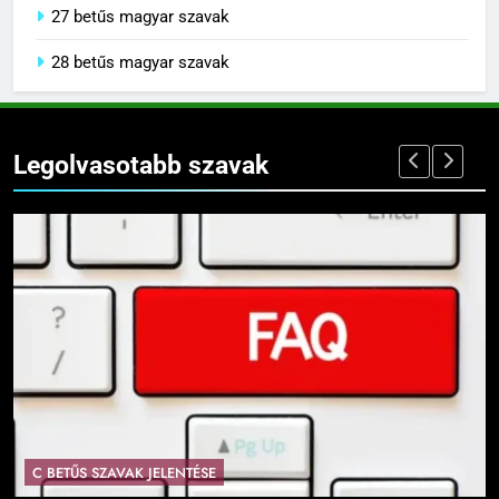
27 betűs magyar szavak
28 betűs magyar szavak
Legolvasotabb szavak
C BETŰS SZAVAK JELENTÉSE