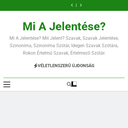
Ugrás
a
tartalomra
Mi A Jelentése?
Mi A Jelentése? Mit Jelent? Szavak, Szavak Jelentése,
Szinoníma, Szinoníma Szótár, Idegen Szavak Szótára,
Rokon Értelmű Szavak, Értelmező Szótár.
VÉLETLENSZERŰ ÚJDONSÁG