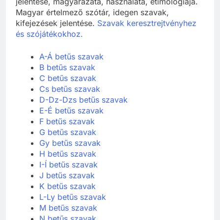
jelentése, magyarázata, használata, etimológiája.
Magyar értelmező szótár, idegen szavak,
kifejezések jelentése.
Szavak keresztrejtvényhez
és szójátékokhoz.
A-Á betűs szavak
B betűs szavak
C betűs szavak
Cs betűs szavak
D-Dz-Dzs betűs szavak
E-É betűs szavak
F betűs szavak
G betűs szavak
Gy betűs szavak
H betűs szavak
I-Í betűs szavak
J betűs szavak
K betűs szavak
L-Ly betűs szavak
M betűs szavak
N betűs szavak