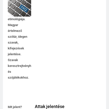
jelentése,
magyarázata,
használata,
etimológiája.
Magyar
értelmező
szótár, idegen
szavak,
kifejezések
jelentése.
Szavak
keresztrejtvényhez
és
szójátékokhoz.
Attak jelentése
Mit jelent?