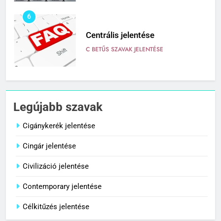
6
Centrális jelentése
C BETŰS SZAVAK JELENTÉSE
7
Céltudatos jelentése
Legújabb szavak
C BETŰS SZAVAK JELENTÉSE
Cigánykerék jelentése
Cingár jelentése
8
Centenárium jelentése
Civilizáció jelentése
C BETŰS SZAVAK JELENTÉSE
Contemporary jelentése
Célkitűzés jelentése
1