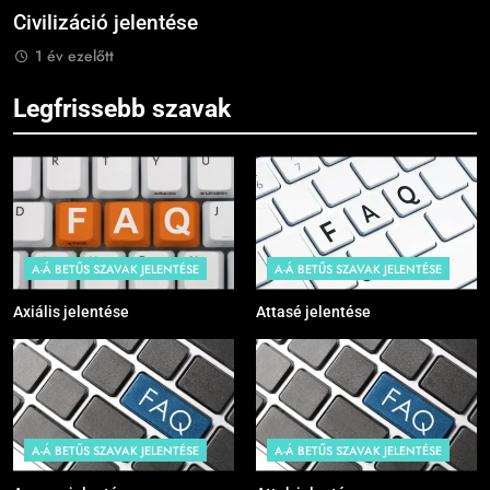
Civilizáció jelentése
C
1 év ezelőtt
Legfrissebb szavak
A-Á BETŰS SZAVAK JELENTÉSE
A-Á BETŰS SZAVAK JELENTÉSE
Axiális jelentése
Attasé jelentése
A-Á BETŰS SZAVAK JELENTÉSE
A-Á BETŰS SZAVAK JELENTÉSE