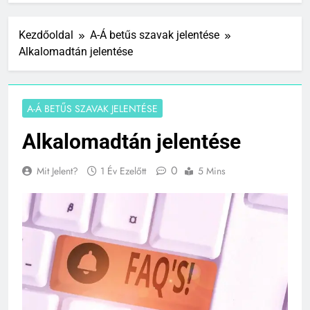
Kezdőoldal
A-Á betűs szavak jelentése
Alkalomadtán jelentése
A-Á BETŰS SZAVAK JELENTÉSE
Alkalomadtán jelentése
0
Mit Jelent?
1 Év Ezelőtt
5 Mins