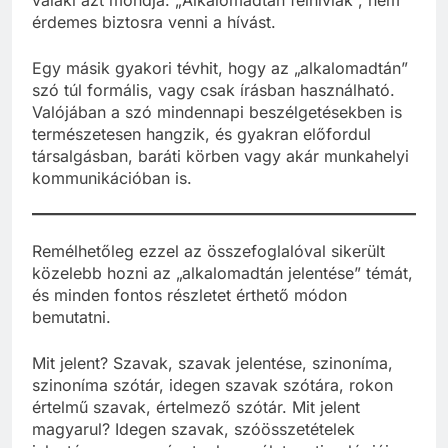
valaki azt mondja: „Alkalomadtán felhívlak”, nem
érdemes biztosra venni a hívást.
Egy másik gyakori tévhit, hogy az „alkalomadtán”
szó túl formális, vagy csak írásban használható.
Valójában a szó mindennapi beszélgetésekben is
természetesen hangzik, és gyakran előfordul
társalgásban, baráti körben vagy akár munkahelyi
kommunikációban is.
Remélhetőleg ezzel az összefoglalóval sikerült
közelebb hozni az „alkalomadtán jelentése” témát,
és minden fontos részletet érthető módon
bemutatni.
Mit jelent? Szavak, szavak jelentése, szinoníma,
szinoníma szótár, idegen szavak szótára, rokon
értelmű szavak, értelmező szótár. Mit jelent
magyarul? Idegen szavak, szóösszetételek