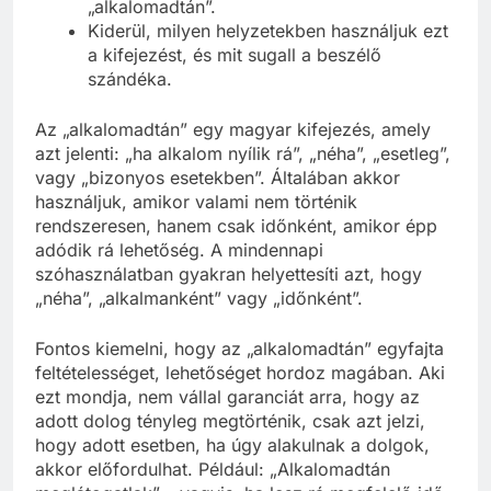
„alkalomadtán”.
Kiderül, milyen helyzetekben használjuk ezt
a kifejezést, és mit sugall a beszélő
szándéka.
Az „alkalomadtán” egy magyar kifejezés, amely
azt jelenti: „ha alkalom nyílik rá”, „néha”, „esetleg”,
vagy „bizonyos esetekben”. Általában akkor
használjuk, amikor valami nem történik
rendszeresen, hanem csak időnként, amikor épp
adódik rá lehetőség. A mindennapi
szóhasználatban gyakran helyettesíti azt, hogy
„néha”, „alkalmanként” vagy „időnként”.
Fontos kiemelni, hogy az „alkalomadtán” egyfajta
feltételességet, lehetőséget hordoz magában. Aki
ezt mondja, nem vállal garanciát arra, hogy az
adott dolog tényleg megtörténik, csak azt jelzi,
hogy adott esetben, ha úgy alakulnak a dolgok,
akkor előfordulhat. Például: „Alkalomadtán