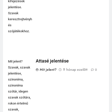
kifejezések
jelentése.
Szavak
keresztrejtvényhez
és
szójátékokhoz.
Attasé jelentése
Mit jelent?
Szavak, szavak
Mit jelent?
9 hónap ezelőtt
0
jelentése,
szinoníma,
szinoníma
szótár, idegen
szavak szótára,
rokon értelmű
szavak,