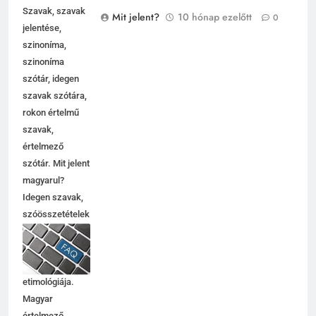
Szavak, szavak
Mit jelent?
10 hónap ezelőtt
0
jelentése,
szinoníma,
szinoníma
szótár, idegen
szavak szótára,
rokon értelmű
szavak,
5
értelmező
Célkitűzés jelentése
szótár. Mit jelent
C BETŰS SZAVAK JELENTÉSE
magyarul?
Idegen szavak,
szóösszetételek
6
jelentése,
magyarázata,
Centrális jelentése
használata,
C BETŰS SZAVAK JELENTÉSE
etimológiája.
Magyar
értelmező