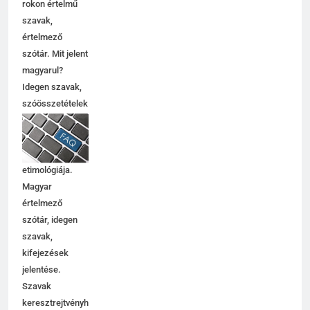
rokon értelmű
szavak,
5
értelmező
Célkitűzés jelentése
szótár. Mit jelent
C BETŰS SZAVAK JELENTÉSE
magyarul?
Idegen szavak,
szóösszetételek
6
jelentése,
magyarázata,
Centrális jelentése
használata,
C BETŰS SZAVAK JELENTÉSE
etimológiája.
Magyar
értelmező
7
szótár, idegen
Céltudatos jelentése
szavak,
C BETŰS SZAVAK JELENTÉSE
kifejezések
jelentése.
Szavak
8
keresztrejtvényhez