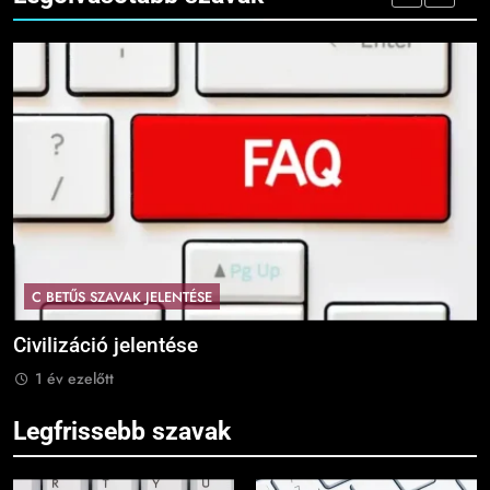
C BETŰS SZAVAK JELENTÉSE
Civilizáció jelentése
C
1 év ezelőtt
Legfrissebb szavak