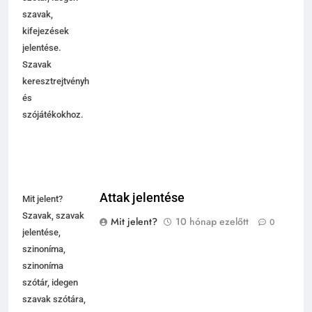
szavak,
kifejezések
jelentése.
Szavak
keresztrejtvényhez
és
szójátékokhoz.
Attak jelentése
Mit jelent?
Szavak, szavak
Mit jelent?
10 hónap ezelőtt
0
jelentése,
szinoníma,
szinoníma
szótár, idegen
szavak szótára,