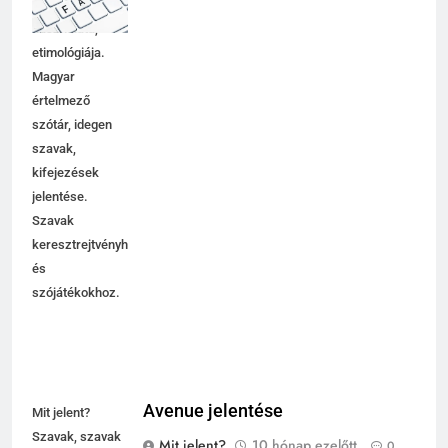
magyarázata,
használata,
etimológiája.
Magyar
értelmező
szótár, idegen
szavak,
kifejezések
jelentése.
Szavak
keresztrejtvényhez
és
szójátékokhoz.
Avenue jelentése
Mit jelent?
Szavak, szavak
Mit jelent?
10 hónap ezelőtt
0