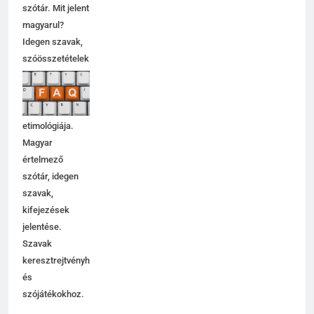
szótár. Mit jelent
magyarul?
Idegen szavak,
szóösszetételek
jelentése,
magyarázata,
használata,
etimológiája.
Magyar
értelmező
szótár, idegen
szavak,
kifejezések
jelentése.
Szavak
keresztrejtvényhez
és
szójátékokhoz.