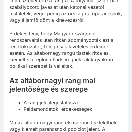
ki a tiszteket erre a rangra. A folyamat szigorúan
szabályozott: javaslat után katonai vezetői
testületek, végül pedig az országos főparancsnok,
vagy államfő dönt a kinevezésről.
Érdekes tény, hogy Magyarországon a
rendszerváltás után ritkán adományozták ezt a
rendfokozatot, főleg csak kivételes érdemek
esetén. Az altábornagy rangú tisztek ritka és
kiemelt szereplői a hadseregnek, akik gyakran
politikai szerepet is vállaltak.
Az altábornagyi rang mai
jelentősége és szerepe
A rang jelenlegi státusza
Példamondatok, érdekességek
Ma az altábornagyi rang elsősorban tiszteletbeli
vagy kiemelt parancsnoki pozíciót jelent. A