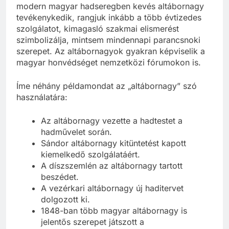
modern magyar hadseregben kevés altábornagy
tevékenykedik, rangjuk inkább a több évtizedes
szolgálatot, kimagasló szakmai elismerést
szimbolizálja, mintsem mindennapi parancsnoki
szerepet. Az altábornagyok gyakran képviselik a
magyar honvédséget nemzetközi fórumokon is.
Íme néhány példamondat az „altábornagy” szó
használatára:
Az altábornagy vezette a hadtestet a
hadművelet során.
Sándor altábornagy kitüntetést kapott
kiemelkedő szolgálatáért.
A díszszemlén az altábornagy tartott
beszédet.
A vezérkari altábornagy új haditervet
dolgozott ki.
1848-ban több magyar altábornagy is
jelentős szerepet játszott a