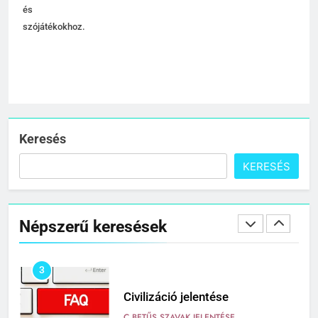
és
Centenárium jelentése
szójátékokhoz.
C BETŰS SZAVAK JELENTÉSE
1
Cigánykerék jelentése
C BETŰS SZAVAK JELENTÉSE
Keresés
KERESÉS
2
Cingár jelentése
Népszerű keresések
C BETŰS SZAVAK JELENTÉSE
3
Civilizáció jelentése
C BETŰS SZAVAK JELENTÉSE