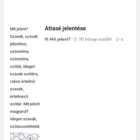
Attasé jelentése
Mit jelent?
Szavak, szavak
Mit jelent?
10 hónap ezelőtt
0
jelentése,
szinoníma,
szinoníma
szótár, idegen
szavak szótára,
rokon értelmű
szavak,
értelmező
szótár. Mit jelent
magyarul?
Idegen szavak,
szóösszetételek
jelentése,