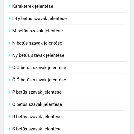
Karakterek jelentése
6
L-Ly betűs szavak jelentése
Centrális jelentése
M betűs szavak jelentése
C BETŰS SZAVAK JELENTÉSE
N betűs szavak jelentése
7
Ny betűs szavak jelentése
Céltudatos jelentése
O-Ó betűs szavak jelentése
C BETŰS SZAVAK JELENTÉSE
Ö-Ő betűs szavak jelentése
8
P betűs szavak jelentése
Centenárium jelentése
Q betűs szavak jelentése
C BETŰS SZAVAK JELENTÉSE
R betűs szavak jelentése
S betűs szavak jelentése