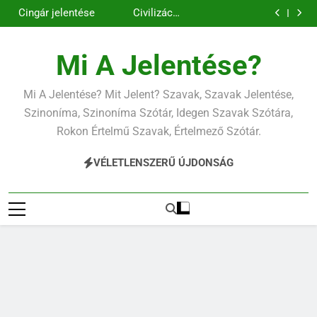
Contemporary
Cigánykerék
Ugrás
jelentése
jelentése
Cingár jelentése
Civilizáció
a
jelentése
Contemporary
jelentése
tartalomra
Mi A Jelentése?
Mi A Jelentése? Mit Jelent? Szavak, Szavak Jelentése,
Szinoníma, Szinoníma Szótár, Idegen Szavak Szótára,
Rokon Értelmű Szavak, Értelmező Szótár.
VÉLETLENSZERŰ ÚJDONSÁG