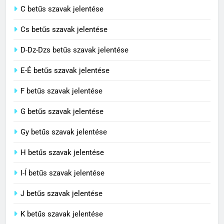
C betűs szavak jelentése
C BETŰS SZAVAK JELENTÉSE
Cs betűs szavak jelentése
3
D-Dz-Dzs betűs szavak jelentése
Civilizáció jelentése
E-É betűs szavak jelentése
C BETŰS SZAVAK JELENTÉSE
F betűs szavak jelentése
G betűs szavak jelentése
4
Contemporary jelentése
Gy betűs szavak jelentése
C BETŰS SZAVAK JELENTÉSE
H betűs szavak jelentése
I-Í betűs szavak jelentése
5
J betűs szavak jelentése
Célkitűzés jelentése
C BETŰS SZAVAK JELENTÉSE
K betűs szavak jelentése