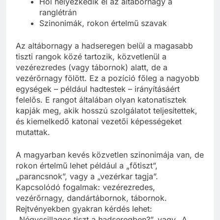
Hol helyezkedik el az altábornagy a
ranglétrán
Szinonimák, rokon értelmű szavak
Az altábornagy a hadseregen belül a magasabb
tiszti rangok közé tartozik, közvetlenül a
vezérezredes (vagy tábornok) alatt, de a
vezérőrnagy fölött. Ez a pozíció főleg a nagyobb
egységek – például hadtestek – irányításáért
felelős. E rangot általában olyan katonatisztek
kapják meg, akik hosszú szolgálatot teljesítettek,
és kiemelkedő katonai vezetői képességeket
mutattak.
A magyarban kevés közvetlen szinonimája van, de
rokon értelmű lehet például a „főtiszt”,
„parancsnok”, vagy a „vezérkar tagja”.
Kapcsolódó fogalmak: vezérezredes,
vezérőrnagy, dandártábornok, tábornok.
Rejtvényekben gyakran kérdés lehet:
„Négycsillagos tiszt a hadseregben?”, vagy „A