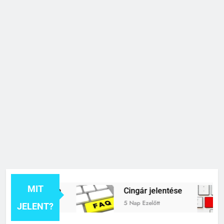
MIT
k jelentése
Cingár jelentése
5 Nap Ezelőtt
JELENT?