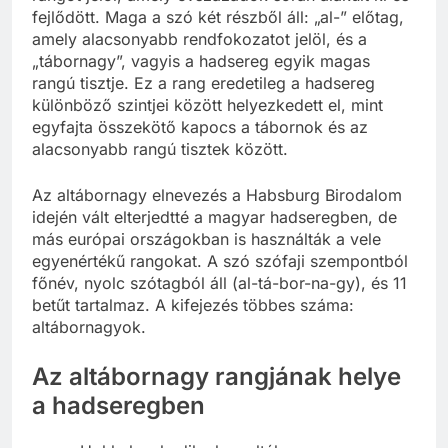
fejlődött. Maga a szó két részből áll: „al-” előtag,
amely alacsonyabb rendfokozatot jelöl, és a
„tábornagy”, vagyis a hadsereg egyik magas
rangú tisztje. Ez a rang eredetileg a hadsereg
különböző szintjei között helyezkedett el, mint
egyfajta összekötő kapocs a tábornok és az
alacsonyabb rangú tisztek között.
Az altábornagy elnevezés a Habsburg Birodalom
idején vált elterjedtté a magyar hadseregben, de
más európai országokban is használták a vele
egyenértékű rangokat. A szó szófaji szempontból
főnév, nyolc szótagból áll (al-tá-bor-na-gy), és 11
betűt tartalmaz. A kifejezés többes száma:
altábornagyok.
Az altábornagy rangjának helye
a hadseregben