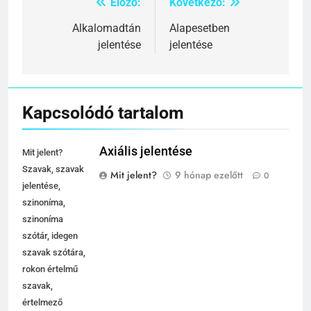
Előző:
Következő:
Bejegyzés
navigáció
Alkalomadtán
Alapesetben
jelentése
jelentése
Kapcsolódó tartalom
Axiális jelentése
Mit jelent?
Szavak, szavak
Mit jelent?
9 hónap ezelőtt
0
jelentése,
szinoníma,
szinoníma
szótár, idegen
szavak szótára,
rokon értelmű
szavak,
értelmező