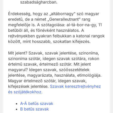
szabadságharcban.
Érdekesség, hogy az „altábornagy” szó magyar
eredetű, de a német „Generalleutnant” rang
megfelelője is. A szótagolása: al-tá-bor-na-gy, 11
betűből áll, és főnévként használatos. A
rejtvényekben gyakran felbukkan a katonai rangok
között, mint hosszabb, szokatlan kifejezés.
Mit jelent? Szavak, szavak jelentése, szinoníma,
szinoníma szótár, idegen szavak szótára, rokon
értelmű szavak, értelmező szótár. Mit jelent
magyarul? Idegen szavak, szóösszetételek
jelentése, magyarázata, használata, etimológiája.
Magyar értelmező szótár, idegen szavak,
kifejezések jelentése.
Szavak keresztrejtvényhez
és szójátékokhoz.
A-Á betűs szavak
B betűs szavak