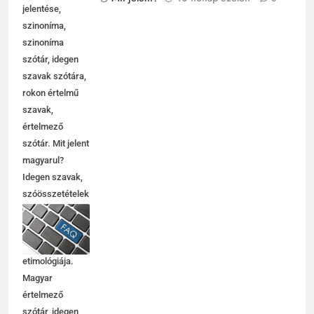
jelentése,
szinoníma,
szinoníma
szótár, idegen
szavak szótára,
rokon értelmű
szavak,
értelmező
szótár. Mit jelent
magyarul?
Idegen szavak,
szóösszetételek
jelentése,
magyarázata,
használata,
etimológiája.
Magyar
értelmező
szótár, idegen