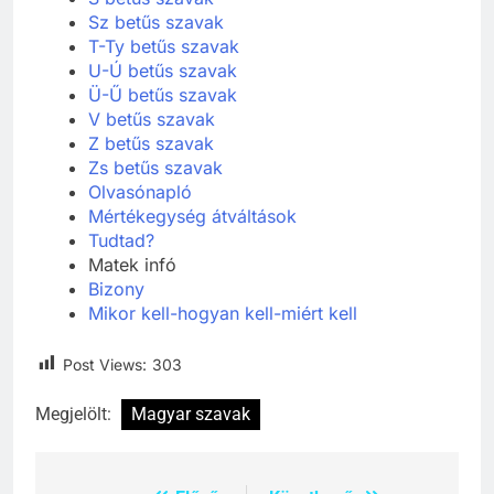
Sz betűs szavak
T-Ty betűs szavak
U-Ú betűs szavak
Ü-Ű betűs szavak
V betűs szavak
Z betűs szavak
Zs betűs szavak
Olvasónapló
Mértékegység átváltások
Tudtad?
Matek infó
Bizony
Mikor kell-hogyan kell-miért kell
Post Views:
303
Megjelölt:
Magyar szavak