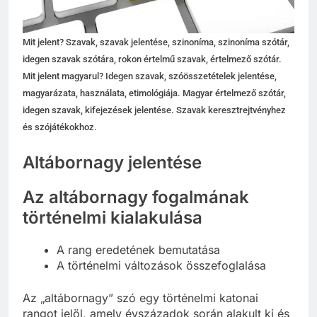
Mit jelent? Szavak, szavak jelentése, szinoníma, szinoníma szótár,
idegen szavak szótára, rokon értelmű szavak, értelmező szótár.
Mit jelent magyarul? Idegen szavak, szóösszetételek jelentése,
magyarázata, használata, etimológiája. Magyar értelmező szótár,
idegen szavak, kifejezések jelentése. Szavak keresztrejtvényhez
és szójátékokhoz.
Altábornagy jelentése
Az altábornagy fogalmának
történelmi kialakulása
A rang eredetének bemutatása
A történelmi változások összefoglalása
Az „altábornagy” szó egy történelmi katonai
rangot jelöl, amely évszázadok során alakult ki és