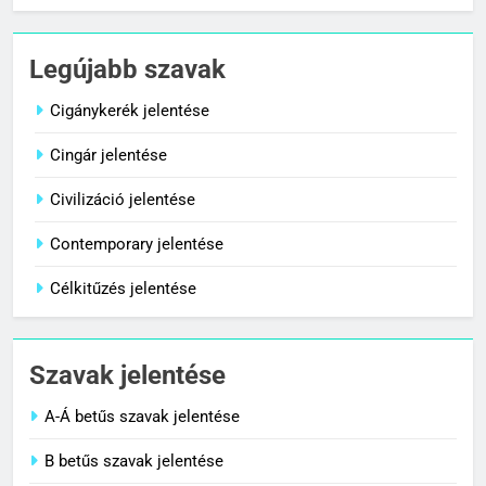
7
Céltudatos jelentése
Legújabb szavak
C BETŰS SZAVAK JELENTÉSE
Cigánykerék jelentése
Cingár jelentése
8
Centenárium jelentése
Civilizáció jelentése
C BETŰS SZAVAK JELENTÉSE
Contemporary jelentése
Célkitűzés jelentése
1
Cigánykerék jelentése
Szavak jelentése
C BETŰS SZAVAK JELENTÉSE
A-Á betűs szavak jelentése
2
B betűs szavak jelentése
Cingár jelentése