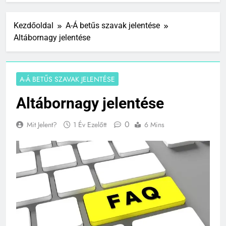
Kezdőoldal
A-Á betűs szavak jelentése
Altábornagy jelentése
A-Á BETŰS SZAVAK JELENTÉSE
Altábornagy jelentése
0
Mit Jelent?
1 Év Ezelőtt
6 Mins