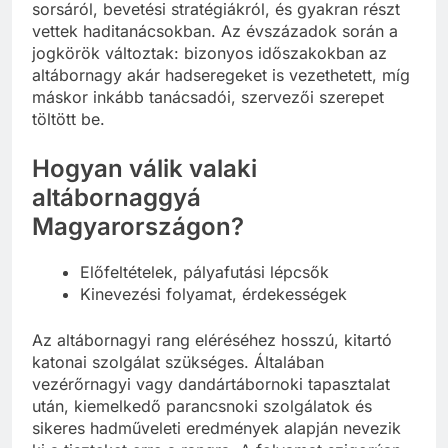
sorsáról, bevetési stratégiákról, és gyakran részt
vettek haditanácsokban. Az évszázadok során a
jogkörök változtak: bizonyos időszakokban az
altábornagy akár hadseregeket is vezethetett, míg
máskor inkább tanácsadói, szervezői szerepet
töltött be.
Hogyan válik valaki
altábornaggyá
Magyarországon?
Előfeltételek, pályafutási lépcsők
Kinevezési folyamat, érdekességek
Az altábornagyi rang eléréséhez hosszú, kitartó
katonai szolgálat szükséges. Általában
vezérőrnagyi vagy dandártábornoki tapasztalat
után, kiemelkedő parancsnoki szolgálatok és
sikeres hadműveleti eredmények alapján nevezik