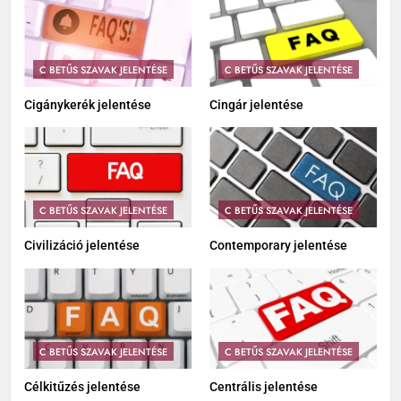
C BETŰS SZAVAK JELENTÉSE
C BETŰS SZAVAK JELENTÉSE
Cigánykerék jelentése
Cingár jelentése
C BETŰS SZAVAK JELENTÉSE
C BETŰS SZAVAK JELENTÉSE
Civilizáció jelentése
Contemporary jelentése
C BETŰS SZAVAK JELENTÉSE
C BETŰS SZAVAK JELENTÉSE
Célkitűzés jelentése
Centrális jelentése