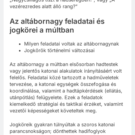
vezérezredes alatt álló rang?”
Az altábornagy feladatai és
jogkörei a múltban
Milyen feladatai voltak az altábornagynak
Jogkörök történelmi változásai
Az altábornagy a múltban elsősorban hadtestek
vagy jelentős katonai alakulatok irányításáért volt
felelős. Feladatai közé tartozott a hadműveletek
tervezése, a katonai egységek összefogása és
koordinálása, valamint a hadtápkérdések (ellátás,
utánpótlás) felügyelete. Ezek a feladatok
kiemelkedő stratégiai és taktikai érzéket, valamint
vezetői képességeket követeltek meg.
Jogköreik gyakran túlnyúltak a szoros katonai
parancsnokságon; dönthettek hadifoglyok