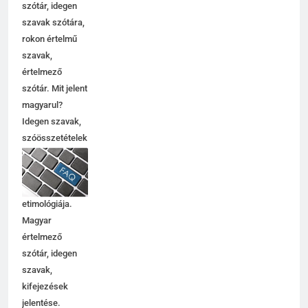
szinoníma
szótár, idegen
szavak szótára,
rokon értelmű
szavak,
értelmező
szótár. Mit jelent
magyarul?
Idegen szavak,
szóösszetételek
jelentése,
magyarázata,
használata,
etimológiája.
Magyar
értelmező
szótár, idegen
szavak,
kifejezések