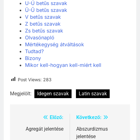
T-Ty betűs szavak
U-Ú betűs szavak
Ü-Ű betűs szavak
V betűs szavak
Z betűs szavak
Zs betűs szavak
Olvasónapló
Mértékegység átváltások
Tudtad?
Bizony
Mikor kell-hogyan kell-miért kell
Post Views:
283
Megjelölt:
Idegen szavak
Latin szavak
Előző:
Következő:
Bejegyzés
navigáció
Agregát jelentése
Abszurdizmus