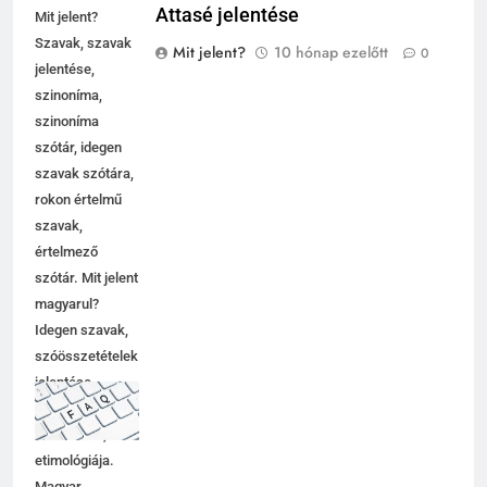
Attasé jelentése
Mit jelent?
Szavak, szavak
Mit jelent?
10 hónap ezelőtt
0
jelentése,
szinoníma,
szinoníma
szótár, idegen
szavak szótára,
rokon értelmű
szavak,
értelmező
szótár. Mit jelent
magyarul?
Idegen szavak,
szóösszetételek
jelentése,
magyarázata,
használata,
etimológiája.