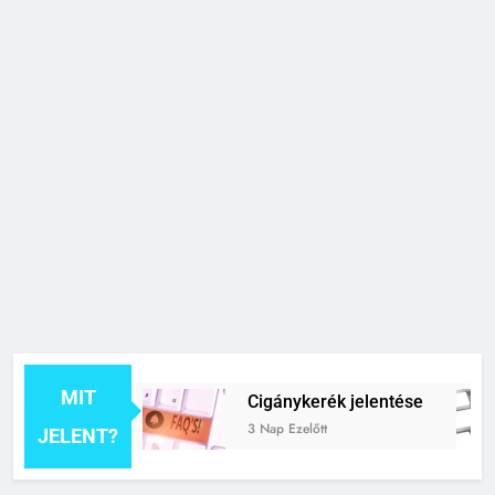
MIT
elentése
Cigánykerék jelentése
3 Nap Ezelőtt
JELENT?