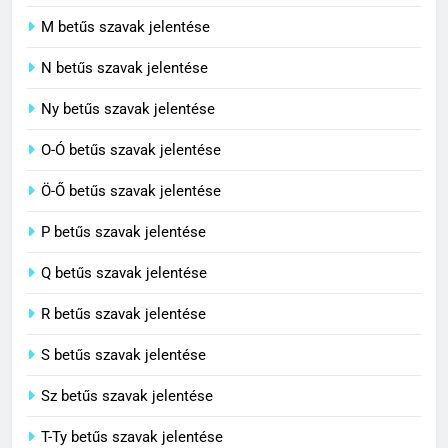
L-Ly betűs szavak jelentése
Célkitűzés jelentése
M betűs szavak jelentése
C BETŰS SZAVAK JELENTÉSE
N betűs szavak jelentése
7
Ny betűs szavak jelentése
Centrális jelentése
O-Ó betűs szavak jelentése
C BETŰS SZAVAK JELENTÉSE
Ö-Ő betűs szavak jelentése
8
P betűs szavak jelentése
Céltudatos jelentése
Q betűs szavak jelentése
C BETŰS SZAVAK JELENTÉSE
R betűs szavak jelentése
S betűs szavak jelentése
Sz betűs szavak jelentése