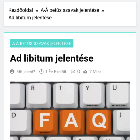
Kezdőoldal
A-Á betűs szavak jelentése
Ad libitum jelentése
A-Á BETŰS SZAVAK JELENTÉSE
Ad libitum jelentése
0
Mit Jelent?
1 Év Ezelőtt
7 Mins