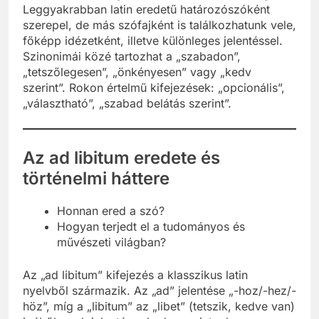
betűből áll, szótagolva: ad li-bi-tum (4 szótag).
Leggyakrabban latin eredetű határozószóként
szerepel, de más szófajként is találkozhatunk vele,
főképp idézetként, illetve különleges jelentéssel.
Szinonimái közé tartozhat a „szabadon”,
„tetszőlegesen”, „önkényesen” vagy „kedv
szerint”. Rokon értelmű kifejezések: „opcionális”,
„választható”, „szabad belátás szerint”.
Az ad libitum eredete és
történelmi háttere
Honnan ered a szó?
Hogyan terjedt el a tudományos és
művészeti világban?
Az „ad libitum” kifejezés a klasszikus latin
nyelvből származik. Az „ad” jelentése „-hoz/-hez/-
höz”, míg a „libitum” az „libet” (tetszik, kedve van)