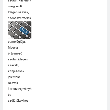
Contemporary jelentése
szótár. Mit jelent
C BETŰS SZAVAK JELENTÉSE
magyarul?
Idegen szavak,
szóösszetételek
6
jelentése,
magyarázata,
Célkitűzés jelentése
használata,
C BETŰS SZAVAK JELENTÉSE
etimológiája.
Magyar
értelmező
7
szótár, idegen
Centrális jelentése
szavak,
C BETŰS SZAVAK JELENTÉSE
kifejezések
jelentése.
Szavak
8
keresztrejtvényhez
és
Céltudatos jelentése
szójátékokhoz.
C BETŰS SZAVAK JELENTÉSE