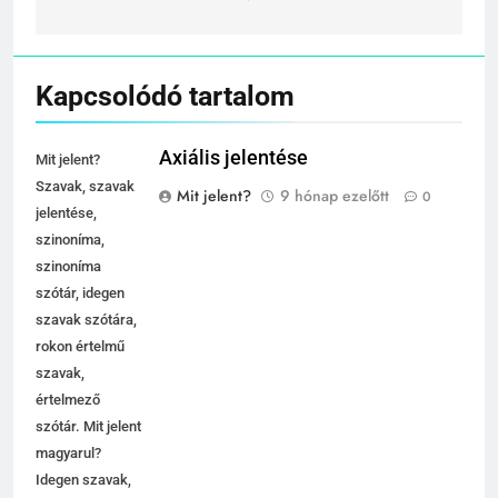
jelentése
Kapcsolódó tartalom
Axiális jelentése
Mit jelent?
Szavak, szavak
Mit jelent?
9 hónap ezelőtt
0
jelentése,
szinoníma,
szinoníma
szótár, idegen
szavak szótára,
rokon értelmű
szavak,
értelmező
szótár. Mit jelent
magyarul?