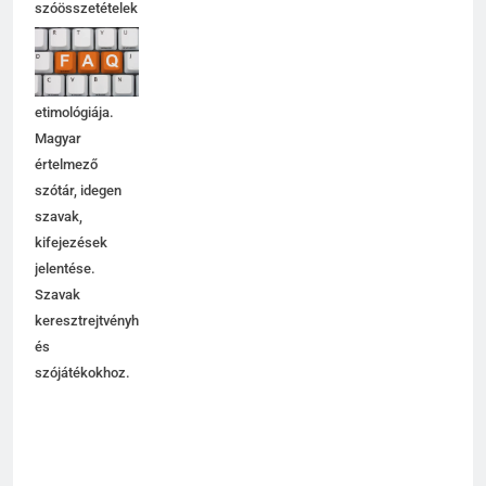
Idegen szavak,
szóösszetételek
jelentése,
magyarázata,
használata,
etimológiája.
Magyar
értelmező
szótár, idegen
szavak,
kifejezések
jelentése.
Szavak
keresztrejtvényhez
és
szójátékokhoz.