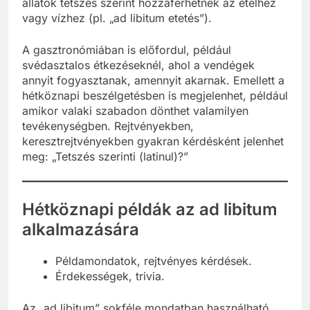
állatok tetszés szerint hozzáférhetnek az ételhez
vagy vízhez (pl. „ad libitum etetés”).
A gasztronómiában is előfordul, például
svédasztalos étkezéseknél, ahol a vendégek
annyit fogyasztanak, amennyit akarnak. Emellett a
hétköznapi beszélgetésben is megjelenhet, például
amikor valaki szabadon dönthet valamilyen
tevékenységben. Rejtvényekben,
keresztrejtvényekben gyakran kérdésként jelenhet
meg: „Tetszés szerinti (latinul)?”
Hétköznapi példák az ad libitum
alkalmazására
Példamondatok, rejtvényes kérdések.
Érdekességek, trivia.