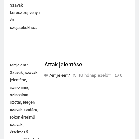
jelentése.
Szavak
keresztrejtvényhez
és
szójátékokhoz.
Attak jelentése
Mit jelent?
Szavak, szavak
Mit jelent?
10 hónap ezelőtt
0
jelentése,
szinoníma,
szinoníma
szótár, idegen
szavak szótára,
rokon értelmű
szavak,
5
értelmező