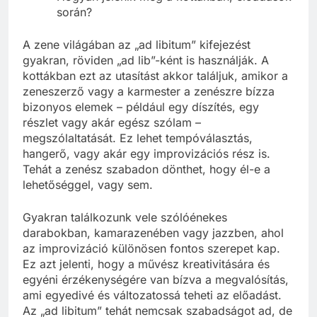
Hogyan jelenik meg a kottákban, előadások
során?
A zene világában az „ad libitum” kifejezést
gyakran, röviden „ad lib”-ként is használják. A
kottákban ezt az utasítást akkor találjuk, amikor a
zeneszerző vagy a karmester a zenészre bízza
bizonyos elemek – például egy díszítés, egy
részlet vagy akár egész szólam –
megszólaltatását. Ez lehet tempóválasztás,
hangerő, vagy akár egy improvizációs rész is.
Tehát a zenész szabadon dönthet, hogy él-e a
lehetőséggel, vagy sem.
Gyakran találkozunk vele szólóénekes
darabokban, kamarazenében vagy jazzben, ahol
az improvizáció különösen fontos szerepet kap.
Ez azt jelenti, hogy a művész kreativitására és
egyéni érzékenységére van bízva a megvalósítás,
ami egyedivé és változatossá teheti az előadást.