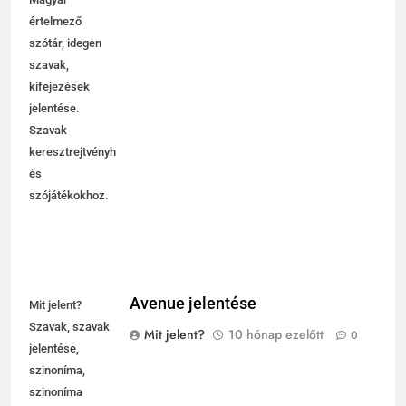
Magyar
értelmező
szótár, idegen
szavak,
kifejezések
jelentése.
Szavak
keresztrejtvényhez
és
szójátékokhoz.
Avenue jelentése
Mit jelent?
Szavak, szavak
Mit jelent?
10 hónap ezelőtt
0
jelentése,
szinoníma,