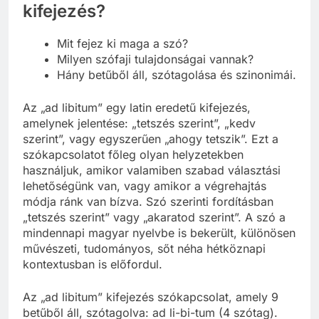
Mit jelent pontosan az ad libitum
kifejezés?
Mit fejez ki maga a szó?
Milyen szófaji tulajdonságai vannak?
Hány betűből áll, szótagolása és szinonimái.
Az „ad libitum” egy latin eredetű kifejezés,
amelynek jelentése: „tetszés szerint”, „kedv
szerint”, vagy egyszerűen „ahogy tetszik”. Ezt a
szókapcsolatot főleg olyan helyzetekben
használjuk, amikor valamiben szabad választási
lehetőségünk van, vagy amikor a végrehajtás
módja ránk van bízva. Szó szerinti fordításban
„tetszés szerint” vagy „akaratod szerint”. A szó a
mindennapi magyar nyelvbe is bekerült, különösen
művészeti, tudományos, sőt néha hétköznapi
kontextusban is előfordul.
Az „ad libitum” kifejezés szókapcsolat, amely 9