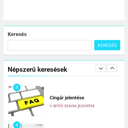
1
Citrancs jelentése
C BETŰS SZAVAK JELENTÉSE
Keresés
KERESÉS
2
Cigánykerék jelentése
Népszerű keresések
C BETŰS SZAVAK JELENTÉSE
3
Cingár jelentése
C BETŰS SZAVAK JELENTÉSE