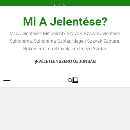
Ugrás
a
tartalomra
Mi A Jelentése?
Mi A Jelentése? Mit Jelent? Szavak, Szavak Jelentése,
Szinoníma, Szinoníma Szótár, Idegen Szavak Szótára,
Rokon Értelmű Szavak, Értelmező Szótár.
VÉLETLENSZERŰ ÚJDONSÁG