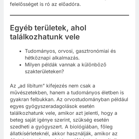
Az „ad libitum” tehát nemcsak szabadságot ad, de
felelősséget is ró az előadóra.
Egyéb területek, ahol
találkozhatunk vele
Tudományos, orvosi, gasztronómiai és
hétköznapi alkalmazás.
Milyen példák vannak a különböző
szakterületeken?
Az „ad libitum” kifejezés nem csak a
művészetekben, hanem a tudományos életben is
gyakran felbukkan. Az orvostudományban például
egyes gyógyszeradagolások esetén
találkozhatunk vele, amikor azt jelenti, hogy a
beteg saját igénye szerint, szükség esetén
szedheti a gyógyszert. A biológiában, főleg
állatkísérleteknél, akkor használják, amikor az