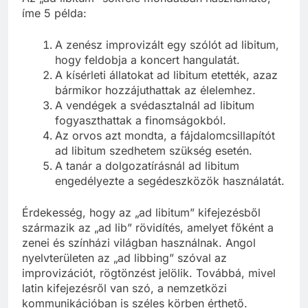
Az „ad libitum” sokféle mondatban használható,
íme 5 példa:
A zenész improvizált egy szólót ad libitum,
hogy feldobja a koncert hangulatát.
A kísérleti állatokat ad libitum etették, azaz
bármikor hozzájuthattak az élelemhez.
A vendégek a svédasztalnál ad libitum
fogyaszthattak a finomságokból.
Az orvos azt mondta, a fájdalomcsillapítót
ad libitum szedhetem szükség esetén.
A tanár a dolgozatírásnál ad libitum
engedélyezte a segédeszközök használatát.
Érdekesség, hogy az „ad libitum” kifejezésből
származik az „ad lib” rövidítés, amelyet főként a
zenei és színházi világban használnak. Angol
nyelvterületen az „ad libbing” szóval az
improvizációt, rögtönzést jelölik. Továbbá, mivel
latin kifejezésről van szó, a nemzetközi