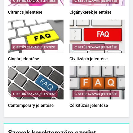
C BETŰS SZAVAK JELENTÉSE
C BETŰS SZAVAK JELENTÉSE
Citrancs jelentése
Cigánykerék jelentése
C BETŰS SZAVAK JELENTÉSE
C BETŰS SZAVAK JELENTÉSE
Cingár jelentése
Civilizáció jelentése
C BETŰS SZAVAK JELENTÉSE
C BETŰS SZAVAK JELENTÉSE
Contemporary jelentése
Célkitűzés jelentése