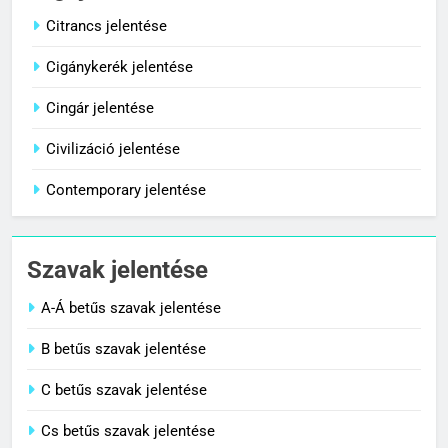
Legújabb szavak
C BETŰS SZAVAK JELENTÉSE
Citrancs jelentése
Cigánykerék jelentése
8
Céltudatos jelentése
Cingár jelentése
C BETŰS SZAVAK JELENTÉSE
Civilizáció jelentése
Contemporary jelentése
1
Citrancs jelentése
Szavak jelentése
C BETŰS SZAVAK JELENTÉSE
A-Á betűs szavak jelentése
2
B betűs szavak jelentése
Cigánykerék jelentése
C betűs szavak jelentése
C BETŰS SZAVAK JELENTÉSE