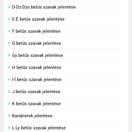
Cs betűs szavak jelentése
3
D-Dz-Dzs betűs szavak jelentése
Cingár jelentése
E-É betűs szavak jelentése
C BETŰS SZAVAK JELENTÉSE
F betűs szavak jelentése
G betűs szavak jelentése
4
Civilizáció jelentése
Gy betűs szavak jelentése
C BETŰS SZAVAK JELENTÉSE
H betűs szavak jelentése
I-Í betűs szavak jelentése
5
J betűs szavak jelentése
Contemporary jelentése
C BETŰS SZAVAK JELENTÉSE
K betűs szavak jelentése
Karakterek jelentése
6