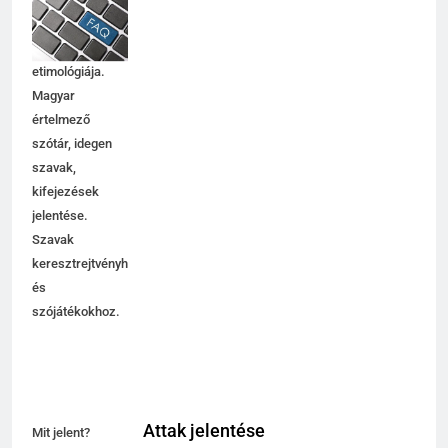
magyarázata,
használata,
etimológiája.
Magyar
értelmező
szótár, idegen
szavak,
kifejezések
jelentése.
Szavak
keresztrejtvényhez
és
szójátékokhoz.
Attak jelentése
Mit jelent?