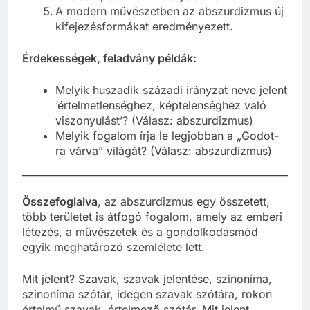
A modern művészetben az abszurdizmus új
kifejezésformákat eredményezett.
Érdekességek, feladvány példák:
Melyik huszadik századi irányzat neve jelent
‘értelmetlenséghez, képtelenséghez való
viszonyulást’? (Válasz: abszurdizmus)
Melyik fogalom írja le legjobban a „Godot-
ra várva” világát? (Válasz: abszurdizmus)
Összefoglalva
, az abszurdizmus egy összetett,
több területet is átfogó fogalom, amely az emberi
létezés, a művészetek és a gondolkodásmód
egyik meghatározó szemlélete lett.
Mit jelent? Szavak, szavak jelentése, szinoníma,
szinoníma szótár, idegen szavak szótára, rokon
értelmű szavak, értelmező szótár. Mit jelent