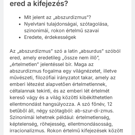
ered a kifejezés?
Mit jelent az „abszurdizmus”?
Nyelvtani tulajdonságai, szótagolása,
szinonimái, rokon értelmű szavai
Eredete, érdekességek
Az „abszurdizmus” szó a latin „absurdus” szóból
ered, amely eredetileg „össze nem illő”,
„értelmetlen” jelentéssel bír. Maga az
abszurdizmus fogalma egy világnézetet, illetve
művészeti, filozófiai irányzatot takar, amely az
emberi létezést alapvetően értelmetlennek,
céltalannak tekinti, és az emberi lét értelmét
kereső vágy és a világ közötti kibékíthetetlen
ellentmondást hangsúlyozza. A szó főnév, 12
betűből áll, négy szótagból: ab-szur-di-zmus.
Szinonimái lehetnek például: értelmetlenség,
képtelenség, röhejesség, ellentmondásosság,
irracionalizmus. Rokon értelmű kifejezések között