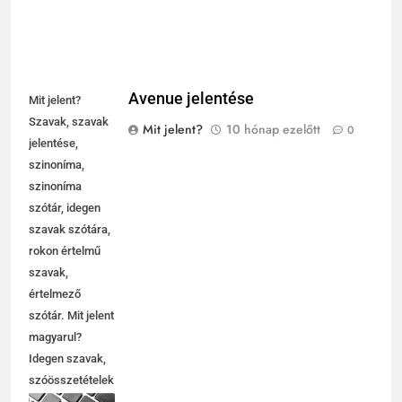
Avenue jelentése
Mit jelent?
Szavak, szavak
Mit jelent?
10 hónap ezelőtt
0
jelentése,
szinoníma,
szinoníma
szótár, idegen
szavak szótára,
rokon értelmű
szavak,
értelmező
szótár. Mit jelent
magyarul?
Idegen szavak,
szóösszetételek
jelentése,