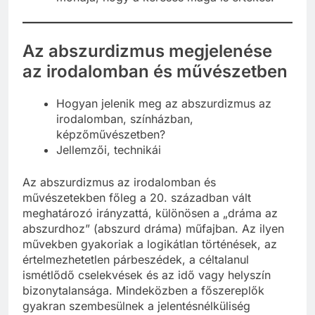
Az abszurdizmus megjelenése
az irodalomban és művészetben
Hogyan jelenik meg az abszurdizmus az
irodalomban, színházban,
képzőművészetben?
Jellemzői, technikái
Az abszurdizmus az irodalomban és
művészetekben főleg a 20. században vált
meghatározó irányzattá, különösen a „dráma az
abszurdhoz” (abszurd dráma) műfajban. Az ilyen
művekben gyakoriak a logikátlan történések, az
értelmezhetetlen párbeszédek, a céltalanul
ismétlődő cselekvések és az idő vagy helyszín
bizonytalansága. Mindeközben a főszereplők
gyakran szembesülnek a jelentésnélküliség