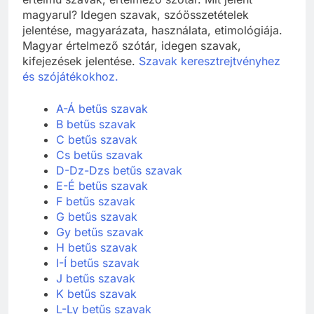
magyarul? Idegen szavak, szóösszetételek
jelentése, magyarázata, használata, etimológiája.
Magyar értelmező szótár, idegen szavak,
kifejezések jelentése.
Szavak keresztrejtvényhez
és szójátékokhoz.
A-Á betűs szavak
B betűs szavak
C betűs szavak
Cs betűs szavak
D-Dz-Dzs betűs szavak
E-É betűs szavak
F betűs szavak
G betűs szavak
Gy betűs szavak
H betűs szavak
I-Í betűs szavak
J betűs szavak
K betűs szavak
L-Ly betűs szavak