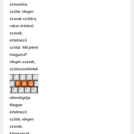
szinoníma
szótár, idegen
szavak szótára,
rokon értelmű
szavak,
értelmező
szótár. Mit jelent
magyarul?
Idegen szavak,
szóösszetételek
jelentése,
magyarázata,
használata,
etimológiája.
Magyar
értelmező
szótár, idegen
szavak,
kifejezések