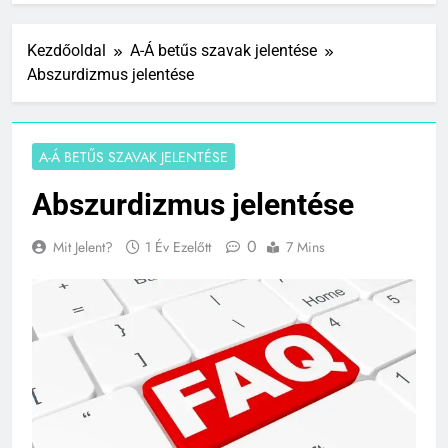
Kezdőoldal
A-Á betűs szavak jelentése
Abszurdizmus jelentése
A-Á BETŰS SZAVAK JELENTÉSE
Abszurdizmus jelentése
0
Mit Jelent?
1 Év Ezelőtt
7 Mins