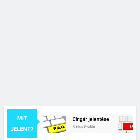
MIT
 jelentése
Cingár jelentése
C
5 Nap Ezelőtt
1 
JELENT?