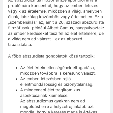
problémára koncentrál, hogy az emberi létezés
vágyik az értelemre, miközben a világ, amelyben
élünk, látszólag közömbös vagy értelmetlen. Ez a
„szembenállás” az, amit a 20. századi abszurdista
filozófusok, például Albert Camus, hangsúlyoztak:
az ember kérdéseket tesz fel az élet értelmére, de
a világ nem ad választ – ez az abszurd
tapasztalata.
A főbb abszurdista gondolatok közé tartozik:
Az élet értelmetlenségének elfogadása,
miközben továbbra is keresünk választ.
Az emberi létezésben rejlő
ellentmondásosság és bizonytalanság.
A mindennapi élet tragikomikus
aspektusainak kiemelése.
Az abszurdizmus gyakran nem ad
megoldást erre a helyzetre; inkább azt
mondja, hogy a keresés maga is értékes.