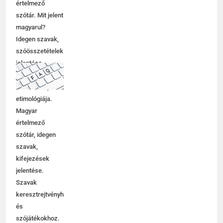
értelmező
szótár. Mit jelent
magyarul?
Idegen szavak,
szóösszetételek
jelentése,
magyarázata,
használata,
etimológiája.
Magyar
értelmező
szótár, idegen
szavak,
kifejezések
jelentése.
Szavak
keresztrejtvényhez
és
szójátékokhoz.