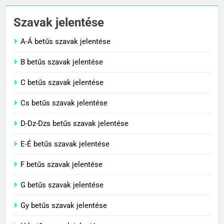
Cigánykerék jelentése
Szavak jelentése
C BETŰS SZAVAK JELENTÉSE
A-Á betűs szavak jelentése
2
B betűs szavak jelentése
Cingár jelentése
C betűs szavak jelentése
C BETŰS SZAVAK JELENTÉSE
Cs betűs szavak jelentése
3
D-Dz-Dzs betűs szavak jelentése
Civilizáció jelentése
E-É betűs szavak jelentése
C BETŰS SZAVAK JELENTÉSE
F betűs szavak jelentése
G betűs szavak jelentése
4
Contemporary jelentése
Gy betűs szavak jelentése
C BETŰS SZAVAK JELENTÉSE