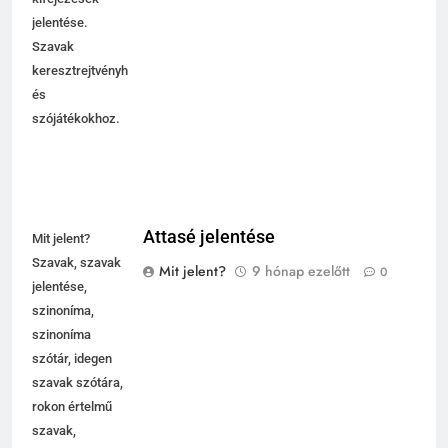
jelentése.
Szavak
keresztrejtvényhez
és
szójátékokhoz.
Attasé jelentése
Mit jelent?
Szavak, szavak
Mit jelent?
9 hónap ezelőtt
0
jelentése,
szinoníma,
szinoníma
szótár, idegen
szavak szótára,
rokon értelmű
szavak,