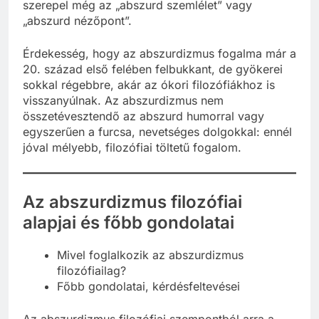
szerepel még az „abszurd szemlélet” vagy
„abszurd nézőpont”.
Érdekesség, hogy az abszurdizmus fogalma már a
20. század első felében felbukkant, de gyökerei
sokkal régebbre, akár az ókori filozófiákhoz is
visszanyúlnak. Az abszurdizmus nem
összetévesztendő az abszurd humorral vagy
egyszerűen a furcsa, nevetséges dolgokkal: ennél
jóval mélyebb, filozófiai töltetű fogalom.
Az abszurdizmus filozófiai
alapjai és főbb gondolatai
Mivel foglalkozik az abszurdizmus
filozófiailag?
Főbb gondolatai, kérdésfeltevései
Az abszurdizmus filozófiai szempontból arra a