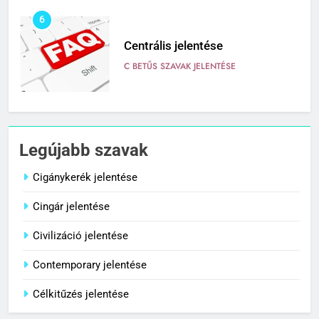
6
Centrális jelentése
C BETŰS SZAVAK JELENTÉSE
7
Céltudatos jelentése
Legújabb szavak
C BETŰS SZAVAK JELENTÉSE
Cigánykerék jelentése
Cingár jelentése
8
Centenárium jelentése
Civilizáció jelentése
C BETŰS SZAVAK JELENTÉSE
Contemporary jelentése
Célkitűzés jelentése
1