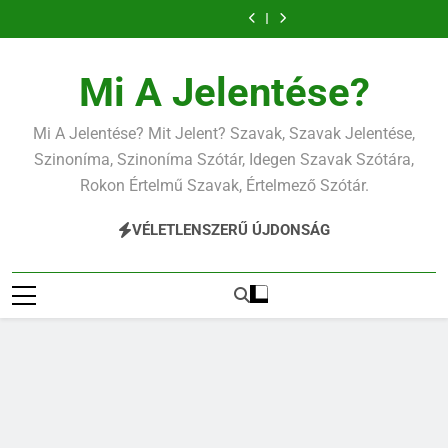
Ugrás
a
tartalomra
Mi A Jelentése?
Mi A Jelentése? Mit Jelent? Szavak, Szavak Jelentése,
Szinoníma, Szinoníma Szótár, Idegen Szavak Szótára,
Rokon Értelmű Szavak, Értelmező Szótár.
VÉLETLENSZERŰ ÚJDONSÁG