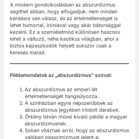
A modern gondolkodásban az abszurdizmus
segíthet abban, hogy elfogadjuk: nem minden
kérdésre van válasz, és az értelmetlenséget is
lehet humorral, iróniával vagy akár bátorsággal
kezelni. Ez a szemléletmód különösen hasznos
lehet a változó, néha kaotikus világban, ahol a
biztos kapaszkodók helyett sokszor csak a
keresés marad.
Példamondatok az „abszurdizmus” szóval:
Az abszurdizmus az emberi lét
értelmetlenségét hangsúlyozza.
A színházban egyre népszerűbbek az
abszurdizmus jegyében íródott darabok.
Örkény István művei kiváló példái a magyar
abszurdizmusnak.
Sokan vitáznak arról, hogy az abszurdizmus
valóban pesszimizmust jelent-e.