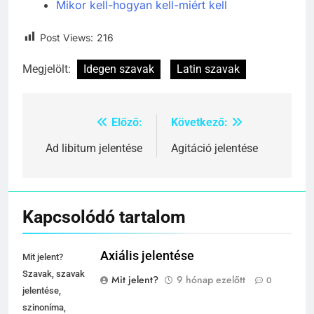
Mikor kell-hogyan kell-miért kell
Post Views:
216
Megjelölt:
Idegen szavak
Latin szavak
Előző:
Következő:
Bejegyzés
navigáció
Ad libitum jelentése
Agitáció jelentése
Kapcsolódó tartalom
Axiális jelentése
Mit jelent?
Szavak, szavak
Mit jelent?
9 hónap ezelőtt
0
jelentése,
szinoníma,