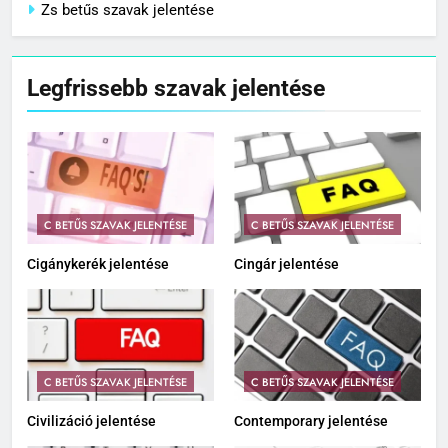
Zs betűs szavak jelentése
Legfrissebb szavak jelentése
C BETŰS SZAVAK JELENTÉSE
C BETŰS SZAVAK JELENTÉSE
Cigánykerék jelentése
Cingár jelentése
C BETŰS SZAVAK JELENTÉSE
C BETŰS SZAVAK JELENTÉSE
Civilizáció jelentése
Contemporary jelentése