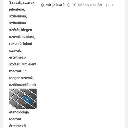
Szavak, szavak
Mit jelent?
10 hónap ezelőtt
0
jelentése,
szinoníma,
szinoníma
szótár, idegen
szavak szótára,
rokon értelmű
szavak,
5
értelmező
Célkitűzés jelentése
szótár. Mit jelent
C BETŰS SZAVAK JELENTÉSE
magyarul?
Idegen szavak,
szóösszetételek
6
jelentése,
magyarázata,
Centrális jelentése
használata,
C BETŰS SZAVAK JELENTÉSE
etimológiája.
Magyar
értelmező
7