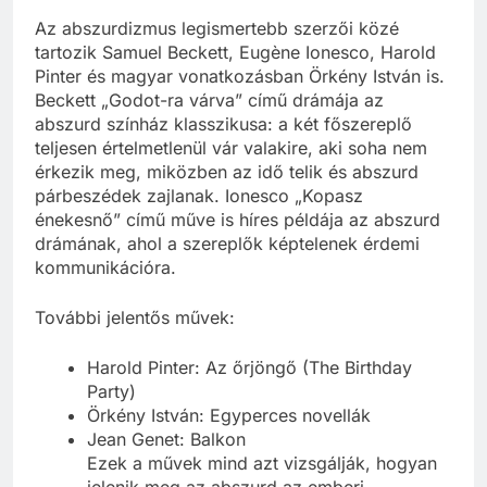
Az abszurdizmus legismertebb szerzői közé
tartozik Samuel Beckett, Eugène Ionesco, Harold
Pinter és magyar vonatkozásban Örkény István is.
Beckett „Godot-ra várva” című drámája az
abszurd színház klasszikusa: a két főszereplő
teljesen értelmetlenül vár valakire, aki soha nem
érkezik meg, miközben az idő telik és abszurd
párbeszédek zajlanak. Ionesco „Kopasz
énekesnő” című műve is híres példája az abszurd
drámának, ahol a szereplők képtelenek érdemi
kommunikációra.
További jelentős művek:
Harold Pinter: Az őrjöngő (The Birthday
Party)
Örkény István: Egyperces novellák
Jean Genet: Balkon
Ezek a művek mind azt vizsgálják, hogyan
jelenik meg az abszurd az emberi