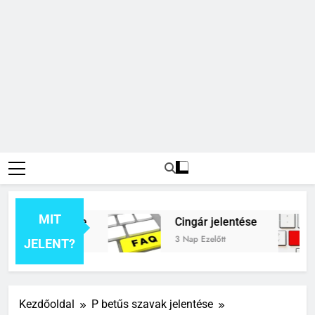
MIT
k jelentése
Cingár jelentése
3 Nap Ezelőtt
JELENT?
Kezdőoldal
P betűs szavak jelentése