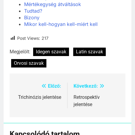
Mértékegység átváltások
Tudtad?
Bizony
Mikor kell-hogyan kell-miért kell
Post Views:
217
Megjelölt:
Idegen szavak
Latin szavak
Orvosi szavak
Előző:
Következő:
Bejegyzés
navigáció
Trichinózis jelentése
Retrospektív
jelentése
Kapcsolódó tartalom