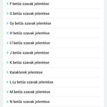
F betűs szavak jelentése
G betűs szavak jelentése
4
Contemporary jelentése
Gy betűs szavak jelentése
C BETŰS SZAVAK JELENTÉSE
H betűs szavak jelentése
I-Í betűs szavak jelentése
5
J betűs szavak jelentése
Célkitűzés jelentése
C BETŰS SZAVAK JELENTÉSE
K betűs szavak jelentése
Karakterek jelentése
6
L-Ly betűs szavak jelentése
Centrális jelentése
M betűs szavak jelentése
C BETŰS SZAVAK JELENTÉSE
N betűs szavak jelentése