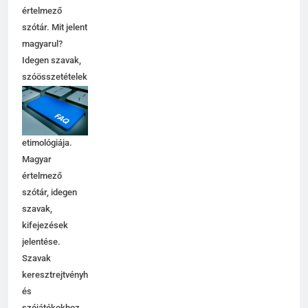
értelmező
szótár. Mit jelent
magyarul?
Idegen szavak,
szóösszetételek
jelentése,
magyarázata,
használata,
etimológiája.
Magyar
értelmező
szótár, idegen
szavak,
kifejezések
jelentése.
Szavak
keresztrejtvényhez
és
szójátékokhoz.