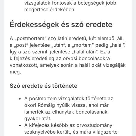
vizsgálatok fontosak a betegségek jobb
megértése érdekében.
Érdekességek és szó eredete
A „postmortem” szó latin eredetű, két elemből áll:
a „post” jelentése „után”, a „mortem” pedig „halál”.
Így a szó szerinti jelentése „halál után”. Ez a
kifejezés eredetileg az orvosi boncolásokra
vonatkozott, amelyek során a halál okát vizsgálják
meg.
Szó eredete és története
A postmortem vizsgálatok története az
ókori Rómáig nyúlik vissza, ahol már
ismerték az elhunytak boncolásának
gyakorlatát.
A kifejezés később az orvostudomány
szaknyelvébe került, és mára világszerte