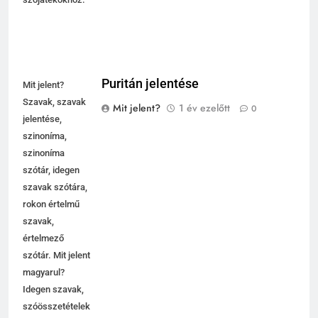
Puritán jelentése
Mit jelent?
Szavak, szavak
Mit jelent?
1 év ezelőtt
0
jelentése,
szinoníma,
szinoníma
szótár, idegen
szavak szótára,
rokon értelmű
szavak,
5
értelmező
Célkitűzés jelentése
szótár. Mit jelent
C BETŰS SZAVAK JELENTÉSE
magyarul?
Idegen szavak,
szóösszetételek