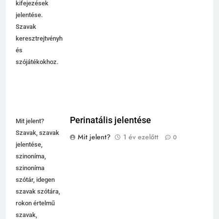
kifejezések
jelentése.
Szavak
keresztrejtvényhez
és
szójátékokhoz.
Perinatális jelentése
Mit jelent?
Szavak, szavak
Mit jelent?
1 év ezelőtt
0
jelentése,
szinoníma,
szinoníma
szótár, idegen
szavak szótára,
rokon értelmű
szavak,