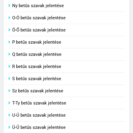
7
Ny betűs szavak jelentése
Céltudatos jelentése
O-Ó betűs szavak jelentése
C BETŰS SZAVAK JELENTÉSE
Ö-Ő betűs szavak jelentése
8
P betűs szavak jelentése
Centenárium jelentése
Q betűs szavak jelentése
C BETŰS SZAVAK JELENTÉSE
R betűs szavak jelentése
S betűs szavak jelentése
Sz betűs szavak jelentése
T-Ty betűs szavak jelentése
U-Ú betűs szavak jelentése
Ü-Ű betűs szavak jelentése