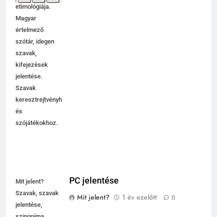
etimológiája.
Magyar
értelmező
szótár, idegen
szavak,
kifejezések
jelentése.
Szavak
keresztrejtvényhez
és
szójátékokhoz.
PC jelentése
Mit jelent?
Szavak, szavak
Mit jelent?
1 év ezelőtt
0
jelentése,
szinoníma,