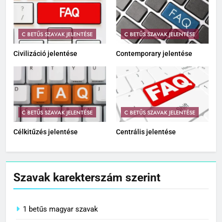
C BETŰS SZAVAK JELENTÉSE
C BETŰS SZAVAK JELENTÉSE
Civilizáció jelentése
Contemporary jelentése
C BETŰS SZAVAK JELENTÉSE
C BETŰS SZAVAK JELENTÉSE
Célkitűzés jelentése
Centrális jelentése
Szavak karekterszám szerint
1 betűs magyar szavak