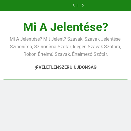
Ugrás
a
tartalomra
Mi A Jelentése?
Mi A Jelentése? Mit Jelent? Szavak, Szavak Jelentése,
Szinoníma, Szinoníma Szótár, Idegen Szavak Szótára,
Rokon Értelmű Szavak, Értelmező Szótár.
VÉLETLENSZERŰ ÚJDONSÁG