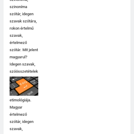
szinoníma
szótár, idegen
szavak szótára,
rokon értelmű
szavak,
értelmező
szótár. Mit jelent
magyarul?
Idegen szavak,
szóösszetételek
jelentése,
magyarázata,
használata,
etimológiája.
Magyar
értelmező
szótár, idegen
szavak,