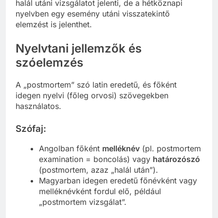
halál utáni vizsgálatot jelenti, de a hétköznapi
nyelvben egy esemény utáni visszatekintő
elemzést is jelenthet.
Nyelvtani jellemzők és
szóelemzés
A „postmortem” szó latin eredetű, és főként
idegen nyelvi (főleg orvosi) szövegekben
használatos.
Szófaj:
Angolban főként
melléknév
(pl. postmortem
examination = boncolás) vagy
határozószó
(postmortem, azaz „halál után”).
Magyarban idegen eredetű főnévként vagy
melléknévként fordul elő, például
„postmortem vizsgálat”.