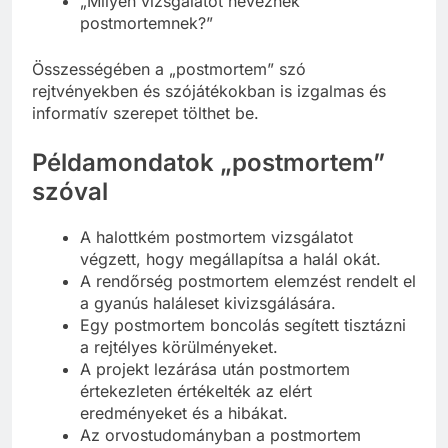
„Milyen vizsgálatot neveznek
postmortemnek?”
Összességében a „postmortem” szó
rejtvényekben és szójátékokban is izgalmas és
informatív szerepet tölthet be.
Példamondatok „postmortem”
szóval
A halottkém postmortem vizsgálatot
végzett, hogy megállapítsa a halál okát.
A rendőrség postmortem elemzést rendelt el
a gyanús haláleset kivizsgálására.
Egy postmortem boncolás segített tisztázni
a rejtélyes körülményeket.
A projekt lezárása után postmortem
értekezleten értékelték az elért
eredményeket és a hibákat.
Az orvostudományban a postmortem