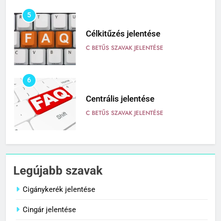
5
Célkitűzés jelentése
C BETŰS SZAVAK JELENTÉSE
6
Centrális jelentése
C BETŰS SZAVAK JELENTÉSE
7
Céltudatos jelentése
Legújabb szavak
C BETŰS SZAVAK JELENTÉSE
Cigánykerék jelentése
Cingár jelentése
8