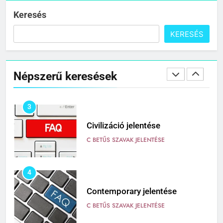
C BETŰS SZAVAK JELENTÉSE
Keresés
KERESÉS
2
Cingár jelentése
Népszerű keresések
C BETŰS SZAVAK JELENTÉSE
3
Civilizáció jelentése
C BETŰS SZAVAK JELENTÉSE
4
Contemporary jelentése
C BETŰS SZAVAK JELENTÉSE