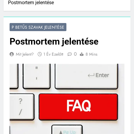
Postmortem jelentése
P BETŰS SZAVAK JELENTÉSE
Postmortem jelentése
0
Mit Jelent?
1 Év Ezelőtt
8 Mins