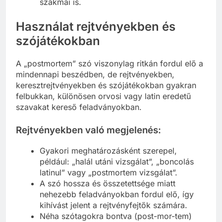
szakmai is.
Használat rejtvényekben és
szójátékokban
A „postmortem” szó viszonylag ritkán fordul elő a
mindennapi beszédben, de rejtvényekben,
keresztrejtvényekben és szójátékokban gyakran
felbukkan, különösen orvosi vagy latin eredetű
szavakat kereső feladványokban.
Rejtvényekben való megjelenés:
Gyakori meghatározásként szerepel,
például: „halál utáni vizsgálat”, „boncolás
latinul” vagy „postmortem vizsgálat”.
A szó hossza és összetettsége miatt
nehezebb feladványokban fordul elő, így
kihívást jelent a rejtvényfejtők számára.
Néha szótagokra bontva (post-mor-tem)