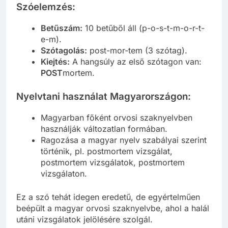
Szóelemzés:
Betűszám:
10 betűből áll (p-o-s-t-m-o-r-t-
e-m).
Szótagolás:
post-mor-tem (3 szótag).
Kiejtés:
A hangsúly az első szótagon van:
POST
mortem.
Nyelvtani használat Magyarországon:
Magyarban főként orvosi szaknyelvben
használják változatlan formában.
Ragozása a magyar nyelv szabályai szerint
történik, pl. postmortem vizsgálat,
postmortem vizsgálatok, postmortem
vizsgálaton.
Ez a szó tehát idegen eredetű, de egyértelműen
beépült a magyar orvosi szaknyelvbe, ahol a halál
utáni vizsgálatok jelölésére szolgál.