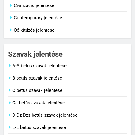
Centenárium jelentése
Civilizáció jelentése
C BETŰS SZAVAK JELENTÉSE
Contemporary jelentése
Célkitűzés jelentése
1
Cigánykerék jelentése
Szavak jelentése
C BETŰS SZAVAK JELENTÉSE
A-Á betűs szavak jelentése
2
B betűs szavak jelentése
Cingár jelentése
C betűs szavak jelentése
C BETŰS SZAVAK JELENTÉSE
Cs betűs szavak jelentése
3
D-Dz-Dzs betűs szavak jelentése
Civilizáció jelentése
E-É betűs szavak jelentése
C BETŰS SZAVAK JELENTÉSE