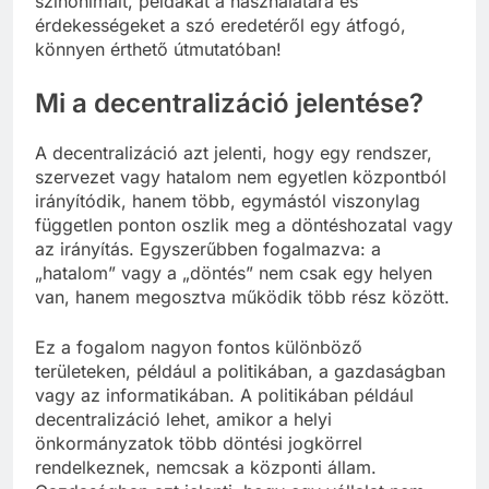
szinonimáit, példákat a használatára és
érdekességeket a szó eredetéről egy átfogó,
könnyen érthető útmutatóban!
Mi a decentralizáció jelentése?
A decentralizáció azt jelenti, hogy egy rendszer,
szervezet vagy hatalom nem egyetlen központból
irányítódik, hanem több, egymástól viszonylag
független ponton oszlik meg a döntéshozatal vagy
az irányítás. Egyszerűbben fogalmazva: a
„hatalom” vagy a „döntés” nem csak egy helyen
van, hanem megosztva működik több rész között.
Ez a fogalom nagyon fontos különböző
területeken, például a politikában, a gazdaságban
vagy az informatikában. A politikában például
decentralizáció lehet, amikor a helyi
önkormányzatok több döntési jogkörrel
rendelkeznek, nemcsak a központi állam.