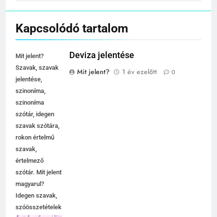
Kapcsolódó tartalom
Deviza jelentése
Mit jelent?
Szavak, szavak
Mit jelent?
1 év ezelőtt
0
jelentése,
szinoníma,
szinoníma
szótár, idegen
szavak szótára,
rokon értelmű
szavak,
értelmező
szótár. Mit jelent
magyarul?
Idegen szavak,
szóösszetételek