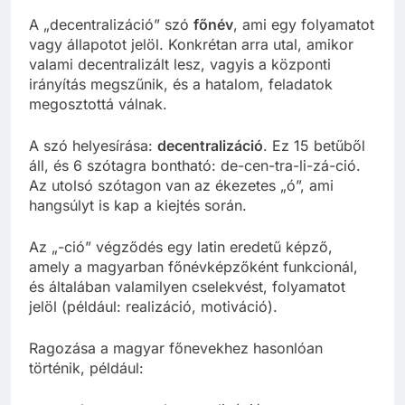
A „decentralizáció” szó
főnév
, ami egy folyamatot
vagy állapotot jelöl. Konkrétan arra utal, amikor
valami decentralizált lesz, vagyis a központi
irányítás megszűnik, és a hatalom, feladatok
megosztottá válnak.
A szó helyesírása:
decentralizáció
. Ez 15 betűből
áll, és 6 szótagra bontható: de-cen-tra-li-zá-ció.
Az utolsó szótagon van az ékezetes „ó”, ami
hangsúlyt is kap a kiejtés során.
Az „-ció” végződés egy latin eredetű képző,
amely a magyarban főnévképzőként funkcionál,
és általában valamilyen cselekvést, folyamatot
jelöl (például: realizáció, motiváció).
Ragozása a magyar főnevekhez hasonlóan
történik, például: