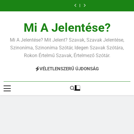
Ugrás
a
tartalomra
Mi A Jelentése?
Mi A Jelentése? Mit Jelent? Szavak, Szavak Jelentése,
Szinoníma, Szinoníma Szótár, Idegen Szavak Szótára,
Rokon Értelmű Szavak, Értelmező Szótár.
VÉLETLENSZERŰ ÚJDONSÁG