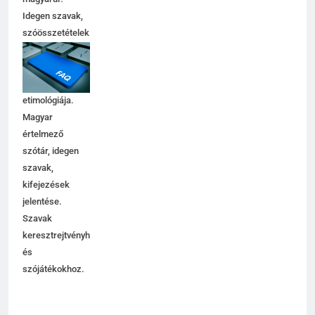
Idegen szavak,
szóösszetételek
6
jelentése,
magyarázata,
Centrális jelentése
használata,
C BETŰS SZAVAK JELENTÉSE
etimológiája.
Magyar
értelmező
7
szótár, idegen
Céltudatos jelentése
szavak,
C BETŰS SZAVAK JELENTÉSE
kifejezések
jelentése.
Szavak
8
keresztrejtvényhez
és
Centenárium jelentése
szójátékokhoz.
C BETŰS SZAVAK JELENTÉSE