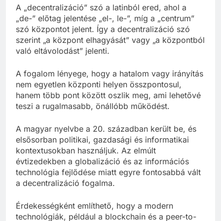
A „decentralizáció” szó a latinból ered, ahol a
„de-” előtag jelentése „el-, le-”, míg a „centrum”
szó központot jelent. Így a decentralizáció szó
szerint „a központ elhagyását” vagy „a központból
való eltávolodást” jelenti.
A fogalom lényege, hogy a hatalom vagy irányítás
nem egyetlen központi helyen összpontosul,
hanem több pont között oszlik meg, ami lehetővé
teszi a rugalmasabb, önállóbb működést.
A magyar nyelvbe a 20. században került be, és
elsősorban politikai, gazdasági és informatikai
kontextusokban használjuk. Az elmúlt
évtizedekben a globalizáció és az információs
technológia fejlődése miatt egyre fontosabbá vált
a decentralizáció fogalma.
Érdekességként említhető, hogy a modern
technológiák, például a blockchain és a peer-to-