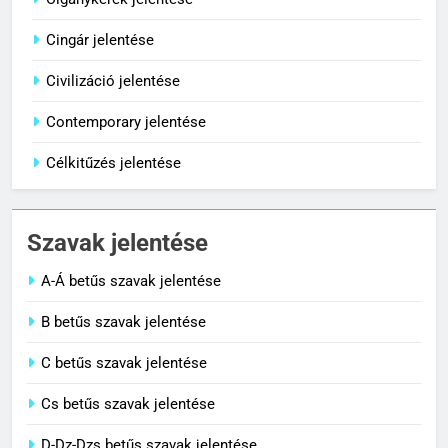
Cingár jelentése
8
Centenárium jelentése
Civilizáció jelentése
C BETŰS SZAVAK JELENTÉSE
Contemporary jelentése
Célkitűzés jelentése
1
Cigánykerék jelentése
Szavak jelentése
C BETŰS SZAVAK JELENTÉSE
A-Á betűs szavak jelentése
2
B betűs szavak jelentése
Cingár jelentése
C betűs szavak jelentése
C BETŰS SZAVAK JELENTÉSE
Cs betűs szavak jelentése
3
D-Dz-Dzs betűs szavak jelentése