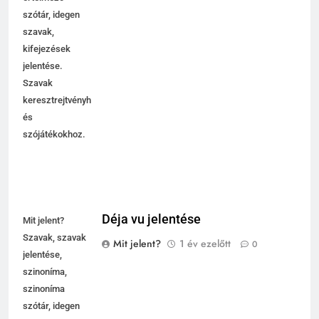
szótár, idegen
szavak,
kifejezések
jelentése.
Szavak
keresztrejtvényhez
és
szójátékokhoz.
Déja vu jelentése
Mit jelent?
Szavak, szavak
Mit jelent?
1 év ezelőtt
0
jelentése,
szinoníma,
szinoníma
szótár, idegen