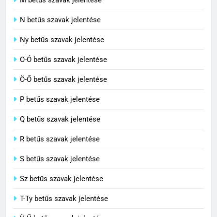
C BETŰS SZAVAK JELENTÉSE
N betűs szavak jelentése
7
Ny betűs szavak jelentése
Céltudatos jelentése
O-Ó betűs szavak jelentése
C BETŰS SZAVAK JELENTÉSE
Ö-Ő betűs szavak jelentése
8
P betűs szavak jelentése
Centenárium jelentése
Q betűs szavak jelentése
C BETŰS SZAVAK JELENTÉSE
R betűs szavak jelentése
S betűs szavak jelentése
Sz betűs szavak jelentése
T-Ty betűs szavak jelentése