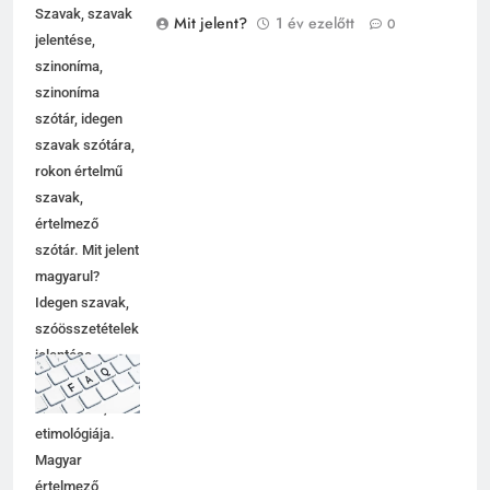
Szavak, szavak
Mit jelent?
1 év ezelőtt
0
jelentése,
szinoníma,
szinoníma
szótár, idegen
szavak szótára,
rokon értelmű
szavak,
értelmező
szótár. Mit jelent
magyarul?
Idegen szavak,
szóösszetételek
jelentése,
magyarázata,
használata,
etimológiája.
Magyar
értelmező