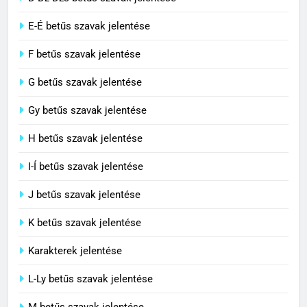
Civilizáció jelentése
E-É betűs szavak jelentése
C BETŰS SZAVAK JELENTÉSE
F betűs szavak jelentése
G betűs szavak jelentése
4
Contemporary jelentése
Gy betűs szavak jelentése
C BETŰS SZAVAK JELENTÉSE
H betűs szavak jelentése
I-Í betűs szavak jelentése
5
J betűs szavak jelentése
Célkitűzés jelentése
C BETŰS SZAVAK JELENTÉSE
K betűs szavak jelentése
Karakterek jelentése
6
L-Ly betűs szavak jelentése
Centrális jelentése
M betűs szavak jelentése