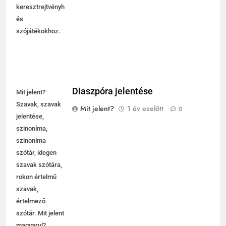
keresztrejtvényhez
és
szójátékokhoz.
Diaszpóra jelentése
Mit jelent?
Szavak, szavak
Mit jelent?
1 év ezelőtt
0
jelentése,
szinoníma,
szinoníma
szótár, idegen
szavak szótára,
rokon értelmű
szavak,
5
értelmező
Célkitűzés jelentése
szótár. Mit jelent
C BETŰS SZAVAK JELENTÉSE
magyarul?