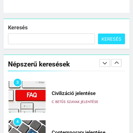
1
Cigánykerék jelentése
C BETŰS SZAVAK JELENTÉSE
Keresés
KERESÉS
2
Cingár jelentése
Népszerű keresések
C BETŰS SZAVAK JELENTÉSE
3
Civilizáció jelentése
C BETŰS SZAVAK JELENTÉSE
4
Contemporary jelentése