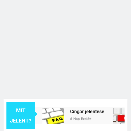
MIT
 jelentése
Cingár jelentése
C
6 Nap Ezelőtt
1
JELENT?