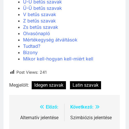
U-Ú betűs szavak
Ü-Ű betűs szavak
V betűs szavak
Z betűs szavak
Zs betűs szavak
Olvasónapló
Mértékegység átváltások
Tudtad?
Bizony
Mikor kell-hogyan kell-miért kell
Post Views:
241
Megjelölt:
Idegen szavak
Latin szavak
Előző:
Következő:
Bejegyzés
navigáció
Alternatív jelentése
Szimbiózis jelentése