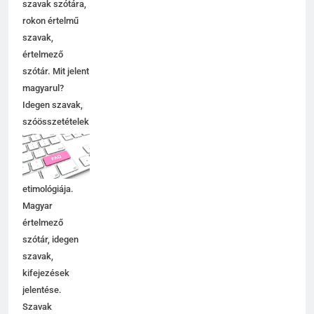
szavak szótára,
rokon értelmű
szavak,
értelmező
szótár. Mit jelent
magyarul?
Idegen szavak,
szóösszetételek
jelentése,
magyarázata,
használata,
etimológiája.
Magyar
értelmező
szótár, idegen
szavak,
kifejezések
jelentése.
Szavak