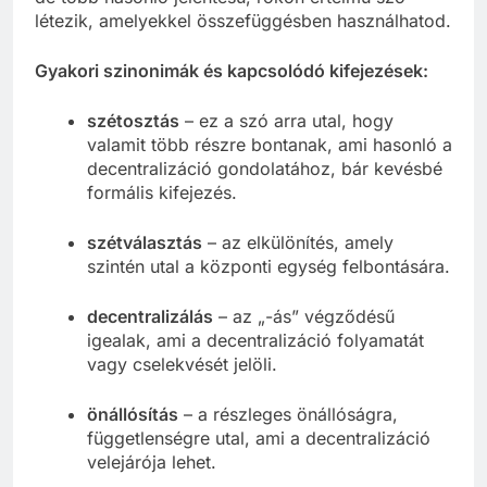
létezik, amelyekkel összefüggésben használhatod.
Gyakori szinonimák és kapcsolódó kifejezések:
szétosztás
– ez a szó arra utal, hogy
valamit több részre bontanak, ami hasonló a
decentralizáció gondolatához, bár kevésbé
formális kifejezés.
szétválasztás
– az elkülönítés, amely
szintén utal a központi egység felbontására.
decentralizálás
– az „-ás” végződésű
igealak, ami a decentralizáció folyamatát
vagy cselekvését jelöli.
önállósítás
– a részleges önállóságra,
függetlenségre utal, ami a decentralizáció
velejárója lehet.