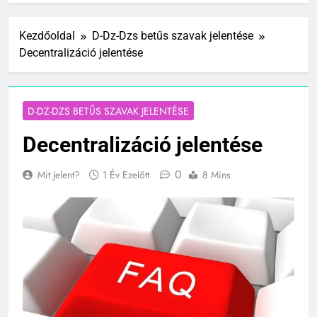
Kezdőoldal
D-Dz-Dzs betűs szavak jelentése
Decentralizáció jelentése
D-DZ-DZS BETŰS SZAVAK JELENTÉSE
Decentralizáció jelentése
0
Mit Jelent?
1 Év Ezelőtt
8 Mins