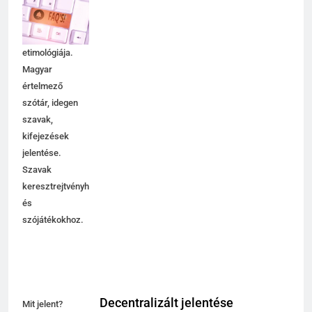
jelentése,
magyarázata,
használata,
etimológiája.
Magyar
értelmező
szótár, idegen
szavak,
kifejezések
jelentése.
Szavak
keresztrejtvényhez
és
szójátékokhoz.
Decentralizált jelentése
Mit jelent?