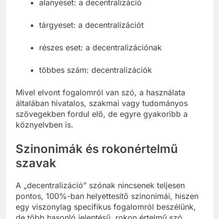
alanyeset: a decentralizáció
tárgyeset: a decentralizációt
részes eset: a decentralizációnak
többes szám: decentralizációk
Mivel elvont fogalomról van szó, a használata
általában hivatalos, szakmai vagy tudományos
szövegekben fordul elő, de egyre gyakoribb a
köznyelvben is.
Szinonimák és rokonértelmű
szavak
A „decentralizáció” szónak nincsenek teljesen
pontos, 100%-ban helyettesítő szinonimái, hiszen
egy viszonylag specifikus fogalomról beszélünk,
de több hasonló jelentésű, rokon értelmű szó