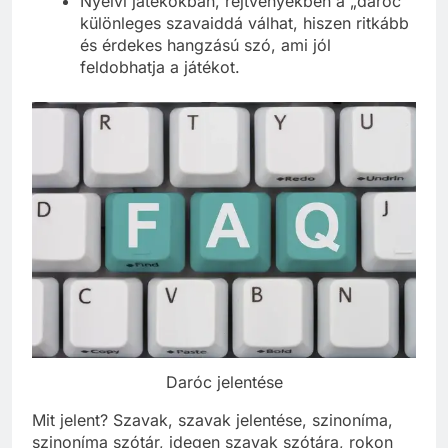
Nyelvi játékokban, rejtvényekben a „daróc”
különleges szavaiddá válhat, hiszen ritkább
és érdekes hangzású szó, ami jól
feldobhatja a játékot.
Daróc jelentése
Mit jelent? Szavak, szavak jelentése, szinoníma,
szinoníma szótár, idegen szavak szótára, rokon