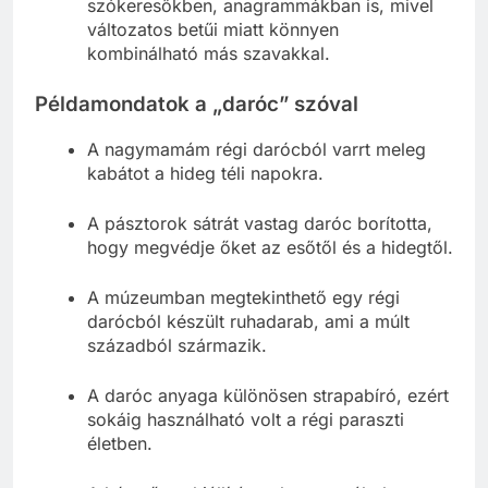
szókeresőkben, anagrammákban is, mivel
változatos betűi miatt könnyen
kombinálható más szavakkal.
Példamondatok a „daróc” szóval
A nagymamám régi darócból varrt meleg
kabátot a hideg téli napokra.
A pásztorok sátrát vastag daróc borította,
hogy megvédje őket az esőtől és a hidegtől.
A múzeumban megtekinthető egy régi
darócból készült ruhadarab, ami a múlt
századból származik.
A daróc anyaga különösen strapabíró, ezért
sokáig használható volt a régi paraszti
életben.