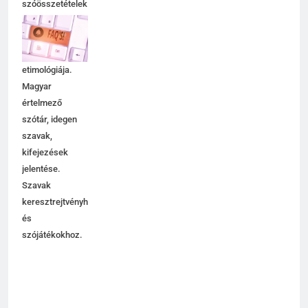
szóösszetételek
jelentése,
magyarázata,
használata,
etimológiája.
Magyar
értelmező
szótár, idegen
szavak,
kifejezések
jelentése.
Szavak
keresztrejtvényhez
és
szójátékokhoz.