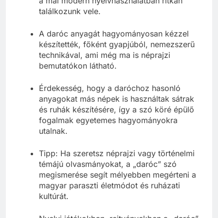
a mai modern nyelvhasználatban ritkán
találkozunk vele.
A daróc anyagát hagyományosan kézzel
készítették, főként gyapjúból, nemezszerű
technikával, ami még ma is néprajzi
bemutatókon látható.
Érdekesség, hogy a daróchoz hasonló
anyagokat más népek is használtak sátrak
és ruhák készítésére, így a szó köré épülő
fogalmak egyetemes hagyományokra
utalnak.
Tipp: Ha szeretsz néprajzi vagy történelmi
témájú olvasmányokat, a „daróc” szó
megismerése segít mélyebben megérteni a
magyar paraszti életmódot és ruházati
kultúrát.