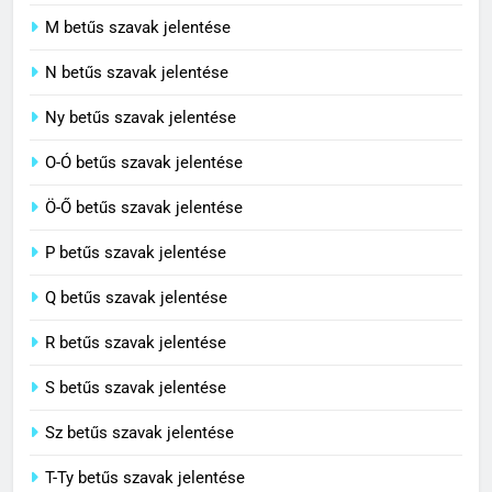
Centrális jelentése
M betűs szavak jelentése
C BETŰS SZAVAK JELENTÉSE
N betűs szavak jelentése
7
Ny betűs szavak jelentése
Céltudatos jelentése
O-Ó betűs szavak jelentése
C BETŰS SZAVAK JELENTÉSE
Ö-Ő betűs szavak jelentése
8
P betűs szavak jelentése
Centenárium jelentése
Q betűs szavak jelentése
C BETŰS SZAVAK JELENTÉSE
R betűs szavak jelentése
S betűs szavak jelentése
Sz betűs szavak jelentése
T-Ty betűs szavak jelentése