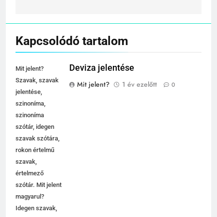
Kapcsolódó tartalom
Deviza jelentése
Mit jelent?
Szavak, szavak
Mit jelent?
1 év ezelőtt
0
jelentése,
szinoníma,
szinoníma
szótár, idegen
szavak szótára,
rokon értelmű
szavak,
értelmező
szótár. Mit jelent
magyarul?
Idegen szavak,