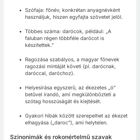
Szófaja: főnév, konkrétan anyagnévként
használjuk, hiszen egyfajta szövetet jelöl.
Többes száma: darócok, például: „A
faluban régen többféle darócot is
készítettek.”
Ragozása szabályos, a magyar főnevek
ragozási mintáját követi (pl. darócnak,
daróccal, daróchoz).
Helyesírása egyszerű, az ékezetes „ó”
betűvel írandó, ami megkülönbözteti a
szótag hosszúságát és kiejtését.
Gyakori hibák között szerepelhet az ékezet
elhagyása („daroc”), ami helytelen.
Szinonimák és rokonértelmű szavak