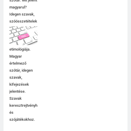
szótár. Mit jelent
C BETŰS SZAVAK JELENTÉSE
magyarul?
Idegen szavak,
szóösszetételek
6
jelentése,
magyarázata,
Centrális jelentése
használata,
C BETŰS SZAVAK JELENTÉSE
etimológiája.
Magyar
értelmező
7
szótár, idegen
Céltudatos jelentése
szavak,
C BETŰS SZAVAK JELENTÉSE
kifejezések
jelentése.
Szavak
8
keresztrejtvényhez
és
Centenárium jelentése
szójátékokhoz.
C BETŰS SZAVAK JELENTÉSE