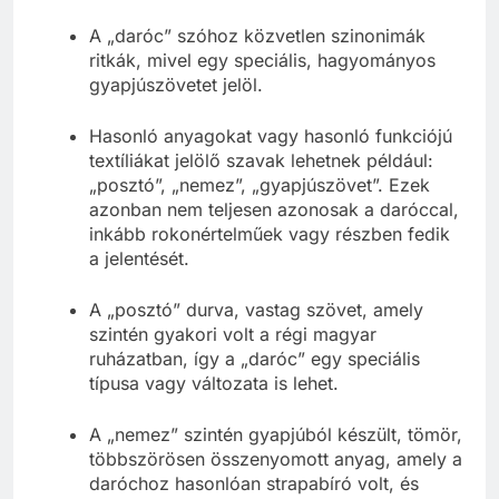
A „daróc” szóhoz közvetlen szinonimák
ritkák, mivel egy speciális, hagyományos
gyapjúszövetet jelöl.
Hasonló anyagokat vagy hasonló funkciójú
textíliákat jelölő szavak lehetnek például:
„posztó”, „nemez”, „gyapjúszövet”. Ezek
azonban nem teljesen azonosak a daróccal,
inkább rokonértelműek vagy részben fedik
a jelentését.
A „posztó” durva, vastag szövet, amely
szintén gyakori volt a régi magyar
ruházatban, így a „daróc” egy speciális
típusa vagy változata is lehet.
A „nemez” szintén gyapjúból készült, tömör,
többszörösen összenyomott anyag, amely a
daróchoz hasonlóan strapabíró volt, és