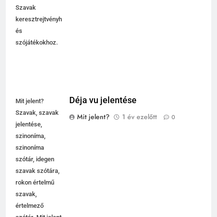
Szavak
keresztrejtvényhez
és
szójátékokhoz.
Déja vu jelentése
Mit jelent?
Szavak, szavak
Mit jelent?
1 év ezelőtt
0
jelentése,
szinoníma,
szinoníma
szótár, idegen
szavak szótára,
rokon értelmű
szavak,
5
értelmező
Célkitűzés jelentése