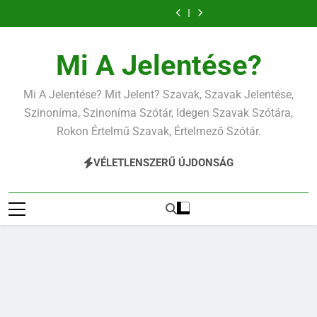
Ugrás
a
tartalomra
Mi A Jelentése?
Mi A Jelentése? Mit Jelent? Szavak, Szavak Jelentése,
Szinoníma, Szinoníma Szótár, Idegen Szavak Szótára,
Rokon Értelmű Szavak, Értelmező Szótár.
VÉLETLENSZERŰ ÚJDONSÁG