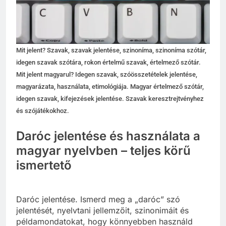
Mit jelent? Szavak, szavak jelentése, szinoníma, szinoníma szótár,
idegen szavak szótára, rokon értelmű szavak, értelmező szótár.
Mit jelent magyarul? Idegen szavak, szóösszetételek jelentése,
magyarázata, használata, etimológiája. Magyar értelmező szótár,
idegen szavak, kifejezések jelentése. Szavak keresztrejtvényhez
és szójátékokhoz.
Daróc jelentése és használata a
magyar nyelvben – teljes körű
ismertető
Daróc jelentése. Ismerd meg a „daróc” szó
jelentését, nyelvtani jellemzőit, szinonimáit és
példamondatokat, hogy könnyebben használd