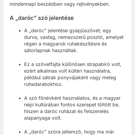
mindennapi beszédben vagy rejtvényekben.
A „daróc” szó jelentése
A „daróc” jelentése gyapjúszövet; egy
durva, vastag, nemezszerű posztó, amelyet
régen a magyarok ruhakészítésre és
sátorlapnak használtak.
Ez a szövetfajta különösen strapabíró volt,
ezért alkalmas volt kültéri használatra,
például sátrak ponyvájaként vagy meleg
ruhadarabokhoz.
A szó főnévként használatos, és a magyar
népi kultúrában fontos szerepet töltött be,
hiszen a daróc ruházat és felszerelés
alapanyaga volt.
A „daróc” szóra jellemző, hogy ma már