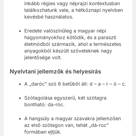
inkább régies vagy néprajzi kontextusban
találkozhatunk vele, a hétköznapi nyelvben
kevésbé használatos.
Eredete valószínűleg a magyar népi
hagyományokhoz kötődik, és a paraszti
életmódból származik, ahol a természetes
anyagokból készült szöveteknek nagy
jelentősége volt.
Nyelvtani jellemzők és helyesírás
A „daróc” szó 6 betűből áll: d – a – r – ó – c.
Szótagolása egyszerű, két szótagra
bontható: da-róc.
A hangsúly a magyar szavakra jellemzően
az első szótagon van, tehát „dá-roc”
formában ejtjük.