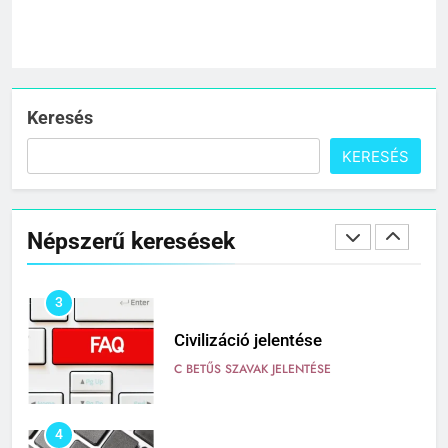
1
Cigánykerék jelentése
C BETŰS SZAVAK JELENTÉSE
Keresés
KERESÉS
2
Cingár jelentése
Népszerű keresések
C BETŰS SZAVAK JELENTÉSE
3
Civilizáció jelentése
C BETŰS SZAVAK JELENTÉSE
4