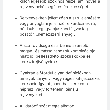
különlegesebb szókincs része, ami növeli a
rejtvény nehézségét és érdekességét.
Rejtvényekben jellemzően a szó jelentésére
vagy anyagtani jellemzőire kérdeznek rá,
például: „régi gyapjúszövet”, „vastag
posztó”, „nemezszerű anyag”.
A szó rövidsége és a benne szereplő
magán- és mássalhangzók kombinációja
miatt jól beilleszthető szókirakókba és
keresztrejtvényekbe.
Gyakran előfordul olyan definíciókban,
amelyek tájnyelvi vagy régies kifejezéseket
keresnek, így jól jöhet, ha szereted a
néprajzi vagy történelmi témájú
rejtvényeket.
A „daróc” szót megtalálhatod