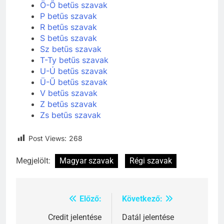
Ö-Ő betűs szavak
P betűs szavak
R betűs szavak
S betűs szavak
Sz betűs szavak
T-Ty betűs szavak
U-Ú betűs szavak
Ü-Ű betűs szavak
V betűs szavak
Z betűs szavak
Zs betűs szavak
Post Views:
268
Megjelölt:
Magyar szavak
Régi szavak
Előző:
Következő:
Bejegyzés
navigáció
Credit jelentése
Datál jelentése