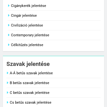
C BETŰS SZAVAK JELENTÉSE
Cigánykerék jelentése
Cingár jelentése
8
Centenárium jelentése
Civilizáció jelentése
C BETŰS SZAVAK JELENTÉSE
Contemporary jelentése
Célkitűzés jelentése
1
Cigánykerék jelentése
Szavak jelentése
C BETŰS SZAVAK JELENTÉSE
A-Á betűs szavak jelentése
2
B betűs szavak jelentése
Cingár jelentése
C betűs szavak jelentése
C BETŰS SZAVAK JELENTÉSE
Cs betűs szavak jelentése