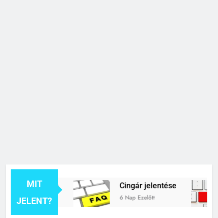
MIT
k jelentése
Cingár jelentése
6 Nap Ezelőtt
JELENT?