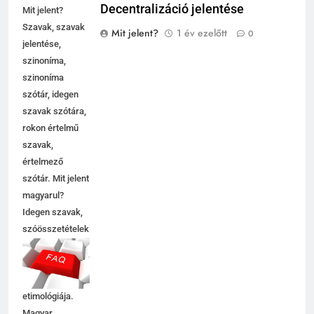
Decentralizáció jelentése
Mit jelent?
Szavak, szavak
Mit jelent?
1 év ezelőtt
0
jelentése,
szinoníma,
szinoníma
szótár, idegen
szavak szótára,
rokon értelmű
szavak,
értelmező
szótár. Mit jelent
magyarul?
Idegen szavak,
szóösszetételek
jelentése,
magyarázata,
használata,
etimológiája.
Magyar