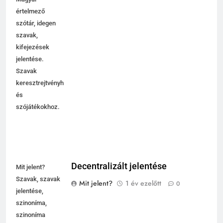
értelmező
szótár, idegen
szavak,
kifejezések
jelentése.
Szavak
keresztrejtvényhez
és
szójátékokhoz.
Decentralizált jelentése
Mit jelent?
Szavak, szavak
Mit jelent?
1 év ezelőtt
0
jelentése,
szinoníma,
szinoníma