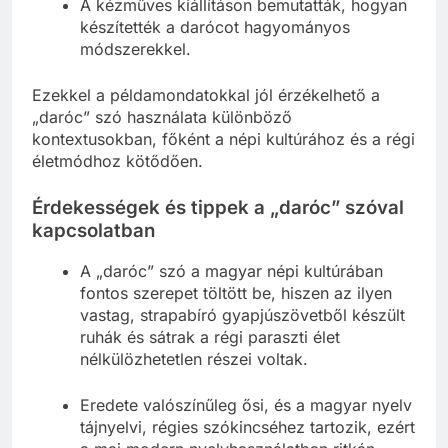
A kézműves kiállításon bemutatták, hogyan
készítették a darócot hagyományos
módszerekkel.
Ezekkel a példamondatokkal jól érzékelhető a
„daróc” szó használata különböző
kontextusokban, főként a népi kultúrához és a régi
életmódhoz kötődően.
Érdekességek és tippek a „daróc” szóval
kapcsolatban
A „daróc” szó a magyar népi kultúrában
fontos szerepet töltött be, hiszen az ilyen
vastag, strapabíró gyapjúszövetből készült
ruhák és sátrak a régi paraszti élet
nélkülözhetetlen részei voltak.
Eredete valószínűleg ősi, és a magyar nyelv
tájnyelvi, régies szókincséhez tartozik, ezért