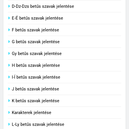
3
D-Dz-Dzs betűs szavak jelentése
Civilizáció jelentése
E-É betűs szavak jelentése
C BETŰS SZAVAK JELENTÉSE
F betűs szavak jelentése
G betűs szavak jelentése
4
Contemporary jelentése
Gy betűs szavak jelentése
C BETŰS SZAVAK JELENTÉSE
H betűs szavak jelentése
I-Í betűs szavak jelentése
5
J betűs szavak jelentése
Célkitűzés jelentése
C BETŰS SZAVAK JELENTÉSE
K betűs szavak jelentése
Karakterek jelentése
6
L-Ly betűs szavak jelentése