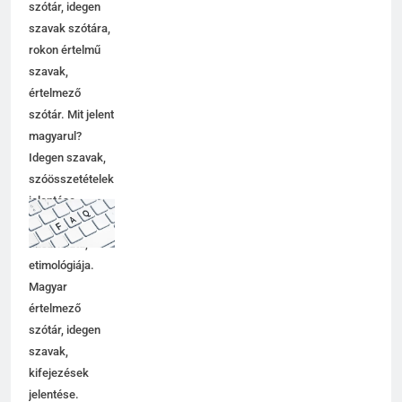
szótár, idegen
szavak szótára,
rokon értelmű
szavak,
értelmező
szótár. Mit jelent
magyarul?
Idegen szavak,
szóösszetételek
jelentése,
magyarázata,
használata,
etimológiája.
Magyar
értelmező
szótár, idegen
szavak,
kifejezések
jelentése.