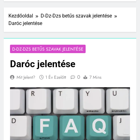
Kezdőoldal
D-Dz-Dzs betűs szavak jelentése
Daróc jelentése
D-DZ-DZS BETŰS SZAVAK JELENTÉSE
Daróc jelentése
0
Mit Jelent?
1 Év Ezelőtt
7 Mins