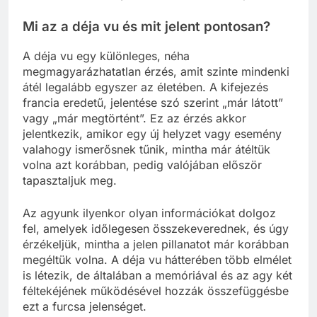
Mi az a déja vu és mit jelent pontosan?
A déja vu egy különleges, néha
megmagyarázhatatlan érzés, amit szinte mindenki
átél legalább egyszer az életében. A kifejezés
francia eredetű, jelentése szó szerint „már látott”
vagy „már megtörtént”. Ez az érzés akkor
jelentkezik, amikor egy új helyzet vagy esemény
valahogy ismerősnek tűnik, mintha már átéltük
volna azt korábban, pedig valójában először
tapasztaljuk meg.
Az agyunk ilyenkor olyan információkat dolgoz
fel, amelyek időlegesen összekeverednek, és úgy
érzékeljük, mintha a jelen pillanatot már korábban
megéltük volna. A déja vu hátterében több elmélet
is létezik, de általában a memóriával és az agy két
féltekéjének működésével hozzák összefüggésbe
ezt a furcsa jelenséget.