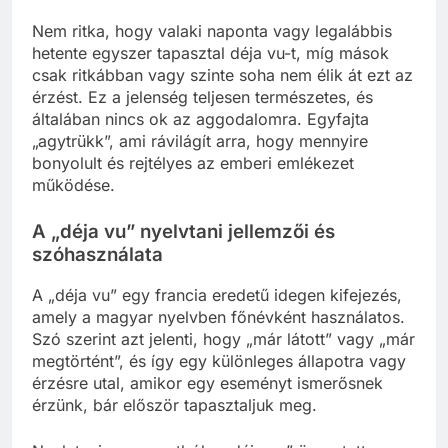
Nem ritka, hogy valaki naponta vagy legalábbis
hetente egyszer tapasztal déja vu-t, míg mások
csak ritkábban vagy szinte soha nem élik át ezt az
érzést. Ez a jelenség teljesen természetes, és
általában nincs ok az aggodalomra. Egyfajta
„agytrükk”, ami rávilágít arra, hogy mennyire
bonyolult és rejtélyes az emberi emlékezet
működése.
A „déja vu” nyelvtani jellemzői és
szóhasználata
A „déja vu” egy francia eredetű idegen kifejezés,
amely a magyar nyelvben főnévként használatos.
Szó szerint azt jelenti, hogy „már látott” vagy „már
megtörtént”, és így egy különleges állapotra vagy
érzésre utal, amikor egy eseményt ismerősnek
érzünk, bár először tapasztaljuk meg.