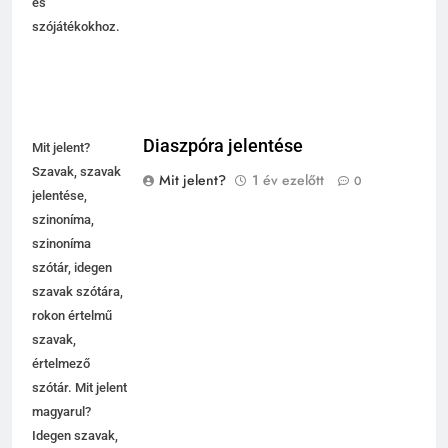
és
szójátékokhoz.
Diaszpóra jelentése
Mit jelent?
Szavak, szavak
Mit jelent?
1 év ezelőtt
0
jelentése,
szinoníma,
szinoníma
szótár, idegen
szavak szótára,
rokon értelmű
szavak,
5
értelmező
Célkitűzés jelentése
szótár. Mit jelent
C BETŰS SZAVAK JELENTÉSE
magyarul?
Idegen szavak,