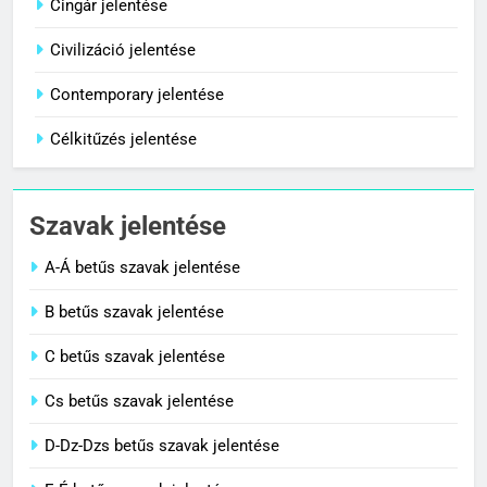
Cingár jelentése
8
Centenárium jelentése
Civilizáció jelentése
C BETŰS SZAVAK JELENTÉSE
Contemporary jelentése
Célkitűzés jelentése
1
Cigánykerék jelentése
Szavak jelentése
C BETŰS SZAVAK JELENTÉSE
A-Á betűs szavak jelentése
2
B betűs szavak jelentése
Cingár jelentése
C betűs szavak jelentése
C BETŰS SZAVAK JELENTÉSE
Cs betűs szavak jelentése
3
D-Dz-Dzs betűs szavak jelentése
Civilizáció jelentése