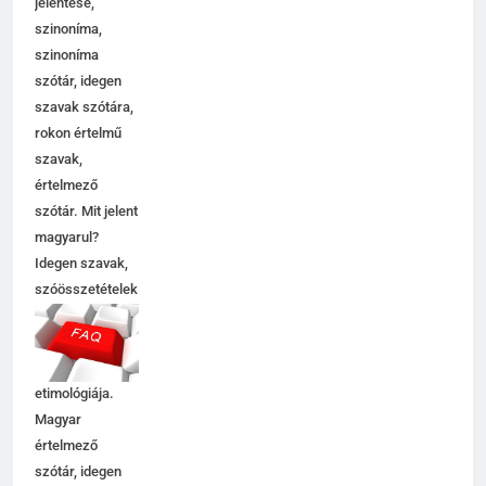
jelentése,
szinoníma,
szinoníma
szótár, idegen
szavak szótára,
rokon értelmű
szavak,
értelmező
szótár. Mit jelent
magyarul?
Idegen szavak,
szóösszetételek
jelentése,
magyarázata,
használata,
etimológiája.
Magyar
értelmező
szótár, idegen