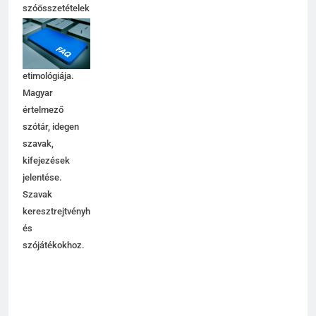
szóösszetételek
6
jelentése,
magyarázata,
Centrális jelentése
használata,
C BETŰS SZAVAK JELENTÉSE
etimológiája.
Magyar
értelmező
7
szótár, idegen
Céltudatos jelentése
szavak,
C BETŰS SZAVAK JELENTÉSE
kifejezések
jelentése.
Szavak
8
keresztrejtvényhez
és
Centenárium jelentése
szójátékokhoz.
C BETŰS SZAVAK JELENTÉSE
1