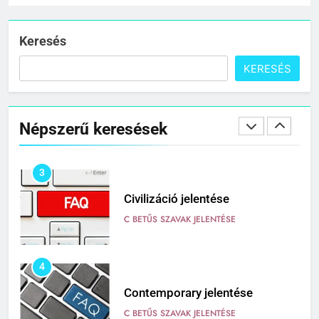
Cigánykerék jelentése
C BETŰS SZAVAK JELENTÉSE
Keresés
KERESÉS
2
Cingár jelentése
Népszerű keresések
C BETŰS SZAVAK JELENTÉSE
3
Civilizáció jelentése
C BETŰS SZAVAK JELENTÉSE
4
Contemporary jelentése
C BETŰS SZAVAK JELENTÉSE