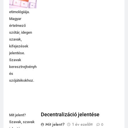
használata,
etimológiája.
Magyar
értelmező
szótár, idegen
szavak,
kifejezések
jelentése.
Szavak
keresztrejtvényhez
és
szójátékokhoz.
Decentralizáció jelentése
Mit jelent?
Szavak, szavak
Mit jelent?
1 év ezelőtt
0