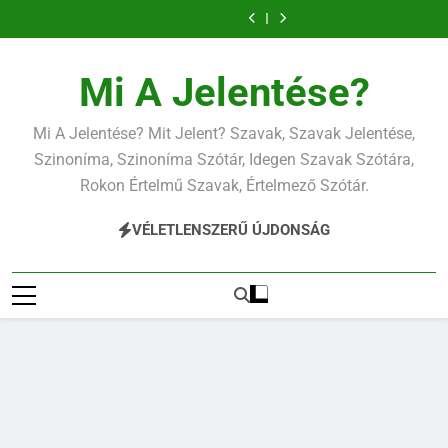
Ugrás
a
tartalomra
Mi A Jelentése?
Mi A Jelentése? Mit Jelent? Szavak, Szavak Jelentése,
Szinoníma, Szinoníma Szótár, Idegen Szavak Szótára,
Rokon Értelmű Szavak, Értelmező Szótár.
VÉLETLENSZERŰ ÚJDONSÁG