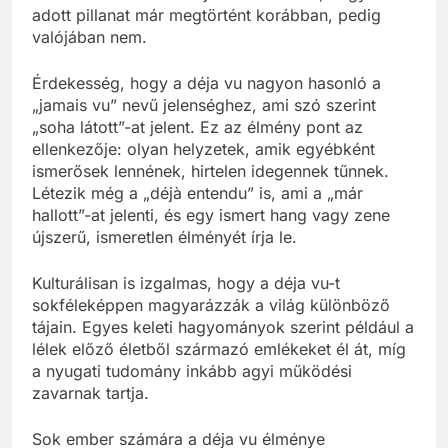
adott pillanat már megtörtént korábban, pedig
valójában nem.
Érdekesség, hogy a déja vu nagyon hasonló a
„jamais vu” nevű jelenséghez, ami szó szerint
„soha látott”-at jelent. Ez az élmény pont az
ellenkezője: olyan helyzetek, amik egyébként
ismerősek lennének, hirtelen idegennek tűnnek.
Létezik még a „déjà entendu” is, ami a „már
hallott”-at jelenti, és egy ismert hang vagy zene
újszerű, ismeretlen élményét írja le.
Kulturálisan is izgalmas, hogy a déja vu-t
sokféleképpen magyarázzák a világ különböző
tájain. Egyes keleti hagyományok szerint például a
lélek előző életből származó emlékeket él át, míg
a nyugati tudomány inkább agyi működési
zavarnak tartja.
Sok ember számára a déja vu élménye