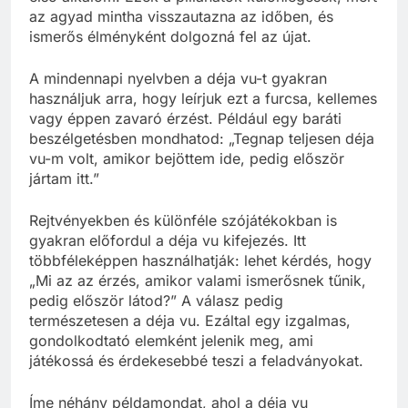
az agyad mintha visszautazna az időben, és
ismerős élményként dolgozná fel az újat.
A mindennapi nyelvben a déja vu-t gyakran
használjuk arra, hogy leírjuk ezt a furcsa, kellemes
vagy éppen zavaró érzést. Például egy baráti
beszélgetésben mondhatod: „Tegnap teljesen déja
vu-m volt, amikor bejöttem ide, pedig először
jártam itt.”
Rejtvényekben és különféle szójátékokban is
gyakran előfordul a déja vu kifejezés. Itt
többféleképpen használhatják: lehet kérdés, hogy
„Mi az az érzés, amikor valami ismerősnek tűnik,
pedig először látod?” A válasz pedig
természetesen a déja vu. Ezáltal egy izgalmas,
gondolkodtató elemként jelenik meg, ami
játékossá és érdekesebbé teszi a feladványokat.
Íme néhány példamondat, ahol a déja vu