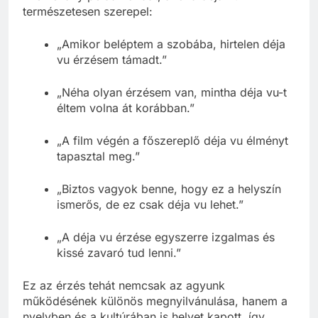
természetesen szerepel:
„Amikor beléptem a szobába, hirtelen déja
vu érzésem támadt.”
„Néha olyan érzésem van, mintha déja vu-t
éltem volna át korábban.”
„A film végén a főszereplő déja vu élményt
tapasztal meg.”
„Biztos vagyok benne, hogy ez a helyszín
ismerős, de ez csak déja vu lehet.”
„A déja vu érzése egyszerre izgalmas és
kissé zavaró tud lenni.”
Ez az érzés tehát nemcsak az agyunk
működésének különös megnyilvánulása, hanem a
nyelvben és a kultúrában is helyet kapott, így