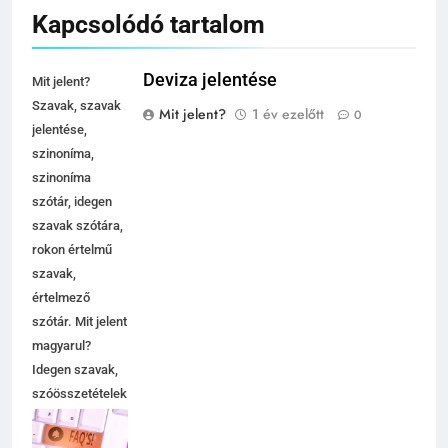
Kapcsolódó tartalom
Deviza jelentése
Mit jelent?
Szavak, szavak
Mit jelent?
1 év ezelőtt
0
jelentése,
szinoníma,
szinoníma
szótár, idegen
szavak szótára,
rokon értelmű
szavak,
értelmező
szótár. Mit jelent
magyarul?
Idegen szavak,
szóösszetételek
jelentése,
magyarázata,