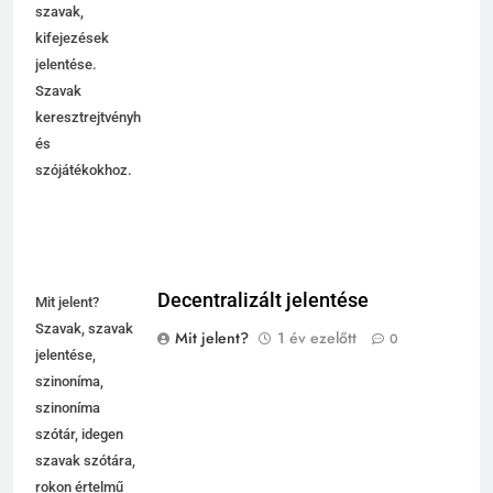
szavak,
kifejezések
jelentése.
Szavak
keresztrejtvényhez
és
szójátékokhoz.
Decentralizált jelentése
Mit jelent?
Szavak, szavak
Mit jelent?
1 év ezelőtt
0
jelentése,
szinoníma,
szinoníma
szótár, idegen
szavak szótára,
rokon értelmű