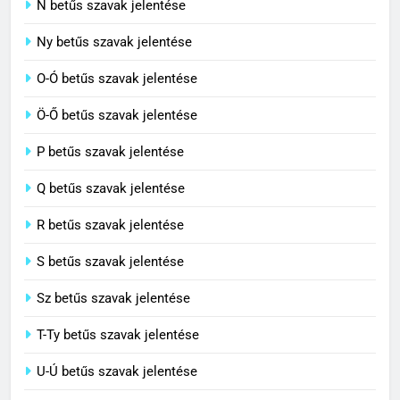
N betűs szavak jelentése
7
Ny betűs szavak jelentése
Céltudatos jelentése
O-Ó betűs szavak jelentése
C BETŰS SZAVAK JELENTÉSE
Ö-Ő betűs szavak jelentése
8
P betűs szavak jelentése
Centenárium jelentése
Q betűs szavak jelentése
C BETŰS SZAVAK JELENTÉSE
R betűs szavak jelentése
S betűs szavak jelentése
Sz betűs szavak jelentése
T-Ty betűs szavak jelentése
U-Ú betűs szavak jelentése