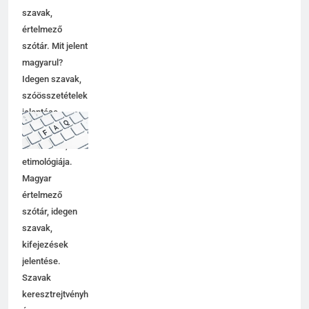
szavak,
értelmező
szótár. Mit jelent
magyarul?
Idegen szavak,
szóösszetételek
jelentése,
magyarázata,
használata,
etimológiája.
Magyar
értelmező
szótár, idegen
szavak,
kifejezések
jelentése.
Szavak
keresztrejtvényhez