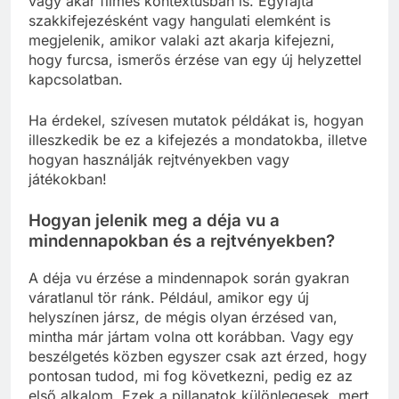
vagy akár filmes kontextusban is. Egyfajta
szakkifejezésként vagy hangulati elemként is
megjelenik, amikor valaki azt akarja kifejezni,
hogy furcsa, ismerős érzése van egy új helyzettel
kapcsolatban.
Ha érdekel, szívesen mutatok példákat is, hogyan
illeszkedik be ez a kifejezés a mondatokba, illetve
hogyan használják rejtvényekben vagy
játékokban!
Hogyan jelenik meg a déja vu a
mindennapokban és a rejtvényekben?
A déja vu érzése a mindennapok során gyakran
váratlanul tör ránk. Például, amikor egy új
helyszínen jársz, de mégis olyan érzésed van,
mintha már jártam volna ott korábban. Vagy egy
beszélgetés közben egyszer csak azt érzed, hogy
pontosan tudod, mi fog következni, pedig ez az
első alkalom. Ezek a pillanatok különlegesek, mert