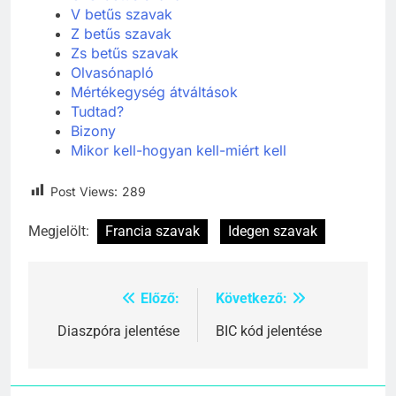
V betűs szavak
Z betűs szavak
Zs betűs szavak
Olvasónapló
Mértékegység átváltások
Tudtad?
Bizony
Mikor kell-hogyan kell-miért kell
Post Views:
289
Megjelölt:
Francia szavak
Idegen szavak
Előző:
Következő:
Bejegyzés
navigáció
Diaszpóra jelentése
BIC kód jelentése