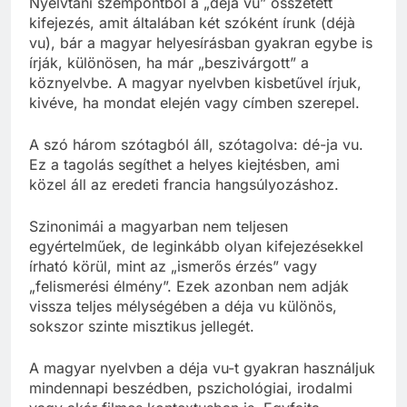
Nyelvtani szempontból a „déja vu” összetett
kifejezés, amit általában két szóként írunk (déjà
vu), bár a magyar helyesírásban gyakran egybe is
írják, különösen, ha már „beszivárgott” a
köznyelvbe. A magyar nyelvben kisbetűvel írjuk,
kivéve, ha mondat elején vagy címben szerepel.
A szó három szótagból áll, szótagolva: dé-ja vu.
Ez a tagolás segíthet a helyes kiejtésben, ami
közel áll az eredeti francia hangsúlyozáshoz.
Szinonimái a magyarban nem teljesen
egyértelműek, de leginkább olyan kifejezésekkel
írható körül, mint az „ismerős érzés” vagy
„felismerési élmény”. Ezek azonban nem adják
vissza teljes mélységében a déja vu különös,
sokszor szinte misztikus jellegét.
A magyar nyelvben a déja vu-t gyakran használjuk
mindennapi beszédben, pszichológiai, irodalmi