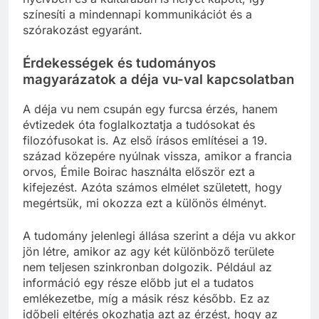
színesíti a mindennapi kommunikációt és a
szórakozást egyaránt.
Érdekességek és tudományos
magyarázatok a déja vu-val kapcsolatban
A déja vu nem csupán egy furcsa érzés, hanem
évtizedek óta foglalkoztatja a tudósokat és
filozófusokat is. Az első írásos említései a 19.
század közepére nyúlnak vissza, amikor a francia
orvos, Émile Boirac használta először ezt a
kifejezést. Azóta számos elmélet született, hogy
megértsük, mi okozza ezt a különös élményt.
A tudomány jelenlegi állása szerint a déja vu akkor
jön létre, amikor az agy két különböző területe
nem teljesen szinkronban dolgozik. Például az
információ egy része előbb jut el a tudatos
emlékezetbe, míg a másik rész később. Ez az
időbeli eltérés okozhatja azt az érzést, hogy az