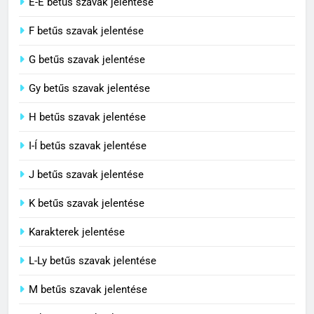
E-É betűs szavak jelentése
C BETŰS SZAVAK JELENTÉSE
F betűs szavak jelentése
G betűs szavak jelentése
4
Contemporary jelentése
Gy betűs szavak jelentése
C BETŰS SZAVAK JELENTÉSE
H betűs szavak jelentése
I-Í betűs szavak jelentése
5
J betűs szavak jelentése
Célkitűzés jelentése
C BETŰS SZAVAK JELENTÉSE
K betűs szavak jelentése
Karakterek jelentése
6
L-Ly betűs szavak jelentése
Centrális jelentése
M betűs szavak jelentése
C BETŰS SZAVAK JELENTÉSE