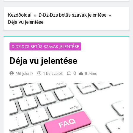
Kezdőoldal
D-Dz-Dzs betűs szavak jelentése
Déja vu jelentése
D-DZ-DZS BETŰS SZAVAK JELENTÉSE
Déja vu jelentése
0
Mit Jelent?
1 Év Ezelőtt
8 Mins