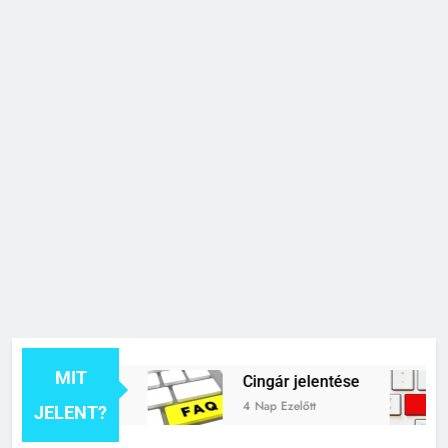
MIT
k jelentése
Cingár jelentése
4 Nap Ezelőtt
JELENT?