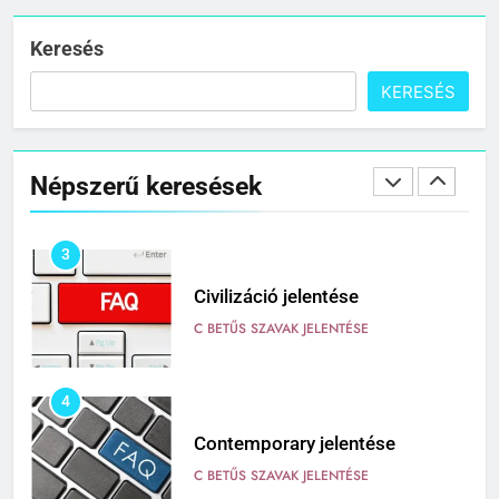
Cigánykerék jelentése
C BETŰS SZAVAK JELENTÉSE
Keresés
KERESÉS
2
Cingár jelentése
Népszerű keresések
C BETŰS SZAVAK JELENTÉSE
3
Civilizáció jelentése
C BETŰS SZAVAK JELENTÉSE
4
Contemporary jelentése
C BETŰS SZAVAK JELENTÉSE