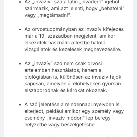
Az „invazív” szó a latin „invadere” igéből
származik, ami azt jelenti, hogy „behatolni”
vagy „megtámadni”.
Az orvostudományban az invazív kifejezés
már a 19. században megjelent, amikor
elkezdték használni a testbe hatoló
vizsgálatok és kezelések megnevezésére.
Az „invazív” szó nem csak orvosi
értelemben használatos, hanem a
biológiában is, különösen az invazív fajok
kapcsán, amelyek új élőhelyeken gyorsan
elszaporodnak és károkat okoznak.
A szó jelentése a mindennapi nyelvben is
elterjedt, például amikor egy személy vagy
esemény „invazív módon” lép be egy
helyzetbe vagy beszélgetésbe.