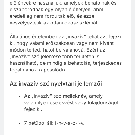
élőlényekre használjuk, amelyek behatolnak és
elszaporodnak egy olyan élőhelyen, ahol
eredetileg nem fordultak elő, és ezzel
veszélyeztetik az ottani ökoszisztémát.
Általános értelemben az „invazív” tehát azt fejezi
ki, hogy valami erőszakosan vagy nem kívánt
módon terjed, hatol be valahová. Ezért az
„invazív” szó jelentése több területen is
használható, de mindig a behatolás, terjeszkedés
fogalmához kapcsolódik.
Az invazív szó nyelvtani jellemzői
Az „invazív” szó
melléknév
, amely
valamilyen cselekvést vagy tulajdonságot
fejez ki.
7 betűből áll: i-n-v-a-z-í-v.