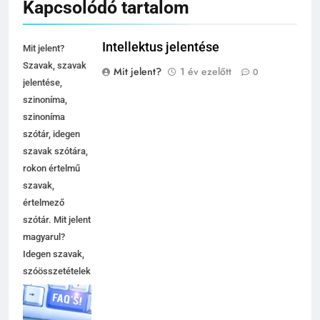
Kapcsolódó tartalom
Intellektus jelentése
Mit jelent?
Szavak, szavak
Mit jelent?
1 év ezelőtt
0
jelentése,
szinoníma,
szinoníma
szótár, idegen
szavak szótára,
rokon értelmű
szavak,
értelmező
szótár. Mit jelent
magyarul?
Idegen szavak,
szóösszetételek
jelentése,
magyarázata,