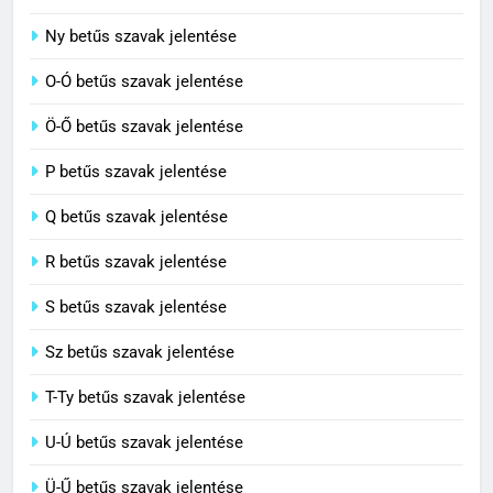
7
Ny betűs szavak jelentése
Céltudatos jelentése
O-Ó betűs szavak jelentése
C BETŰS SZAVAK JELENTÉSE
Ö-Ő betűs szavak jelentése
8
P betűs szavak jelentése
Centenárium jelentése
Q betűs szavak jelentése
C BETŰS SZAVAK JELENTÉSE
R betűs szavak jelentése
S betűs szavak jelentése
Sz betűs szavak jelentése
T-Ty betűs szavak jelentése
U-Ú betűs szavak jelentése
Ü-Ű betűs szavak jelentése