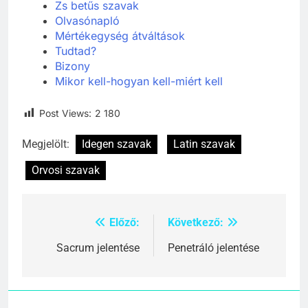
Zs betűs szavak
Olvasónapló
Mértékegység átváltások
Tudtad?
Bizony
Mikor kell-hogyan kell-miért kell
Post Views:
2 180
Megjelölt:
Idegen szavak
Latin szavak
Orvosi szavak
Előző:
Következő:
Bejegyzés
navigáció
Sacrum jelentése
Penetráló jelentése