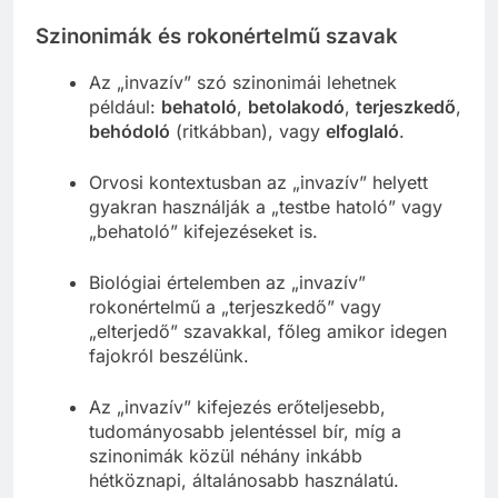
Szinonimák és rokonértelmű szavak
Az „invazív” szó szinonimái lehetnek
például:
behatoló
,
betolakodó
,
terjeszkedő
,
behódoló
(ritkábban), vagy
elfoglaló
.
Orvosi kontextusban az „invazív” helyett
gyakran használják a „testbe hatoló” vagy
„behatoló” kifejezéseket is.
Biológiai értelemben az „invazív”
rokonértelmű a „terjeszkedő” vagy
„elterjedő” szavakkal, főleg amikor idegen
fajokról beszélünk.
Az „invazív” kifejezés erőteljesebb,
tudományosabb jelentéssel bír, míg a
szinonimák közül néhány inkább
hétköznapi, általánosabb használatú.