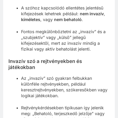
A szóhoz kapcsolódó ellentétes jelentésű
kifejezések lehetnek például:
nem invazív
,
kíméletes
, vagy
nem behatoló
.
Fontos megkülönböztetni az „invazív” és a
„szubjektív” vagy „külső” jellegű
kifejezésektől, mert az invazív mindig a
fizikai vagy aktív behatolást jelenti.
Invazív szó a rejtvényekben és
játékokban
Az „invazív” szó gyakran felbukkan
különféle rejtvényekben, például
keresztrejtvényekben, szókeresőkben vagy
logikai játékokban.
Rejtvénykérdésekben tipikusan így jelenik
meg: „Behatoló, terjeszkedő jelzője” vagy