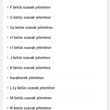
C BETŰS SZAVAK JELENTÉSE
F betűs szavak jelentése
G betűs szavak jelentése
4
Contemporary jelentése
Gy betűs szavak jelentése
C BETŰS SZAVAK JELENTÉSE
H betűs szavak jelentése
I-Í betűs szavak jelentése
5
J betűs szavak jelentése
Célkitűzés jelentése
C BETŰS SZAVAK JELENTÉSE
K betűs szavak jelentése
Karakterek jelentése
6
L-Ly betűs szavak jelentése
Centrális jelentése
M betűs szavak jelentése
C BETŰS SZAVAK JELENTÉSE
N betűs szavak jelentése