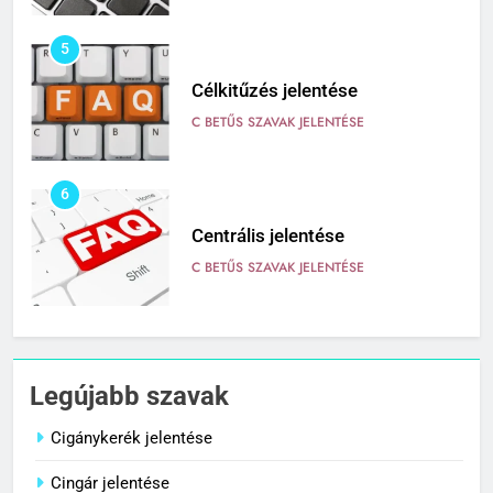
5
Célkitűzés jelentése
C BETŰS SZAVAK JELENTÉSE
6
Centrális jelentése
C BETŰS SZAVAK JELENTÉSE
7
Céltudatos jelentése
Legújabb szavak
C BETŰS SZAVAK JELENTÉSE
Cigánykerék jelentése
Cingár jelentése
8