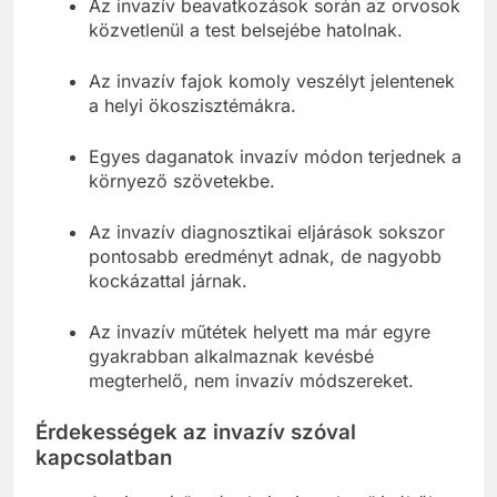
Az invazív beavatkozások során az orvosok
közvetlenül a test belsejébe hatolnak.
Az invazív fajok komoly veszélyt jelentenek
a helyi ökoszisztémákra.
Egyes daganatok invazív módon terjednek a
környező szövetekbe.
Az invazív diagnosztikai eljárások sokszor
pontosabb eredményt adnak, de nagyobb
kockázattal járnak.
Az invazív műtétek helyett ma már egyre
gyakrabban alkalmaznak kevésbé
megterhelő, nem invazív módszereket.
Érdekességek az invazív szóval
kapcsolatban