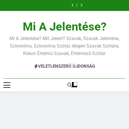
Ugrás
a
tartalomra
Mi A Jelentése?
Mi A Jelentése? Mit Jelent? Szavak, Szavak Jelentése,
Szinoníma, Szinoníma Szótár, Idegen Szavak Szótára,
Rokon Értelmű Szavak, Értelmező Szótár.
VÉLETLENSZERŰ ÚJDONSÁG