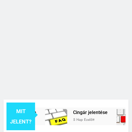
MIT
k jelentése
Cingár jelentése
5 Nap Ezelőtt
JELENT?