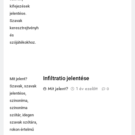
kifejezések
jelentése.
Szavak
keresztrejtvényhez
és
szójátékokhoz.
Infiltratio jelentése
Mit jelent?
Szavak, szavak
Mit jelent?
1 év ezelőtt
0
jelentése,
szinoníma,
szinoníma
szótár, idegen
szavak szótára,
rokon értelmű