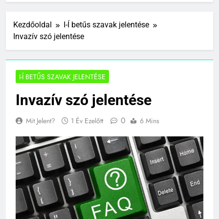
Kezdőoldal
I-Í betűs szavak jelentése
Invazív szó jelentése
I-Í BETŰS SZAVAK JELENTÉSE
Invazív szó jelentése
0
Mit Jelent?
1 Év Ezelőtt
6 Mins