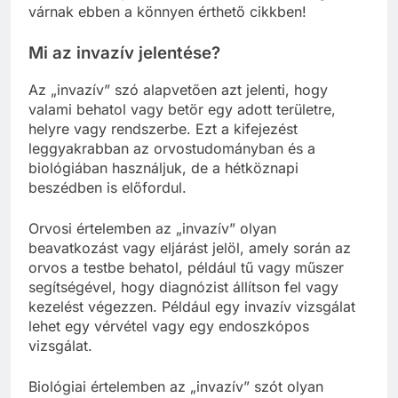
várnak ebben a könnyen érthető cikkben!
Mi az invazív jelentése?
Az „invazív” szó alapvetően azt jelenti, hogy
valami behatol vagy betör egy adott területre,
helyre vagy rendszerbe. Ezt a kifejezést
leggyakrabban az orvostudományban és a
biológiában használjuk, de a hétköznapi
beszédben is előfordul.
Orvosi értelemben az „invazív” olyan
beavatkozást vagy eljárást jelöl, amely során az
orvos a testbe behatol, például tű vagy műszer
segítségével, hogy diagnózist állítson fel vagy
kezelést végezzen. Például egy invazív vizsgálat
lehet egy vérvétel vagy egy endoszkópos
vizsgálat.
Biológiai értelemben az „invazív” szót olyan