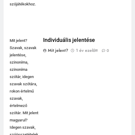
szójátékokhoz.
Individuális jelentése
Mit jelent?
Szavak, szavak
Mit jelent?
1 év ezelőtt
0
jelentése,
szinoníma,
szinoníma
szótár, idegen
szavak szótára,
rokon értelmű
szavak,
5
értelmező
Célkitűzés jelentése
szótár. Mit jelent
C BETŰS SZAVAK JELENTÉSE
magyarul?
Idegen szavak,
szóösszetételek