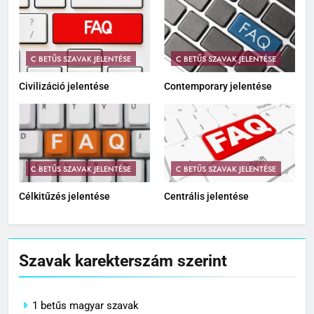
C BETŰS SZAVAK JELENTÉSE
C BETŰS SZAVAK JELENTÉSE
Civilizáció jelentése
Contemporary jelentése
C BETŰS SZAVAK JELENTÉSE
C BETŰS SZAVAK JELENTÉSE
Célkitűzés jelentése
Centrális jelentése
Szavak karekterszám szerint
1 betűs magyar szavak