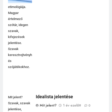
használata,
etimológiája.
Magyar
értelmező
szótár, idegen
szavak,
kifejezések
jelentése.
Szavak
keresztrejtvényhez
és
szójátékokhoz.
Idealista jelentése
Mit jelent?
Szavak, szavak
Mit jelent?
1 év ezelőtt
0
jelentése,