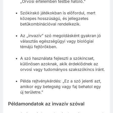
„Orvosi értelemben testbe hatoló.”
Szókirakó játékokban is előfordul, mert
közepes hosszúságú, és jellegzetes
betűkombinációval rendelkezik.
Az „invazív” szó megoldásként gyakran jó
választás egészségügyi vagy biológiai
témájú fejtörőkben.
A szó használata fejleszti a szókincset,
különösen azoknak, akik érdeklődnek az
orvosi vagy tudományos szakszókincs iránt.
Példa rejtvénykérdés: „Ez a szó jelenti azt,
amikor egy betegség vagy faj behatol egy
új területre.”
Példamondatok az invazív szóval