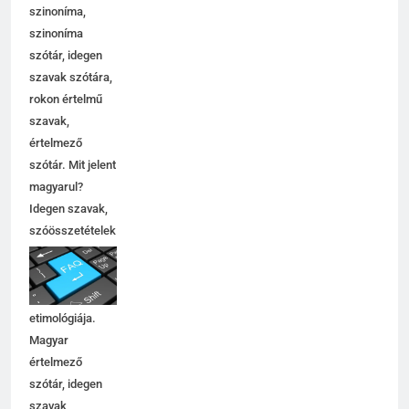
szinoníma,
szinoníma
szótár, idegen
szavak szótára,
rokon értelmű
szavak,
értelmező
szótár. Mit jelent
magyarul?
Idegen szavak,
szóösszetételek
jelentése,
magyarázata,
használata,
etimológiája.
Magyar
értelmező
szótár, idegen
szavak,