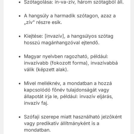
Szótagolása: in-va-zív, három szótagból áll.
A hangsúly a harmadik szótagon, azaz a
„zív” részre esik.
Kiejtése: [invazív], a hangsúlyos szótag
hosszú magánhangzóval ejtendő.
Magyar nyelvben ragozható, például:
invazívabb (fokozott forma), invazívabbá
válik (képzett alak).
Mivel melléknév, a mondatban a hozzá
kapcsolódó főnév tulajdonságát vagy
állapotát írja le, például: invazív eljárás,
invazív faj.
Szófaji szerepe miatt használható jelzőként
vagy predikatív állítmányként is a
mondatban.