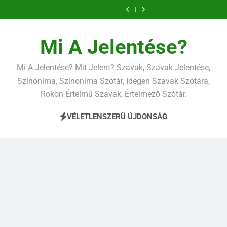
Ugrás
a
tartalomra
Mi A Jelentése?
Mi A Jelentése? Mit Jelent? Szavak, Szavak Jelentése,
Szinoníma, Szinoníma Szótár, Idegen Szavak Szótára,
Rokon Értelmű Szavak, Értelmező Szótár.
VÉLETLENSZERŰ ÚJDONSÁG