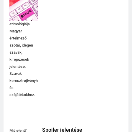
jelentése,
magyarázata,
használata,
etimológiája.
Magyar
értelmező
szótár, idegen
szavak,
kifejezések
jelentése.
Szavak
keresztrejtvényhez
és
szójátékokhoz.
Spoiler jelentése
Mit jelent?