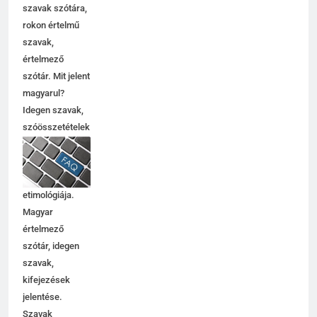
szavak szótára,
rokon értelmű
szavak,
5
értelmező
Célkitűzés jelentése
szótár. Mit jelent
C BETŰS SZAVAK JELENTÉSE
magyarul?
Idegen szavak,
szóösszetételek
6
jelentése,
magyarázata,
Centrális jelentése
használata,
C BETŰS SZAVAK JELENTÉSE
etimológiája.
Magyar
értelmező
7
szótár, idegen
Céltudatos jelentése
szavak,
C BETŰS SZAVAK JELENTÉSE
kifejezések
jelentése.
Szavak