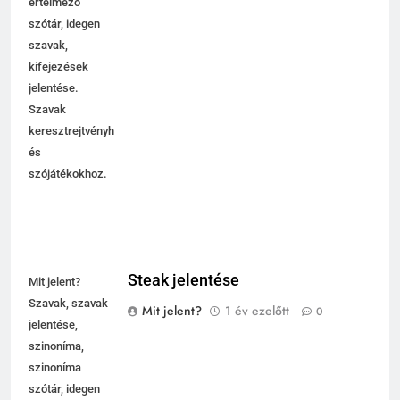
értelmező
szótár, idegen
szavak,
kifejezések
jelentése.
Szavak
keresztrejtvényhez
és
szójátékokhoz.
Steak jelentése
Mit jelent?
Szavak, szavak
Mit jelent?
1 év ezelőtt
0
jelentése,
szinoníma,
szinoníma
szótár, idegen