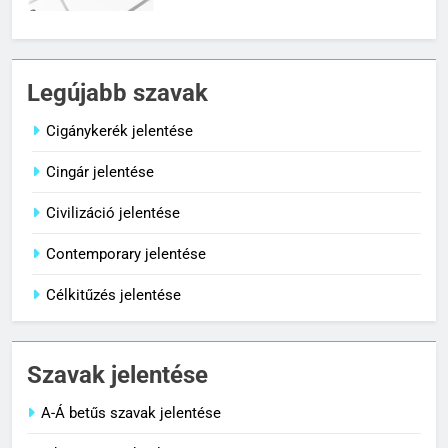
7
Céltudatos jelentése
Legújabb szavak
C BETŰS SZAVAK JELENTÉSE
Cigánykerék jelentése
Cingár jelentése
8
Centenárium jelentése
Civilizáció jelentése
C BETŰS SZAVAK JELENTÉSE
Contemporary jelentése
Célkitűzés jelentése
1
Cigánykerék jelentése
Szavak jelentése
C BETŰS SZAVAK JELENTÉSE
A-Á betűs szavak jelentése
2