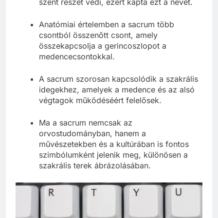
szent részét védi, ezért kapta ezt a nevet.
Anatómiai értelemben a sacrum több
csontból összenőtt csont, amely
összekapcsolja a gerincoszlopot a
medencecsontokkal.
A sacrum szorosan kapcsolódik a szakrális
idegekhez, amelyek a medence és az alsó
végtagok működéséért felelősek.
Ma a sacrum nemcsak az
orvostudományban, hanem a
művészetekben és a kultúrában is fontos
szimbólumként jelenik meg, különösen a
szakrális terek ábrázolásában.