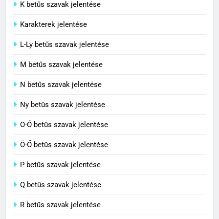
C BETŰS SZAVAK JELENTÉSE
K betűs szavak jelentése
Karakterek jelentése
6
L-Ly betűs szavak jelentése
Centrális jelentése
M betűs szavak jelentése
C BETŰS SZAVAK JELENTÉSE
N betűs szavak jelentése
7
Ny betűs szavak jelentése
Céltudatos jelentése
O-Ó betűs szavak jelentése
C BETŰS SZAVAK JELENTÉSE
Ö-Ő betűs szavak jelentése
8
P betűs szavak jelentése
Centenárium jelentése
Q betűs szavak jelentése
C BETŰS SZAVAK JELENTÉSE
R betűs szavak jelentése