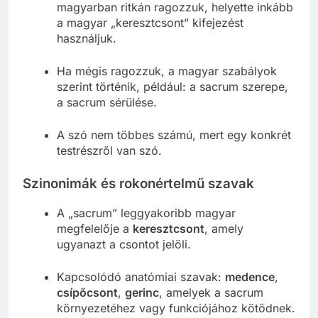
magyarban ritkán ragozzuk, helyette inkább
a magyar „keresztcsont” kifejezést
használjuk.
Ha mégis ragozzuk, a magyar szabályok
szerint történik, például: a sacrum szerepe,
a sacrum sérülése.
A szó nem többes számú, mert egy konkrét
testrészről van szó.
Szinonimák és rokonértelmű szavak
A „sacrum” leggyakoribb magyar
megfelelője a
keresztcsont
, amely
ugyanazt a csontot jelöli.
Kapcsolódó anatómiai szavak:
medence
,
csípőcsont
,
gerinc
, amelyek a sacrum
környezetéhez vagy funkciójához kötődnek.