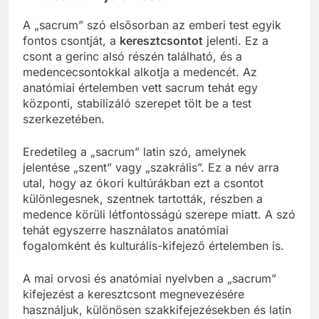
A „sacrum” szó elsősorban az emberi test egyik
fontos csontját, a
keresztcsontot
jelenti. Ez a
csont a gerinc alsó részén található, és a
medencecsontokkal alkotja a medencét. Az
anatómiai értelemben vett sacrum tehát egy
központi, stabilizáló szerepet tölt be a test
szerkezetében.
Eredetileg a „sacrum” latin szó, amelynek
jelentése „szent” vagy „szakrális”. Ez a név arra
utal, hogy az ókori kultúrákban ezt a csontot
különlegesnek, szentnek tartották, részben a
medence körüli létfontosságú szerepe miatt. A szó
tehát egyszerre használatos anatómiai
fogalomként és kulturális-kifejező értelemben is.
A mai orvosi és anatómiai nyelvben a „sacrum”
kifejezést a keresztcsont megnevezésére
használjuk, különösen szakkifejezésekben és latin