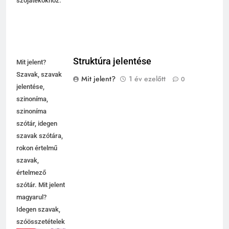
szójátékokhoz.
Struktúra jelentése
Mit jelent?
Szavak, szavak
Mit jelent?
1 év ezelőtt
0
jelentése,
szinoníma,
szinoníma
szótár, idegen
szavak szótára,
rokon értelmű
szavak,
értelmező
szótár. Mit jelent
magyarul?
Idegen szavak,
szóösszetételek