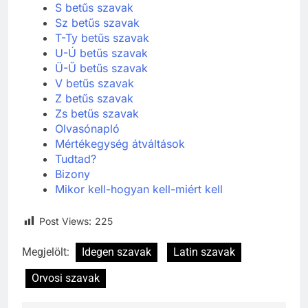
S betűs szavak
Sz betűs szavak
T-Ty betűs szavak
U-Ú betűs szavak
Ü-Ű betűs szavak
V betűs szavak
Z betűs szavak
Zs betűs szavak
Olvasónapló
Mértékegység átváltások
Tudtad?
Bizony
Mikor kell-hogyan kell-miért kell
Post Views:
225
Megjelölt:
Idegen szavak
Latin szavak
Orvosi szavak