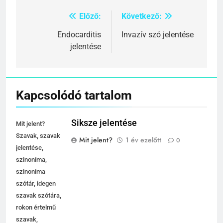
Előző:
Következő:
Bejegyzés
navigáció
Endocarditis
Invazív szó jelentése
jelentése
Kapcsolódó tartalom
Siksze jelentése
Mit jelent?
Szavak, szavak
Mit jelent?
1 év ezelőtt
0
jelentése,
szinoníma,
szinoníma
szótár, idegen
szavak szótára,
rokon értelmű
szavak,