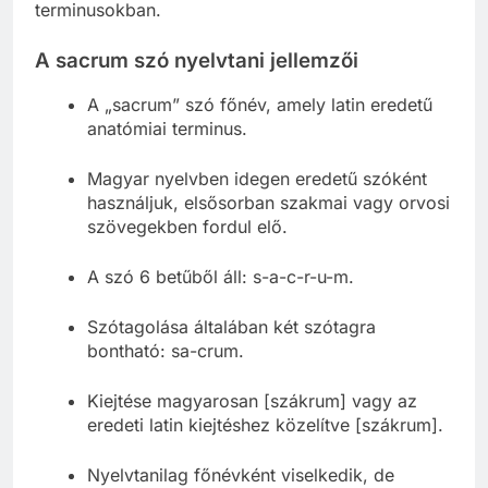
terminusokban.
A sacrum szó nyelvtani jellemzői
A „sacrum” szó főnév, amely latin eredetű
anatómiai terminus.
Magyar nyelvben idegen eredetű szóként
használjuk, elsősorban szakmai vagy orvosi
szövegekben fordul elő.
A szó 6 betűből áll: s-a-c-r-u-m.
Szótagolása általában két szótagra
bontható: sa-crum.
Kiejtése magyarosan [szákrum] vagy az
eredeti latin kiejtéshez közelítve [szákrum].
Nyelvtanilag főnévként viselkedik, de