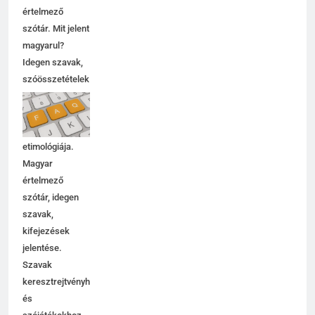
értelmező
szótár. Mit jelent
magyarul?
Idegen szavak,
szóösszetételek
jelentése,
magyarázata,
használata,
etimológiája.
Magyar
értelmező
szótár, idegen
szavak,
kifejezések
jelentése.
Szavak
keresztrejtvényhez
és