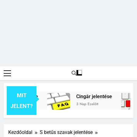
MIT
ék jelentése
Cingár jelentése
3 Nap Ezelőtt
JELENT?
Kezdőoldal
S betűs szavak jelentése