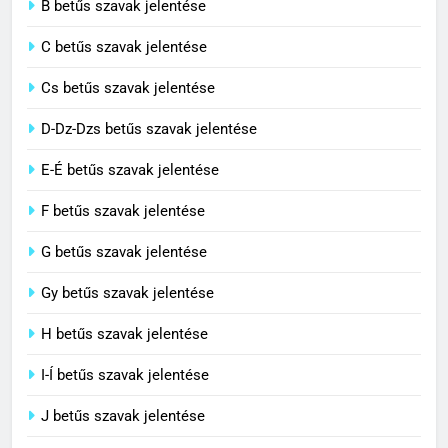
B betűs szavak jelentése
Cingár jelentése
C betűs szavak jelentése
C BETŰS SZAVAK JELENTÉSE
Cs betűs szavak jelentése
3
D-Dz-Dzs betűs szavak jelentése
Civilizáció jelentése
E-É betűs szavak jelentése
C BETŰS SZAVAK JELENTÉSE
F betűs szavak jelentése
G betűs szavak jelentése
4
Contemporary jelentése
Gy betűs szavak jelentése
C BETŰS SZAVAK JELENTÉSE
H betűs szavak jelentése
I-Í betűs szavak jelentése
5
J betűs szavak jelentése
Célkitűzés jelentése