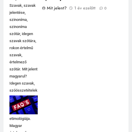
Szavak, szavak
Mit jelent?
1 év ezelőtt
0
jelentése,
szinoníma,
szinoníma
szótár, idegen
szavak szótára,
rokon értelmű
szavak,
értelmező
szótár. Mit jelent
magyarul?
Idegen szavak,
szóösszetételek
jelentése,
magyarázata,
használata,
etimológiája.
Magyar