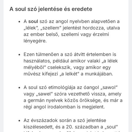
A soul szó jelentése és eredete
A
soul
szó az angol nyelvben alapvetően a
„lélek”, „szellem” jelentést hordozza, utalva
az ember belső, szellemi vagy érzelmi
lényegére.
Ezen túlmenően a szó átvitt értelemben is
használatos, például amikor valaki „a lélek
mélyéből” cselekszik, vagy amikor egy
művész kifejezi „a lelkét” a munkájában.
A soul szó etimológiája az óangol „sawol”
vagy „sawel” szóra vezethető vissza, amely
a germán nyelvek közös öröksége, és már a
régi angol irodalomban is megjelent.
Az évszázadok során a szó jelentése
kiszélesedett, és a 20. században a „soul”