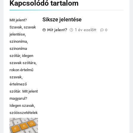
Kapcsolódó tartalom
Siksze jelentése
Mit jelent?
Szavak, szavak
Mit jelent?
1 év ezelőtt
0
jelentése,
szinoníma,
szinoníma
szótár, idegen
szavak szótára,
rokon értelmű
szavak,
értelmező
szótár. Mit jelent
magyarul?
Idegen szavak,
szóösszetételek
jelentése,
magyarázata,