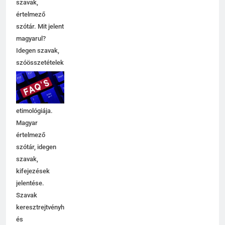
szavak,
értelmező
szótár. Mit jelent
magyarul?
Idegen szavak,
szóösszetételek
jelentése,
magyarázata,
használata,
etimológiája.
Magyar
értelmező
szótár, idegen
szavak,
kifejezések
jelentése.
Szavak
keresztrejtvényhez
és