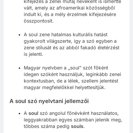
kifejezés a zenei műfaj neveként is ismertté
vált, amely az afroamerikai közösségből
indult ki, és a mély érzelmek kifejezésére
összpontosít.
A soul zene hatalmas kulturális hatást
gyakorolt világszerte, így a szó egyben a
zene stílusát és az abból fakadó életérzést
is jelenti.
Magyar nyelvben a „soul” szót főként
idegen szóként használjuk, leginkább zenei
kontextusban, de a lélek, szellem jelentést
magyar megfelelőkkel helyettesítjük.
A soul szó nyelvtani jellemzői
A
soul
szó angolul főnévként használatos,
leggyakrabban egyes számban jelenik meg,
többes száma pedig
souls
.