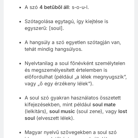
A szó
4 betűből áll
: s-o-u-l.
Szótagolása egytagú, így kiejtése is
egyszerű: [soʊl].
A hangsúly a szó egyetlen szótagján van,
tehát mindig hangsúlyos.
Nyelvtanilag a soul főnévként személytelen
és megszemélyesített értelemben is
előfordulhat (például „a lélek megnyugszik”,
vagy „ő egy érzékeny lélek”).
A soul szó gyakran használatos összetett
kifejezésekben, mint például
soul mate
(lelkitárs),
soul music
(soul zene), vagy
lost
soul
(elveszett lélek).
Magyar nyelvű szövegekben a soul szó