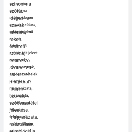
szinoníma,
szinoníma
szótár, idegen
szavak szótára,
rokon értelmű
szavak,
értelmező
szótár. Mit jelent
magyarul?
Idegen szavak,
szóösszetételek
jelentése,
magyarázata,
használata,
etimológiája.
Magyar
értelmező
szótár, idegen
szavak,