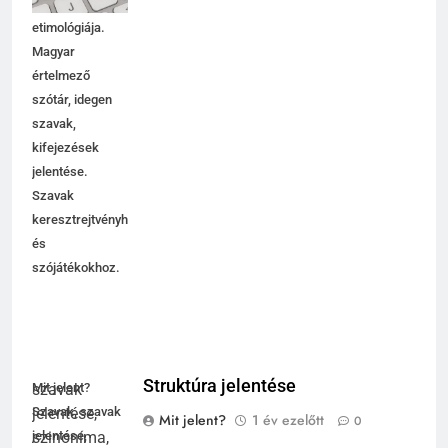
használata,
etimológiája.
Magyar
értelmező
szótár, idegen
szavak,
kifejezések
jelentése.
Szavak
keresztrejtvényhez
és
szójátékokhoz.
Struktúra jelentése
Mit jelent?
Szavak, szavak
Mit jelent?
1 év ezelőtt
0
jelentése,