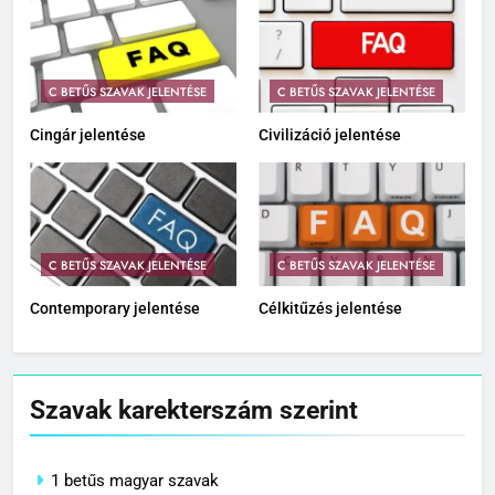
C BETŰS SZAVAK JELENTÉSE
C BETŰS SZAVAK JELENTÉSE
Cingár jelentése
Civilizáció jelentése
C BETŰS SZAVAK JELENTÉSE
C BETŰS SZAVAK JELENTÉSE
Contemporary jelentése
Célkitűzés jelentése
Szavak karekterszám szerint
1 betűs magyar szavak