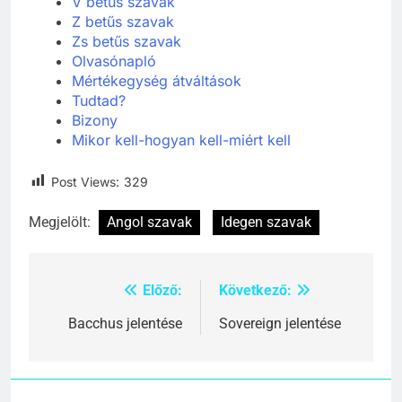
V betűs szavak
Z betűs szavak
Zs betűs szavak
Olvasónapló
Mértékegység átváltások
Tudtad?
Bizony
Mikor kell-hogyan kell-miért kell
Post Views:
329
Megjelölt:
Angol szavak
Idegen szavak
Előző:
Következő:
Bejegyzés
navigáció
Bacchus jelentése
Sovereign jelentése