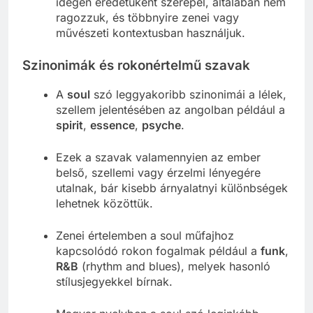
idegen eredetűként szerepel, általában nem
ragozzuk, és többnyire zenei vagy
művészeti kontextusban használjuk.
Szinonimák és rokonértelmű szavak
A
soul
szó leggyakoribb szinonimái a lélek,
szellem jelentésében az angolban például a
spirit
,
essence
,
psyche
.
Ezek a szavak valamennyien az ember
belső, szellemi vagy érzelmi lényegére
utalnak, bár kisebb árnyalatnyi különbségek
lehetnek közöttük.
Zenei értelemben a soul műfajhoz
kapcsolódó rokon fogalmak például a
funk
,
R&B
(rhythm and blues), melyek hasonló
stílusjegyekkel bírnak.