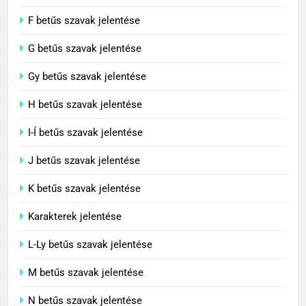
C BETŰS SZAVAK JELENTÉSE
F betűs szavak jelentése
G betűs szavak jelentése
4
Civilizáció jelentése
Gy betűs szavak jelentése
C BETŰS SZAVAK JELENTÉSE
H betűs szavak jelentése
I-Í betűs szavak jelentése
5
J betűs szavak jelentése
Contemporary jelentése
C BETŰS SZAVAK JELENTÉSE
K betűs szavak jelentése
Karakterek jelentése
6
L-Ly betűs szavak jelentése
Célkitűzés jelentése
M betűs szavak jelentése
C BETŰS SZAVAK JELENTÉSE
N betűs szavak jelentése