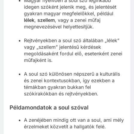
Magyar nyelvben a soul szó leginkább
idegen szóként jelenik meg, és jelentését
gyakran magyar megfelelőkkel, például
lélek
,
szellem
, vagy a zenei műfaj
megnevezésével helyettesítjük.
Rejtvényekben a soul szó általában „lélek”
vagy „szellem” jelentésű kérdések
megoldásaként fordul elő, esetenként zenei
műfajként is.
A soul szó különösen népszerű a kulturális
és zenei kontextusokban, így ezekben a
témákban gyakran bukkan fel
szókirakókban és rejtvényekben.
Példamondatok a soul szóval
A zenéjében mindig ott van a soul, ami mély
érzelmeket közvetít a hallgatók felé.