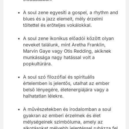
A soul zene egyesíti a gospel, a rhythm and
blues és a jazz elemeit, mély érzelmi
töltettel és erőteljes vokálokkal.
A soul zene ikonikus előadói között olyan
neveket találunk, mint Aretha Franklin,
Marvin Gaye vagy Otis Redding, akiknek
munkássága nagy hatással volt a
popkultúrára.
A soul szó filozófiai és spirituális
értelemben is jelentős, utalhat az ember
belső lényegére, életenergiájára vagy a
halhatatlan lélekre.
A művészetekben és irodalomban a soul
gyakran az emberi érzelmek és élet
mélységeinek szimbóluma, amely az
alkotásokat mélyebb jelentéssel ruházza fel.