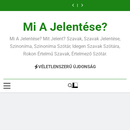
Ugrás
a
tartalomra
Mi A Jelentése?
Mi A Jelentése? Mit Jelent? Szavak, Szavak Jelentése,
Szinoníma, Szinoníma Szótár, Idegen Szavak Szótára,
Rokon Értelmű Szavak, Értelmező Szótár.
VÉLETLENSZERŰ ÚJDONSÁG