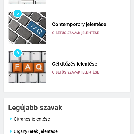
5
Contemporary jelentése
C BETŰS SZAVAK JELENTÉSE
6
Célkitűzés jelentése
C BETŰS SZAVAK JELENTÉSE
7
Centrális jelentése
Legújabb szavak
C BETŰS SZAVAK JELENTÉSE
Citrancs jelentése
Cigánykerék jelentése
8