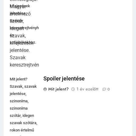
kifejezések
jelentése.
Szavak
keresztrejtvényhez
és
szójátékokhoz.
Spoiler jelentése
Mit jelent?
Szavak, szavak
Mit jelent?
1 év ezelőtt
0
jelentése,
szinoníma,
szinoníma
szótár, idegen
szavak szótára,
rokon értelmű