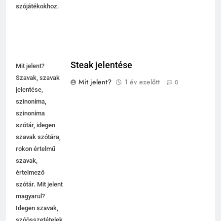
szójátékokhoz.
Steak jelentése
Mit jelent?
Szavak, szavak
Mit jelent?
1 év ezelőtt
0
jelentése,
szinoníma,
szinoníma
szótár, idegen
szavak szótára,
rokon értelmű
szavak,
5
értelmező
Contemporary jelentése
szótár. Mit jelent
C BETŰS SZAVAK JELENTÉSE
magyarul?
Idegen szavak,
szóösszetételek