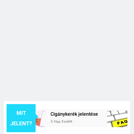
MIT
e
Cigánykerék jelentése
Cingá
3 Nap Ezelőtt
6 Nap 
JELENT?