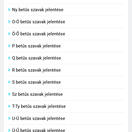
7
Ny betűs szavak jelentése
Centrális jelentése
O-Ó betűs szavak jelentése
C BETŰS SZAVAK JELENTÉSE
Ö-Ő betűs szavak jelentése
8
P betűs szavak jelentése
Céltudatos jelentése
Q betűs szavak jelentése
C BETŰS SZAVAK JELENTÉSE
R betűs szavak jelentése
S betűs szavak jelentése
Sz betűs szavak jelentése
T-Ty betűs szavak jelentése
U-Ú betűs szavak jelentése
Ü-Ű betűs szavak jelentése