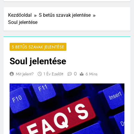
Kezdőoldal
S betűs szavak jelentése
Soul jelentése
S BETŰS SZAVAK JELENTÉSE
Soul jelentése
0
Mit Jelent?
1 Év Ezelőtt
6 Mins