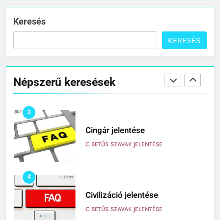
Citrancs jelentése
C BETŰS SZAVAK JELENTÉSE
Keresés
KERESÉS
2
Cigánykerék jelentése
Népszerű keresések
C BETŰS SZAVAK JELENTÉSE
3
Cingár jelentése
C BETŰS SZAVAK JELENTÉSE
4
Civilizáció jelentése
C BETŰS SZAVAK JELENTÉSE