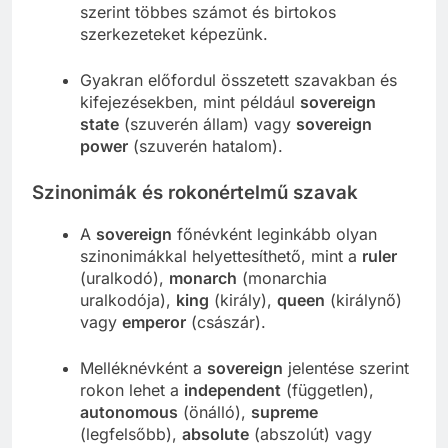
szerint többes számot és birtokos
szerkezeteket képezünk.
Gyakran előfordul összetett szavakban és
kifejezésekben, mint például
sovereign
state
(szuverén állam) vagy
sovereign
power
(szuverén hatalom).
Szinonimák és rokonértelmű szavak
A
sovereign
főnévként leginkább olyan
szinonimákkal helyettesíthető, mint a
ruler
(uralkodó),
monarch
(monarchia
uralkodója),
king
(király),
queen
(királynő)
vagy
emperor
(császár).
Melléknévként a
sovereign
jelentése szerint
rokon lehet a
independent
(független),
autonomous
(önálló),
supreme
(legfelsőbb),
absolute
(abszolút) vagy