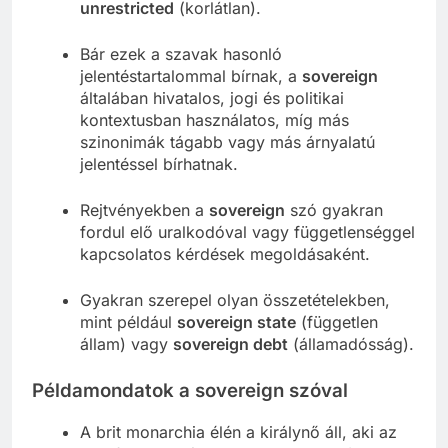
unrestricted
(korlátlan).
Bár ezek a szavak hasonló
jelentéstartalommal bírnak, a
sovereign
általában hivatalos, jogi és politikai
kontextusban használatos, míg más
szinonimák tágabb vagy más árnyalatú
jelentéssel bírhatnak.
Rejtvényekben a
sovereign
szó gyakran
fordul elő uralkodóval vagy függetlenséggel
kapcsolatos kérdések megoldásaként.
Gyakran szerepel olyan összetételekben,
mint például
sovereign state
(független
állam) vagy
sovereign debt
(államadósság).
Példamondatok a sovereign szóval
A brit monarchia élén a királynő áll, aki az