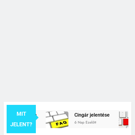
MIT
k jelentése
Cingár jelentése
6 Nap Ezelőtt
JELENT?