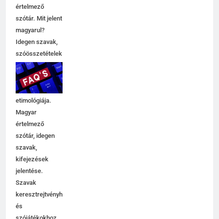
értelmező
szótár. Mit jelent
magyarul?
Idegen szavak,
szóösszetételek
jelentése,
magyarázata,
használata,
etimológiája.
Magyar
értelmező
szótár, idegen
szavak,
kifejezések
jelentése.
Szavak
keresztrejtvényhez
és
szójátékokhoz.