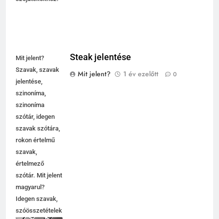
Steak jelentése
Mit jelent?
Szavak, szavak
Mit jelent?
1 év ezelőtt
0
jelentése,
szinoníma,
szinoníma
szótár, idegen
szavak szótára,
rokon értelmű
szavak,
5
értelmező
Célkitűzés jelentése
szótár. Mit jelent
C BETŰS SZAVAK JELENTÉSE
magyarul?
Idegen szavak,
szóösszetételek