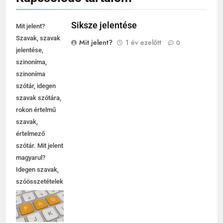
Siksze jelentése
Mit jelent?
Szavak, szavak
Mit jelent?
1 év ezelőtt
0
jelentése,
szinoníma,
szinoníma
szótár, idegen
szavak szótára,
rokon értelmű
szavak,
értelmező
szótár. Mit jelent
magyarul?
Idegen szavak,
szóösszetételek
jelentése,
magyarázata,
használata,