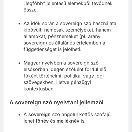
„legfőbb” jelentésű elemekből tevődnek
össze.
Az idők során a sovereign szó használata
kibővült: nemcsak személyeket, hanem
államokat, pénznemeket (pl. arany
sovereign) és általános értelemben a
függetlenséget is jelölheti.
Magyar nyelvben a sovereign szó
elsősorban idegen szóként fordul elő,
főként történelmi, politikai vagy jogi
szövegekben, illetve pénzügyi
kontextusban.
A sovereign szó nyelvtani jellemzői
A
sovereign
szó angolul kettős szófajú:
lehet
főnév
és
melléknév
is.