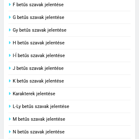
F betűs szavak jelentése
G betűs szavak jelentése
4
Contemporary jelentése
Gy betűs szavak jelentése
C BETŰS SZAVAK JELENTÉSE
H betűs szavak jelentése
I-Í betűs szavak jelentése
5
J betűs szavak jelentése
Célkitűzés jelentése
C BETŰS SZAVAK JELENTÉSE
K betűs szavak jelentése
Karakterek jelentése
6
L-Ly betűs szavak jelentése
Centrális jelentése
M betűs szavak jelentése
C BETŰS SZAVAK JELENTÉSE
N betűs szavak jelentése