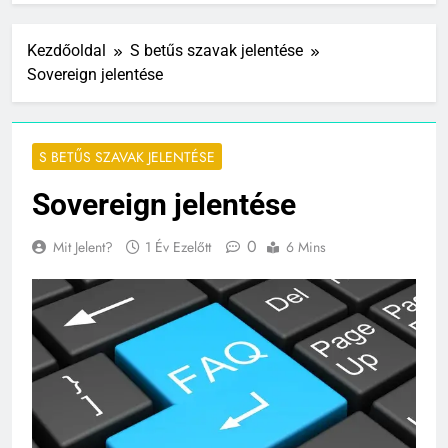
Kezdőoldal
S betűs szavak jelentése
Sovereign jelentése
S BETŰS SZAVAK JELENTÉSE
Sovereign jelentése
0
Mit Jelent?
1 Év Ezelőtt
6 Mins