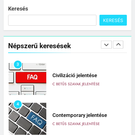
C BETŰS SZAVAK JELENTÉSE
Keresés
KERESÉS
2
Cingár jelentése
Népszerű keresések
C BETŰS SZAVAK JELENTÉSE
3
Civilizáció jelentése
C BETŰS SZAVAK JELENTÉSE
4
Contemporary jelentése
C BETŰS SZAVAK JELENTÉSE