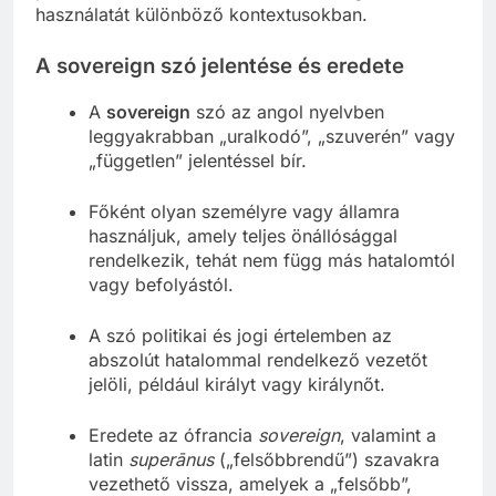
használatát különböző kontextusokban.
A sovereign szó jelentése és eredete
A
sovereign
szó az angol nyelvben
leggyakrabban „uralkodó”, „szuverén” vagy
„független” jelentéssel bír.
Főként olyan személyre vagy államra
használjuk, amely teljes önállósággal
rendelkezik, tehát nem függ más hatalomtól
vagy befolyástól.
A szó politikai és jogi értelemben az
abszolút hatalommal rendelkező vezetőt
jelöli, például királyt vagy királynőt.
Eredete az ófrancia
sovereign
, valamint a
latin
superānus
(„felsőbbrendű”) szavakra
vezethető vissza, amelyek a „felsőbb”,