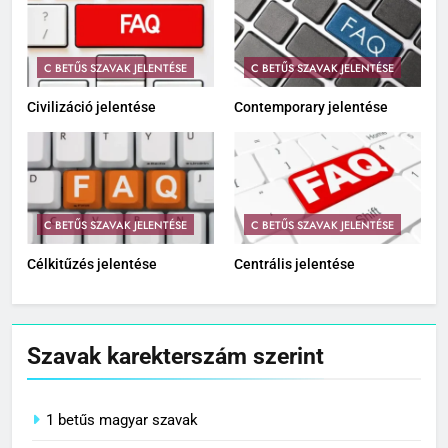
C BETŰS SZAVAK JELENTÉSE
C BETŰS SZAVAK JELENTÉSE
Civilizáció jelentése
Contemporary jelentése
C BETŰS SZAVAK JELENTÉSE
C BETŰS SZAVAK JELENTÉSE
Célkitűzés jelentése
Centrális jelentése
Szavak karekterszám szerint
1 betűs magyar szavak