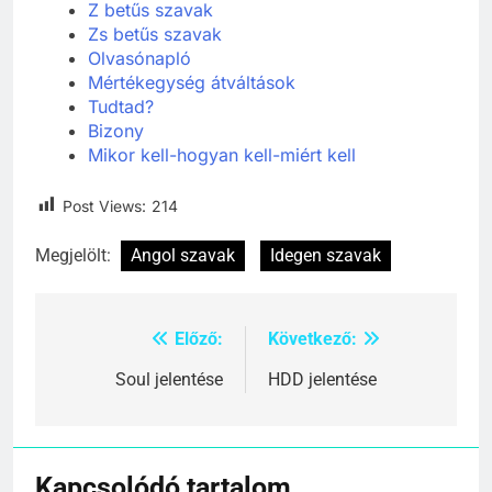
Z betűs szavak
Zs betűs szavak
Olvasónapló
Mértékegység átváltások
Tudtad?
Bizony
Mikor kell-hogyan kell-miért kell
Post Views:
214
Megjelölt:
Angol szavak
Idegen szavak
Előző:
Következő:
Bejegyzés
navigáció
Soul jelentése
HDD jelentése
Kapcsolódó tartalom