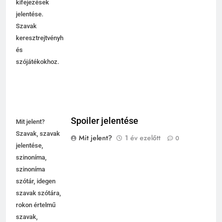
kifejezések
jelentése.
Szavak
keresztrejtvényhez
és
szójátékokhoz.
Spoiler jelentése
Mit jelent?
Szavak, szavak
Mit jelent?
1 év ezelőtt
0
jelentése,
szinoníma,
szinoníma
szótár, idegen
szavak szótára,
rokon értelmű
szavak,