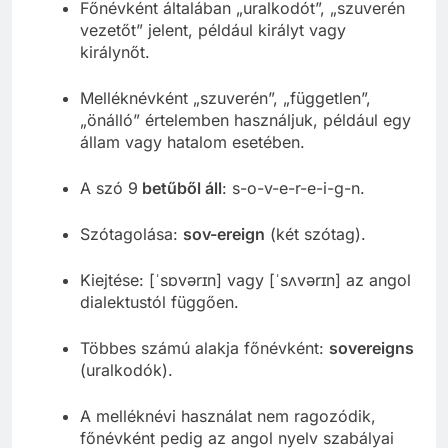
Főnévként általában „uralkodót”, „szuverén
vezetőt” jelent, például királyt vagy
királynőt.
Melléknévként „szuverén”, „független”,
„önálló” értelemben használjuk, például egy
állam vagy hatalom esetében.
A szó 9
betűből áll
: s-o-v-e-r-e-i-g-n.
Szótagolása:
sov-ereign
(két szótag).
Kiejtése: [ˈsɒvərɪn] vagy [ˈsʌvərɪn] az angol
dialektustól függően.
Többes számú alakja főnévként:
sovereigns
(uralkodók).
A melléknévi használat nem ragozódik,
főnévként pedig az angol nyelv szabályai