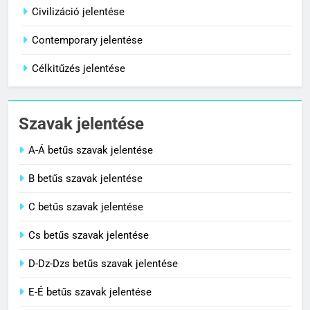
Centenárium jelentése
Civilizáció jelentése
C BETŰS SZAVAK JELENTÉSE
Contemporary jelentése
Célkitűzés jelentése
1
Cigánykerék jelentése
Szavak jelentése
C BETŰS SZAVAK JELENTÉSE
A-Á betűs szavak jelentése
2
B betűs szavak jelentése
Cingár jelentése
C betűs szavak jelentése
C BETŰS SZAVAK JELENTÉSE
Cs betűs szavak jelentése
3
D-Dz-Dzs betűs szavak jelentése
Civilizáció jelentése
E-É betűs szavak jelentése
C BETŰS SZAVAK JELENTÉSE