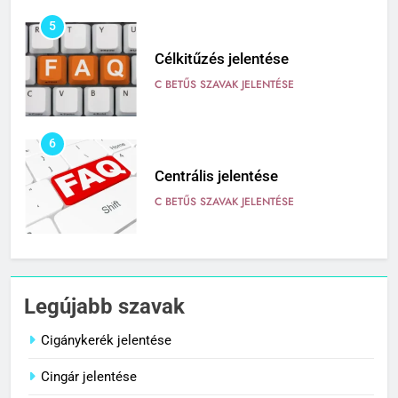
5
Célkitűzés jelentése
C BETŰS SZAVAK JELENTÉSE
6
Centrális jelentése
C BETŰS SZAVAK JELENTÉSE
7
Céltudatos jelentése
Legújabb szavak
C BETŰS SZAVAK JELENTÉSE
Cigánykerék jelentése
Cingár jelentése
8