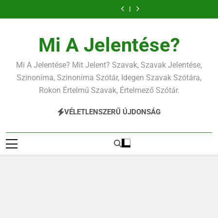
Ugrás
a
tartalomra
Mi A Jelentése?
Mi A Jelentése? Mit Jelent? Szavak, Szavak Jelentése,
Szinoníma, Szinoníma Szótár, Idegen Szavak Szótára,
Rokon Értelmű Szavak, Értelmező Szótár.
VÉLETLENSZERŰ ÚJDONSÁG