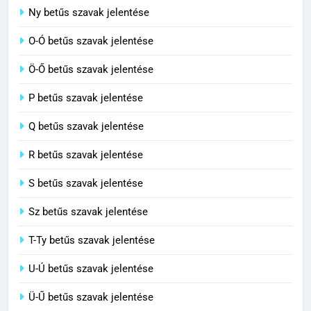
7
Ny betűs szavak jelentése
Céltudatos jelentése
O-Ó betűs szavak jelentése
C BETŰS SZAVAK JELENTÉSE
Ö-Ő betűs szavak jelentése
8
P betűs szavak jelentése
Centenárium jelentése
Q betűs szavak jelentése
C BETŰS SZAVAK JELENTÉSE
R betűs szavak jelentése
S betűs szavak jelentése
Sz betűs szavak jelentése
T-Ty betűs szavak jelentése
U-Ú betűs szavak jelentése
Ü-Ű betűs szavak jelentése