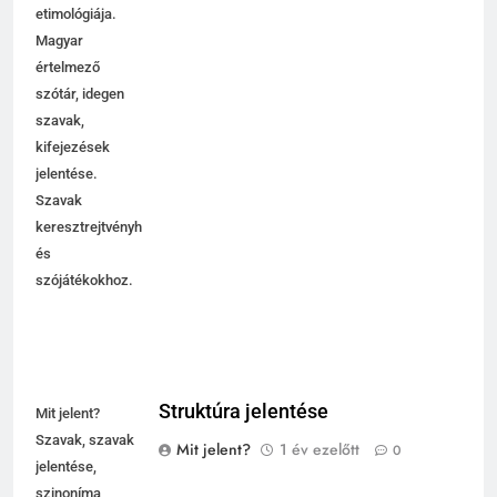
etimológiája.
Magyar
értelmező
szótár, idegen
szavak,
kifejezések
jelentése.
Szavak
keresztrejtvényhez
és
szójátékokhoz.
Struktúra jelentése
Mit jelent?
Szavak, szavak
Mit jelent?
1 év ezelőtt
0
jelentése,
szinoníma,