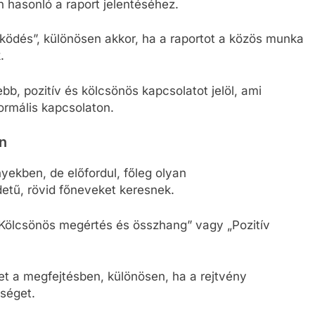
 hasonló a raport jelentéséhez.
ödés”, különösen akkor, ha a raportot a közös munka
.
b, pozitív és kölcsönös kapcsolatot jelöl, ami
ormális kapcsolaton.
an
nyekben, de előfordul, főleg olyan
etű, rövid főneveket keresnek.
 „Kölcsönös megértés és összhang” vagy „Pozitív
het a megfejtésben, különösen, ha a rejtvény
séget.