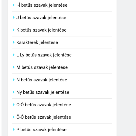
I-Í betűs szavak jelentése
5
J betűs szavak jelentése
Célkitűzés jelentése
C BETŰS SZAVAK JELENTÉSE
K betűs szavak jelentése
Karakterek jelentése
6
Centrális jelentése
L-Ly betűs szavak jelentése
C BETŰS SZAVAK JELENTÉSE
M betűs szavak jelentése
7
N betűs szavak jelentése
Céltudatos jelentése
Ny betűs szavak jelentése
C BETŰS SZAVAK JELENTÉSE
O-Ó betűs szavak jelentése
8
Ö-Ő betűs szavak jelentése
Centenárium jelentése
P betűs szavak jelentése
C BETŰS SZAVAK JELENTÉSE