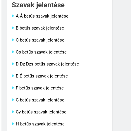
Szavak jelentése
1
Cigánykerék jelentése
A-Á betűs szavak jelentése
C BETŰS SZAVAK JELENTÉSE
B betűs szavak jelentése
C betűs szavak jelentése
2
Cingár jelentése
Cs betűs szavak jelentése
C BETŰS SZAVAK JELENTÉSE
D-Dz-Dzs betűs szavak jelentése
3
E-É betűs szavak jelentése
Civilizáció jelentése
F betűs szavak jelentése
C BETŰS SZAVAK JELENTÉSE
G betűs szavak jelentése
4
Gy betűs szavak jelentése
Contemporary jelentése
H betűs szavak jelentése
C BETŰS SZAVAK JELENTÉSE