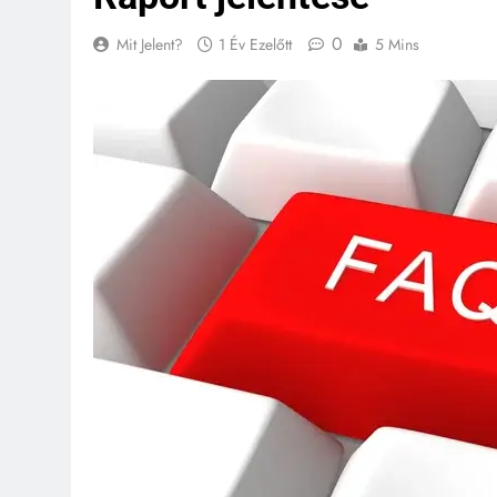
0
Mit Jelent?
1 Év Ezelőtt
5 Mins