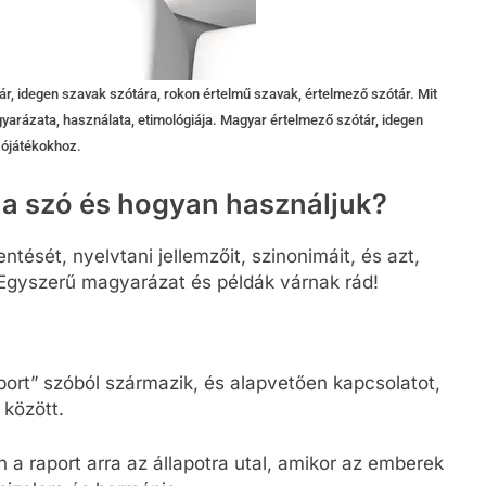
ár, idegen szavak szótára, rokon értelmű szavak, értelmező szótár. Mit
yarázata, használata, etimológiája. Magyar értelmező szótár, idegen
zójátékokhoz.
z a szó és hogyan használjuk?
ntését, nyelvtani jellemzőit, szinonimáit, és azt,
Egyszerű magyarázat és példák várnak rád!
pport” szóból származik, és alapvetően kapcsolatot,
 között.
a raport arra az állapotra utal, amikor az emberek