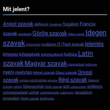
Mit jelent?
Angol szavak
Francia
fogalom
definíció
fogalmak
Idegen
Görög szavak
szavak
gazdaság
Héber szavak
szavak
jelentés
IT/Tech szavak
irodalom
információ
Latin
kifejezések
kifejezés
kultúra
kommunikáció
szavak
Magyar szavak
magyarázat
művészet
Orvosi
nyelv
nyelvtan
Olasz szavak
Német szavak
szavak
Régi szavak
pszichológia
Spanyol
politika
pénzügy
szókincs
Szlengszótár
szó
szavak
szleng
Szláv szavak
szóhasználat
szómagyarázat
szótár
társadalom
szóértelmezés
tudomány
történelem
Török szavak
értelmezés