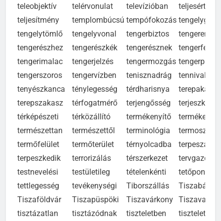
teleobjektív
telérvonulat
televízióban
teljesértékű
teljesítmény
templombúcsú
tempófokozás
tengelygyűr
tengelytömlő
tengelyvonal
tengerbiztos
tengerentúli
tengerészhez
tengerészkék
tengerésznek
tengerfenék
tengerimalac
tengerjelzés
tengermozgás
tengerpartot
tengerszoros
tengervízben
tenisznadrág
tennivalókb
tenyészkanca
ténylegesség
térdharisnya
terepakadál
terepszakasz
térfogatmérő
terjengősség
terjeszkedé
térképészeti
térközállító
termékenyítő
termékenys
természettan
természettől
terminológia
termoszbel
termőfelület
termőterület
térnyolcadba
terpeszállás
terpeszkedik
terrorizálás
térszerkezet
tervgazdas
testnevelési
testületileg
tételenkénti
tetőpontjára
tettlegesség
tevékenységi
Tiborszállás
Tiszabábol
Tiszaföldvár
Tiszapüspöki
Tiszavárkony
Tiszavasvár
tisztázatlan
tisztázódnak
tiszteletben
tiszteletből