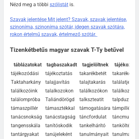
Nézd meg a többi
szólistát
is.
Szavak jelentése Mit jelent? Szavak, szavak jelentése,
szinoníma, szinoníma szótár, idegen szavak szótára,
rokon értelmű szavak, értelmező szótár.
Tizenkétbetűs magyar szavak T-Ty betűvel
táblázatokat
tagbaszakadt
tagjelöltnek
tájékozatl
tájékozódási
tájékoztatás
takarékbetét
takarékoss
Taktaharkány
talajjavítás
talajtakarás
találatjelző
találkozóink
talalkozokon
találkozókon
találkoztun
találompróba
Taliándörögd
talkszteatit
talpduzzad
támaszpillér
támasztékkal
támogatására
támpillérrel
tanácsnokság
tanácstagság
táncfordulat
táncmulats
tangensskála
tanítóskodik
tankelhárító
tanköltészet
tantárgyakat
tanújeleként
tanulmányait
tanulmányí