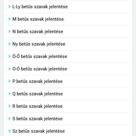
6
L-Ly betűs szavak jelentése
Centrális jelentése
M betűs szavak jelentése
C BETŰS SZAVAK JELENTÉSE
N betűs szavak jelentése
7
Ny betűs szavak jelentése
Céltudatos jelentése
Ö-Ő betűs szavak jelentése
C BETŰS SZAVAK JELENTÉSE
O-Ó betűs szavak jelentése
8
P betűs szavak jelentése
Centenárium jelentése
Q betűs szavak jelentése
C BETŰS SZAVAK JELENTÉSE
R betűs szavak jelentése
S betűs szavak jelentése
Sz betűs szavak jelentése