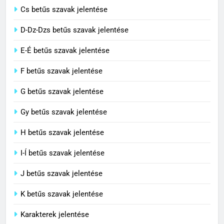
Cs betűs szavak jelentése
3
D-Dz-Dzs betűs szavak jelentése
Civilizáció jelentése
E-É betűs szavak jelentése
C BETŰS SZAVAK JELENTÉSE
F betűs szavak jelentése
G betűs szavak jelentése
4
Contemporary jelentése
Gy betűs szavak jelentése
C BETŰS SZAVAK JELENTÉSE
H betűs szavak jelentése
I-Í betűs szavak jelentése
5
J betűs szavak jelentése
Célkitűzés jelentése
C BETŰS SZAVAK JELENTÉSE
K betűs szavak jelentése
Karakterek jelentése