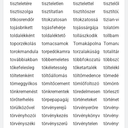
tiszteletére
tiszteletlen
tisztelettel
tisztelőktől
tisztiszolga
tisztítatlan
tisztítószer
tisztítóüze
titkosrendőr
titokzatosan
titokzatossá
tizian-vörös
tojásbrikett
tojásfehérje
tojássárgája
tolatómeste
toldalékként
toldaléktető
tollászkodik
tollbamond
toporzékolás
tornacsarnok
Tornakápolna
Tornanádas
torokmandula
torpedókamra
torzalakúság
totalitárius
továbbiakban
többemeletes
többfokozatú
többszörös
tőkefelesleg
tökéletesség
tőketartalék
töltelékként
töltetenként
töltőállomás
töltőmedence
tömedékváj
tömeggyilkos
tömítőcement
tömlőfoltozó
tömöntőpap
tönkremenést
tönkrementek
töredelmesen
törleszthető
törőterhelés
törpepapagáj
történeteket
történetese
törülközővel
törvényerejű
törvényerőre
törvényessé
törvényhozói
törvénykezés
törvénykönyv
törvénysért
törvényszéki
törvényszerű
törvénytelen
törvénytudó