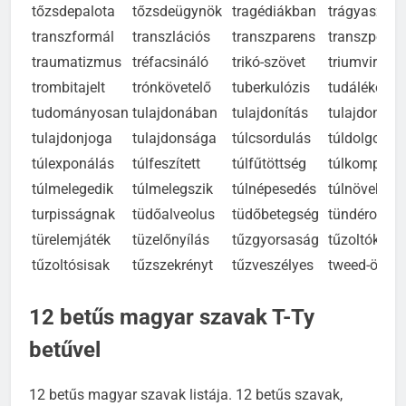
tőzsdepalota
tőzsdeügynök
tragédiákban
trágyaszórá
transzformál
transzlációs
transzparens
transzponál
traumatizmus
tréfacsináló
trikó-szövet
triumvirátus
trombitajelt
trónkövetelő
tuberkulózis
tudálékoss
tudományosan
tulajdonában
tulajdonítás
tulajdonítja
tulajdonjoga
tulajdonsága
túlcsordulás
túldolgoztat
túlexponálás
túlfeszített
túlfűtöttség
túlkompenz
túlmelegedik
túlmelegszik
túlnépesedés
túlnövekedé
turpisságnak
tüdőalveolus
tüdőbetegség
tündérorszá
türelemjáték
tüzelőnyílás
tűzgyorsaság
tűzoltókocsi
tűzoltósisak
tűzszekrényt
tűzveszélyes
tweed-öltön
12 betűs magyar szavak T-Ty
betűvel
12 betűs magyar szavak listája. 12 betűs szavak,