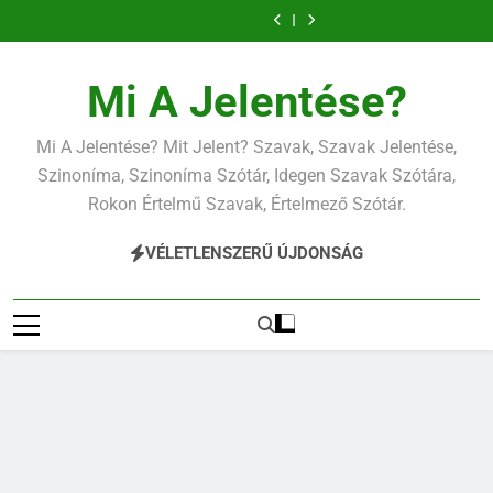
Contemporary
Cigánykerék
Ugrás
jelentése
jelentése
Cingár jelentése
Civilizáció
a
jelentése
Contemporary
jelentése
tartalomra
Mi A Jelentése?
Mi A Jelentése? Mit Jelent? Szavak, Szavak Jelentése,
Szinoníma, Szinoníma Szótár, Idegen Szavak Szótára,
Rokon Értelmű Szavak, Értelmező Szótár.
VÉLETLENSZERŰ ÚJDONSÁG