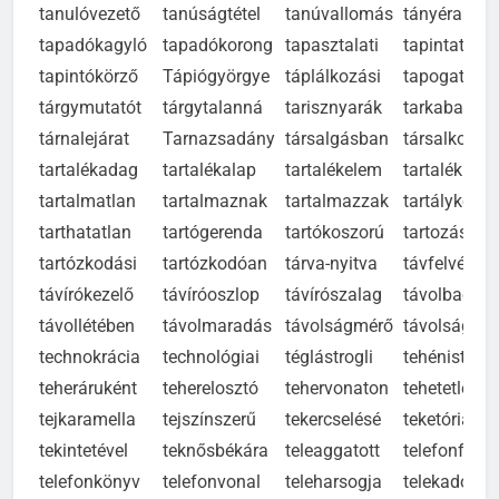
tanulóvezető
tanúságtétel
tanúvallomás
tányéralátét
tapadókagyló
tapadókorong
tapasztalati
tapintatosa
tapintókörző
Tápiógyörgye
táplálkozási
tapogatódz
tárgymutatót
tárgytalanná
tarisznyarák
tarkabarkáv
tárnalejárat
Tarnazsadány
társalgásban
társalkodón
tartalékadag
tartalékalap
tartalékelem
tartaléklánc
tartalmatlan
tartalmaznak
tartalmazzak
tartálykocsi
tarthatatlan
tartógerenda
tartókoszorú
tartozásoka
tartózkodási
tartózkodóan
tárva-nyitva
távfelvételi
távírókezelő
távíróoszlop
távírószalag
távolbaérzé
távollétében
távolmaradás
távolságmérő
távolságokr
technokrácia
technológiai
téglástrogli
tehénistálló
teheráruként
teherelosztó
tehervonaton
tehetetlenné
tejkaramella
tejszínszerű
tekercselésé
teketóriázik
tekintetével
teknősbékára
teleaggatott
telefonfülke
telefonkönyv
telefonvonal
teleharsogja
telekadóss