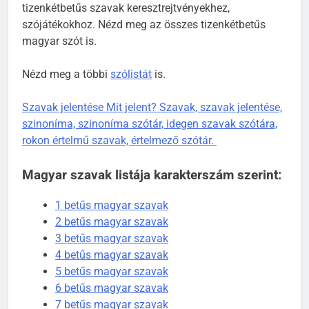
tizenkétbetűs szavak keresztrejtvényekhez,
szójátékokhoz. Nézd meg az összes tizenkétbetűs
magyar szót is.
Nézd meg a többi
szólistát
is.
Szavak jelentése Mit jelent? Szavak, szavak jelentése,
szinoníma, szinoníma szótár, idegen szavak szótára,
rokon értelmű szavak, értelmező szótár.
Magyar szavak listája karakterszám szerint:
1 betűs magyar szavak
2 betűs magyar szavak
3 betűs magyar szavak
4 betűs magyar szavak
5 betűs magyar szavak
6 betűs magyar szavak
7 betűs magyar szavak
5