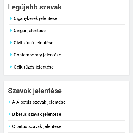
Céltudatos jelentése
Legújabb szavak
C BETŰS SZAVAK JELENTÉSE
Cigánykerék jelentése
Cingár jelentése
8
Centenárium jelentése
Civilizáció jelentése
C BETŰS SZAVAK JELENTÉSE
Contemporary jelentése
Célkitűzés jelentése
1
Cigánykerék jelentése
Szavak jelentése
C BETŰS SZAVAK JELENTÉSE
A-Á betűs szavak jelentése
2
B betűs szavak jelentése
Cingár jelentése
C betűs szavak jelentése
C BETŰS SZAVAK JELENTÉSE