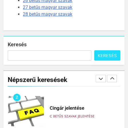
26 betűs magyar szavak
C BETŰS SZAVAK JELENTÉSE
27 betűs magyar szavak
28 betűs magyar szavak
1
Cigánykerék jelentése
C BETŰS SZAVAK JELENTÉSE
Keresés
KERESÉS
2
Cingár jelentése
Népszerű keresések
C BETŰS SZAVAK JELENTÉSE
3
Civilizáció jelentése
C BETŰS SZAVAK JELENTÉSE