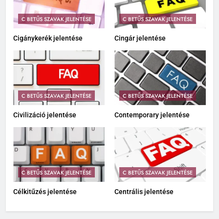
C BETŰS SZAVAK JELENTÉSE
C BETŰS SZAVAK JELENTÉSE
Cigánykerék jelentése
Cingár jelentése
C BETŰS SZAVAK JELENTÉSE
C BETŰS SZAVAK JELENTÉSE
Civilizáció jelentése
Contemporary jelentése
C BETŰS SZAVAK JELENTÉSE
C BETŰS SZAVAK JELENTÉSE
Célkitűzés jelentése
Centrális jelentése