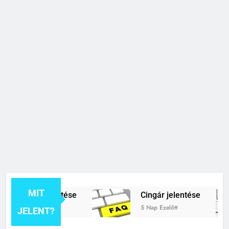
MIT
ykerék jelentése
Cingár jelentése
zelőtt
5 Nap Ezelőtt
JELENT?