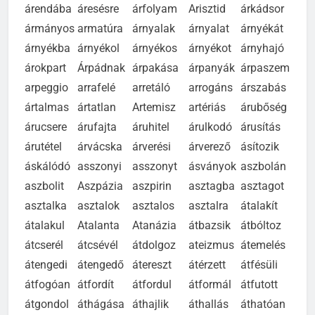
árendába
áresésre
árfolyam
Arisztid
árkádsor
ármányos
armatúra
árnyalak
árnyalat
árnyékát
árnyékba
árnyékol
árnyékos
árnyékot
árnyhajó
árokpart
Árpádnak
árpakása
árpanyák
árpaszem
arpeggio
arrafelé
arretáló
arrogáns
árszabás
ártalmas
ártatlan
Artemisz
artériás
árubőség
árucsere
árufajta
áruhitel
árulkodó
árusítás
árutétel
árvácska
árverési
árverező
ásítozik
áskálódó
asszonyi
asszonyt
ásványok
aszbolán
aszbolit
Aszpázia
aszpirin
asztagba
asztagot
asztalka
asztalok
asztalos
asztalra
átalakít
átalakul
Atalanta
Atanázia
átbazsik
átbóltoz
átcserél
átcsévél
átdolgoz
ateizmus
átemelés
átengedi
átengedő
átereszt
átérzett
átfésüli
átfogóan
átfordít
átfordul
átformál
átfutott
átgondol
áthágása
áthajlik
áthallás
áthatóan