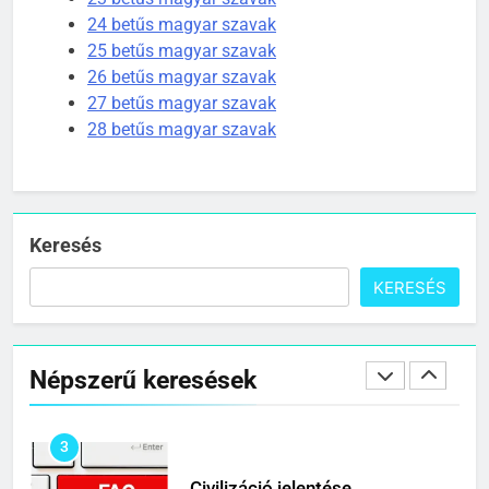
8
24 betűs magyar szavak
25 betűs magyar szavak
Centenárium jelentése
26 betűs magyar szavak
C BETŰS SZAVAK JELENTÉSE
27 betűs magyar szavak
28 betűs magyar szavak
1
Cigánykerék jelentése
C BETŰS SZAVAK JELENTÉSE
Keresés
KERESÉS
2
Cingár jelentése
Népszerű keresések
C BETŰS SZAVAK JELENTÉSE
3
Civilizáció jelentése