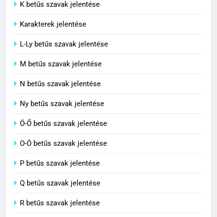
C BETŰS SZAVAK JELENTÉSE
K betűs szavak jelentése
Karakterek jelentése
6
L-Ly betűs szavak jelentése
Centrális jelentése
M betűs szavak jelentése
C BETŰS SZAVAK JELENTÉSE
N betűs szavak jelentése
7
Ny betűs szavak jelentése
Céltudatos jelentése
Ö-Ő betűs szavak jelentése
C BETŰS SZAVAK JELENTÉSE
O-Ó betűs szavak jelentése
8
P betűs szavak jelentése
Centenárium jelentése
Q betűs szavak jelentése
C BETŰS SZAVAK JELENTÉSE
R betűs szavak jelentése