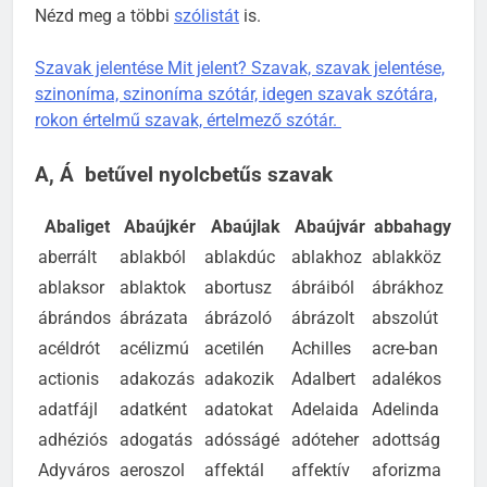
Nézd meg a többi
szólistát
is.
Szavak jelentése Mit jelent? Szavak, szavak jelentése,
szinoníma, szinoníma szótár, idegen szavak szótára,
rokon értelmű szavak, értelmező szótár.
A, Á betűvel nyolcbetűs szavak
Abaliget
Abaújkér
Abaújlak
Abaújvár
abbahagy
aberrált
ablakból
ablakdúc
ablakhoz
ablakköz
ablak­sor
ablaktok
abortusz
ábráiból
ábrákhoz
ábrándos
ábrázata
ábrázoló
ábrázolt
abszolút
acéldrót
acélizmú
acetilén
Achilles
acre-ban
actionis
adakozás
adakozik
Adalbert
adalékos
adatfájl
adatként
adatokat
Adelaida
Adelinda
adhéziós
adogatás
adósságé
adóteher
adottság
Adyváros
aeroszol
affektál
affektív
aforizma