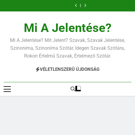
Ugrás
a
tartalomra
Mi A Jelentése?
Mi A Jelentése? Mit Jelent? Szavak, Szavak Jelentése,
Szinoníma, Szinoníma Szótár, Idegen Szavak Szótára,
Rokon Értelmű Szavak, Értelmező Szótár.
VÉLETLENSZERŰ ÚJDONSÁG