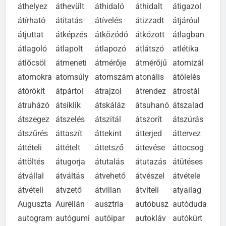
áthelyez
áthevült
áthidaló
áthidalt
átigazol
átírható
átitatás
átívelés
átizzadt
átjáróul
átjuttat
átképzés
átközódó
átkózott
átlagban
átlagoló
átlapolt
átlapozó
átlátszó
atlétika
átlőcsöl
átmeneti
átmérője
átmérőjű
atomizál
atomokra
atomsúly
atomszám
atonális
átölelés
átörökít
átpártol
átrajzol
átrendez
átrostál
átruházó
átsiklik
átskáláz
átsuhanó
átszalad
átszegez
átszelés
átszitál
átszorít
átszúrás
átszűrés
áttaszít
áttekint
átterjed
áttervez
áttételi
áttételt
áttetsző
áttevése
áttocsog
áttöltés
átugorja
átutalás
átutazás
átütéses
átvállal
átváltás
átvehető
átvészel
átvétele
átvételi
átvzető
átvillan
átviteli
atyailag
Auguszta
Aurélián
ausztria
autóbusz
autóduda
autogram
autógumi
autóipar
autokláv
autókürt