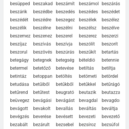
besüpped
beszakad
beszámít
beszámol
beszárás
beszárik
beszédbe
beszedés
beszédes
beszédet
beszédét
beszédre
beszegez
beszélek
beszélez
beszélik
beszélne
beszélni
beszélsz
beszélve
beszemez
beszenez
beszerel
beszerez
beszerzi
beszíjaz
beszívás
beszívja
beszólít
beszorít
beszorul
beszövés
beszúrás
beszűkít
betartás
betegágy
betegnek
betegség
bételdió
betennie
betermel
betetőző
betevése
betiltás
betiltja
betintáz
betoppan
betöltés
betömeti
betördel
betudása
betűiből
betűkből
betűkkel
betűrágó
betűrend
betűtest
beugrató
beutazik
beutazza
beüvegez
bevágási
bevágást
bevagdal
bevagdos
bevágott
bevakolt
bevallás
beváltás
beváltja
bevégzés
beverése
bevésett
bevezeti
bevezető
bezabált
bezárult
bezsebel
bezsíroz
bezsúfol