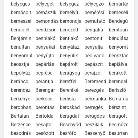
bélyeges
bélyeget
bélyegez
bélyegző
bemártás
bemásolt
bemászik
bemélyít
bemérési
bemeséli
bemeszel
bemondás
bemondja
bemutató
Bendegúz
bendőjét
bendzsón
benézett
bengália
bénítóan
Benjámin
bennlakó
bentlakó
bentonit
bénulása
bénultan
benyakal
benyálaz
benyalja
benyomás
benyomul
benyújtó
benyúlik
beolvadó
beosztás
beosztja
bepárlás
bepárolt
bepászít
bepiálva
bepólyáz
beprésel
beragyog
berajzol
berakott
beráncol
berántja
bereffel
Beremend
berendel
berendez
Berengár
Bereniké
berezgés
Beriszló
berkenye
bérkocsi
bérlista
bérmunka
Bernarda
berobban
berontás
beroskad
berregés
bérszint
Bertalan
Bertolda
berugdal
berugdos
berúgott
Berzence
besajtol
Besenyőd
besziklik
besmúzol
besodrás
besózott
besrófol
Bessenyő
besurran