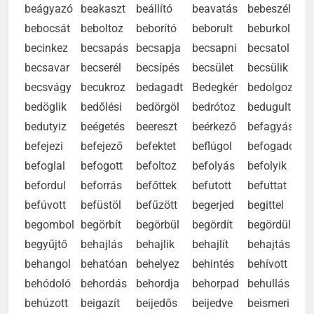
beágyazó
beakaszt
beállító
beavatás
bebeszél
bebocsát
beboltoz
beborító
beborult
beburkol
becinkez
becsapás
becsapja
becsapni
becsatol
becsavar
becserél
becsípés
becsület
becsülik
becsvágy
becukroz
bedagadt
Bedegkér
bedolgoz
bedöglik
bedőlési
bedörgöl
bedrótoz
bedugult
bedutyiz
beégetés
beereszt
beérkező
befagyás
befejezi
befejező
befektet
beflúgol
befogadó
befoglal
befogott
befoltoz
befolyás
befolyik
befordul
beforrás
befőttek
befutott
befuttat
befúvott
befüstöl
befűzött
begerjed
begittel
begombol
begörbít
begörbül
begördít
begördül
begyűjtő
behajlás
behajlik
behajlít
behajtás
behangol
behatóan
behelyez
behintés
behívott
behódoló
behordás
behordja
behorpad
behullás
behúzott
beigazít
beijedős
beijedve
beismeri