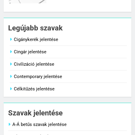
7
Céltudatos jelentése
Legújabb szavak
C BETŰS SZAVAK JELENTÉSE
Cigánykerék jelentése
Cingár jelentése
8
Centenárium jelentése
Civilizáció jelentése
C BETŰS SZAVAK JELENTÉSE
Contemporary jelentése
Célkitűzés jelentése
1
Cigánykerék jelentése
Szavak jelentése
C BETŰS SZAVAK JELENTÉSE
A-Á betűs szavak jelentése
2