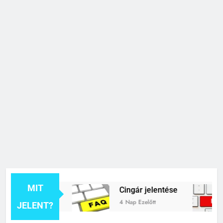
MIT
 jelentése
Cingár jelentése
4 Nap Ezelőtt
1
JELENT?