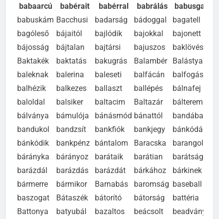
babaarcú
babérait
babérral
babrálás
babusgat
babuskám
Bacchusi
badarság
bádoggal
bagatell
bagóleső
bájaitól
bajlódik
bajokkal
bajonett
bájosság
bájtalan
bajtársi
bajuszos
baklövés
Baktakék
baktatás
bakugrás
Balambér
Balástya
baleknak
balerina
baleseti
balfácán
balfogás
balhézik
balkezes
ballaszt
ballépés
bálnafej
baloldal
balsiker
baltacim
Baltazár
bálterem
bálványa
bámulója
bánásmód
bánattól
bandában
bandukol
bandzsít
bankfiók
bankjegy
bánkódás
bánkódik
bankpénz
bántalom
Baracska
barangol
bárányka
bárányoz
barátaik
barátian
barátság
barázdál
barázdás
barázdát
bárkához
bárkinek
bármerre
bármikor
Barnabás
baromság
baseball
baszogat
Bátaszék
bátorító
bátorság
battéria
Battonya
batyubál
bazaltos
beácsolt
beadvány