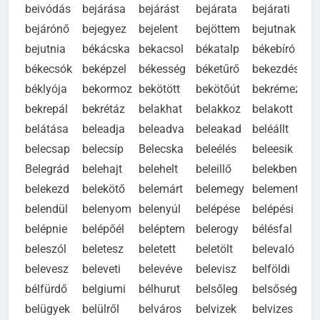
beivódás
bejárása
bejárást
bejárata
bejárati
bejárónő
bejegyez
bejelent
bejöttem
bejutnak
bejutnia
békácska
bekacsol
békatalp
békebíró
békecsók
beképzel
békesség
béketűrő
bekezdés
béklyója
bekormoz
bekötött
bekötőút
bekrémez
bekrepál
bekrétáz
belakhat
belakkoz
belakott
belátása
beleadja
beleadva
beleakad
beléállt
belecsap
belecsíp
Belecska
beleélés
beleesik
Belegrád
belehajt
belehelt
beleillő
belekben
belekezd
belekötő
belemárt
belemegy
belement
belendül
belenyom
belenyúl
belépése
belépési
belépnie
belépőél
beléptem
belerogy
bélésfal
beleszól
beletesz
beletett
beletölt
belevaló
belevesz
beleveti
belevéve
belevisz
belföldi
bélfürdő
belgiumi
bélhurut
belsőleg
belsőség
belügyek
belülről
belváros
belvizek
belvizes