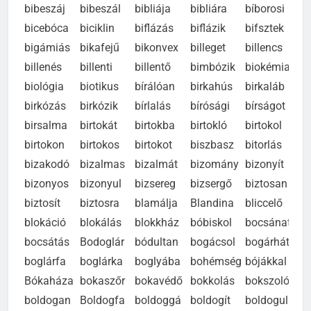
bibeszáj
bibeszál
bibliája
bibliára
bíborosi
bicebóca
biciklin
biflázás
biflázik
bifsztek
bigámiás
bikafejű
bikonvex
billeget
billencs
billenés
billenti
billentő
bimbózik
biokémia
biológia
biotikus
bírálóan
birkahús
birkaláb
birkózás
birkózik
bírlalás
bírósági
bírságot
birsalma
birtokát
birtokba
birtokló
birtokol
birtokon
birtokos
birtokot
biszbasz
bitorlás
bizakodó
bizalmas
bizalmát
bizomány
bizonyít
bizonyos
bizonyul
bizsereg
bizsergő
biztosan
biztosít
biztosra
blamálja
Blandina
bliccelő
blokáció
blokálás
blokkház
bóbiskol
bocsánat
bocsátás
Bodoglár
bódultan
bogácsol
bogárhát
boglárfa
boglárka
boglyába
bohémség
bójákkal
Bókaháza
bokaszőr
bokavédő
bokkolás
bokszoló
boldogan
Boldogfa
boldoggá
boldogít
boldogul