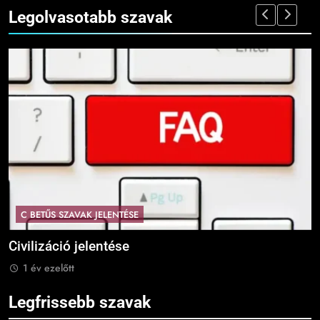
Legolvasotabb szavak
C BETŰS SZAVAK JELENTÉSE
Civilizáció jelentése
C
1 év ezelőtt
Legfrissebb szavak