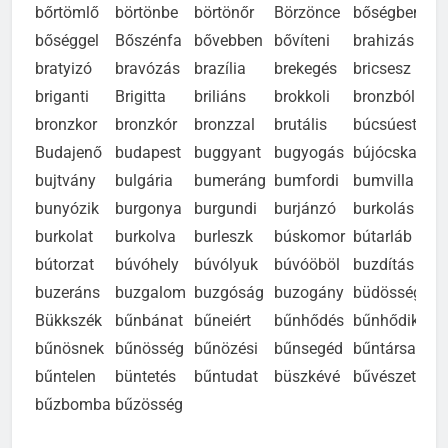
bőrtömlő
börtönbe
börtönőr
Börzönce
bőségben
bőséggel
Bőszénfa
bővebben
bővíteni
brahizás
bratyizó
bravózás
brazília
brekegés
bricsesz
briganti
Brigitta
briliáns
brokkoli
bronzból
bronzkor
bronzkór
bronzzal
brutális
búcsúest
Budajenő
budapest
buggyant
bugyogás
bújócska
bujtvány
bulgária
bumeráng
bumfordi
bumvilla
bunyózik
burgonya
burgundi
burjánzó
burkolás
burkolat
burkolva
burleszk
búskomor
bútarláb
bútorzat
búvóhely
búvólyuk
búvóöböl
buzdítás
buzeráns
buzgalom
buzgóság
buzogány
büdösség
Bükkszék
bűnbánat
bűneiért
bűnhődés
bűnhődik
bűnösnek
bűnösség
bűnözési
bűnsegéd
bűntársa
bűntelen
büntetés
bűntudat
büszkévé
bűvészet
bűzbomba
bűzösség