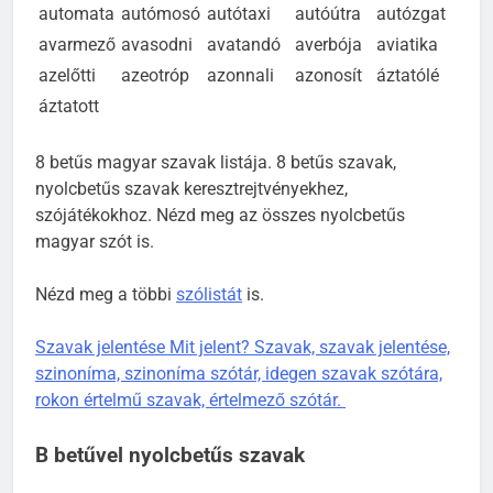
automata
autómosó
autótaxi
autóútra
autózgat
avarmező
avasodni
avatandó
averbója
aviatika
azelőtti
azeotróp
azonnali
azonosít
áztatólé
áztatott
8 betűs magyar szavak listája. 8 betűs szavak,
nyolcbetűs szavak keresztrejtvényekhez,
szójátékokhoz. Nézd meg az összes nyolcbetűs
magyar szót is.
Nézd meg a többi
szólistát
is.
Szavak jelentése Mit jelent? Szavak, szavak jelentése,
szinoníma, szinoníma szótár, idegen szavak szótára,
rokon értelmű szavak, értelmező szótár.
B betűvel nyolcbetűs szavak