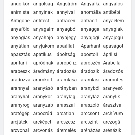
angolkór
angolság
Angström
Angyalka
angyalos
animista
annyi­nak
annyival
anomália
antibébi
Antigoné
antitest
antracén
antracit
anyaelem
anyaföld
anyagaim
anyagból
anyaggal
anyagiak
anyagias
anyahajó
anyajegy
anyajogi
anyajogú
anyátlan
anyjukom
apaállat
Aparhant
apaságot
apasztás
apatikus
ápoltság
apostoli
áprilisi
aprítani
apródnak
aprópénz
aprószén
Arabella
arabeszk
áradmány
áradozás
áradozik
áradozós
áradozva
áramkört
áramlása
áramlási
áramütés
arannyal
aranyásó
arányban
aranyból
aranyeső
aranyhal
aranykor
aránylag
aranyláz
aránylik
aranyrög
aranyzab
arasszal
araszoló
árasztva
aratógép
árbocrúd
arcátlan
arccsont
archívum
arcjáték
arcképet
arcszesz
arcszínt
arczögű
arcvonal
arcvonás
áremelés
arénázás
arénázik