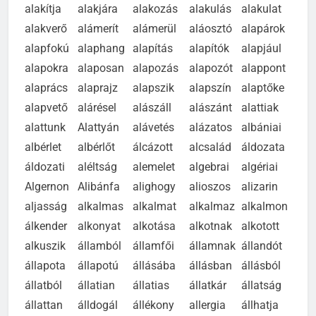
alakítja
alakjára
alakozás
alakulás
alakulat
alakverő
alámerít
alámerül
aláosztó
alapárok
alapfokú
alaphang
alapítás
alapítók
alapjául
alapokra
alaposan
alapozás
alapozót
alappont
alaprács
alaprajz
alapszik
alapszín
alaptőke
alapvető
alárésel
alászáll
alászánt
alattiak
alattunk
Alattyán
alávetés
alázatos
albániai
albérlet
albérlőt
álcázott
alcsalád
áldozata
áldozati
aléltság
alemelet
algebrai
algériai
Algernon
Alibánfa
alighogy
alioszos
alizarin
aljasság
alkalmas
alkalmat
alkalmaz
alkalmon
álkender
alkonyat
alkotása
alkotnak
alkotott
alkuszik
államból
államfői
államnak
állandót
állapota
állapotú
állásába
állásban
állásból
állatból
állatian
állatias
állatkár
állatság
állattan
álldogál
állékony
allergia
állhatja