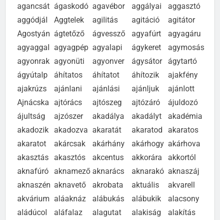
agancsát
ágaskodó
agavébor
aggályai
aggasztó
aggódjál
Aggtelek
agilitás
agitáció
agitátor
Agostyán
ágtetőző
ágvessző
agyafúrt
agyagáru
agyaggal
agyagpép
agyalapi
ágykeret
agymosás
agyonrak
agyonüti
agyonver
ágysátor
ágytartó
ágyútalp
áhítatos
áhítatot
áhítozik
ajakfény
ajakrúzs
ajánlani
ajánlási
ajánljuk
ajánlott
Ajnácska
ajtórács
ajtószeg
ajtózáró
ájuldozó
ájultság
ajzószer
akadálya
akadályt
akadémia
akadozik
akadozva
akaratát
akaratod
akaratos
akaratot
akárcsak
akárhány
akárhogy
akárhova
akasztás
akasztós
akcentus
akkorára
akkortól
aknafúró
aknamező
aknarács
aknarakó
aknaszáj
aknaszén
aknavető
akrobata
aktuális
akvarell
akvárium
aláaknáz
alábukás
alábukik
alacsony
aládúcol
aláfalaz
alagutat
alakiság
alakítás