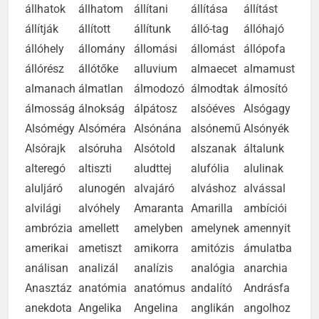
állhatok
állhatom
állítani
állítása
állítást
állítják
állított
állítunk
álló-tag
állóhajó
állóhely
állomány
állomási
állomást
állópofa
állórész
állótőke
alluvium
almaecet
almamust
almanach
álmatlan
álmodozó
álmodtak
álmosító
álmosság
álnokság
álpátosz
alsóéves
Alsógagy
Alsómégy
Alsóméra
Alsónána
alsónemű
Alsónyék
Alsórajk
alsóruha
Alsótold
alszanak
általunk
alteregó
altiszti
aludttej
alufólia
alulinak
aluljáró
alunogén
alvajáró
alváshoz
alvással
alvilági
alvóhely
Amaranta
Amarilla
ambíciói
ambrózia
amellett
amelyben
amelynek
amennyit
amerikai
ametiszt
amikorra
amitózis
ámulatba
análisan
analizál
analízis
analógia
anarchia
Anasztáz
anatómia
anatómus
andalító
Andrásfa
anekdota
Angelika
Angelina
anglikán
angolhoz