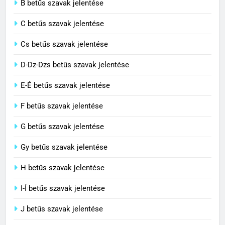
B betűs szavak jelentése
Cingár jelentése
C betűs szavak jelentése
C BETŰS SZAVAK JELENTÉSE
Cs betűs szavak jelentése
3
D-Dz-Dzs betűs szavak jelentése
Civilizáció jelentése
E-É betűs szavak jelentése
C BETŰS SZAVAK JELENTÉSE
F betűs szavak jelentése
G betűs szavak jelentése
4
Contemporary jelentése
Gy betűs szavak jelentése
C BETŰS SZAVAK JELENTÉSE
H betűs szavak jelentése
I-Í betűs szavak jelentése
5
J betűs szavak jelentése
Célkitűzés jelentése