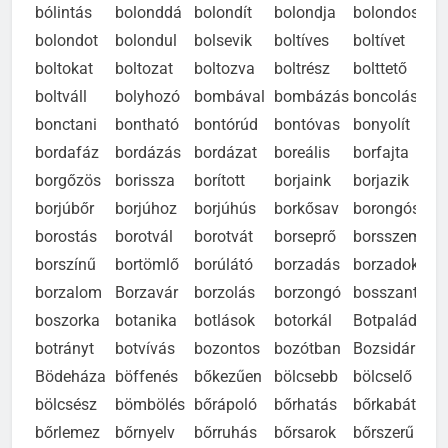
bólintás
bolonddá
bolondít
bolondja
bolondos
bolondot
bolondul
bolsevik
boltíves
boltívet
boltokat
boltozat
boltozva
boltrész
bolttető
boltváll
bolyhozó
bombával
bombázás
boncolás
bonctani
bontható
bontórúd
bontóvas
bonyolít
bordafáz
bordázás
bordázat
boreális
borfajta
borgőzös
borissza
borított
borjaink
borjazik
borjúbőr
borjúhoz
borjúhús
borkősav
borongós
borostás
borotvál
borotvát
borseprő
borsszem
borszínű
bortömlő
borúlátó
borzadás
borzadok
borzalom
Borzavár
borzolás
borzongó
bosszant
boszorka
botanika
botlások
botorkál
Botpalád
botrányt
botvívás
bozontos
bozótban
Bozsidár
Bödeháza
böffenés
bőkezűen
bölcsebb
bölcselő
bölcsész
bömbölés
bőrápoló
bőrhatás
bőrkabát
bőrlemez
bőrnyelv
bőrruhás
bőrsarok
bőrszerű