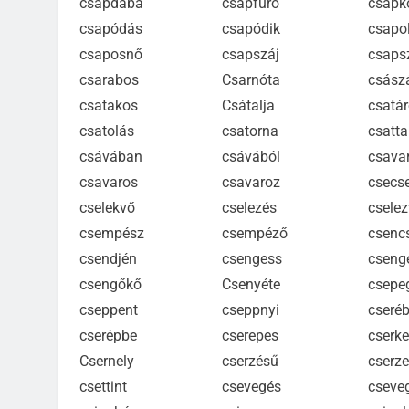
csapdába
csapfúró
csapk
csapódás
csapódik
csapo
csaposnő
csapszáj
csaps
csarabos
Csarnóta
császá
csatakos
Csátalja
csatá
csatolás
csatorna
csatt
csávában
csávából
csava
csavaros
csavaroz
csecs
cselekvő
cselezés
cselez
csempész
csempéző
csenc
csendjén
csengess
cseng
csengőkő
Csenyéte
csepe
cseppent
cseppnyi
cseré
cserépbe
cserepes
cserk
Csernely
cserzésű
cserze
csettint
csevegés
cseve