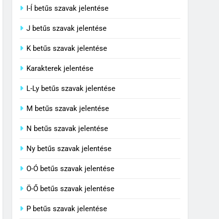
I-Í betűs szavak jelentése
5
J betűs szavak jelentése
Célkitűzés jelentése
C BETŰS SZAVAK JELENTÉSE
K betűs szavak jelentése
Karakterek jelentése
6
Centrális jelentése
L-Ly betűs szavak jelentése
C BETŰS SZAVAK JELENTÉSE
M betűs szavak jelentése
7
N betűs szavak jelentése
Céltudatos jelentése
Ny betűs szavak jelentése
C BETŰS SZAVAK JELENTÉSE
O-Ó betűs szavak jelentése
8
Ö-Ő betűs szavak jelentése
Centenárium jelentése
P betűs szavak jelentése
C BETŰS SZAVAK JELENTÉSE