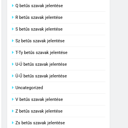
Q betűs szavak jelentése
R betűs szavak jelentése
S betűs szavak jelentése
Sz betűs szavak jelentése
T-Ty betűs szavak jelentése
U-Ú betűs szavak jelentése
Ü-Ű betűs szavak jelentése
Uncategorized
V betűs szavak jelentése
Z betűs szavak jelentése
Zs betűs szavak jelentése