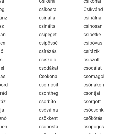
ya
Csikéria
csikóhal
og
csíkosra
Csikvánd
ánz
csinálja
csinálna
sz
csinálta
csinosan
san
csipeget
csipetke
sen
csípőssé
csípővas
lő
csírázás
csírázik
es
csiszoló
csiszolt
el
csodákat
csodálat
lás
Csokonai
csomagol
ord
csomósít
csónakon
rád
csontheg
csontjai
váz
csorbító
csorgott
ja
csóválna
csőcsonk
enő
csökkent
csőkötés
ben
csőposta
csöpögés