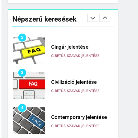
1
Cigánykerék jelentése
Népszerű keresések
C BETŰS SZAVAK JELENTÉSE
2
Cingár jelentése
C BETŰS SZAVAK JELENTÉSE
3
Civilizáció jelentése
C BETŰS SZAVAK JELENTÉSE
4
Contemporary jelentése
C BETŰS SZAVAK JELENTÉSE