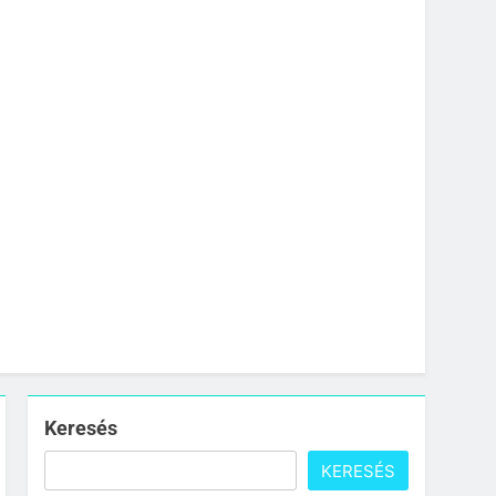
Célkitűzés jelentése
C BETŰS SZAVAK JELENTÉSE
6
Centrális jelentése
C BETŰS SZAVAK JELENTÉSE
7
Céltudatos jelentése
C BETŰS SZAVAK JELENTÉSE
8
Centenárium jelentése
Keresés
C BETŰS SZAVAK JELENTÉSE
KERESÉS