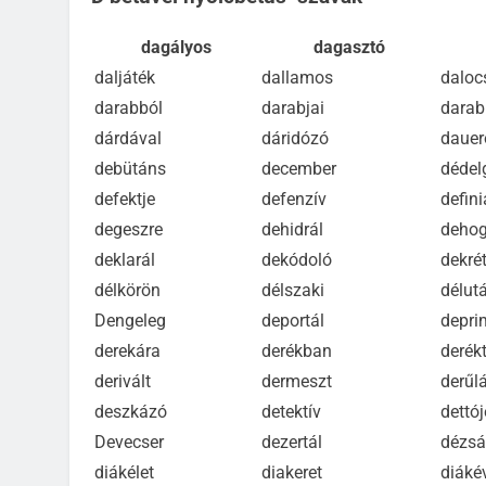
dagályos
dagasztó
daljáték
dallamos
daloc
darabból
darabjai
darab
dárdával
dáridózó
dauer
debütáns
december
dédel
defektje
defenzív
defini
degeszre
dehidrál
dehog
deklarál
dekódoló
dekré
délkörön
délszaki
délut
Dengeleg
deportál
depri
derekára
derékban
derékt
derivált
dermeszt
derűl
deszkázó
detektív
dettój
Devecser
dezertál
dézsá
diákélet
diakeret
diáké